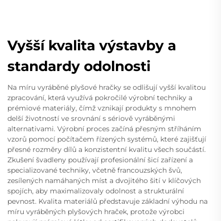
Vyšší kvalita výstavby a
standardy odolnosti
Na míru vyráběné plyšové hračky se odlišují vyšší kvalitou
zpracování, která využívá pokročilé výrobní techniky a
prémiové materiály, čímž vznikají produkty s mnohem
delší životností ve srovnání s sériově vyráběnými
alternativami. Výrobní proces začíná přesným stříháním
vzorů pomocí počítačem řízených systémů, které zajišťují
přesné rozměry dílů a konzistentní kvalitu všech součástí.
Zkušení švadleny používají profesionální šicí zařízení a
specializované techniky, včetně francouzských švů,
zesílených namáhaných míst a dvojitého šití v klíčových
spojích, aby maximalizovaly odolnost a strukturální
pevnost. Kvalita materiálů představuje základní výhodu na
míru vyráběných plyšových hraček, protože výrobci