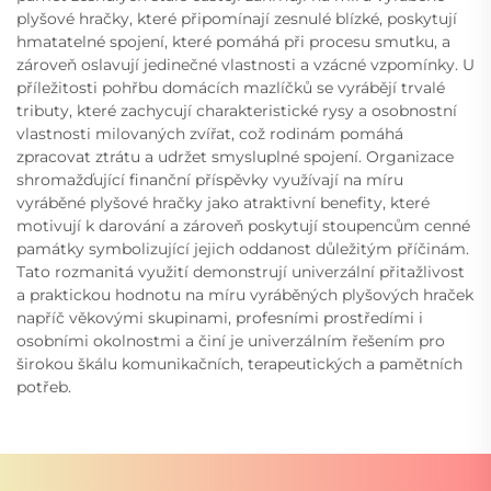
plyšové hračky, které připomínají zesnulé blízké, poskytují
hmatatelné spojení, které pomáhá při procesu smutku, a
zároveň oslavují jedinečné vlastnosti a vzácné vzpomínky. U
příležitosti pohřbu domácích mazlíčků se vyrábějí trvalé
tributy, které zachycují charakteristické rysy a osobnostní
vlastnosti milovaných zvířat, což rodinám pomáhá
zpracovat ztrátu a udržet smysluplné spojení. Organizace
shromažďující finanční příspěvky využívají na míru
vyráběné plyšové hračky jako atraktivní benefity, které
motivují k darování a zároveň poskytují stoupencům cenné
památky symbolizující jejich oddanost důležitým příčinám.
Tato rozmanitá využití demonstrují univerzální přitažlivost
a praktickou hodnotu na míru vyráběných plyšových hraček
napříč věkovými skupinami, profesními prostředími i
osobními okolnostmi a činí je univerzálním řešením pro
širokou škálu komunikačních, terapeutických a pamětních
potřeb.