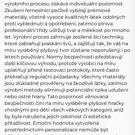
výrobního procesu získává individuální pozornost.
Zkušení řemeslníci pečlivě vybírají prémiové
materiály, včetně vysoce kvalitních látek odolných
proti vyblednutí a opotřebení, zatímco plniva
profesionální třídy udržují tvar a měkkost po mnoho
let. Výrobní proces zahrnuje zesílené šicí techniky,
které zabraňují praskání švů, a zajišťují tak, že váš na
míru vyráběný plyšový tvor zůstane neporušený i po
letech používání. Normy bezpečnosti představují
další klíčovou výhodu, protože výrobci na míru
uplatňují přísné testovací protokoly, které často
překračují regulační požadavky. Všechny materiály
jsou důkladně prověřeny na škodlivé látky, zatímco
výrobní metody eliminují potenciální rizika udušení
nebo ostré hrany. Tato pozornost věnovaná
bezpečnosti činí na míru vyráběné plyšové hračky
vhodnými pro děti všech věkových kategorií, aniž
by byla narušena jejich odolnost či estetická
přitažlivost. Emoční hodnota vytvořená
prostřednictvím personalizace nemůže být