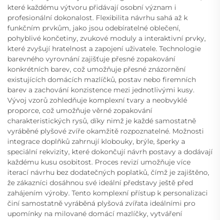
které každému výtvoru přidávají osobní význam i
profesionální dokonalost. Flexibilita návrhu sahá až k
funkčním prvkům, jako jsou odebíratelné oblečení,
pohyblivé končetiny, zvukové moduly a interaktivní prvky,
které zvyšují hratelnost a zapojení uživatele. Technologie
barevného vyrovnání zajišťuje přesné zopakování
konkrétních barev, což umožňuje přesné znázornění
existujících domácích mazlíčků, postav nebo firemních
barev a zachování konzistence mezi jednotlivými kusy.
Vývoj vzorů zohledňuje komplexní tvary a neobvyklé
proporce, což umožňuje věrné zopakování
charakteristických rysů, díky nimž je každé samostatně
vyráběné plyšové zvíře okamžitě rozpoznatelné. Možnosti
integrace doplňků zahrnují klobouky, brýle, šperky a
speciální rekvizity, které dokončují návrh postavy a dodávají
každému kusu osobitost. Proces revizí umožňuje více
iterací návrhu bez dodatečných poplatků, čímž je zajištěno,
že zákazníci dosáhnou své ideální představy ještě před
zahájením výroby. Tento komplexní přístup k personalizaci
činí samostatně vyráběná plyšová zvířata ideálními pro
upomínky na milované domácí mazlíčky, vytváření