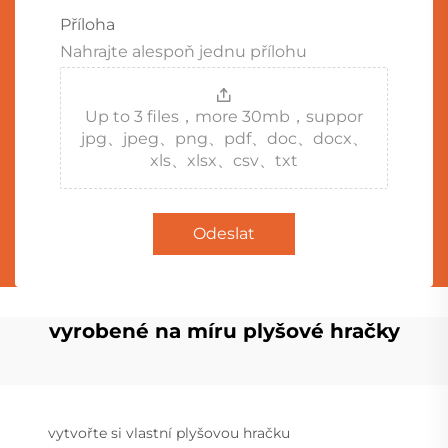
Příloha
Nahrajte alespoň jednu přílohu
Up to 3 files，more 30mb，suppor
jpg、jpeg、png、pdf、doc、docx、
xls、xlsx、csv、txt
Odeslat
vyrobené na míru plyšové hračky
vytvořte si vlastní plyšovou hračku