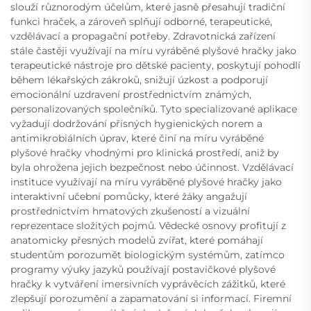
slouží různorodým účelům, které jasně přesahují tradiční
funkci hraček, a zároveň splňují odborné, terapeutické,
vzdělávací a propagační potřeby. Zdravotnická zařízení
stále častěji využívají na míru vyráběné plyšové hračky jako
terapeutické nástroje pro dětské pacienty, poskytují pohodlí
během lékařských zákroků, snižují úzkost a podporují
emocionální uzdravení prostřednictvím známých,
personalizovaných společníků. Tyto specializované aplikace
vyžadují dodržování přísných hygienických norem a
antimikrobiálních úprav, které činí na míru vyráběné
plyšové hračky vhodnými pro klinická prostředí, aniž by
byla ohrožena jejich bezpečnost nebo účinnost. Vzdělávací
instituce využívají na míru vyráběné plyšové hračky jako
interaktivní učební pomůcky, které žáky angažují
prostřednictvím hmatových zkušeností a vizuální
reprezentace složitých pojmů. Vědecké osnovy profitují z
anatomicky přesných modelů zvířat, které pomáhají
studentům porozumět biologickým systémům, zatímco
programy výuky jazyků používají postavičkové plyšové
hračky k vytváření imersivních vyprávěcích zážitků, které
zlepšují porozumění a zapamatování si informací. Firemní