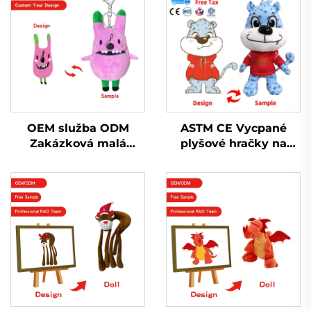
OEM služba ODM
ASTM CE Vycpané
Zakázková malá
plyšové hračky na
plyšová hračka s
zakázku vyrobené
přívěskem na klíče
vycpané plyšové
Vycpaná plyšová
hračky na prodej
hračka s přívěskem na
klíče pro propagaci