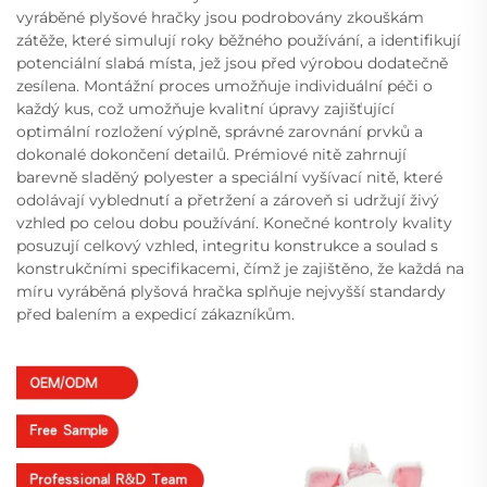
vyráběné plyšové hračky jsou podrobovány zkouškám
zátěže, které simulují roky běžného používání, a identifikují
potenciální slabá místa, jež jsou před výrobou dodatečně
zesílena. Montážní proces umožňuje individuální péči o
každý kus, což umožňuje kvalitní úpravy zajišťující
optimální rozložení výplně, správné zarovnání prvků a
dokonalé dokončení detailů. Prémiové nitě zahrnují
barevně sladěný polyester a speciální vyšívací nitě, které
odolávají vyblednutí a přetržení a zároveň si udržují živý
vzhled po celou dobu používání. Konečné kontroly kvality
posuzují celkový vzhled, integritu konstrukce a soulad s
konstrukčními specifikacemi, čímž je zajištěno, že každá na
míru vyráběná plyšová hračka splňuje nejvyšší standardy
před balením a expedicí zákazníkům.