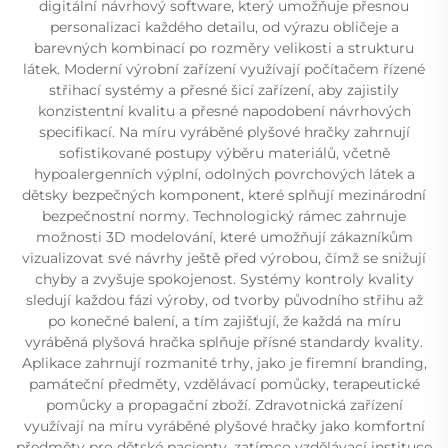
digitální návrhový software, který umožňuje přesnou
personalizaci každého detailu, od výrazu obličeje a
barevných kombinací po rozměry velikosti a strukturu
látek. Moderní výrobní zařízení využívají počítačem řízené
střihací systémy a přesné šicí zařízení, aby zajistily
konzistentní kvalitu a přesné napodobení návrhových
specifikací. Na míru vyráběné plyšové hračky zahrnují
sofistikované postupy výběru materiálů, včetně
hypoalergenních výplní, odolných povrchových látek a
dětsky bezpečných komponent, které splňují mezinárodní
bezpečnostní normy. Technologický rámec zahrnuje
možnosti 3D modelování, které umožňují zákazníkům
vizualizovat své návrhy ještě před výrobou, čímž se snižují
chyby a zvyšuje spokojenost. Systémy kontroly kvality
sledují každou fázi výroby, od tvorby původního střihu až
po konečné balení, a tím zajišťují, že každá na míru
vyráběná plyšová hračka splňuje přísné standardy kvality.
Aplikace zahrnují rozmanité trhy, jako je firemní branding,
památeční předměty, vzdělávací pomůcky, terapeutické
pomůcky a propagační zboží. Zdravotnická zařízení
využívají na míru vyráběné plyšové hračky jako komfortní
předměty pro dětské pacienty, zatímco vzdělávací instituce