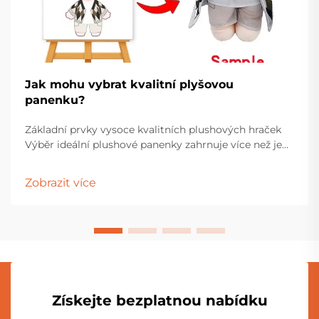
Jak mohu vybrat kvalitní plyšovou
panenku?
Základní prvky vysoce kvalitních plushových hraček
Výběr ideální plushové panenky zahrnuje více než jen
výběr nejroztomilejší tváře na polici. Tyto drahocenné
společníci mají zvláštní místo jak v hračkárnách dětí,
Zobrazit více
tak v vitrínách dospělých sběratelů...
Získejte bezplatnou nabídku