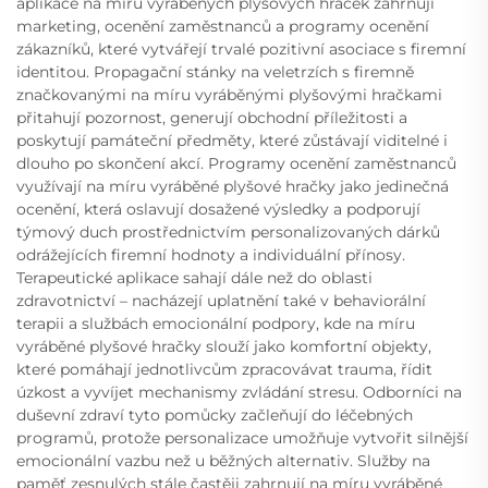
aplikace na míru vyráběných plyšových hraček zahrnují
marketing, ocenění zaměstnanců a programy ocenění
zákazníků, které vytvářejí trvalé pozitivní asociace s firemní
identitou. Propagační stánky na veletrzích s firemně
značkovanými na míru vyráběnými plyšovými hračkami
přitahují pozornost, generují obchodní příležitosti a
poskytují památeční předměty, které zůstávají viditelné i
dlouho po skončení akcí. Programy ocenění zaměstnanců
využívají na míru vyráběné plyšové hračky jako jedinečná
ocenění, která oslavují dosažené výsledky a podporují
týmový duch prostřednictvím personalizovaných dárků
odrážejících firemní hodnoty a individuální přínosy.
Terapeutické aplikace sahají dále než do oblasti
zdravotnictví – nacházejí uplatnění také v behaviorální
terapii a službách emocionální podpory, kde na míru
vyráběné plyšové hračky slouží jako komfortní objekty,
které pomáhají jednotlivcům zpracovávat trauma, řídit
úzkost a vyvíjet mechanismy zvládání stresu. Odborníci na
duševní zdraví tyto pomůcky začleňují do léčebných
programů, protože personalizace umožňuje vytvořit silnější
emocionální vazbu než u běžných alternativ. Služby na
paměť zesnulých stále častěji zahrnují na míru vyráběné