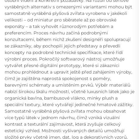
osobní vidění a konkrétní požadavky. Na rozdíl od sériově
vyráběných alternativ s omezenými variantami mohou být
samostatně vyráběná plyšová zvířata vyrobena v jakékoli
velikosti – od miniatur pro sběratele až po obrovské
exponáty – a tak vyhovět různorodým potřebám a
preferencím. Proces návrhu začíná podrobnými
konzultacemi, během nichž zkušení designéři spolupracují
se zákazníky, aby pochopili jejich představy a převedli
koncepty na podrobné technické specifikace, které řídí
výrobní proces. Pokročilý softwarový nástroj umožňuje
vytvářet přesné digitální prototypy, které si zákazníci
mohou prohlédnout a upravit ještě před zahájením výroby,
čímž je zajištěna naprostá spokojenost s poměry,
barevnými schématy a umístěním prvků. Výběr materiálů
nabízí širokou škálu možností, včetně luxusních látek jako je
organická bavlna, bambusové vlákno, minky plush a
speciální textury, které vytvářejí jedinečné hmatové zážitky.
Samostatně vyráběná plyšová zvířata mohou obsahovat
více typů látek v jednom návrhu, čímž vzniká vizuální
kontrast a texturální zajímavost, která zvyšuje celkový
estetický vzhled. Možnosti vyšívaných detailů umožňují
složité prvky včetně jmen, dat, log a dekorativních vzorů,