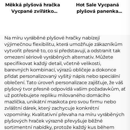
Měkká plyšová hračka
Hot Sale Vycpaná
Vycpané zvířátko
plyšová panenka
Monkey Funny Stitch
Peluche Výrobce
Malá plyšová hračka
Vlastní logo Plyšová
měkká plyšová hračka
Přizpůsobit
Na míru vyráběné plyšové hračky nabízejí
výjimečnou flexibilitu, která umožňuje zákazníkům
vytvořit přesně to, co si představují, a odstranit tak
omezení sériově vyráběných alternativ. Můžete
specifikovat každý detail, včetně velikosti,
barevných kombinací, výrazů obličeje a dokonce
přidat personalizovaný vyšitý nápis nebo speciální
oblečení. Tato úroveň personalizace zajišťuje, že váš
plyšový tvor přesně odpovídá vašim požadavkům, ať
už potřebujete repliku milovaného domácího
mazlíčka, unikátní maskota pro svou firmu nebo
zvláštní dárek, který zachycuje konkrétní
vzpomínky. Kvalitativní převaha na míru vyráběných
plyšových hraček výrazně převyšuje běžné
sortimentní nabídky, protože každý kus během