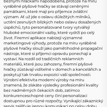
běžnými hračkami napodobena, protože na míru
vyráběné plyšové hračky se stávají ceněnými
památkami, které mají pro příjemce zvláštní
význam. Ať už jde o oslavu důležitých milníků,
uctění zesnulých blízkých nebo oslavu dosažených
úspěchů, tyto personalizované tvory vytvářejí
hluboké emocionální vazby, které vydrží po celý
život. Firemní aplikace nabízejí významné
marketingové výhody, protože na míru vyráběné
plyšové hračky slouží jako pamětihodné propagační
nástroje, které si příjemci opravdu ponechají a
vystaví. Na rozdíl od tradičních reklamních
materiálů, které jsou zahozeny, firemní plyšové
hračky zůstávají viditelné v domech a kancelářích a
poskytují tak trvalou expozici vaší společnosti.
Výrobní efektivita moderní výroby na míru
znamená, že získáte výsledky profesionální kvality
bez nadměrných čekacích dob, zatímco
konkurenceschopné ceny činí personalizaci
dostupnou pro různé rozpočty. Vynikající zákaznický
servis zajišťuje jasnou komunikaci po celou dobu