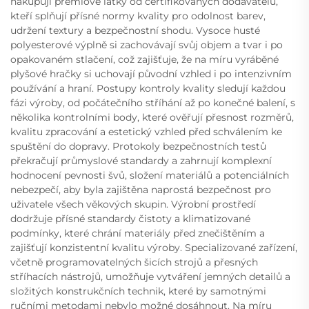
nakupují prémiové látky od certifikovaných dodavatelů,
kteří splňují přísné normy kvality pro odolnost barev,
udržení textury a bezpečnostní shodu. Vysoce husté
polyesterové výplně si zachovávají svůj objem a tvar i po
opakovaném stlačení, což zajišťuje, že na míru vyráběné
plyšové hračky si uchovají původní vzhled i po intenzivním
používání a hraní. Postupy kontroly kvality sledují každou
fázi výroby, od počátečního stříhání až po konečné balení, s
několika kontrolními body, které ověřují přesnost rozměrů,
kvalitu zpracování a estetický vzhled před schválením ke
spuštění do dopravy. Protokoly bezpečnostních testů
překračují průmyslové standardy a zahrnují komplexní
hodnocení pevnosti švů, složení materiálů a potenciálních
nebezpečí, aby byla zajištěna naprostá bezpečnost pro
uživatele všech věkových skupin. Výrobní prostředí
dodržuje přísné standardy čistoty a klimatizované
podmínky, které chrání materiály před znečištěním a
zajišťují konzistentní kvalitu výroby. Specializované zařízení,
včetně programovatelných šicích strojů a přesných
stříhacích nástrojů, umožňuje vytváření jemných detailů a
složitých konstrukčních technik, které by samotnými
ručními metodami nebylo možné dosáhnout. Na míru