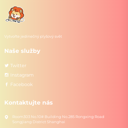
Vytvořte jedinečný plyšový svět
Naše služby
Twitter
Instagram
Facebook
Kontaktujte nás
Room303 No.10# Building No.285 Rongxing Road
Songjiang District Shanghai