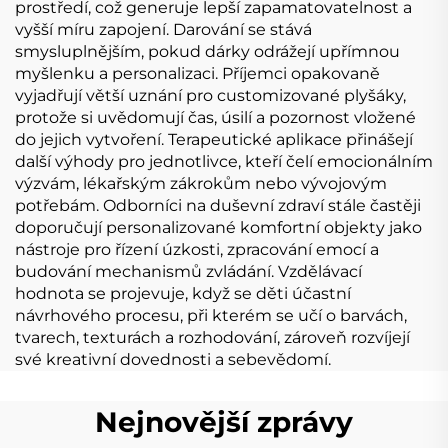
prostředí, což generuje lepší zapamatovatelnost a
vyšší míru zapojení. Darování se stává
smysluplnějším, pokud dárky odrážejí upřímnou
myšlenku a personalizaci. Příjemci opakovaně
vyjadřují větší uznání pro customizované plyšáky,
protože si uvědomují čas, úsilí a pozornost vložené
do jejich vytvoření. Terapeutické aplikace přinášejí
další výhody pro jednotlivce, kteří čelí emocionálním
výzvám, lékařským zákrokům nebo vývojovým
potřebám. Odborníci na duševní zdraví stále častěji
doporučují personalizované komfortní objekty jako
nástroje pro řízení úzkosti, zpracování emocí a
budování mechanismů zvládání. Vzdělávací
hodnota se projevuje, když se děti účastní
návrhového procesu, při kterém se učí o barvách,
tvarech, texturách a rozhodování, zároveň rozvíjejí
své kreativní dovednosti a sebevědomí.
Nejnovější zprávy