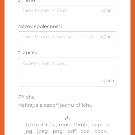
Jméno
0/100
Název společnosti
0/200
Zpráva
0/1000
Příloha
Nahrajte alespoň jednu přílohu
Up to 3 files，more 30mb，suppor
jpg、jpeg、png、pdf、doc、docx、