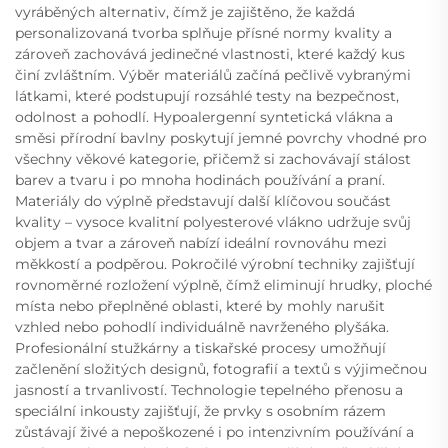
vyráběných alternativ, čímž je zajištěno, že každá
personalizovaná tvorba splňuje přísné normy kvality a
zároveň zachovává jedinečné vlastnosti, které každý kus
činí zvláštním. Výběr materiálů začíná pečlivě vybranými
látkami, které podstupují rozsáhlé testy na bezpečnost,
odolnost a pohodlí. Hypoalergenní syntetická vlákna a
směsi přírodní bavlny poskytují jemné povrchy vhodné pro
všechny věkové kategorie, přičemž si zachovávají stálost
barev a tvaru i po mnoha hodinách používání a praní.
Materiály do výplně představují další klíčovou součást
kvality – vysoce kvalitní polyesterové vlákno udržuje svůj
objem a tvar a zároveň nabízí ideální rovnováhu mezi
měkkostí a podpěrou. Pokročilé výrobní techniky zajišťují
rovnoměrné rozložení výplně, čímž eliminují hrudky, ploché
místa nebo přeplněné oblasti, které by mohly narušit
vzhled nebo pohodlí individuálně navrženého plyšáka.
Profesionální stužkárny a tiskařské procesy umožňují
začlenění složitých designů, fotografií a textů s výjimečnou
jasností a trvanlivostí. Technologie tepelného přenosu a
speciální inkousty zajišťují, že prvky s osobním rázem
zůstávají živé a nepoškozené i po intenzivním používání a