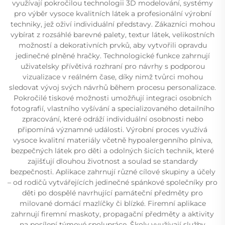
využívají pokročilou technologii 3D modelování, systémy
pro výběr vysoce kvalitních látek a profesionální výrobní
techniky, jež oživí individuální představy. Zákazníci mohou
vybírat z rozsáhlé barevné palety, textur látek, velikostních
možností a dekorativních prvků, aby vytvořili opravdu
jedinečné plněné hračky. Technologické funkce zahrnují
uživatelsky přívětivá rozhraní pro návrhy s podporou
vizualizace v reálném čase, díky nimž tvůrci mohou
sledovat vývoj svých návrhů během procesu personalizace.
Pokročilé tiskové možnosti umožňují integraci osobních
fotografií, vlastního vyšívání a specializovaného detailního
zpracování, které odráží individuální osobnosti nebo
připomíná významné události. Výrobní proces využívá
vysoce kvalitní materiály včetně hypoalergenního plniva,
bezpečných látek pro děti a odolných šicích technik, které
zajišťují dlouhou životnost a soulad se standardy
bezpečnosti. Aplikace zahrnují různé cílové skupiny a účely
– od rodičů vytvářejících jedinečné spánkové společníky pro
děti po dospělé navrhující památeční předměty pro
milované domácí mazlíčky či blízké. Firemní aplikace
zahrnují firemní maskoty, propagační předměty a aktivity
na posílení týmové spolupráce. Školy využívají služby