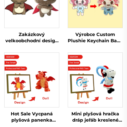
Zakázkový
Výrobce Custom
velkoobchodní design
Plushie Keychain Baby
Mini plyšový plyšák
Plyšová hračka
vyrábí hračky Plyšák
Plyšová panenka Kpop
na zakázku
Custom
Hot Sale Vycpaná
Mini plyšová hračka
plyšová panenka
dráp jeřáb kreslené
Peluche Výrobce
plyšové hračky hračky