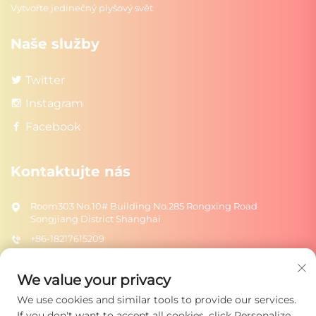
Vytvořte jedinečný plyšový svět
Naše služby
Twitter
Instagram
Facebook
Kontaktujte nás
Room303 No.10# Building No.285 Rongxing Road
Songjiang District Shanghai
+86-18217615209
[email protected]
We value your privacy
We use cookies and similar tools to provide our services.
Odeslat
If you don't want to accept all cookies, click Personalize