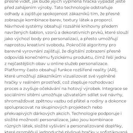
přesně vidět, jak bude jejich vyplněná hračka vypadat ještě
před zahájením výroby. Tato technologie odstraňuje
odhady a zajišťuje spokojenost zákazníků tím, že přesně
zobrazuje kombinace barev, textury látek a proporcí.
Návrhové systémy obsahují rozsáhlé knihovny předem
navržených šablon, vzorů a dekorativních prvků, které slouží
jako výchozí body pro personalizaci, a přesto umožňují
naprostou kreativní svobodu. Pokročilé algoritmy pro
barevné vyrovnání zajišťují, že digitální zobrazení přesně
odpovídá konečnému fyzickému produktu, čímž řeší jednu
z nejčastějších obav u online služeb personalizace.
Platformy často obsahují funkce rozšířené reality (AR),
které umožňují zákazníkům vizualizovat své vyplněné
hračky v reálném prostředí, což zlepšuje rozhodovací
proces a zvyšuje očekávání na hotový výrobek. Integrace se
sociálními sítěmi umožňuje uživatelům sdílet své návrhy,
shromažďovat zpětnou vazbu od přátel a rodiny a dokonce
spolupracovat na skupinových projektech nebo
překvapivých dárkových akcích. Technologie podporuje i
složité možnosti personalizace, jako jsou kombinace
různých látek, složité vyšívání a personalizované doplňky,
které proměňují jednoduché plyšové hračky v sofistikovaná