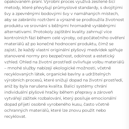
opakovaném praní. Výrobní proces využívá zesílené šicí
metody, které převyšují průmyslové standardy, s dvojitými
švy a zpevněnými bodovými švy v namáhaných místech,
aby se zabránilo roztržení a výrazně se prodloužila životnost
produktu ve srovnání s běžnými hromadně vyráběnými
alternativami. Protokoly zajištění kvality zahrnují více
kontrolních fází během celé výroby, od počátečního ověření
materiálů až po konečné hodnocení produktu, čímž se
zajistí, že každý vlastní originální plyšový medvídek splňuje
stanovené normy pro bezpečnost, odolnost a estetický
vzhled. Ohled na životní prostředí ovlivňuje volbu materiálů
– mnohé služby nabízejí ekologické možnosti, včetně
recyklovaných látek, organické bavlny a udržitelných
výrobních procesů, které snižují dopad na životní prostředí,
aniž by byla narušena kvalita. Balicí systémy chrání
individuální plyšové hračky během přepravy a zároveň
vytvářejí zážitek rozbalování, který posiluje emocionální
dopad přijetí osobně vyrobeného kusu, často včetně
ochranných materiálů, které lze znovu použít nebo
recyklovat.