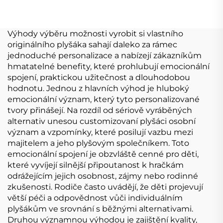
Vlastní logo Plyšová
prase králíček kočka
měkká plyšová hračka
přizpůsobitelný
Přizpůsobit
plyšový přívěsek na
Výhody výběru možnosti vyrobit si vlastního
klíče
originálního plyšáka sahají daleko za rámec
jednoduché personalizace a nabízejí zákazníkům
hmatatelné benefity, které prohlubují emocionální
spojení, praktickou užitečnost a dlouhodobou
hodnotu. Jednou z hlavních výhod je hluboký
emocionální význam, který tyto personalizované
tvory přinášejí. Na rozdíl od sériově vyráběných
alternativ unesou customizovaní plyšáci osobní
význam a vzpomínky, které posilují vazbu mezi
majitelem a jeho plyšovým společníkem. Toto
emocionální spojení je obzvláště cenné pro děti,
které vyvíjejí silnější připoutanost k hračkám
odrážejícím jejich osobnost, zájmy nebo rodinné
zkušenosti. Rodiče často uvádějí, že děti projevují
větší péči a odpovědnost vůči individuálním
plyšákům ve srovnání s běžnými alternativami.
Druhou významnou výhodou je zajištění kvality,