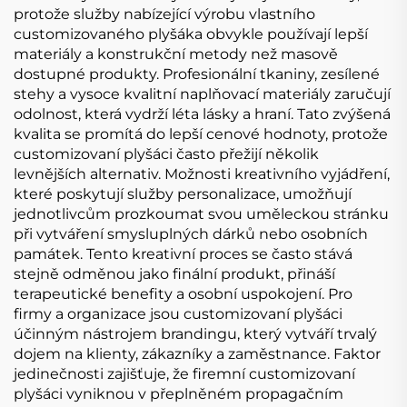
protože služby nabízející výrobu vlastního
customizovaného plyšáka obvykle používají lepší
materiály a konstrukční metody než masově
dostupné produkty. Profesionální tkaniny, zesílené
stehy a vysoce kvalitní naplňovací materiály zaručují
odolnost, která vydrží léta lásky a hraní. Tato zvýšená
kvalita se promítá do lepší cenové hodnoty, protože
customizovaní plyšáci často přežijí několik
levnějších alternativ. Možnosti kreativního vyjádření,
které poskytují služby personalizace, umožňují
jednotlivcům prozkoumat svou uměleckou stránku
při vytváření smysluplných dárků nebo osobních
památek. Tento kreativní proces se často stává
stejně odměnou jako finální produkt, přináší
terapeutické benefity a osobní uspokojení. Pro
firmy a organizace jsou customizovaní plyšáci
účinným nástrojem brandingu, který vytváří trvalý
dojem na klienty, zákazníky a zaměstnance. Faktor
jedinečnosti zajišťuje, že firemní customizovaní
plyšáci vyniknou v přeplněném propagačním