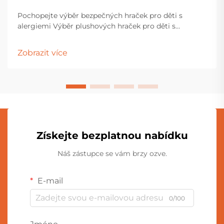
Pochopejte výběr bezpečných hraček pro děti s
alergiemi Výběr plushových hraček pro děti s
alergiemi vyžaduje pečlivé zvážení a pozornost k
detailům. Rodiče a pečovatelé musí procházet
Zobrazit více
různými materiály, výrobními procesy...
Získejte bezplatnou nabídku
Náš zástupce se vám brzy ozve.
E-mail
0/100