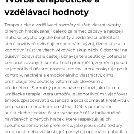
vzdělávací hodnoty
Terapeutické a vzdělávací rozměry služeb vlastní výroby
plněných hraček sahají daleko za rámec zábavy a nabízejí
hluboké psychologické benefity a vzdělávací příležitosti,
které pozitivně ovlivňují emocionální vývoj, řízení stresu a
kognitivní růst ve všech věkových skupinách. Odborníci na
duševní zdraví stále častěji uznávají terapeutický potenciál
personalizovaných komfortních předmětů, zejména pokud
se jednotlivci účastní procesu tvorby, který poskytuje pocit
kontroly, naplnění a emocionálního vlastnictví, čímž
prohlubuje terapeutický vztah mezi člověkem a
předmětem. Samotný proces návrhu slouží jako forma
umělecké terapie, která umožňuje jednotlivcům vyjadřovat
emoce, zpracovávat zkušenosti a prozkoumávat kreativitu v
bezpečném, nenutícím prostředí. Děti s poruchami
autistického spektra často významně těží z individuálně
navržených plněných hraček, které respektují jejich
specifické senzorické preference, jako jsou určité textury,
hmotnosti nebo velikosti, jež poskytují optimální pohodlí a