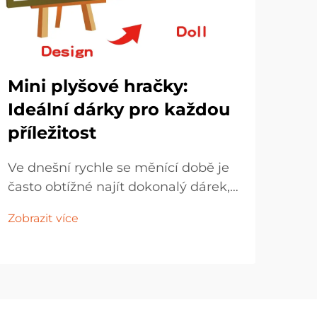
Mini plyšové hračky:
Ne
Ideální dárky pro každou
ok
příležitost
hr
Ve dnešní rychle se měnící době je
Svět
často obtížné najít dokonalý dárek,
pos
který by kombinoval šarm,
a ok
Zobrazit více
Zobr
dostupnou cenu a univerzální
věk
atraktivitu. Mini plyšové hračky se
neo
staly jednou z nejvíce univerzálních
kom
a oblíbených dárkových možností,
okou
které okouzlují srdce napříč všemi
pro