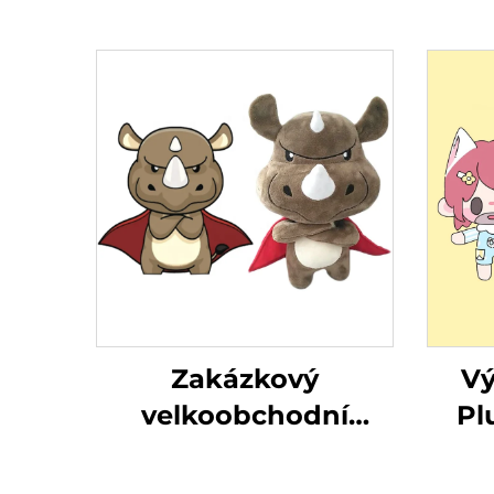
Zakázkový
Vý
velkoobchodní
Pl
design Mini plyšový
Baby
plyšák vyrábí hračky
Pl