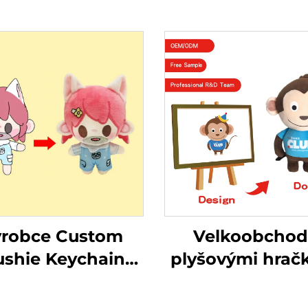
robce Custom
Velkoobchod
ushie Keychain
plyšovými hrač
 Plyšová hračka
OEM Měkký pl
yšová panenka
Vlastní plyšo