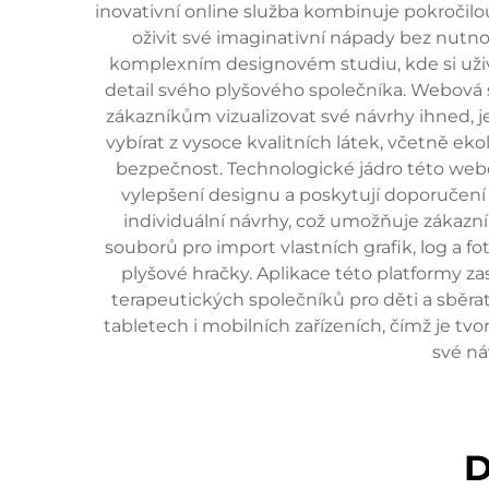
inovativní online služba kombinuje pokročilo
oživit své imaginativní nápady bez nutno
komplexním designovém studiu, kde si uživa
detail svého plyšového společníka. Webová 
zákazníkům vizualizovat své návrhy ihned, 
vybírat z vysoce kvalitních látek, včetně eko
bezpečnost. Technologické jádro této webov
vylepšení designu a poskytují doporučení
individuální návrhy, což umožňuje zákazní
souborů pro import vlastních grafik, log a fo
plyšové hračky. Aplikace této platformy z
terapeutických společníků pro děti a sběra
tabletech i mobilních zařízeních, čímž je t
své ná
D