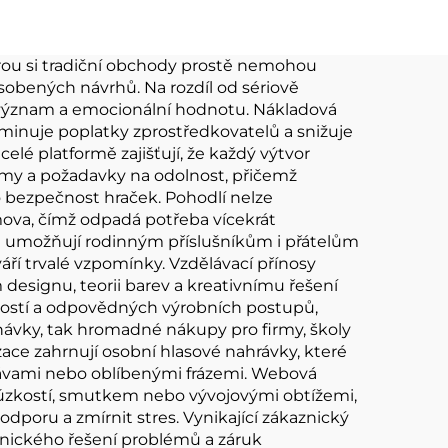
íče
plyšová hračka
erou si tradiční obchody prostě nemohou
sobených návrhů. Na rozdíl od sériově
í význam a emocionální hodnotu. Nákladová
liminuje poplatky zprostředkovatelů a snižuje
elé platformě zajišťují, že každý výtvor
rmy a požadavky na odolnost, přičemž
o bezpečnost hraček. Pohodlí nelze
ova, čímž odpadá potřeba vícekrát
 umožňují rodinným příslušníkům i přátelům
áří trvalé vzpomínky. Vzdělávací přínosy
designu, teorii barev a kreativnímu řešení
ností a odpovědných výrobních postupů,
návky, tak hromadné nákupy pro firmy, školy
ace zahrnují osobní hlasové nahrávky, které
zprávami nebo oblíbenými frázemi. Webová
í úzkostí, smutkem nebo vývojovými obtížemi,
poru a zmírnit stres. Vynikající zákaznický
hnického řešení problémů a záruk