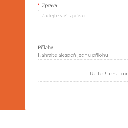
Zpráva
Příloha
Nahrajte alespoň jednu přílohu
Up to 3 files