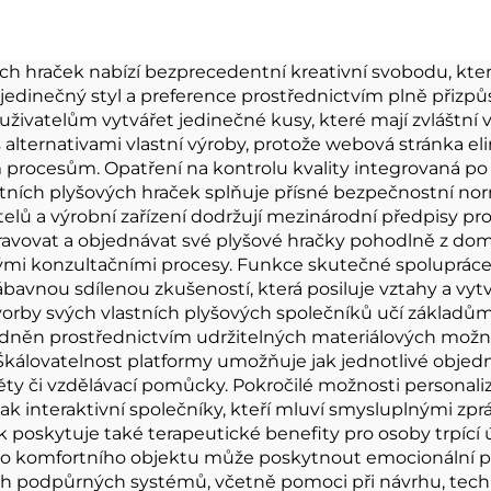
Kpop Custom
přívěsek na kl
ch hraček nabízí bezprecedentní kreativní svobodu, kt
 jedinečný styl a preference prostřednictvím plně přizpů
živatelům vytvářet jedinečné kusy, které mají zvláštn
 s alternativami vlastní výroby, protože webová stránka e
 procesům. Opatření na kontrolu kvality integrovaná po c
tních plyšových hraček splňuje přísné bezpečnostní no
telů a výrobní zařízení dodržují mezinárodní předpisy pr
ravovat a objednávat své plyšové hračky pohodlně z dom
mi konzultačními procesy. Funkce skutečné spolupráce
ábavnou sdílenou zkušeností, která posiluje vztahy a vytv
vorby svých vlastních plyšových společníků učí základům 
hledněn prostřednictvím udržitelných materiálových mož
 Škálovatelnost platformy umožňuje jak jednotlivé objed
y či vzdělávací pomůcky. Pokročilé možnosti personaliz
t tak interaktivní společníky, kteří mluví smysluplnými 
ek poskytuje také terapeutické benefity pro osoby trpíc
ého komfortního objektu může poskytnout emocionální pod
ích podpůrných systémů, včetně pomoci při návrhu, tec