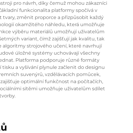
ástroji pro návrh, díky čemuž mohou zákazníci
ákladní funkcionalita platformy spočívá v
 tvary, změnit proporce a přizpůsobit každý
hnologií okamžitého náhledu, která umožňuje
funkce výběru materiálů umožňují uživatelům
rných variant, čímž zajišťují jak kvalitu, tak
 algoritmy strojového učení, které navrhují
loudové úložné systémy uchovávají všechny
bjednat. Platforma podporuje různé formáty
í tisku a vyšívání plynule začlenit do designu
 firemních suvenýrů, vzdělávacích pomůcek,
ajišťuje optimální funkčnost na počítačích,
sociálními sítěmi umožňuje uživatelům sdílet
tvorby.
tů