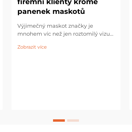
firemní klienty kromě
panenek maskotů
Výjimečný maskot značky je
mnohem víc než jen roztomilý vizuál
nebo samostatná plyšová hračka –
Zobrazit více
měl by ztělesňovat duši značky a
sloužit jako emocionální most
spojující společnost s jejími příznivci.
Vytvořením rozmanité škály
periferních...