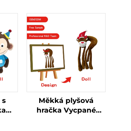
 s
Měkká plyšová
kami
hračka Vycpané
yš
zvířátko Monkey
vý
Funny Stitch Malá