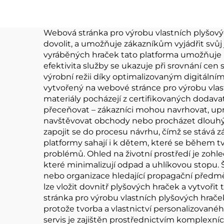
Plyšák na zakázku
Webová stránka pro výrobu vlastních plyšový
dovolit, a umožňuje zákazníkům vyjádřit svůj
vyráběných hraček tato platforma umožňuje u
efektivita služby se ukazuje při srovnání cen
výrobní režii díky optimalizovaným digitálním
vytvořený na webové stránce pro výrobu vlas
materiály pocházejí z certifikovaných dodava
přeceňovat – zákazníci mohou navrhovat, up
navštěvovat obchody nebo procházet dlouhý
zapojit se do procesu návrhu, čímž se stává z
platformy sahají i k dětem, které se během t
problémů. Ohled na životní prostředí je zo
které minimalizují odpad a uhlíkovou stopu.
nebo organizace hledající propagační předmět
lze vložit dovnitř plyšových hraček a vytvoři
stránka pro výrobu vlastních plyšových hrač
protože tvorba a vlastnictví personalizovan
servis je zajištěn prostřednictvím komplexn