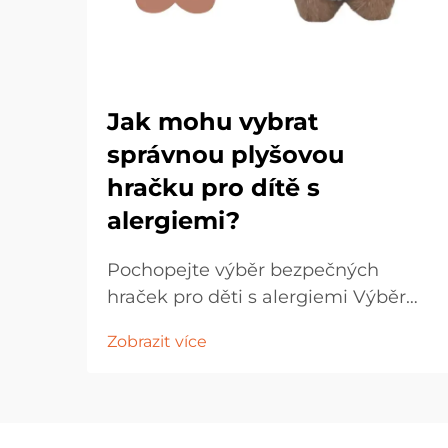
Jak mohu vybrat
správnou plyšovou
hračku pro dítě s
alergiemi?
Pochopejte výběr bezpečných
hraček pro děti s alergiemi Výběr
plushových hraček pro děti s
Zobrazit více
alergiemi vyžaduje pečlivé zvážení a
pozornost k detailům. Rodiče a
pečovatelé musí procházet různými
materiály, výrobními procesy...