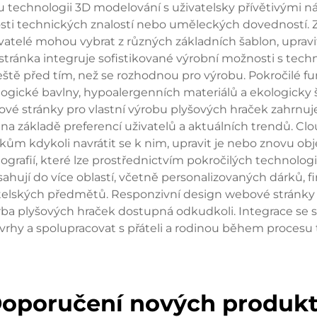
u technologii 3D modelování s uživatelsky přívětivými n
sti technických znalostí nebo uměleckých dovedností. Z
telé mohou vybrat z různých základních šablon, upravit
stránka integruje sofistikované výrobní možnosti s tec
ještě před tím, než se rozhodnou pro výrobu. Pokročilé 
logické bavlny, hypoalergenních materiálů a ekologicky šet
é stránky pro vlastní výrobu plyšových hraček zahrnuje
 na základě preferencí uživatelů a aktuálních trendů. C
kům kdykoli navrátit se k nim, upravit je nebo znovu o
tografií, které lze prostřednictvím pokročilých technologi
asahují do více oblastí, včetně personalizovaných dárků,
telských předmětů. Responzivní design webové stránky z
vorba plyšových hraček dostupná odkudkoli. Integrace se 
vrhy a spolupracovat s přáteli a rodinou během procesu 
oporučení nových produk