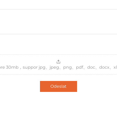
，more 30mb，suppor jpg、jpeg、png、pdf、doc、docx、xl
Odeslat