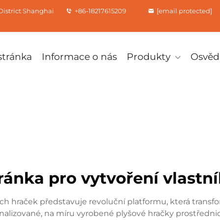
istrict Shanghai
+86-18217615209
[email protected]
tránka
Informace o nás
Produkty
Osvěd
ánka pro vytvoření vlastn
h hraček představuje revoluční platformu, která transfo
lizované, na míru vyrobené plyšové hračky prostřednictv