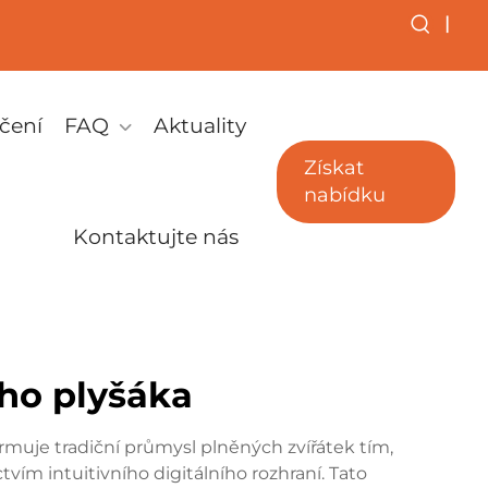
|
čení
FAQ
Aktuality
Získat
nabídku
Kontaktujte nás
ího plyšáka
rmuje tradiční průmysl plněných zvířátek tím,
ím intuitivního digitálního rozhraní. Tato