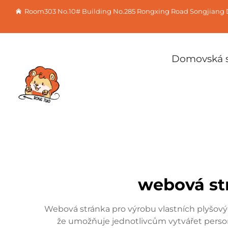
Room303 No.10# Building No.285 Rongxing Road Songjiang D
Domovská s
webová str
Webová stránka pro výrobu vlastních plyšovýc
že umožňuje jednotlivcům vytvářet persona