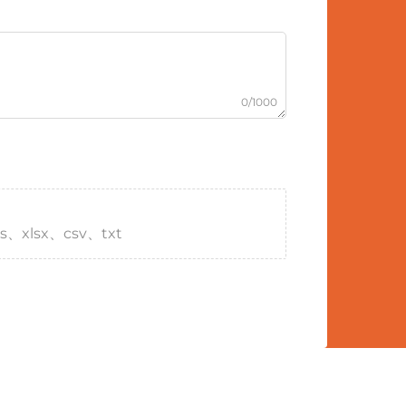
0/1000
s、xlsx、csv、txt