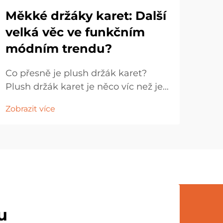
Měkké držáky karet: Další
Co
velká věc ve funkčním
Udě
módním trendu?
zk
Co přesně je plush držák karet?
V té
Plush držák karet je něco víc než jen
chl
nosič karet – jde o stylový, funkční
obr
Zobrazit více
Zobr
doplněk navržený tak, aby přinášel
poci
radost a praktičnost do
per
každodenního života. Vyrobený z
nem
měkkých materiálů, jako je samet,
být 
plush nebo...
u