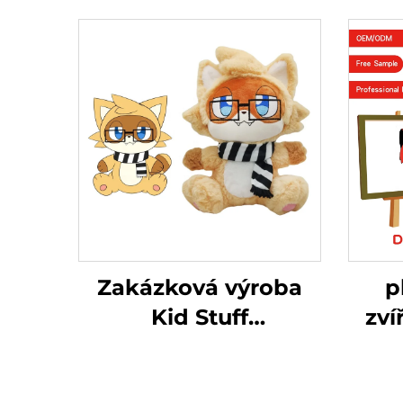
Zakázková výroba
p
Kid Stuff
zví
Oboustranná měkká
zaká
vycpaná panenka
v