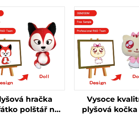
lyšová hračka
Vysoce kvalit
řátko polštář na
plyšová kočka
zku liška polštář
zakázku vyrob
elká panenka
plyšová plyšo