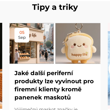
Tipy a triky
05
Sep
Jaké další periferní
produkty lze vyvinout pro
firemní klienty kromě
panenek maskotů
Výjimečný maskot značky je