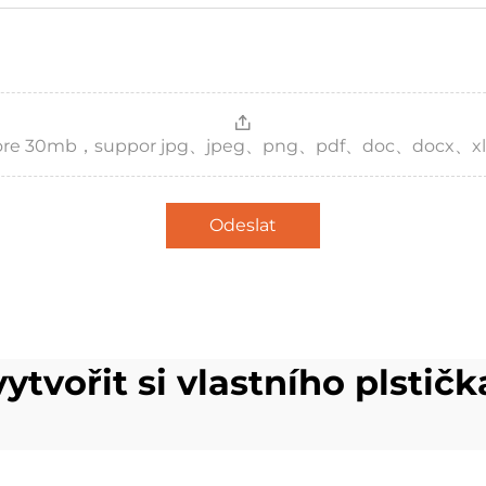
，more 30mb，suppor jpg、jpeg、png、pdf、doc、docx、xl
Odeslat
vytvořit si vlastního plstičk