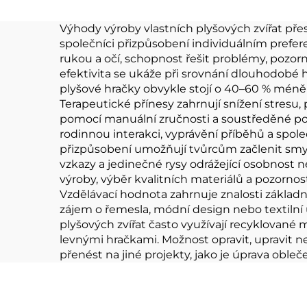
Plyšáky Výrobce
zv
Zakázková plyšová
Výhody výroby vlastních plyšových zvířat přes
společníci přizpůsobení individuálním prefer
hračka
rukou a očí, schopnost řešit problémy, pozorn
efektivita se ukáže při srovnání dlouhodob
plyšové hračky obvykle stojí o 40–60 % méně 
Terapeutické přínesy zahrnují snížení stresu
pomocí manuální zručnosti a soustředěné pozor
rodinnou interakci, vyprávění příběhů a společn
přizpůsobení umožňují tvůrcům začlenit smysl
vzkazy a jedinečné rysy odrážející osobnost n
výroby, výběr kvalitních materiálů a pozo
Vzdělávací hodnota zahrnuje znalosti základní
zájem o řemesla, módní design nebo textilní
plyšových zvířat často využívají recyklované m
levnými hračkami. Možnost opravit, upravit 
přenést na jiné projekty, jako je úprava obleč