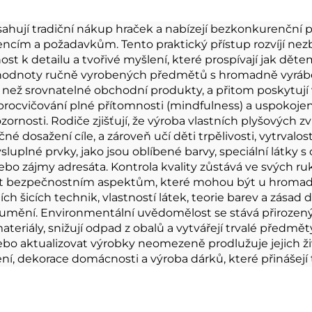
ířátko plyšová
hračka
vycpaná liška
ahují tradiční nákup hraček a nabízejí bezkonkurenční pe
encím a požadavkům. Tento praktický přístup rozvíjí nezb
ost k detailu a tvořivé myšlení, které prospívají jak dět
é hodnoty ručně vyrobených předmětů s hromadně vyráb
než srovnatelné obchodní produkty, a přitom poskytují vy
, procvičování plné přítomnosti (mindfulness) a uspokoj
nosti. Rodiče zjišťují, že výroba vlastních plyšových z
é dosažení cíle, a zároveň učí děti trpělivosti, vytrvalos
uplné prvky, jako jsou oblíbené barvy, speciální látky s
ebo zájmy adresáta. Kontrola kvality zůstává ve svých ruk
rnost bezpečnostním aspektům, které mohou být u hro
ch šicích technik, vlastností látek, teorie barev a zásad
 umění. Environmentální uvědomělost se stává přirozený
ateriály, snižují odpad z obalů a vytvářejí trvalé předmě
nebo aktualizovat výrobky neomezeně prodlužuje jejich ž
ení, dekorace domácnosti a výroba dárků, které přinášejí 