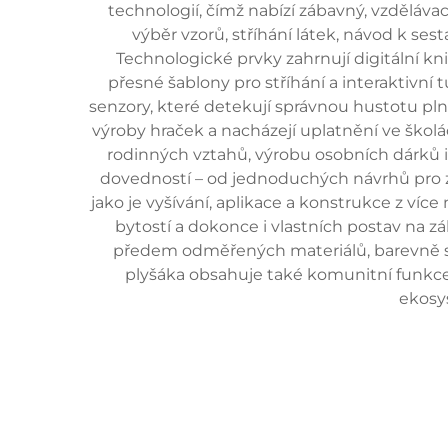
technologií, čímž nabízí zábavný, vzdělávac
výběr vzorů, stříhání látek, návod k se
Technologické prvky zahrnují digitální kn
přesné šablony pro stříhání a interaktivní
senzory, které detekují správnou hustotu pln
výroby hraček a nacházejí uplatnění ve školá
rodinných vztahů, výrobu osobních dárků i 
dovedností – od jednoduchých návrhů pro za
jako je vyšívání, aplikace a konstrukce z ví
bytostí a dokonce i vlastních postav na zá
předem odměřených materiálů, barevně sl
plyšáka obsahuje také komunitní funkce,
ekosys