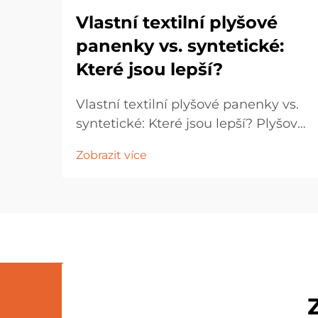
Vlastní textilní plyšové
panenky vs. syntetické:
Které jsou lepší?
Vlastní textilní plyšové panenky vs.
syntetické: Které jsou lepší? Plyšové
panenky jsou odmalička oblíbené
Zobrazit více
dětmi, sběrateli i lidmi kupujícími
dárky. Jejich jemné textury,
okouzlující designy a emocionální
přitažlivost z nich dělají navzdory
kultuře věčný produkt...