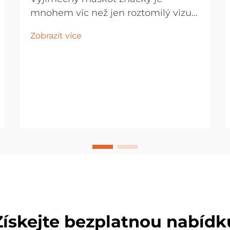
mnohem víc než jen roztomilý vizuál
nebo samostatná plyšová hračka –
Zobrazit více
měl by ztělesňovat duši značky a
sloužit jako emocionální most
spojující společnost s jejími příznivci.
Vytvořením rozmanité škály
periferních...
Získejte bezplatnou nabídk