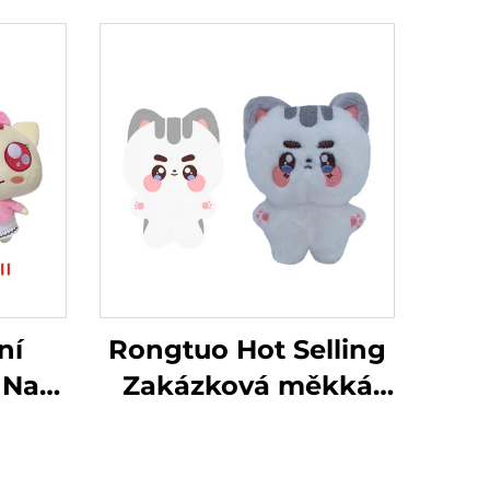
ní
Rongtuo Hot Selling
 Na
Zakázková měkká
ená
plyšová hračka OEM
vá
ODM Vlastní Kpop