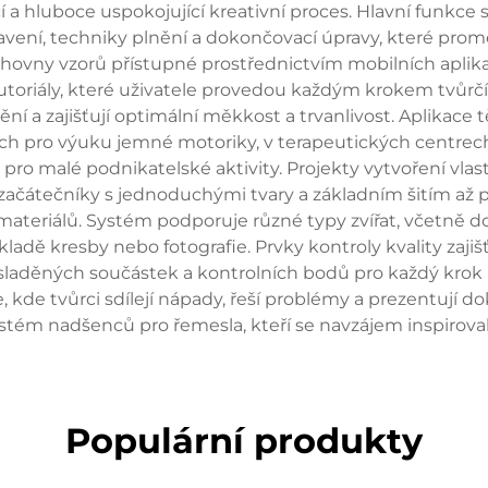
í a hluboce uspokojující kreativní proces. Hlavní funkce 
stavení, techniky plnění a dokončovací úpravy, které pr
ihovny vzorů přístupné prostřednictvím mobilních aplikací
 tutoriály, které uživatele provedou každým krokem tvůrč
ění a zajišťují optimální měkkost a trvanlivost. Aplikace
ch pro výuku jemné motoriky, v terapeutických centrech 
pro malé podnikatelské aktivity. Projekty vytvoření vla
čátečníky s jednoduchými tvary a základním šitím až po s
ce materiálů. Systém podporuje různé typy zvířat, včetně 
kladě kresby nebo fotografie. Prvky kontroly kvality zaji
aděných součástek a kontrolních bodů pro každý krok pr
 kde tvůrci sdílejí nápady, řeší problémy a prezentují 
tém nadšenců pro řemesla, kteří se navzájem inspirovali
Populární produkty