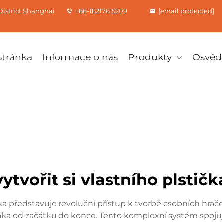
istrict Shanghai
+86-18217615209
[email protected]
tránka
Informace o nás
Produkty
Osvěd
vytvořit si vlastního plstičk
tka představuje revoluční přístup k tvorbě osobních hr
yšáka od začátku do konce. Tento komplexní systém spoju