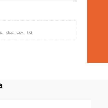
s、xlsx、csv、txt
a