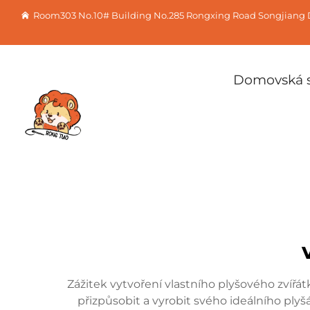
Room303 No.10# Building No.285 Rongxing Road Songjiang D
Domovská s
Zážitek vytvoření vlastního plyšového zvířá
přizpůsobit a vyrobit svého ideálního pl