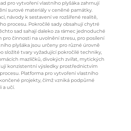
sad pro vytvoření vlastního plyšáka zahrnují
omění surové materiály v ceněné památky.
, návody k sestavení ve rozšířené realitě,
ího procesu. Pokročilé sady obsahují chytré
 těchto sad sahají daleko za rámec jednoduché
pro činnosti na uvolnění stresu, pro posílení
stního plyšáka jsou určeny pro různé úrovně
ložité tvary vyžadující pokročilé techniky,
domácích mazlíčků, divokých zvířat, mytických
šťují konzistentní výsledky prostřednictvím
ocesu. Platforma pro vytvoření vlastního
dokončené projekty, čímž vzniká podpůrné
 a učí.