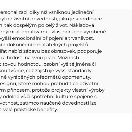
Plyšová hračka pro
panenku 10 cm
rsonalizaci, díky níž vzniknou jedineční
ytné životní dovednosti, jako je koordinace
em, tak dospělým po celý život. Nákladová
ěnými alternativami – vlastnoručně vyrobené
šší emocionální připojení a trvanlivost.
ení z dokončení hmatatelných projektů
vířat nabízí zábavu bez obrazovek, podporuje
ti a hrdosti na svou práci. Možnosti
 citovou hodnotou, osobní vyšité jména či
ou tvůrce, což zajišťuje vyšší standardy
madně vyráběných předmětů opomenuty.
 designu, které mohou probudit celoživotní
m přínosem, protože projekty vlastní výroby
ty odolné vůči spotřební kultuře spojené s
ivotnost, zatímco naučené dovednosti lze
trvalé praktické benefity.