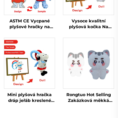
ASTM CE Vycpané
Vysoce kvalitní
plyšové hračky na
plyšová kočka Na
zakázku vyrobené
zakázku vyrobená
vycpané plyšové
plyšová plyšová
hračky na prodej
hračka
Mini plyšová hračka
Rongtuo Hot Selling
dráp jeřáb kreslené
Zakázková měkká
plyšové hračky hračky
plyšová hračka OEM
prase králíček kočka
ODM Vlastní Kpop
přizpůsobitelný
Plyšová hračka pro