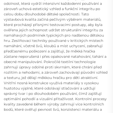
odolnost, která vydrží intenzivní každodenní používání a
zároveň uchová estetický vzhled a funkční integritu po
celou dobu dlouhodobé dětské společnosti. Tato
výstavbová kvalita začíná pečlivým výběrem materiálů,
které procházejí přísnými testovacími postupy, aby byla
ověřena jejich schopnost udržet strukturální integritu za
namáhavých podmínek typických pro nadšenou dětskou
hru. Zesilňovací techniky používané v kritických místech
namáhání, včetně švů, kloubů a míst uchycení, zabraňují
předčasnému poškození a zajišťují, že měkká hračka
zůstane neporušená i přes opakované natahování, tahání a
obecné manipulování. Pokročilé textilní technologie
zahrnují úpravy odolné proti skvrnám, které chrání před
rozlitím a nehodami, a zároveň zachovávají původní vzhled
a texturu, jež dělají měkkou hračku pro děti atraktivní.
Vnitřní nosná konstrukce využívá materiály s vysokou
hustotou výplně, které odolávají stlačování a udržují
správný tvar i po dlouhodobém používání, čímž zajišťují
optimální pohodlí a vizuální přitažlivost. Kontrolní procesy
kvality zavedené během výroby zahrnují více kontrolních
bodů, které ověřují pevnost švů, konzistenci materiálu a