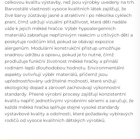
celkovou kvalitu výstavby, než jsou výrobky uvedeny na trh.
Barvostálé vlastnosti vysoce kvalitních látek zajišťují, že
živé barvy zůstávají jasné a atraktivní i po několika cyklech
praní, čímž udržují vizuální přitažlivost, která děti nadále
váže k jejich měkké hračce. Výběr hypoalergenních
materiálů zabraňuje nepříznivým reakcím u citlivých dětí a
poskytuje rodičům klid, pokud se obávají expozice
alergenům. Modulární konstrukční přístup umožňuje
snadnou údržbu a opravu, pokud je to nutné, čímž
prodlužuje funkční životnost měkké hračky a přináší
rodinám lepší dlouhodobou hodnotu. Environmentální
aspekty ovlivňují výběr materiálů, přičemž jsou
upřednostňovány udržitelné možnosti, které snižují
ekologický dopad a zároveň zachovávají výkonnostní
standardy. Přesné výrobní procesy zajišťují konzistentní
kvalitu napříč jednotlivými výrobními sériemi a zaručují, že
každá měkká hračka splňuje stejné vysoké standardy
výstavbové kvality a odolnosti, které požadavky vybíravých
rodičů od vysoce kvalitních dětských výrobků.