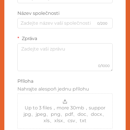
Název společnosti
0/200
Zpráva
0/1000
Příloha
Nahrajte alespoň jednu přílohu
Up to 3 files，more 30mb，suppor
jpg、jpeg、png、pdf、doc、docx、
xls、xlsx、csv、txt