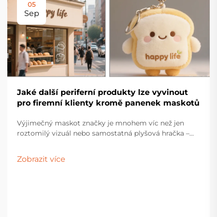
05
Sep
Jaké další periferní produkty lze vyvinout
pro firemní klienty kromě panenek maskotů
Výjimečný maskot značky je mnohem víc než jen
roztomilý vizuál nebo samostatná plyšová hračka –
měl by ztělesňovat duši značky a sloužit jako
emocionální most spojující společnost s jejími
Zobrazit více
příznivci. Vytvořením rozmanité škály periferních...