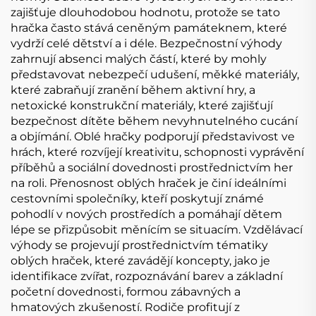
zajišťuje dlouhodobou hodnotu, protože se tato
hračka často stává ceněným památeknem, které
vydrží celé dětství a i déle. Bezpečnostní výhody
zahrnují absenci malých částí, které by mohly
představovat nebezpečí udušení, měkké materiály,
které zabraňují zranění během aktivní hry, a
netoxické konstrukční materiály, které zajišťují
bezpečnost dítěte během nevyhnutelného cucání
a objímání. Oblé hračky podporují představivost ve
hrách, které rozvíjejí kreativitu, schopnosti vyprávění
příběhů a sociální dovednosti prostřednictvím her
na roli. Přenosnost oblých hraček je činí ideálními
cestovními společníky, kteří poskytují známé
pohodlí v nových prostředích a pomáhají dětem
lépe se přizpůsobit měnícím se situacím. Vzdělávací
výhody se projevují prostřednictvím tématiky
oblých hraček, které zavádějí koncepty, jako je
identifikace zvířat, rozpoznávání barev a základní
početní dovednosti, formou zábavných a
hmatových zkušeností. Rodiče profitují z