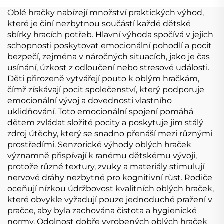
plyšový přívěsek na
panenku 10 cm
Oblé hračky nabízejí množství praktických výhod,
klíče
které je činí nezbytnou součástí každé dětské
sbírky hracích potřeb. Hlavní výhoda spočívá v jejich
schopnosti poskytovat emocionální pohodlí a pocit
bezpečí, zejména v náročných situacích, jako je čas
usínání, úzkost z odloučení nebo stresové události.
Děti přirozeně vytvářejí pouto k oblým hračkám,
čímž získávají pocit společenství, který podporuje
emocionální vývoj a dovednosti vlastního
uklidňování. Toto emocionální spojení pomáhá
dětem zvládat složité pocity a poskytuje jim stálý
zdroj útěchy, který se snadno přenáší mezi různými
prostředími. Senzorické výhody oblých hraček
významně přispívají k ranému dětskému vývoji,
protože různé textury, zvuky a materiály stimulují
nervové dráhy nezbytné pro kognitivní růst. Rodiče
oceňují nízkou údržbovost kvalitních oblých hraček,
které obvykle vyžadují pouze jednoduché pražení v
pračce, aby byla zachována čistota a hygienické
normy. Odolnost dobře vyrobených oblých hraček