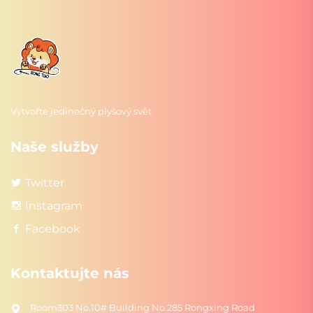
Vytvořte jedinečný plyšový svět
Naše služby
Twitter
Instagram
Facebook
Kontaktujte nás
Room303 No.10# Building No.285 Rongxing Road