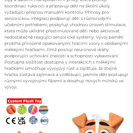
koordinaci ruka-oči a připravují děti na školní úkoly
vyžadující přesnou manuální kontrolu. Přínosy pro
senzorickou integraci podporují děti s různorodými
učebními potřebami, poskytují vhodnou úroveň stimulace,
která může uklidnit přestimulované děti nebo aktivovat
nedostatečně reagující senzorické systémy. Vývoj paměti
probíhá přirozeně opakovanými hracími vzory s oblíbenými
měkkými hračkami, čímž posilují neuronové dráhy
podporující uchování znalostí a schopnosti vybavování.
Postupná složitost dostupná v interakcích s měkkými
hračkami umožňuje vývojový růst a zajišťuje, že stejná
hračka zůstává zajímavá a vzdělávací, jakmile děti postupují
různými vývojovými fázemi a dosahují nových milníků ve
vývoji.