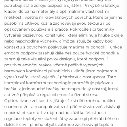
potřebují stálé zdroje bezpečí a ujištění. Při výběru látek je
kladen důraz na materiály s optimálními vlastnostmi
měkkosti, včetně mikrovláknových povrchů, které příjemně
působí na citlivou kůži a zachovávají svou texturu i po
opakovaném používání a pračce. Pokročilé šicí techniky
vytvářejí bezševnou konstrukci, která eliminuje hrubé okraje
nebo nepohodlné výčnělky, čímž zajišťují, že každý bod
kontaktu s povrchem poskytuje maximální pohodlí. Funkce
emoční podpory zasahují dále než pouze fyzické pohodlí a
zahrnují také vizuální prvky designu, které podporují
pozitivní emoční reakce, včetně pečlivě vybraných
barevných kombinací působících uklidňujícím dojmem a
výrazů tváře, které vyjadřují přátelství a dostupnost. Tato
komplexní komfortní technologie proměňuje plyšovou
hračku z jednoduché hračky na terapeutický nástroj, který
aktivně přispívá k regulaci emocí a řízení stresu.
Optimalizace velikosti zajišťuje, že si děti mohou hračku
snadno držet a manipulovat s ní, přičemž zároveň získávají
maximální komfort z objímacího zážitku. Vlastnosti
regulace teploty ve složení látky zabraňují přehřátí během
delších chvil plného objetí, zatímco zachovávají teplo a