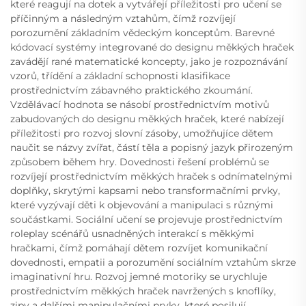
které reagují na dotek a vytvářejí příležitosti pro učení se
příčinným a následným vztahům, čímž rozvíjejí
porozumění základním vědeckým konceptům. Barevné
kódovací systémy integrované do designu měkkých hraček
zavádějí rané matematické koncepty, jako je rozpoznávání
vzorů, třídění a základní schopnosti klasifikace
prostřednictvím zábavného praktického zkoumání.
Vzdělávací hodnota se násobí prostřednictvím motivů
zabudovaných do designu měkkých hraček, které nabízejí
příležitosti pro rozvoj slovní zásoby, umožňujíce dětem
naučit se názvy zvířat, částí těla a popisný jazyk přirozeným
způsobem během hry. Dovednosti řešení problémů se
rozvíjejí prostřednictvím měkkých hraček s odnímatelnými
doplňky, skrytými kapsami nebo transformačními prvky,
které vyzývají děti k objevování a manipulaci s různými
součástkami. Sociální učení se projevuje prostřednictvím
roleplay scénářů usnadněných interakcí s měkkými
hračkami, čímž pomáhají dětem rozvíjet komunikační
dovednosti, empatii a porozumění sociálním vztahům skrze
imaginativní hru. Rozvoj jemné motoriky se urychluje
prostřednictvím měkkých hraček navržených s knoflíky,
zipy a dalšími manipulačními prvky, které posilují