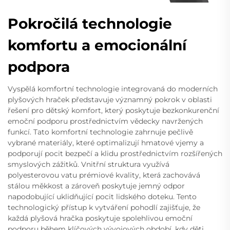
Pokročilá technologie
komfortu a emocionální
podpora
Vyspělá komfortní technologie integrovaná do moderních
plyšových hraček představuje významný pokrok v oblasti
řešení pro dětský komfort, který poskytuje bezkonkurenční
emoční podporu prostřednictvím vědecky navržených
funkcí. Tato komfortní technologie zahrnuje pečlivě
vybrané materiály, které optimalizují hmatové vjemy a
podporují pocit bezpečí a klidu prostřednictvím rozšířených
smyslových zážitků. Vnitřní struktura využívá
polyesterovou vatu prémiové kvality, která zachovává
stálou měkkost a zároveň poskytuje jemný odpor
napodobující uklidňující pocit lidského doteku. Tento
technologický přístup k vytváření pohodlí zajišťuje, že
každá plyšová hračka poskytuje spolehlivou emoční
podporu během klíčových vývojových období, kdy děti