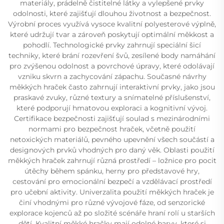
materiály, prádelně čistitelné látky a vylepšené prvky
odolnosti, které zajišťují dlouhou životnost a bezpečnost.
Výrobní proces využívá vysoce kvalitní polyesterové výplně,
které udržují tvar a zároveň poskytují optimální měkkost a
pohodlí. Technologické prvky zahrnují speciální šicí
techniky, které brání rozevření švů, zesílené body namáhání
pro zvýšenou odolnost a povrchové úpravy, které odolávají
vzniku skvrn a zachycování zápachu. Současné návrhy
měkkých hraček často zahrnují interaktivní prvky, jako jsou
praskavé zvuky, různé textury a snímatelné příslušenství,
které podporují hmatovou exploraci a kognitivní vývoj.
Certifikace bezpečnosti zajišťují soulad s mezinárodními
normami pro bezpečnost hraček, včetně použití
netoxických materiálů, pevného upevnění všech součástí a
designových prvků vhodných pro daný věk. Oblasti použití
měkkých hraček zahrnují různá prostředí – ložnice pro pocit
útěchy během spánku, herny pro představové hry,
cestování pro emocionální bezpečí a vzdělávací prostředí
pro učební aktivity. Univerzalita použití měkkých hraček je
činí vhodnými pro různé vývojové fáze, od senzorické
explorace kojenců až po složité scénáře hraní rolí u starších
dětí. Kvalitní měkké hračky mají odolné barvy, které si