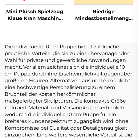
Mini Plüsch Spielzeug
Niedrige
Klaue Kran Maschine
Mindestbestellmenge
Cartoon Kuscheltiere
Kpop Beliebtes
Spielzeug Schwein
Stofftier Plüschpuppe
Hase Katze
Custom
Anpassbare Plüsch
Die individuelle 10 cm Puppe bietet zahlreiche
Schlüsselanhänger
praktische Vorteile, die sie zu einer hervorragenden
Wahl für private und gewerbliche Anwendungen
macht. Vor allem zeichnet sich die individuelle 10
cm Puppe durch ihre Erschwinglichkeit gegenüber
größeren Figuren-Alternativen aus und ermöglicht
eine hochwertige Personalisierung zu einem
Bruchteil der Kosten herkömmlicher
maßgefertigter Skulpturen. Die kompakte Größe
reduziert Material- und Versandkosten erheblich,
wodurch die individuelle 10 cm Puppe für ein
breiteres Kundenspektrum zugänglich wird, ohne
Kompromisse bei Qualität oder Detailgenauigkeit
einzugehen. Eine weitere wesentliche Vorteil ist die