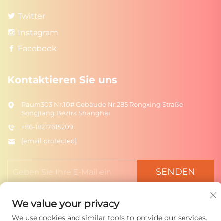
Twitter
Instagram
Facebook
Kontaktieren Sie uns
Raum303 Nr.10# Gebäude Nr.285 Rongxing Straße
Songjiang Bezirk Shanghai
+86-18217615209
[email protected]
SENDEN
We value your privacy
We use cookies and similar tools to provide our services.
Urheberrecht © 2025 Shanghai Rongtuo Toys Co., Ltd. Alle