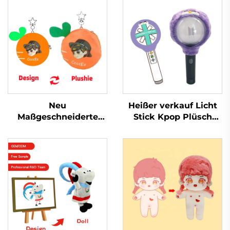
Neu
Heißer verkauf Licht
Maßgeschneiderte
Stick Kpop Plüsch
Mode Niedlichen
Abdeckung Puppe
Plüsch Geldbörse
Plushie Spielzeug Für
Schlüsselbund
Pop Star Fans Musik
Konzert Feier