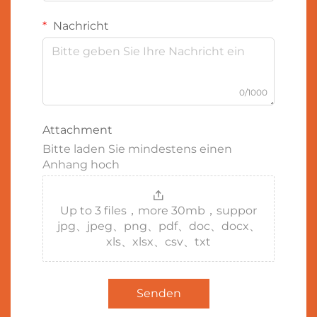
Nachricht
0/1000
Attachment
Bitte laden Sie mindestens einen
Anhang hoch
Up to 3 files，more 30mb，suppor
jpg、jpeg、png、pdf、doc、docx、
xls、xlsx、csv、txt
Senden