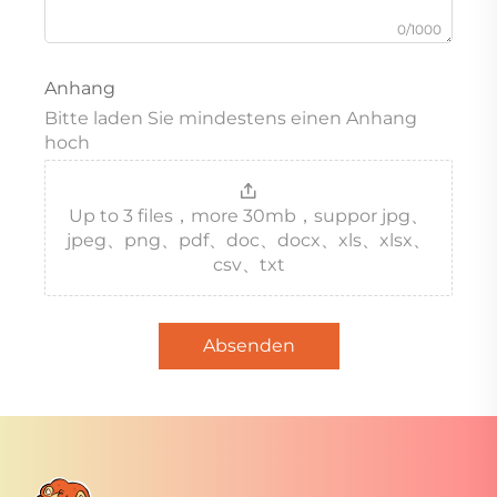
0/1000
Anhang
Bitte laden Sie mindestens einen Anhang
hoch
Up to 3 files，more 30mb，suppor jpg、
jpeg、png、pdf、doc、docx、xls、xlsx、
csv、txt
Absenden