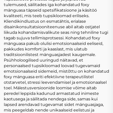
tulemused, säilitades iga kohandatud foxy
mänguasa täpseid spetsifikatsioone ja käsitöö
kvaliteeti, mis teeb tupsikloomad eriliseks.
Kliendikindlustus on esmatähtis, erialase
disainikonsultatsiooniteenuse abil aitab ostjatel
liikuda kohandamisvalikute seas ning tehniline tugi
tagab sujuva tellimisprotsessi. Kohandatud foxy
mänguasa pakub olulisi emotsionaalseid eeliseid,
pakkudes komforti ja kaaslast, mis ulatub
traditsioonilistest mänguasjadest kaugemale.
Psühholoogilised uuringud näitavad, et
personaalsed tupsikloomad loovad tugevamaid
emotsionaalseid sidemeid, mistõttu on kohandatud
foxy mänguasa eriti efektiivne terapeutilistel
otstarvetel, stressi leevendamisel ja emotsionaalsel
toel. Mälestusversioonide loomise võime aitab
peredel leppida kadunud armastatud inimeste
kaotusega ja säilitada nendega side, samas kui
lapsed arendavad tugevamat sidet mänguasjaga,
mis peegeldab nende unikaalseid eelistusi ja