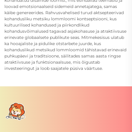
kohandatud disainide loomist, mis esindavad teemasid ja
loovad emotsionaalseid sidemeid annetajatega, samas
käibe genereerides. Rahvusvahelised turud aktsepteerivad
kohandusliku metsiku lommloomi kontseptsiooni, kus
kultuurilised kohandused ja piirkondlikud
kohandusvõimalused tagavad asjakohasuse ja atraktiivsuse
erinevate globaalsete publikute seas. Mitmekesisus ulatub
ka hooajaliste ja pidulike otstarbete juurde, kus
kohanduslikud metsikud lommloomid tähistavad erinevaid
puhkupäevi ja traditsioone, säilitades samas aasta ringse
atraktiivsuse ja funktsionaalsuse, mis õigustab
investeeringut ja loob saajatele püsiva väärtuse.