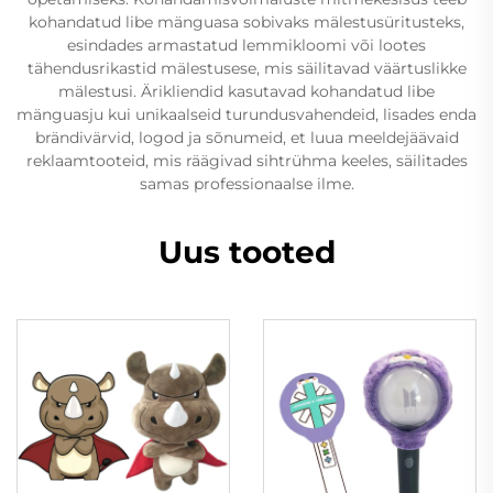
kohandatud libe mänguasa sobivaks mälestusüritusteks,
esindades armastatud lemmikloomi või lootes
tähendusrikastid mälestusese, mis säilitavad väärtuslikke
mälestusi. Ärikliendid kasutavad kohandatud libe
mänguasju kui unikaalseid turundusvahendeid, lisades enda
brändivärvid, logod ja sõnumeid, et luua meeldejäävaid
reklaamtooteid, mis räägivad sihtrühma keeles, säilitades
samas professionaalse ilme.
Uus tooted