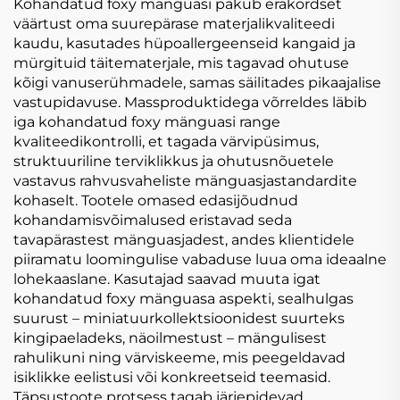
Loomad mänguasjad
Plush Mänguasjad
Kohandatud foxy mänguasi pakub erakordset
naine Täidetud
Personaliseerimine
väärtust oma suurepärase materjalikvaliteedi
Loomad Mängud
kaudu, kasutades hüpoallergeenseid kangaid ja
mürgituid täitematerjale, mis tagavad ohutuse
kõigi vanuserühmadele, samas säilitades pikaajalise
vastupidavuse. Massproduktidega võrreldes läbib
iga kohandatud foxy mänguasi range
kvaliteedikontrolli, et tagada värvipüsimus,
struktuuriline terviklikkus ja ohutusnõuetele
vastavus rahvusvaheliste mänguasjastandardite
kohaselt. Tootele omased edasijõudnud
kohandamisvõimalused eristavad seda
tavapärastest mänguasjadest, andes klientidele
piiramatu loomingulise vabaduse luua oma ideaalne
lohekaaslane. Kasutajad saavad muuta igat
kohandatud foxy mänguasa aspekti, sealhulgas
suurust – miniatuurkollektsioonidest suurteks
kingipaeladeks, näoilmestust – mängulisest
rahulikuni ning värviskeeme, mis peegeldavad
isiklikke eelistusi või konkreetseid teemasid.
Täpsustoote protsess tagab järjepidevad