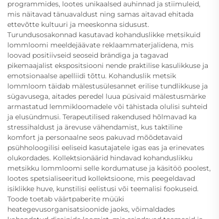
programmides, lootes unikaalsed auhinnad ja stiimuleid,
mis näitavad tänuavaldust ning samas aitavad ehitada
ettevõtte kultuuri ja meeskonna sidusust.
Turundusosakonnad kasutavad kohanduslikke metsikuid
lommloomi meeldejäävate reklaammaterjalidena, mis
loovad positiivseid seoseid brändiga ja tagavad
pikemaajalist ekspositsiooni nende praktilise kasulikkuse ja
emotsionaalse apelliidi tõttu. Kohanduslik metsik
lommloom täidab mälestusülesannet erilise tundlikkuse ja
sügavusega, aitades peredel luua püsivaid mälestusmärke
armastatud lemmikloomadele või tähistada olulisi suhteid
ja elusündmusi. Terapeutilised rakendused hõlmavad ka
stressihaldust ja ärevuse vähendamist, kus taktiline
komfort ja personaalne seos pakuvad mõõdetavaid
psühholoogilisi eeliseid kasutajatele igas eas ja erinevates
olukordades. Kollektsionäärid hindavad kohanduslikku
metsikku lommloomi selle kordumatuse ja käsitöö poolest,
lootes spetsialiseeritud kollektsioone, mis peegeldavad
isiklikke huve, kunstilisi eelistusi või teemalisi fookuseid.
Toode toetab väärtpaberite müüki
heategevusorganisatsioonide jaoks, võimaldades