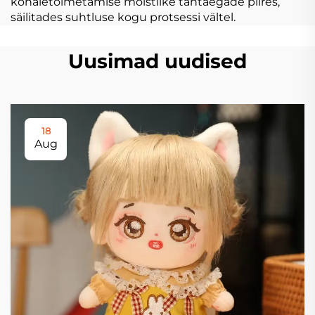
kohaletoimetamise mõistlike tähtaegade piires,
säilitades suhtluse kogu protsessi vältel.
Uusimad uudised
18
Aug