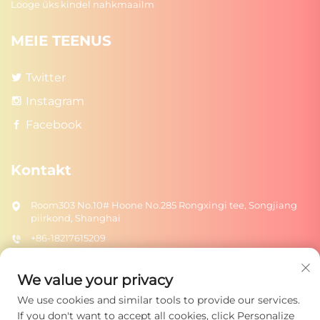
Looge üks kindel nahkmaailm
MEIE TEENUS
Twitter
Instagram
Facebook
Kontakt
Room303 No.10# Hoone No.285 Rongxingi tee, Songjiang
piirkond, Shanghai
+86-18217615209
[email protected]
We value your privacy
We use cookies and similar tools to provide our services.
Saada
If you don't want to accept all cookies, click Personalize