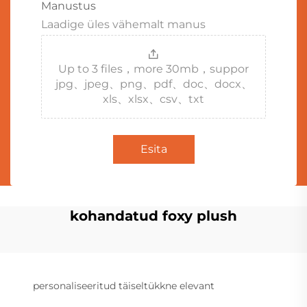
Manustus
Laadige üles vähemalt manus
Up to 3 files，more 30mb，suppor
jpg、jpeg、png、pdf、doc、docx、
xls、xlsx、csv、txt
Esita
kohandatud foxy plush
personaliseeritud täiseltükkne elevant