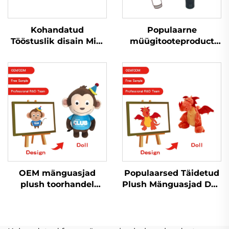
Kohandatud
Populaarne
Tööstuslik disain Mini
müügitooteproduct
Nõrga Lelunukk
Valguspaal Kpop
Puhast Lelulaukur
Plush Kaunistatud Loll
Tootmine Mänguasjad
Plushie Mängud
Täidisanimallad
Popuulärsete Tähtede
Kohandatud Puhast
Fännidele Muusika
Kontserdile Juhul
OEM mänguasjad
Populaarsed Täidetud
plush toorhandel
Plush Mänguasjad Doll
Naine plush
Peluche Tootja
Personaliseeritud
Personaliseeritud
Plush võtmekeedas
Logo Plushie Naine