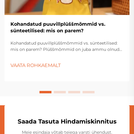
Kohandatud puuvillplüššmõmmid vs.
sünteetilised: mis on parem?
Kohandatud puuvillplüššmõmmid vs. sünteetilised:
mis on parem? Plüššmõmmid on juba ammu olnud
laste, kogujate ja kingituste ostjate lemmik. Nende
pehmad tekstuurid, sümpaatilised disainid ja
VAATA ROHKAEMALT
emotsionaalne meeldivus teevad neist kultuuride
vahel ajastut põlenud tooteid...
Saada Tasuta Hindamiskinnitus
Meie esindaja võtab teiega varsti ühendust.