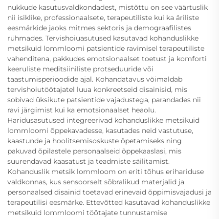
nukkude kasutusvaldkondadest, mistõttu on see väärtuslik
nii isiklike, professionaalsete, terapeutiliste kui ka äriliste
eesmärkide jaoks mitmes sektoris ja demograafilistes
rühmades. Tervishoiuasutused kasutavad kohanduslikke
metsikuid lommloomi patsientide ravimisel terapeutiliste
vahenditena, pakkudes emotsionaalset toetust ja komforti
keeruliste meditsiiniliste protseduuride või
taastumisperioodide ajal. Kohandatavus võimaldab
tervishoiutöötajatel luua konkreetseid disainisid, mis
sobivad üksikute patsientide vajadustega, parandades nii
ravi järgimist kui ka emotsionaalset heaolu.
Haridusasutused integreerivad kohanduslikke metsikuid
lommloomi õppekavadesse, kasutades neid vastutuse,
kaastunde ja hoolitsemisoskuste õpetamiseks ning
pakuvad õpilastele personaalseid õppekaaslasi, mis
suurendavad kaasatust ja teadmiste säilitamist.
Kohanduslik metsik lommloom on eriti tõhus erihariduse
valdkonnas, kus sensoorselt sõbralikud materjalid ja
personaalsed disainid toetavad erinevaid õppimisvajadusi ja
terapeutilisi eesmärke. Ettevõtted kasutavad kohanduslikke
metsikuid lommloomi töötajate tunnustamise