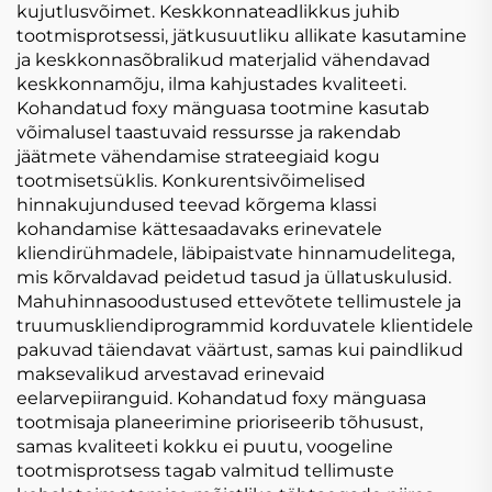
kujutlusvõimet. Keskkonnateadlikkus juhib
tootmisprotsessi, jätkusuutliku allikate kasutamine
ja keskkonnasõbralikud materjalid vähendavad
keskkonnamõju, ilma kahjustades kvaliteeti.
Kohandatud foxy mänguasa tootmine kasutab
võimalusel taastuvaid ressursse ja rakendab
jäätmete vähendamise strateegiaid kogu
tootmisetsüklis. Konkurentsivõimelised
hinnakujundused teevad kõrgema klassi
kohandamise kättesaadavaks erinevatele
kliendirühmadele, läbipaistvate hinnamudelitega,
mis kõrvaldavad peidetud tasud ja üllatuskulusid.
Mahuhinnasoodustused ettevõtete tellimustele ja
truumuskliendiprogrammid korduvatele klientidele
pakuvad täiendavat väärtust, samas kui paindlikud
maksevalikud arvestavad erinevaid
eelarvepiiranguid. Kohandatud foxy mänguasa
tootmisaja planeerimine prioriseerib tõhusust,
samas kvaliteeti kokku ei puutu, voogeline
tootmisprotsess tagab valmitud tellimuste