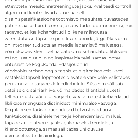
ettevõtete meeskonnatreeningute jaoks. Kvaliteedikontrolli
algoritmid kontrollivad automaatselt
disainispetsifikatsioone tootmisvõime suhtes, tuvastades
potentsiaalsed probleemid ja soovitades optimeerimisi, mis
tagavad, et iga kohandatud liblikane mänguasa
valmistatakse täpsete spetsifikatsioonide järgi. Platvorm
on integreeritud sotsiaalmeedia jagamisvõimalustega,
võimaldades klientidel näidata oma kohandatud liblikase
mänguasa disaini ning inspireerida teisi, samas lootes
entusiastide kogukonda. Edasijõudnud
värvisobitustehnoloogia tagab, et digitaalsed esitlused
vastaksid täpselt lõpptootes olevatele värvidele, välistades
pettumuse ja tagades kliendirahulolu. Süsteem säilitab
detailseid disainiarhiive, võimaldades klientidel uuesti
tellida, muuta või luua varjante varasematest kohandatud
liblikase mänguasa disainidest minimaalse vaevaga.
Regulaarsed tarkvarauuendused tutvustavad uusi
funktsioone, disainielemente ja kohandamisvõimalusi,
tagades, et platvorm jääks ajakohaseks trendide ja
kliendiootustega, samas säilitades ühilduvuse
olemasolevate disainidega.