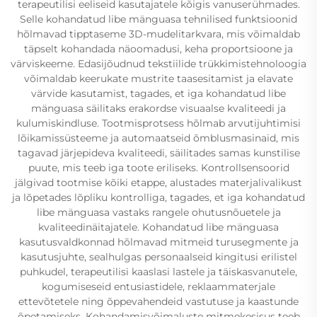
terapeutilisi eeliseid kasutajatele kõigis vanuserühmades.
Selle kohandatud libe mänguasa tehnilised funktsioonid
hõlmavad tipptaseme 3D-mudelitarkvara, mis võimaldab
täpselt kohandada näoomadusi, keha proportsioone ja
värviskeeme. Edasijõudnud tekstiilide trükkimistehnoloogia
võimaldab keerukate mustrite taasesitamist ja elavate
värvide kasutamist, tagades, et iga kohandatud libe
mänguasa säilitaks erakordse visuaalse kvaliteedi ja
kulumiskindluse. Tootmisprotsess hõlmab arvutijuhtimisi
lõikamissüsteeme ja automaatseid õmblusmasinaid, mis
tagavad järjepideva kvaliteedi, säilitades samas kunstilise
puute, mis teeb iga toote eriliseks. Kontrollsensoorid
jälgivad tootmise kõiki etappe, alustades materjalivalikust
ja lõpetades lõpliku kontrolliga, tagades, et iga kohandatud
libe mänguasa vastaks rangele ohutusnõuetele ja
kvaliteedinäitajatele. Kohandatud libe mänguasa
kasutusvaldkonnad hõlmavad mitmeid turusegmente ja
kasutusjuhte, sealhulgas personaalseid kingitusi erilistel
puhkudel, terapeutilisi kaaslasi lastele ja täiskasvanutele,
kogumiseseid entusiastidele, reklaammaterjale
ettevõtetele ning õppevahendeid vastutuse ja kaastunde
õpetamiseks. Kohandamisvõimaluste mitmekesisus teeb