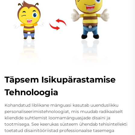
Täpsem Isikupärastamise
Tehnoloogia
Kohandatud liblikane mänguasi kasutab uuenduslikku
personaliseerimistehnoloogiat, mis muudab radikaalselt
kliendide suhtlemist loomamänguasjade disaini ja
tootmisega. See keerukas süsteem ühendab tehisintellekti
toetatud disainitööriistad professionaalse tasemega