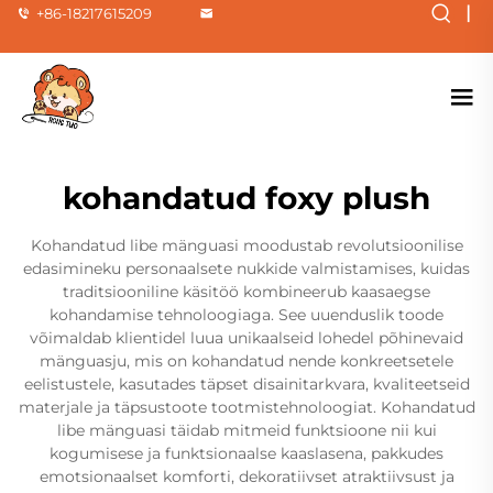
|
+86-18217615209
kohandatud foxy plush
Kohandatud libe mänguasi moodustab revolutsioonilise
edasimineku personaalsete nukkide valmistamises, kuidas
traditsiooniline käsitöö kombineerub kaasaegse
kohandamise tehnoloogiaga. See uuenduslik toode
võimaldab klientidel luua unikaalseid lohedel põhinevaid
mänguasju, mis on kohandatud nende konkreetsetele
eelistustele, kasutades täpset disainitarkvara, kvaliteetseid
materjale ja täpsustoote tootmistehnoloogiat. Kohandatud
libe mänguasi täidab mitmeid funktsioone nii kui
kogumisese ja funktsionaalse kaaslasena, pakkudes
emotsionaalset komforti, dekoratiivset atraktiivsust ja