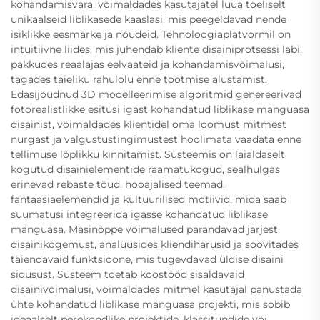
kohandamisvara, võimaldades kasutajatel luua tõeliselt
unikaalseid liblikasede kaaslasi, mis peegeldavad nende
isiklikke eesmärke ja nõudeid. Tehnoloogiaplatvormil on
intuitiivne liides, mis juhendab kliente disainiprotsessi läbi,
pakkudes reaalajas eelvaateid ja kohandamisvõimalusi,
tagades täieliku rahulolu enne tootmise alustamist.
Edasijõudnud 3D modelleerimise algoritmid genereerivad
fotorealistlikke esitusi igast kohandatud liblikase mänguasa
disainist, võimaldades klientidel oma loomust mitmest
nurgast ja valgustustingimustest hoolimata vaadata enne
tellimuse lõplikku kinnitamist. Süsteemis on laialdaselt
kogutud disainielementide raamatukogud, sealhulgas
erinevad rebaste tõud, hooajalised teemad,
fantaasiaelemendid ja kultuurilised motiivid, mida saab
suumatusi integreerida igasse kohandatud liblikase
mänguasa. Masinõppe võimalused parandavad järjest
disainikogemust, analüüsides kliendiharusid ja soovitades
täiendavaid funktsioone, mis tugevdavad üldise disaini
sidusust. Süsteem toetab koostööd sisaldavaid
disainivõimalusi, võimaldades mitmel kasutajal panustada
ühte kohandatud liblikase mänguasa projekti, mis sobib
ideaalselt perekondlike projektide, klassitundide või