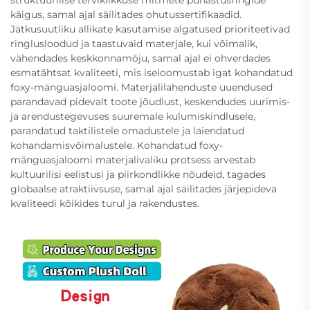
käigus, samal ajal säilitades ohutussertifikaadid.
Jätkusuutliku allikate kasutamise algatused prioriteetivad
ringlusloodud ja taastuvaid materjale, kui võimalik,
vähendades keskkonnamõju, samal ajal ei ohverdades
esmatähtsat kvaliteeti, mis iseloomustab igat kohandatud
foxy-mänguasjaloomi. Materjalilahenduste uuendused
parandavad pidevalt toote jõudlust, keskendudes uurimis-
ja arendustegevuses suuremale kulumiskindlusele,
parandatud taktilistele omadustele ja laiendatud
kohandamisvõimalustele. Kohandatud foxy-
mänguasjaloomi materjalivaliku protsess arvestab
kultuurilisi eelistusi ja piirkondlikke nõudeid, tagades
globaalse atraktiivsuse, samal ajal säilitades järjepideva
kvaliteedi kõikides turul ja rakendustes.