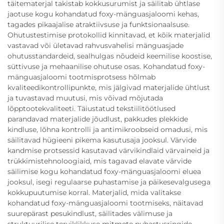
täitematerjal takistab kokkusurumist ja säilitab ühtlase
jaotuse kogu kohandatud foxy-mänguasjaloomi kehas,
tagades pikaajalise atraktiivsuse ja funktsionaalsuse.
Ohutustestimise protokollid kinnitavad, et kõik materjalid
vastavad või ületavad rahvusvahelisi mänguasjade
ohutusstandardeid, sealhulgas nõudeid keemilise koostise,
süttivuse ja mehaanilise ohutuse osas. Kohandatud foxy-
mänguasjaloomi tootmisprotsess hõlmab
kvaliteedikontrollipunkte, mis jälgivad materjalide ühtlust
ja tuvastavad muutusi, mis võivad mõjutada
lõpptootekvaliteeti. Täiustatud tekstiilitöötlused
parandavad materjalide jõudlust, pakkudes plekkide
kindluse, lõhna kontrolli ja antimikroobseid omadusi, mis
säilitavad hügieeni pikema kasutusaja jooksul. Värvide
kandmise protsessid kasutavad värvikindlaid värvaineid ja
trükkimistehnoloogiaid, mis tagavad elavate värvide
säilimise kogu kohandatud foxy-mänguasjaloomi eluea
jooksul, isegi regulaarse puhastamise ja päikesevalgusega
kokkupuutumise korral. Materjalid, mida valitakse
kohandatud foxy-mänguasjaloomi tootmiseks, näitavad
suurepärast pesukindlust, säilitades välimuse ja
struktuurilise terviklikkuse mitmete puhastusringide