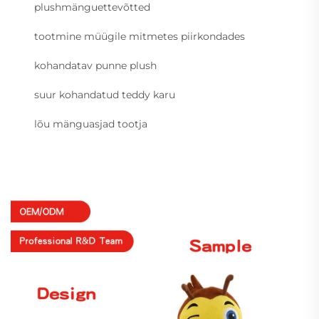
plushmänguettevõtted
tootmine müügile mitmetes piirkondades
kohandatav punne plush
suur kohandatud teddy karu
lõu mänguasjad tootja