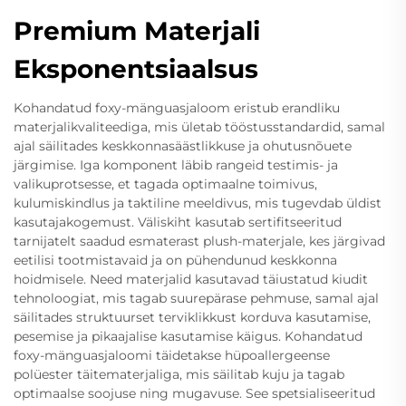
Premium Materjali
Eksponentsiaalsus
Kohandatud foxy-mänguasjaloom eristub erandliku
materjalikvaliteediga, mis ületab tööstusstandardid, samal
ajal säilitades keskkonnasäästlikkuse ja ohutusnõuete
järgimise. Iga komponent läbib rangeid testimis- ja
valikuprotsesse, et tagada optimaalne toimivus,
kulumiskindlus ja taktiline meeldivus, mis tugevdab üldist
kasutajakogemust. Väliskiht kasutab sertifitseeritud
tarnijatelt saadud esmaterast plush-materjale, kes järgivad
eetilisi tootmistavaid ja on pühendunud keskkonna
hoidmisele. Need materjalid kasutavad täiustatud kiudit
tehnoloogiat, mis tagab suurepärase pehmuse, samal ajal
säilitades struktuurset terviklikkust korduva kasutamise,
pesemise ja pikaajalise kasutamise käigus. Kohandatud
foxy-mänguasjaloomi täidetakse hüpoallergeense
polüester täitematerjaliga, mis säilitab kuju ja tagab
optimaalse soojuse ning mugavuse. See spetsialiseeritud