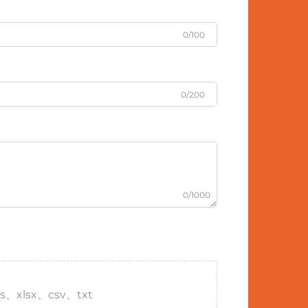
0/100
0/200
0/1000
s、xlsx、csv、txt