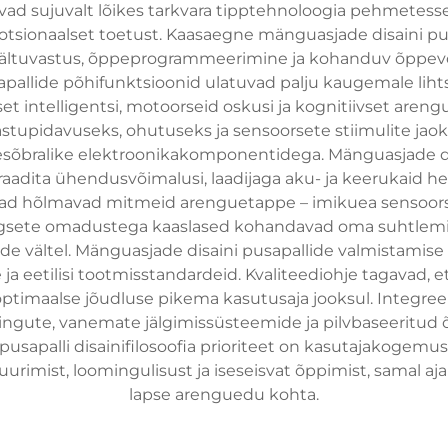
ivad sujuvalt lõikes tarkvara tipptehnoloogia pehmete
otsionaalset toetust. Kaasaegne mänguasjade disaini pu
häältuvastus, õppeprogrammeerimine ja kohanduv õppevõ
pallide põhifunktsioonid ulatuvad palju kaugemale liht
 intelligentsi, motoorseid oskusi ja kognitiivset areng
vastupidavuseks, ohutuseks ja sensoorsete stiimulite jao
sõbralike elektroonikakomponentidega. Mänguasjade dis
aadita ühendusvõimalusi, laadijaga aku- ja keerukaid he
lad hõlmavad mitmeid arenguetappe – imikuea sensoorset
lgsete omadustega kaaslased kohandavad oma suhtlemist
 vältel. Mänguasjade disaini pusapallide valmistamise 
a eetilisi tootmisstandardeid. Kvaliteediohje tagavad, e
 optimaalse jõudluse pikema kasutusaja jooksul. Integ
ngute, vanemate jälgimissüsteemide ja pilvbaseeritud õ
apalli disainifilosoofia prioriteet on kasutajakogemus, 
urimist, loomingulisust ja iseseisvat õppimist, samal a
lapse arenguedu kohta.