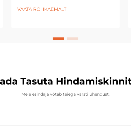
Plüššmõmmid on juba ammu olnud
VAATA ROHKAEMALT
laste, kogujate ja kingituste ostjate
lemmik. Nende pehmad tekstuurid,
sümpaatilised disainid ja
emotsionaalne meeldivus teevad
neist kultuuride vahel ajastut
põlenud tooteid...
ada Tasuta Hindamiskinni
Meie esindaja võtab teiega varsti ühendust.