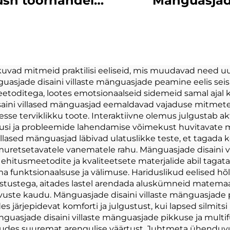
ush toorhandel
Mänguasja
Naine plush
Personaliseeri
rsonaliseeritud
Täidetud Loo
sh võtmekeedas
Pera Väike Sti
mad mänguasjad
Väike Plush
uvad mitmeid praktilisi eeliseid, mis muudavad need uu
guasjade disaini villaste mänguasjade peamine eelis s
aine Täidetud
Mänguasja
toditega, lootes emotsionaalseid sidemeid samal ajal ku
omad Mängud
ini villased mänguasjad eemaldavad vajaduse mitmete e
se terviklikku toote. Interaktiivne olemus julgustab ak
skusi ja probleemide lahendamise võimekust huvitavate 
villased mänguasjad läbivad ulatuslikke teste, et tagada
 muretsetavatele vanematele rahu. Mänguasjade disaini 
d ehitusmeetodite ja kvaliteetsete materjalide abil taga
oma funktsionaalsuse ja välimuse. Hariduslikud eelised
stustega, aitades lastel arendada aluskümneid matemaa
gevuste kaudu. Mänguasjade disaini villaste mänguasjad
s järjepidevat komforti ja julgustust, kui lapsed silmit
nguasjade disaini villaste mänguasjade pikkuse ja multi
akkudes suuremat arengulise väärtust. Juhtmeta ühend