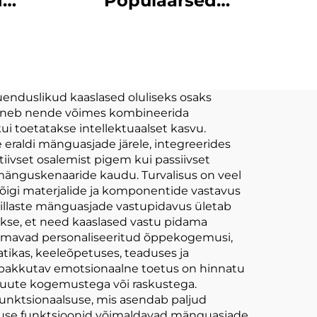
d
Populaarsed
tud
Müügiosad
mad
Personaliseeritud
tch
Naine Plushid OEM
ODM
enduslikud kaaslased oluliseks osaks
eisneb nende võimes kombineerida
d
Personaliseeritud
i toetatakse intellektuaalset kasvu.
Kpop Plush Doll
raldi mänguasjade järele, integreerides
tiivset osalemist pigem kui passiivset
Mänguasjad 10cm
mänguskenaaride kaudu. Turvalisus on veel
 kõigi materjalide ja komponentide vastavus
villaste mänguasjade vastupidavus ületab
takse, et need kaaslased vastu pidama
 hõlmavad personaliseeritud õppekogemusi,
tikas, keeleõpetuses, teaduses ja
e pakkutav emotsionaalne toetus on hinnatu
si uute kogemustega või raskustega.
funktsionaalsuse, mis asendab paljud
uvuse funktsioonid võimaldavad mänguasjade