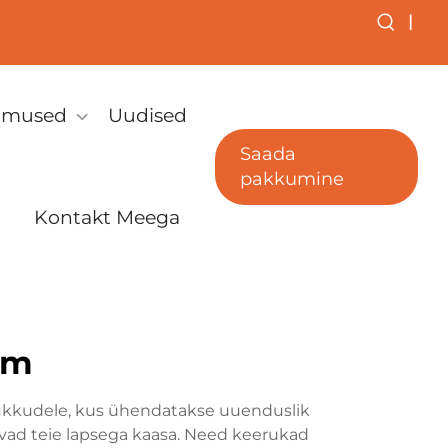
|
simused
Uudised
Saada
pakkumine
Kontakt Meega
om
sikukkudele, kus ühendatakse uuenduslik
avad teie lapsega kaasa. Need keerukad