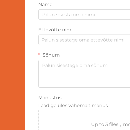
Name
Ettevõtte nimi
Sõnum
Manustus
Laadige üles vähemalt manus
Up to 3 files