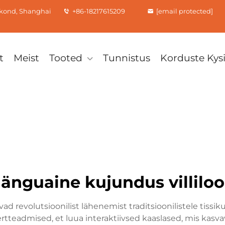
rkond, Shanghai
+86-18217615209
[email protected]
t
Meist
Tooted
Tunnistus
Korduste Ky
änguaine kujundus villilo
vad revolutsioonilist lähenemist traditsioonilistele tis
rtteadmised, et luua interaktiivsed kaaslased, mis kasv