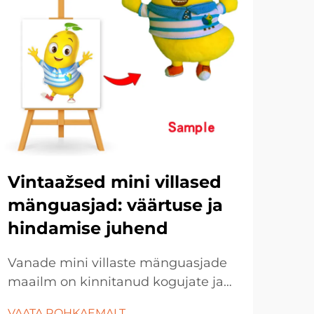
Vintaažsed mini villased
Pa
mänguasjad: väärtuse ja
va
hindamise juhend
mi
Vanade mini villaste mänguasjade
Min
maailm on kinnitanud kogujate ja
on v
entusiastide huvi juba mitu
pai
VAATA ROHKAEMALT
VAA