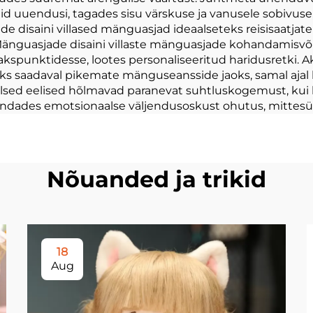
eid uuendusi, tagades sisu värskuse ja vanusele sobivuse
disaini villased mänguasjad ideaalseteks reisisaatjate
. Mänguasjade disaini villaste mänguasjade kohandamis
spunktidesse, lootes personaliseeritud haridusretki. 
ks saadaval pikemate mänguseansside jaoks, samal ajal
aalsed eelised hõlmavad paranevat suhtluskogemust, ku
 arendades emotsionaalse väljendusoskust ohutus, mitte
Nõuanded ja trikid
18
Aug