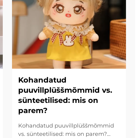
Kohandatud
puuvillplüššmõmmid vs.
sünteetilised: mis on
parem?
Kohandatud puuvillplüššmõmmid
vs. sünteetilised: mis on parem?