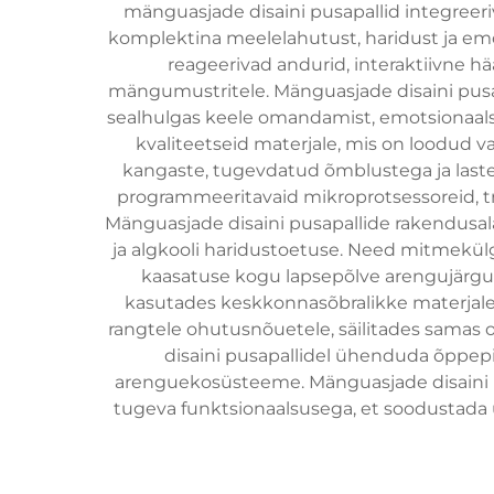
mänguasjade disaini pusapallid integreer
komplektina meelelahutust, haridust ja em
reageerivad andurid, interaktiivne 
mängumustritele. Mänguasjade disaini pusa
sealhulgas keele omandamist, emotsionaalset
kvaliteetseid materjale, mis on loodud 
kangaste, tugevdatud õmblustega ja laste
programmeeritavaid mikroprotsessoreid, tr
Mänguasjade disaini pusapallide rakendusa
ja algkooli haridustoetuse. Need mitmekü
kaasatuse kogu lapsepõlve arengujärgude
kasutades keskkonnasõbralikke materjale j
rangtele ohutusnõuetele, säilitades samas
disaini pusapallidel ühenduda õppepi
arenguekosüsteeme. Mänguasjade disaini pus
tugeva funktsionaalsusega, et soodustada u