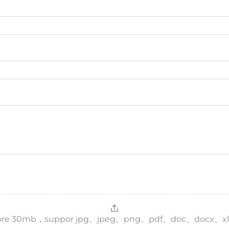
，more 30mb，suppor jpg、jpeg、png、pdf、doc、docx、xl