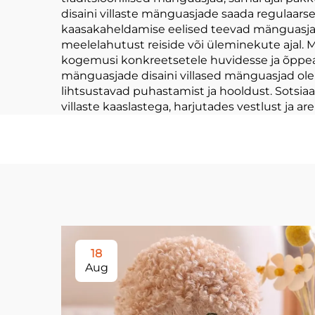
disaini villaste mänguasjade saada regulaars
kaasakaheldamise eelised teevad mänguasjade 
meelelahutust reiside või üleminekute ajal
kogemusi konkreetsetele huvidesse ja õppeak
mänguasjade disaini villased mänguasjad ole
lihtsustavad puhastamist ja hooldust. Sotsi
villaste kaaslastega, harjutades vestlust ja
18
Aug