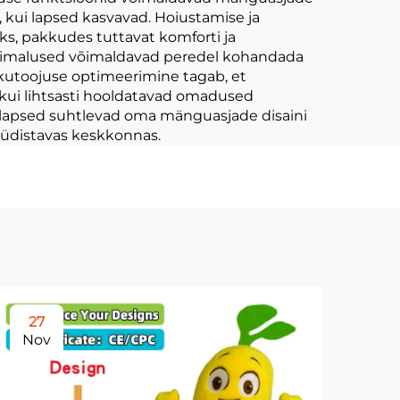
, kui lapsed kasvavad. Hoiustamise ja
ks, pakkudes tuttavat komforti ja
võimalused võimaldavad peredel kohandada
Akutoojuse optimeerimine tagab, et
 kui lihtsasti hooldatavad omadused
i lapsed suhtlevad oma mänguasjade disaini
süüdistavas keskkonnas.
27
2
Nov
No