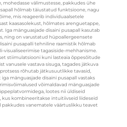
sse, mohedasse välimustesse, pakkudes ühe
sapall hõlmab täiustatud funktsioone, nagu
ime, mis reageerib individuaalsetele
sast kaasasolekust, hõlmates arenguetappe,
ut. Iga mänguasjade disaini pusapall kasutab
ks, ning on varustatud hüpoallergeensete
aini pusapalli tehniline raamistik hõlmab
li-visualiseerimise tagasiside-mehhanisme.
 stiimulatsiooni kuni lasteaia õppesõitude
 vanusele vastava sisuga, tagades jätkuva
protsess rõhutab jätkusuutlikke tavasid,
t iga mänguasjade disaini pusapall vastaks
reerimisvõimalused võimaldavad mänguasjade
ppeplatvormidega, lootes nii üldiseid
kus kombineeritakse intuitiivseid liideseid
jal pakkudes vanematele väärtuslikku teavet