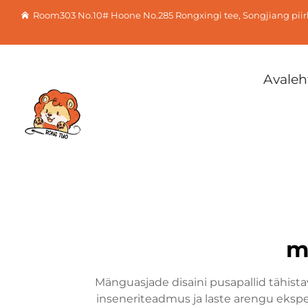
Room303 No.10# Hoone No.285 Rongxingi tee, Songjiang pii
Avaleh
m
Mänguasjade disaini pusapallid tähista
inseneriteadmus ja laste arengu ekspe