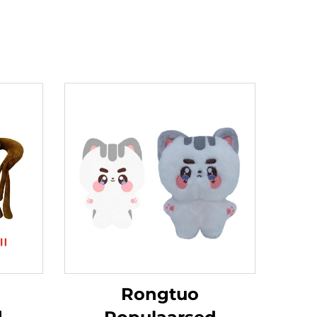
h
Rongtuo