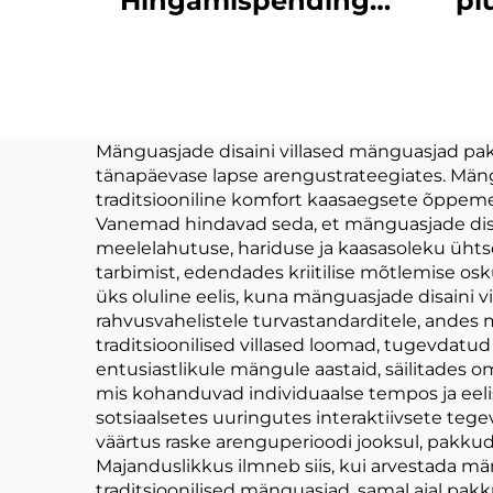
Hingamispending
pl
Spordi
Personaliseeritud
Pe
Plush Pühapäevane
Plu
Loll
Loo
Mänguasjade disaini villased mänguasjad pak
tänapäevase lapse arengustrateegiates. Män
n
traditsiooniline komfort kaasaegsete õppemee
Lo
Vanemad hindavad seda, et mänguasjade disa
meelelahutuse, hariduse ja kaasasoleku ühtses
tarbimist, edendades kriitilise mõtlemise o
üks oluline eelis, kuna mänguasjade disaini 
rahvusvahelistele turvastandarditele, andes
traditsioonilised villased loomad, tugevdatu
entusiastlikule mängule aastaid, säilitades 
mis kohanduvad individuaalse tempos ja eeli
sotsiaalsetes uuringutes interaktiivsete te
väärtus raske arenguperioodi jooksul, pakkude
Majanduslikkus ilmneb siis, kui arvestada mä
traditsioonilised mänguasjad, samal ajal p