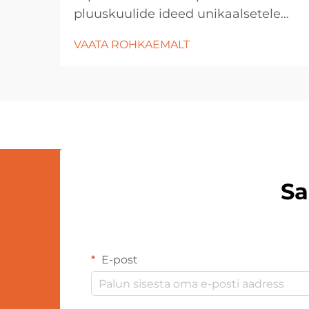
pluuskuulide ideed unikaalsetele
kingitustele Tänapäeval, mil on
VAATA ROHKAEMALT
enamus inimesi huvitatud paljude
toodete tootmisest, on raske leida
kingitust, mis oleks neile väga
meeldinud. Siin on see koht...
Sa
E-post