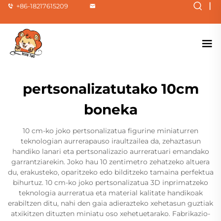
|
+86-18217615209
pertsonalizatutako 10cm
boneka
10 cm-ko joko pertsonalizatua figurine miniaturren
teknologian aurrerapauso iraultzailea da, zehaztasun
handiko lanari eta pertsonalizazio aurreratuari emandako
garrantziarekin. Joko hau 10 zentimetro zehatzeko altuera
du, erakusteko, oparitzeko edo bilditzeko tamaina perfektua
bihurtuz. 10 cm-ko joko pertsonalizatua 3D inprimatzeko
teknologia aurreratua eta material kalitate handikoak
erabiltzen ditu, nahi den gaia adierazteko xehetasun guztiak
atxikitzen dituzten miniatu oso xehetuetarako. Fabrikazio-