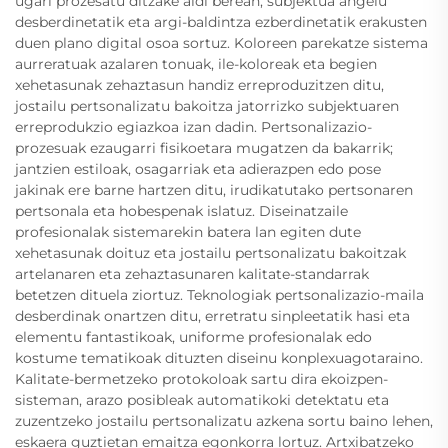
ugari prozesatu ditzake aldi berean, subjektua angelu
desberdinetatik eta argi-baldintza ezberdinetatik erakusten
duen plano digital osoa sortuz. Koloreen parekatze sistema
aurreratuak azalaren tonuak, ile-koloreak eta begien
xehetasunak zehaztasun handiz erreproduzitzen ditu,
jostailu pertsonalizatu bakoitza jatorrizko subjektuaren
erreprodukzio egiazkoa izan dadin. Pertsonalizazio-
prozesuak ezaugarri fisikoetara mugatzen da bakarrik;
jantzien estiloak, osagarriak eta adierazpen edo pose
jakinak ere barne hartzen ditu, irudikatutako pertsonaren
pertsonala eta hobespenak islatuz. Diseinatzaile
profesionalak sistemarekin batera lan egiten dute
xehetasunak doituz eta jostailu pertsonalizatu bakoitzak
artelanaren eta zehaztasunaren kalitate-standarrak
betetzen dituela ziortuz. Teknologiak pertsonalizazio-maila
desberdinak onartzen ditu, erretratu sinpleetatik hasi eta
elementu fantastikoak, uniforme profesionalak edo
kostume tematikoak dituzten diseinu konplexuagotaraino.
Kalitate-bermetzeko protokoloak sartu dira ekoizpen-
sisteman, arazo posibleak automatikoki detektatu eta
zuzentzeko jostailu pertsonalizatu azkena sortu baino lehen,
eskaera guztietan emaitza egonkorra lortuz. Artxibatzeko