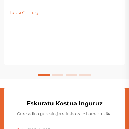
erabiltzen adimen artifizialeko diseinuak peluxe
jostailuen masa-ekoizpenerako. Hala ere, diseinu
Ikusi Gehiago
hauek lagin fisiko bihurtu direnean, askotan tarte bat
dago p...
Eskuratu Kostua Inguruz
Gure adina gurekin jarraituko zaie hamarrekika.