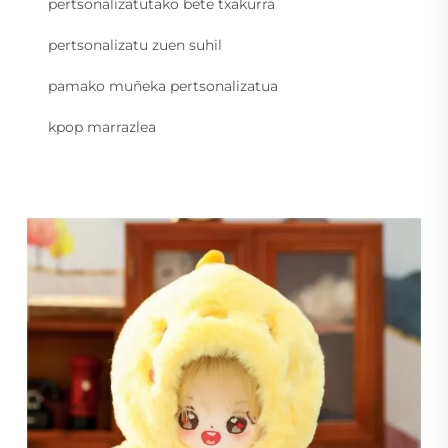
pertsonalizatutako bete txakurra
pertsonalizatu zuen suhil
pamako muñeka pertsonalizatua
kpop marrazlea