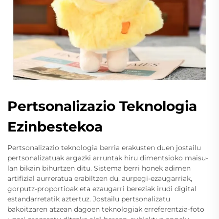
Pertsonalizazio Teknologia
Ezinbestekoa
Pertsonalizazio teknologia berria erakusten duen jostailu
pertsonalizatuak argazki arruntak hiru dimentsioko maisu-
lan bikain bihurtzen ditu. Sistema berri honek adimen
artifizial aurreratua erabiltzen du, aurpegi-ezaugarriak,
gorputz-proportioak eta ezaugarri bereziak irudi digital
estandarretatik aztertuz. Jostailu pertsonalizatu
bakoitzaren atzean dagoen teknologiak erreferentzia-foto