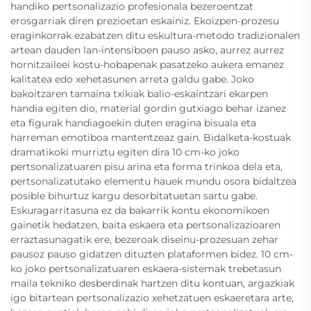
handiko pertsonalizazio profesionala bezeroentzat
erosgarriak diren prezioetan eskainiz. Ekoizpen-prozesu
eraginkorrak ezabatzen ditu eskultura-metodo tradizionalen
artean dauden lan-intensiboen pauso asko, aurrez aurrez
hornitzaileei kostu-hobapenak pasatzeko aukera emanez
kalitatea edo xehetasunen arreta galdu gabe. Joko
bakoitzaren tamaina txikiak balio-eskaintzari ekarpen
handia egiten dio, material gordin gutxiago behar izanez
eta figurak handiagoekin duten eragina bisuala eta
harreman emotiboa mantentzeaz gain. Bidalketa-kostuak
dramatikoki murriztu egiten dira 10 cm-ko joko
pertsonalizatuaren pisu arina eta forma trinkoa dela eta,
pertsonalizatutako elementu hauek mundu osora bidaltzea
posible bihurtuz kargu desorbitatuetan sartu gabe.
Eskuragarritasuna ez da bakarrik kontu ekonomikoen
gainetik hedatzen, baita eskaera eta pertsonalizazioaren
erraztasunagatik ere, bezeroak diseinu-prozesuan zehar
pausoz pauso gidatzen dituzten plataformen bidez. 10 cm-
ko joko pertsonalizatuaren eskaera-sistemak trebetasun
maila tekniko desberdinak hartzen ditu kontuan, argazkiak
igo bitartean pertsonalizazio xehetzatuen eskaeretara arte,