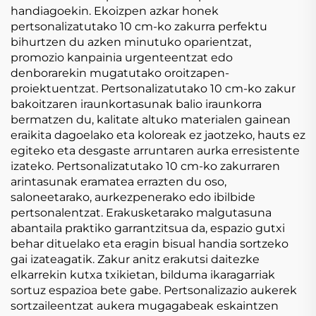
handiagoekin. Ekoizpen azkar honek
pertsonalizatutako 10 cm-ko zakurra perfektu
bihurtzen du azken minutuko oparientzat,
promozio kanpainia urgenteentzat edo
denborarekin mugatutako oroitzapen-
proiektuentzat. Pertsonalizatutako 10 cm-ko zakur
bakoitzaren iraunkortasunak balio iraunkorra
bermatzen du, kalitate altuko materialen gainean
eraikita dagoelako eta koloreak ez jaotzeko, hauts ez
egiteko eta desgaste arruntaren aurka erresistente
izateko. Pertsonalizatutako 10 cm-ko zakurraren
arintasunak eramatea errazten du oso,
saloneetarako, aurkezpenerako edo ibilbide
pertsonalentzat. Erakusketarako malgutasuna
abantaila praktiko garrantzitsua da, espazio gutxi
behar dituelako eta eragin bisual handia sortzeko
gai izateagatik. Zakur anitz erakutsi daitezke
elkarrekin kutxa txikietan, bilduma ikaragarriak
sortuz espazioa bete gabe. Pertsonalizazio aukerek
sortzaileentzat aukera mugagabeak eskaintzen