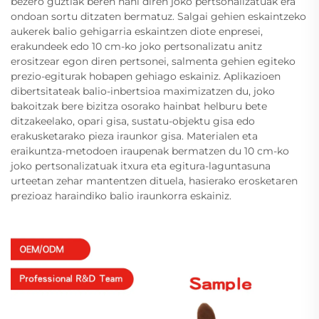
bezero guztiak beren nahi diren joko pertsonalizatuak era
ondoan sortu ditzaten bermatuz. Salgai gehien eskaintzeko
aukerek balio gehigarria eskaintzen diote enpresei,
erakundeek edo 10 cm-ko joko pertsonalizatu anitz
erositzear egon diren pertsonei, salmenta gehien egiteko
prezio-egiturak hobapen gehiago eskainiz. Aplikazioen
dibertsitateak balio-inbertsioa maximizatzen du, joko
bakoitzak bere bizitza osorako hainbat helburu bete
ditzakeelako, opari gisa, sustatu-objektu gisa edo
erakusketarako pieza iraunkor gisa. Materialen eta
eraikuntza-metodoen iraupenak bermatzen du 10 cm-ko
joko pertsonalizatuak itxura eta egitura-laguntasuna
urteetan zehar mantentzen dituela, hasierako erosketaren
prezioaz haraindiko balio iraunkorra eskainiz.