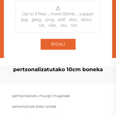
Up to 3 files，more 30mb，suppor
jpg、jpeg、png、pdf、doc、docx、
xls、xlsx、csv、txt
BIDALI
pertsonalizatutako 10cm boneka
pertsonalizatu murgil mugileak
personalizatutako soilak