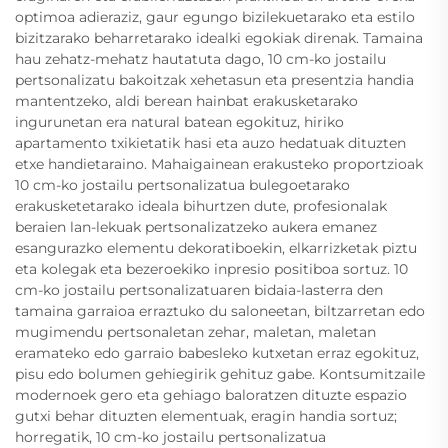
optimoa adieraziz, gaur egungo bizilekuetarako eta estilo
bizitzarako beharretarako idealki egokiak direnak. Tamaina
hau zehatz-mehatz hautatuta dago, 10 cm-ko jostailu
pertsonalizatu bakoitzak xehetasun eta presentzia handia
mantentzeko, aldi berean hainbat erakusketarako
ingurunetan era natural batean egokituz, hiriko
apartamento txikietatik hasi eta auzo hedatuak dituzten
etxe handietaraino. Mahaigainean erakusteko proportzioak
10 cm-ko jostailu pertsonalizatua bulegoetarako
erakusketetarako ideala bihurtzen dute, profesionalak
beraien lan-lekuak pertsonalizatzeko aukera emanez
esangurazko elementu dekoratiboekin, elkarrizketak piztu
eta kolegak eta bezeroekiko inpresio positiboa sortuz. 10
cm-ko jostailu pertsonalizatuaren bidaia-lasterra den
tamaina garraioa erraztuko du saloneetan, biltzarretan edo
mugimendu pertsonaletan zehar, maletan, maletan
eramateko edo garraio babesleko kutxetan erraz egokituz,
pisu edo bolumen gehiegirik gehituz gabe. Kontsumitzaile
modernoek gero eta gehiago baloratzen dituzte espazio
gutxi behar dituzten elementuak, eragin handia sortuz;
horregatik, 10 cm-ko jostailu pertsonalizatua