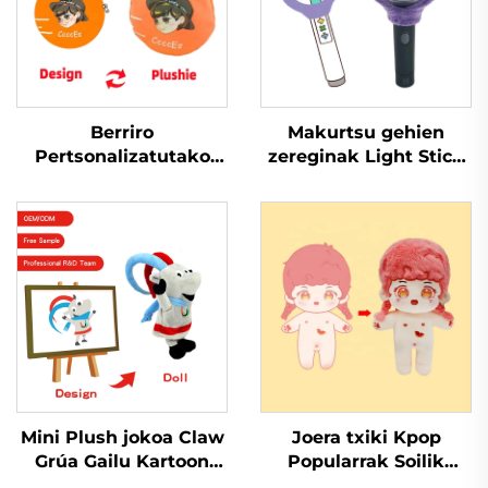
Berriro
Makurtsu gehien
Pertsonalizatutako
zereginak Light Stick
Moda Mahaigain Plush
Kpop Plush Cover Doll
Txanpoina Giltza
Plushie Jolasa Pop
Moneta Txanpoina
Estreluaren Fans
Plush
Musikako
Konzertuetarako
Mini Plush jokoa Claw
Joera txiki Kpop
Grúa Gailu Kartoon
Popularrak Soilik
Beteta Animal Toys
egina Toy Plush