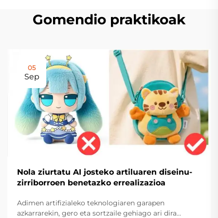
Gomendio praktikoak
05
Sep
Nola ziurtatu AI josteko artiluaren diseinu-
zirriborroen benetazko errealizazioa
Adimen artifizialeko teknologiaren garapen
azkarrarekin, gero eta sortzaile gehiago ari dira