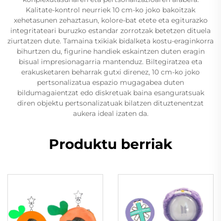
Kalitate-kontrol neurriek 10 cm-ko joko bakoitzak
xehetasunen zehaztasun, kolore-bat etete eta egiturazko
integritateari buruzko estandar zorrotzak betetzen dituela
ziurtatzen dute. Tamaina txikiak bidalketa kostu-eraginkorra
bihurtzen du, figurine handiek eskaintzen duten eragin
bisual impresionagarria mantenduz. Biltegiratzea eta
erakusketaren beharrak gutxi direnez, 10 cm-ko joko
pertsonalizatua espazio mugagabea duten
bildumagaientzat edo diskretuak baina esanguratsuak
diren objektu pertsonalizatuak bilatzen dituztenentzat
aukera ideal izaten da.
Produktu berriak