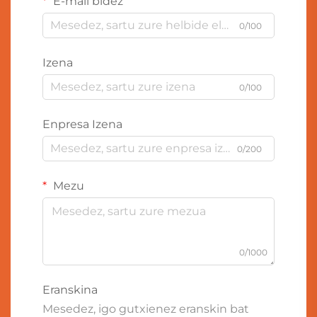
E-mail bidez
0/100
Izena
0/100
Enpresa Izena
0/200
Mezu
0/1000
Eranskina
Mesedez, igo gutxienez eranskin bat