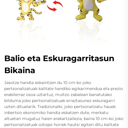
Balio eta Eskuragarritasun
Bikaina
Jasotze handia eskaintzen du 10 cm-ko joko
pertsonalizatuak kalitate handiko egikarimendua eta prezio
erabilerraz osoa uztartuz, multzo zabalean banatutako
bilduma-joko pertsonalizatuak erraztasunez eskuragarri
uzten dituelarik. Tradizionalki, joko pertsonalizatu hauek
inbertsio ekonomiko handia eskatzen dute, merkatu
altuetan mugatuz haien erakartzailezia, baina 10 cm-ko joko
pertsonalizatuak oztopo horiek hautsi egiten ditu kalitate