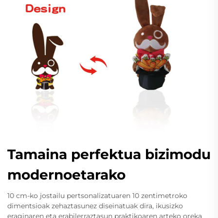
Tamaina perfektua bizimodu
modernoetarako
10 cm-ko jostailu pertsonalizatuaren 10 zentimetroko
dimentsioak zehaztasunez diseinatuak dira, ikusizko
eraginaren eta erabilerraztasun praktikoaren arteko oreka