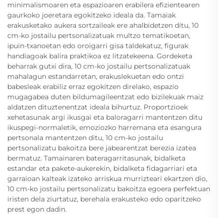
minimalismoaren eta espazioaren erabilera efizientearen
gaurkoko joeretara egokitzeko ideala da. Tamaiak
erakusketako aukera sortzaileak ere ahalbidetzen ditu, 10
cm-ko jostailu pertsonalizatuak multzo tematikoetan,
ipuin-txanoetan edo oroigarri gisa taldekatuz, figurak
handiagoak balira praktikoa ez litzatekeena. Gordeketa
beharrak gutxi dira, 10 cm-ko jostailu pertsonalizatuak
mahalagun estandarretan, erakuslekuetan edo ontzi
babesleak erabiliz erraz egokitzen direlako, espazio
mugagabea duten bildumagileentzat edo bizilekuak maiz
aldatzen dituztenentzat ideala bihurtuz. Proportzioek
xehetasunak argi ikusgai eta baloragarri mantentzen ditu
ikuspegi-normaletik, emoziozko harremana eta esangura
pertsonala mantentzen ditu, 10 cm-ko jostailu
pertsonalizatu bakoitza bere jabearentzat berezia izatea
bermatuz. Tamainaren bateragarritasunak, bidalketa
estandar eta pakete-aukerekin, bidalketa fidagarriari eta
garraioan kalteak izateko arriskua murrizteari ekartzen dio,
10 cm-ko jostailu pertsonalizatu bakoitza egoera perfektuan
iristen dela ziurtatuz, berehala erakusteko edo oparitzeko
prest egon dadin.