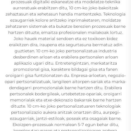
prozesuak digitalki eskaneatze eta modelatze-teknika
aurreratuak erabiltzen ditu, 10 cm-ko joko bakoitzak
zehaztasun eta xehetasun handia mantentzeko. Teknologia
ezaugarriek kolore anitzeko inprimaketaren, moldatze
zehatzaren sistemak eta bukatze berezien prozesuak barne
hartzen dituzte, emaitza profesionalen mailakoak lortuz.
Joko hauek material sendoen eta ez toxikoen bidez
eraikitzen dira, iraupena eta segurtasuna bermatuz adin
guztietan. 10 cm-ko joko pertsonalizatua industria
desberdinen arloan eta erabilera pertsonalen arloan
aplikazio ugari ditu. Entretengintzan, merkataritza
promozional gisa, karaktere bildagai gisa eta fanen
oroigarri gisa funtzionatzen du. Enpresa-arloetan, negozio-
opari pertsonalizatuak, langileen aitorpen-sariak eta marka-
dendagarri promozionalak barne hartzen ditu. Erabilera
pertsonalek bodergileak, urtebetetze-opariak, oroigarri
memorialak eta etxe-dekorazio bakarrak barne hartzen
dituzte. 10 cm-ko joko pertsonalizatuaren teknologiak
pertsonalizazio aukera anitzak onartzen ditu, aurpegi-
ezaugarriak, jantzi-estiloak, poseak eta osagaiak barne.
Ekoizpen-prozesuak normalean 5-7 egun behar ditu,
konplexutasunaren eta pertsonalizazioaren arabera.