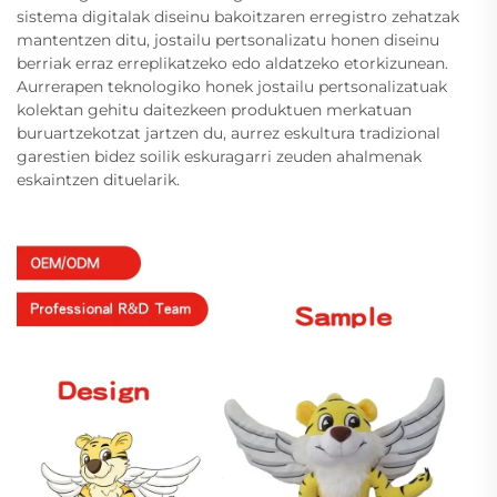
sistema digitalak diseinu bakoitzaren erregistro zehatzak
mantentzen ditu, jostailu pertsonalizatu honen diseinu
berriak erraz erreplikatzeko edo aldatzeko etorkizunean.
Aurrerapen teknologiko honek jostailu pertsonalizatuak
kolektan gehitu daitezkeen produktuen merkatuan
buruartzekotzat jartzen du, aurrez eskultura tradizional
garestien bidez soilik eskuragarri zeuden ahalmenak
eskaintzen dituelarik.