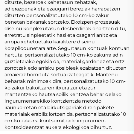
dituzte, bezeroek xehetasun zehatzak,
adierazpenak eta ezaugarri bereziak harrapatzen
dituzten pertsonalizatutako 10 cm-ko zakur
benetan bakarrak sortzeko. Ekoizpen-prozesuak
diseinu konplexutasun desberdinak onartzen ditu,
erretratu sinpleetatik hasi eta osagarri anitz eta
arropa xehetuetako karaktere diseinu
korapilodunetara arte. Segurtasun kontuak kontuan
hartuta, pertsonalizatutako 10 cm-ko zakurra adin
guztietarako egokia da, material gardenez eta ertz
zorrotzak edo arrisku posibleak ezabatzen dituzten
amaieraz hornituta sortua izateagatik. Mantenu
beharrak minimoak dira, pertsonalizatutako 10 cm-
ko zakur bakoitzaren itxura zur eta zuri
mantentzeko hautsa soilik kentzea behar delako.
Ingurumenarekiko kontzientzia metodo
iraunkorretan eta birkutsigarriak diren pakete-
materialak erabiliz lortzen da, pertsonalizatutako 10
cm-ko zakurra kontsumitzaile ingurumen-
kontsoldeentzat aukera ekologikoa bihurtuz.