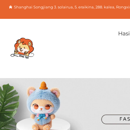
Shanghai Songjiang 3. solairua, 5. eraikina, 288. kalea, Rong
Hasi