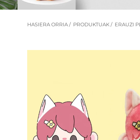
HASIERA ORRIA
/
PRODUKTUAK
/
ERAUZI P