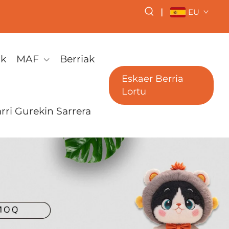
|
EU
ak
MAF
Berriak
Eskaer Berria
Lortu
arri Gurekin Sarrera