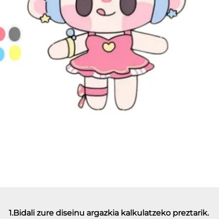
1.Bidali zure diseinu argazkia kalkulatzeko preztarik. 