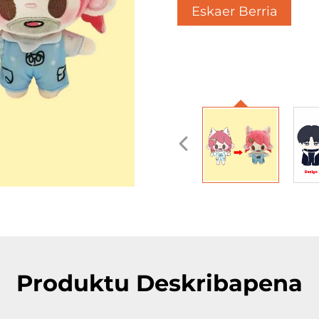
Eskaer Berria
Lortu
Produktu Deskribapena