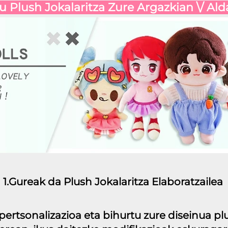
u Plush Jokalaritza Zure Argazkian 
1.Gureak da Plush Jokalaritza Elaboratzailea 
ertsonalizazioa eta bihurtu zure diseinua plu