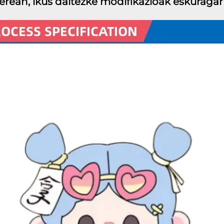
erean, ikus daitezke modifikazioak eskuragarr