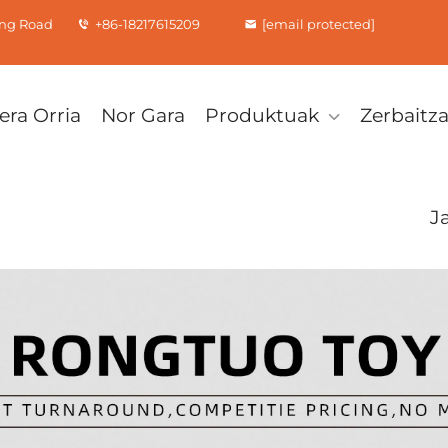
xing Road
+86-18217615209
[email protected]
era Orria
Nor Gara
Produktuak
Zerbaitz
J