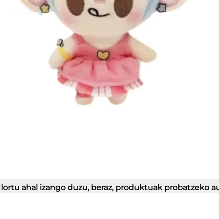
lortu ahal izango duzu, beraz, produktuak probatzeko a