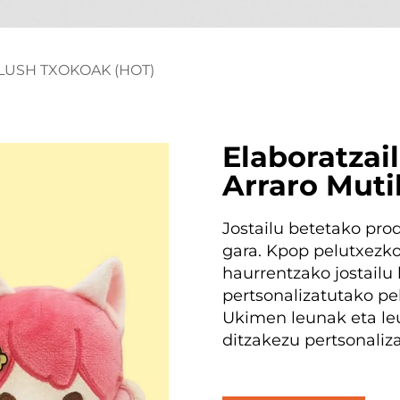
LUSH TXOKOAK (HOT)
Elaboratzai
Arraro Muti
Jostailu betetako pro
gara. Kpop pelutxezko
haurrentzako jostailu
pertsonalizatutako pe
Ukimen leunak eta leu
ditzakezu pertsonaliza