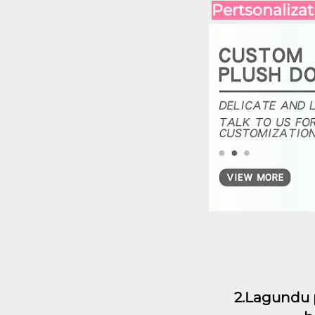
Pertsonalizat
2.Lagundu p