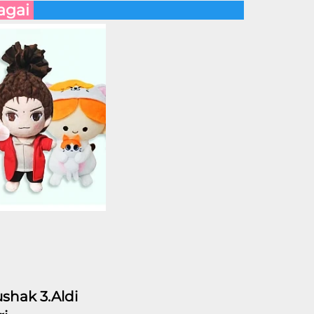
\/ Aldagai 
shak 3.Aldi 