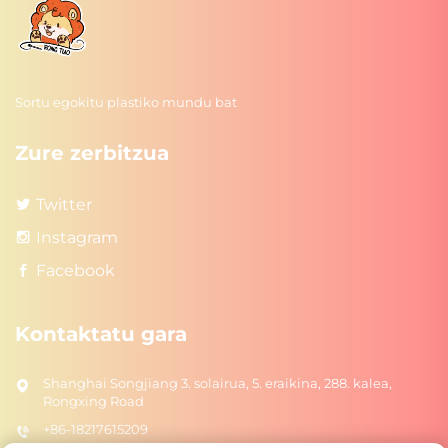
Sortu egokitu plastiko mundu bat
Zure zerbitzua
Twitter
Instagram
Facebook
Kontaktatu gara
Shanghai Songjiang 3. solairua, 5. eraikina, 288. kalea,
Rongxing Road
+86-18217615209