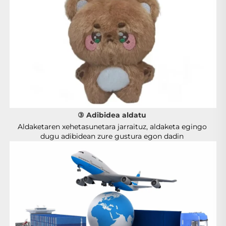
③ Adibidea aldatu 
Aldaketaren xehetasunetara jarraituz, aldaketa egingo 
dugu adibidean zure gustura egon dadin 