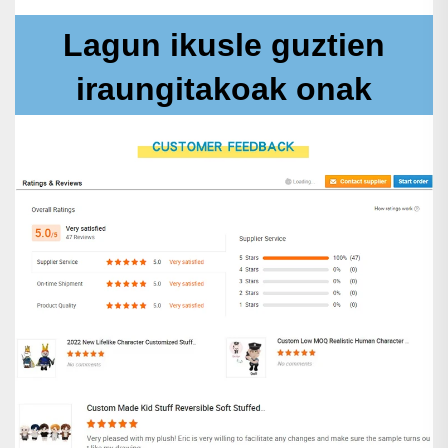
Lagun ikusle guztien
iraungitakoak onak