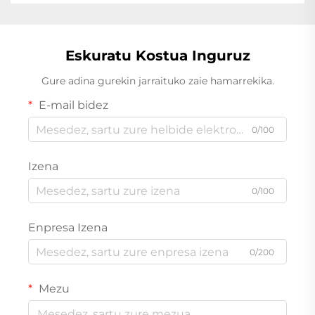
Eskuratu Kostua Inguruz
Gure adina gurekin jarraituko zaie hamarrekika.
E-mail bidez
0/100
Izena
0/100
Enpresa Izena
0/200
Mezu