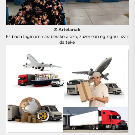
⑤ Artelanak 
Ez bada laginaren araberako arazo, zuzenean egingarri izan 
daiteke 