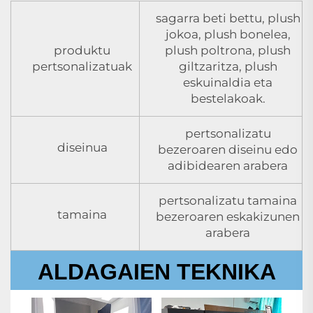
sagarra beti bettu, plush
jokoa, plush bonelea,
produktu
plush poltrona, plush
pertsonalizatuak
giltzaritza, plush
eskuinaldia eta
bestelakoak.
pertsonalizatu
diseinua
bezeroaren diseinu edo
adibidearen arabera
pertsonalizatu tamaina
tamaina
bezeroaren eskakizunen
arabera
ALDAGAIEN TEKNIKA