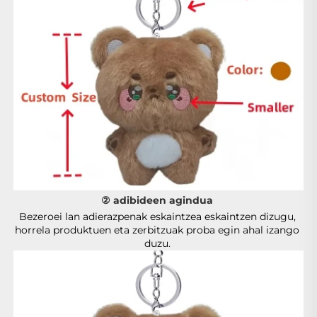
② adibideen agindua 
Bezeroei lan adierazpenak eskaintzea eskaintzen dizugu, 
horrela produktuen eta zerbitzuak proba egin ahal izango 
duzu. 