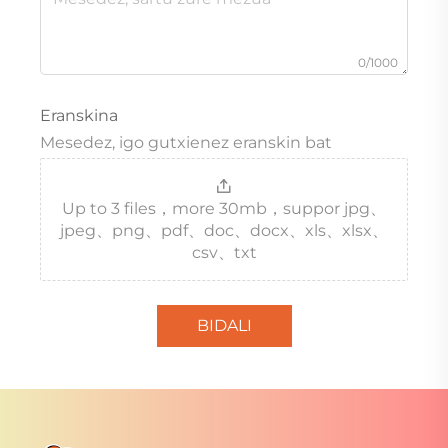
0/1000
Eranskina
Mesedez, igo gutxienez eranskin bat
Up to 3 files，more 30mb，suppor jpg、
jpeg、png、pdf、doc、docx、xls、xlsx、
csv、txt
BIDALI