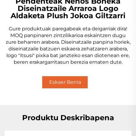
Pendenteak Nenos Boneka
Diseinatzaile Arraroa Logo
Aldaketa Plush Jokoa Giltzarri
Gure produktuak paregabeak eta deigarriak dira!
MOQ panpinaren zintzilikarioa eskaintzen dugu
zure beharren arabera. Diseinatzaile panpina horiek,
diseinatzaile batzuen eskaera zehatzaren arabera,
logo "itsusi" pixka bat janzteko esan diotenean ere,
beren erakargarritasun berezia ematen dute.
Eskaer Berria
Lortu
Produktu Deskribapena