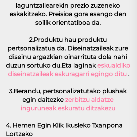
laguntzailearekin prezio zuzeneko 
eskakitzeko. Preisioa gora esango den 
soilik orientatiboa da. 
2.Produktu hau produktu 
pertsonalizatua da. Diseinatzaileak zure 
diseinu argazkian oinarrituta dola nahi 
duzun sortuko du.Eta laginak 
eskualdiko 
diseinatzaileak eskuragarri egingo ditu 
.
3.Berandu, pertsonalizatutako plushak 
egin daitezke 
zerbitzu aldatze 
inguruneak eskuratu ditzakezu 
4. Hemen Egin Klik Ikusleko Txanpona 
Lortzeko 