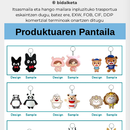
⑥ bidalketa 
Itsasmaila eta hango mailara inpluzituko trasportua 
eskaintzen dugu, batez ere, EXW, FOB, CIF, DDP 
komertzial terminoak onartzen ditugu 
Produktuaren Pantaila