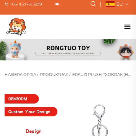
|
EU
+86-18217615209
HASIERA ORRIA
/
PRODUKTUAK
/
ERAUZI PLUSH TXOKOAK (HOT)