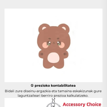
① prezioko kontabilitatea 
Bidali zure diseinu-argazkia eta tamaina eskakizunak gure 
laguntzaileari berriro prezioa kalkulatzeko. 