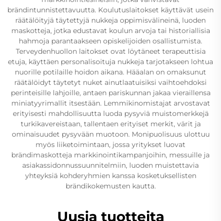
brändintunnistettavuutta. Koulutuslaitokset käyttävät usein
räätälöityjä täytettyjä nukkeja oppimisvälineinä, luoden
maskotteja, jotka edustavat koulun arvoja tai historiallisia
hahmoja parantaakseen opiskelijoiden osallistumista.
Terveydenhuollon laitokset ovat löytäneet terapeuttisia
etuja, käyttäen personalisoituja nukkeja tarjotakseen lohtua
nuorille potilaille hoidon aikana. Hääalan on omaksunut
räätälöidyt täytetyt nuket ainutlaatuisiksi vaihtoehdoksi
perinteisille lahjoille, antaen pariskunnan jakaa vieraillensa
miniatyyrimallit itsestään. Lemmikinomistajat arvostavat
erityisesti mahdollisuutta luoda pysyviä muistomerkkejä
turkikavereistaan, tallentaen erityiset merkit, värit ja
ominaisuudet pysyvään muotoon. Monipuolisuus ulottuu
myös liiketoimintaan, jossa yritykset luovat
brändimaskotteja markkinointikampanjoihin, messuille ja
asiakassidonnussuunnitelmiin, luoden muistettavia
yhteyksiä kohderyhmien kanssa kosketuksellisten
brändikokemusten kautta.
Uusia tuotteita