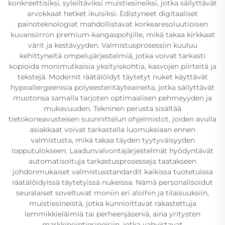
konkreettisiksi, syleiltäviksi muistiesineiksi, jotka säilyttävät
arvokkaat hetket ikuisiksi. Edistyneet digitaaliset
painoteknologiat mahdollistavat korkearesoluutioisen
kuvansiirron premium-kangaspohjille, mikä takaa kirkkaat
värit ja kestävyyden. Valmistusprosessiin kuuluu
kehittyneitä ompelujärjestelmiä, jotka voivat tarkasti
kopioida monimutkaisia yksityiskohtia, kasvojen piirteitä ja
tekstejä. Modernit räätälöidyt täytetyt nuket käyttävät
hypoallergeenisia polyeesteritäyteaineita, jotka säilyttävät
muotonsa samalla tarjoten optimaalisen pehmeyyden ja
mukavuuden. Tekninen perusta sisältää
tietokoneavusteisen suunnittelun ohjelmistot, joiden avulla
asiakkaat voivat tarkastella luomuksiaan ennen
valmistusta, mikä takaa täyden tyytyväisyyden
lopputulokseen. Laadunvalvontajärjestelmät hyödyntävät
automatisoituja tarkastusprosesseja taatakseen
johdonmukaiset valmistusstandardit kaikissa tuotetuissa
räätälöidyissä täytetyissä nukeissa. Nämä personalisoidut
seuralaiset soveltuvat moniin eri aloihin ja tilaisuuksiin,
muistiesineistä, jotka kunnioittavat rakastettuja
lemmikkieläimiä tai perheenjäseniä, aina yritysten
markkinointiesineisiin, jotka vahvistavat