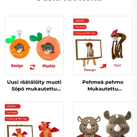
Uusi räätälöity muoti
Pehmeä pehmo
Söpö mukautettu
Mukautettu
pehmolaukku
pehmolelu, täytetty
avaimenperä
eläin apina, hauska
Kolikkokukkaro
ommel pieni pehmo
pehmo