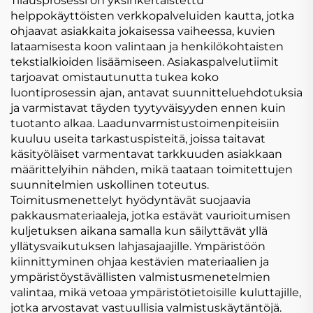
Tilausprosessi on yksinkertaistettu
helppokäyttöisten verkkopalveluiden kautta, jotka
ohjaavat asiakkaita jokaisessa vaiheessa, kuvien
lataamisesta koon valintaan ja henkilökohtaisten
tekstialkioiden lisäämiseen. Asiakaspalvelutiimit
tarjoavat omistautunutta tukea koko
luontiprosessin ajan, antavat suunnitteluehdotuksia
ja varmistavat täyden tyytyväisyyden ennen kuin
tuotanto alkaa. Laadunvarmistustoimenpiteisiin
kuuluu useita tarkastuspisteitä, joissa taitavat
käsityöläiset varmentavat tarkkuuden asiakkaan
määrittelyihin nähden, mikä taataan toimitettujen
suunnitelmien uskollinen toteutus.
Toimitusmenettelyt hyödyntävät suojaavia
pakkausmateriaaleja, jotka estävät vaurioitumisen
kuljetuksen aikana samalla kun säilyttävät yllä
yllätysvaikutuksen lahjasajaajille. Ympäristöön
kiinnittyminen ohjaa kestävien materiaalien ja
ympäristöystävällisten valmistusmenetelmien
valintaa, mikä vetoaa ympäristötietoisille kuluttajille,
jotka arvostavat vastuullisia valmistuskäytäntöjä.