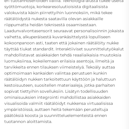
eri tuotannoserioiden välillä. Teknologia-alusta tukee useita
syöttömuotoja, korkearesoluutioisista digitaalisista
valokuvista käsin piirrettyihin luonnoksiin, mikä tekee
räätälöidystä nukesta saatavilla olevan asiakkaille
riippumatta heidän teknisestä osaamisestaan.
Laadunvalvontasensorit seuraavat personalisoinnin jokaista
vaihetta, alkuperäisestä kuvankäsittelystä lopulliseen
kokoonpanoon asti, taaten että jokainen räätälöity nukke
täyttää tiukat standardit. Interaktiiviset suunnittelutyökalut
mahdollistavat asiakkaiden tehdä reaaliaikaisia muutoksia
luomuksiinsa, kokeilemaan erilaisia asentoja, ilmeitä ja
tarvikkeita ennen tilauksen viimeistelyä. Tekoäly auttaa
optimoimaan kankaiden valintaa perustuen kunkin
räätälöidyn nukken tarkoitettuun käyttöön ja haluttuun
kestoisuuteen, suositellen materiaaleja, jotka parhaiten
sopivat tiettyihin sovelluksiin. Lisätyn todellisuuden
ominaisuuksien integrointi mahdollistaa asiakkaiden
visualisoida valmiit räätälöidyt nukkensa virtuaalisissa
ympäristöissä, auttaen heitä tekemään perusteltuja
päätöksiä koosta ja suunnitteluelementeistä ennen
tuotannon aloittamista.