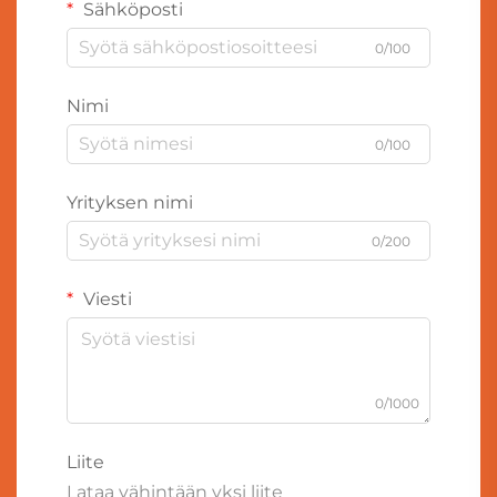
Sähköposti
0/100
Nimi
0/100
Yrityksen nimi
0/200
Viesti
0/1000
Liite
Lataa vähintään yksi liite