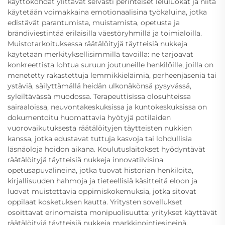
käyttökohdat ylittävät selvästi perinteiset leluluokat ja niitä
käytetään voimakkaina emotionaalisina työkaluina, jotka
edistävät parantumista, muistamista, opetusta ja
brändiviestintää erilaisilla väestöryhmillä ja toimialoilla.
Muistotarkoituksessa räätälöityjä täytteisiä nukkeja
käytetään merkityksellisimmillä tavoilla: ne tarjoavat
konkreettista lohtua suruun joutuneille henkilöille, joilla on
menetetty rakastettuja lemmikkieläimiä, perheenjäseniä tai
ystäviä, säilyttämällä heidän ulkonäkönsä pysyvässä,
syleiltävässä muodossa. Terapeuttisissa olosuhteissa
sairaaloissa, neuvontakeskuksissa ja kuntokeskuksissa on
dokumentoitu huomattavia hyötyjä potilaiden
vuorovaikutuksesta räätälöityjen täytteisten nukkien
kanssa, jotka edustavat tuttuja kasvoja tai lohdullisia
läsnäoloja hoidon aikana. Koulutuslaitokset hyödyntävät
räätälöityjä täytteisiä nukkeja innovatiivisina
opetusapuvälineinä, jotka tuovat historian henkilöitä,
kirjallisuuden hahmoja ja tieteellisiä käsitteitä eloon ja
luovat muistettavia oppimiskokemuksia, jotka sitovat
oppilaat kosketuksen kautta. Yritysten sovellukset
osoittavat erinomaista monipuolisuutta: yritykset käyttävät
räätälöityjä täytteisiä nukkeja markkinointiesineinä,