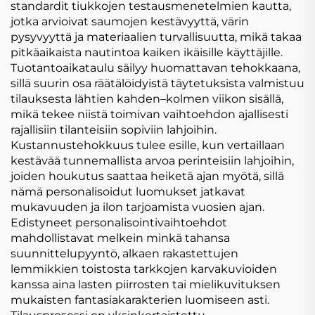
standardit tiukkojen testausmenetelmien kautta,
jotka arvioivat saumojen kestävyyttä, värin
pysyvyyttä ja materiaalien turvallisuutta, mikä takaa
pitkäaikaista nautintoa kaiken ikäisille käyttäjille.
Tuotantoaikataulu säilyy huomattavan tehokkaana,
sillä suurin osa räätälöidyistä täytetuksista valmistuu
tilauksesta lähtien kahden–kolmen viikon sisällä,
mikä tekee niistä toimivan vaihtoehdon ajallisesti
rajallisiin tilanteisiin sopiviin lahjoihin.
Kustannustehokkuus tulee esille, kun vertaillaan
kestävää tunnemallista arvoa perinteisiin lahjoihin,
joiden houkutus saattaa heiketä ajan myötä, sillä
nämä personalisoidut luomukset jatkavat
mukavuuden ja ilon tarjoamista vuosien ajan.
Edistyneet personalisointivaihtoehdot
mahdollistavat melkein minkä tahansa
suunnittelupyyntö, alkaen rakastettujen
lemmikkien toistosta tarkkojen karvakuvioiden
kanssa aina lasten piirrosten tai mielikuvituksen
mukaisten fantasiakarakterien luomiseen asti.