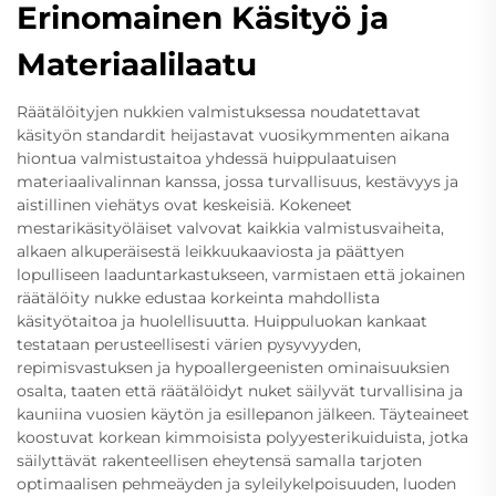
Erinomainen Käsityö ja
Materiaalilaatu
Räätälöityjen nukkien valmistuksessa noudatettavat
käsityön standardit heijastavat vuosikymmenten aikana
hiontua valmistustaitoa yhdessä huippulaatuisen
materiaalivalinnan kanssa, jossa turvallisuus, kestävyys ja
aistillinen viehätys ovat keskeisiä. Kokeneet
mestarikäsityöläiset valvovat kaikkia valmistusvaiheita,
alkaen alkuperäisestä leikkuukaaviosta ja päättyen
lopulliseen laaduntarkastukseen, varmistaen että jokainen
räätälöity nukke edustaa korkeinta mahdollista
käsityötaitoa ja huolellisuutta. Huippuluokan kankaat
testataan perusteellisesti värien pysyvyyden,
repimisvastuksen ja hypoallergeenisten ominaisuuksien
osalta, taaten että räätälöidyt nuket säilyvät turvallisina ja
kauniina vuosien käytön ja esillepanon jälkeen. Täyteaineet
koostuvat korkean kimmoisista polyyesterikuiduista, jotka
säilyttävät rakenteellisen eheytensä samalla tarjoten
optimaalisen pehmeäyden ja syleilykelpoisuuden, luoden