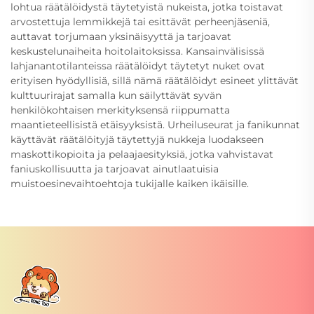
lohtua räätälöidystä täytetyistä nukeista, jotka toistavat
arvostettuja lemmikkejä tai esittävät perheenjäseniä,
auttavat torjumaan yksinäisyyttä ja tarjoavat
keskustelunaiheita hoitolaitoksissa. Kansainvälisissä
lahjanantotilanteissa räätälöidyt täytetyt nuket ovat
erityisen hyödyllisiä, sillä nämä räätälöidyt esineet ylittävät
kulttuurirajat samalla kun säilyttävät syvän
henkilökohtaisen merkityksensä riippumatta
maantieteellisistä etäisyyksistä. Urheiluseurat ja fanikunnat
käyttävät räätälöityjä täytettyjä nukkeja luodakseen
maskottikopioita ja pelaajaesityksiä, jotka vahvistavat
faniuskollisuutta ja tarjoavat ainutlaatuisia
muistoesinevaihtoehtoja tukijalle kaiken ikäisille.