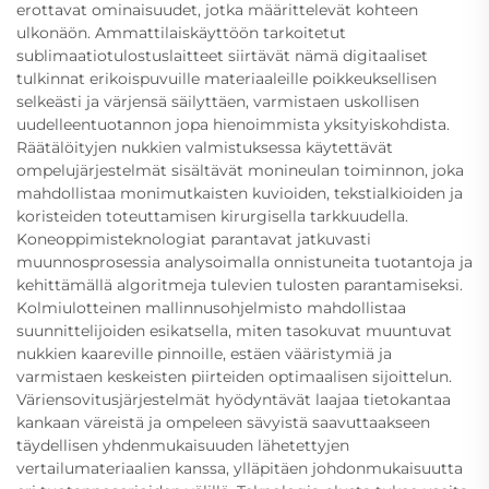
erottavat ominaisuudet, jotka määrittelevät kohteen
ulkonäön. Ammattilaiskäyttöön tarkoitetut
sublimaatiotulostuslaitteet siirtävät nämä digitaaliset
tulkinnat erikoispuvuille materiaaleille poikkeuksellisen
selkeästi ja värjensä säilyttäen, varmistaen uskollisen
uudelleentuotannon jopa hienoimmista yksityiskohdista.
Räätälöityjen nukkien valmistuksessa käytettävät
ompelujärjestelmät sisältävät monineulan toiminnon, joka
mahdollistaa monimutkaisten kuvioiden, tekstialkioiden ja
koristeiden toteuttamisen kirurgisella tarkkuudella.
Koneoppimisteknologiat parantavat jatkuvasti
muunnosprosessia analysoimalla onnistuneita tuotantoja ja
kehittämällä algoritmeja tulevien tulosten parantamiseksi.
Kolmiulotteinen mallinnusohjelmisto mahdollistaa
suunnittelijoiden esikatsella, miten tasokuvat muuntuvat
nukkien kaareville pinnoille, estäen vääristymiä ja
varmistaen keskeisten piirteiden optimaalisen sijoittelun.
Väriensovitusjärjestelmät hyödyntävät laajaa tietokantaa
kankaan väreistä ja ompeleen sävyistä saavuttaakseen
täydellisen yhdenmukaisuuden lähetettyjen
vertailumateriaalien kanssa, ylläpitäen johdonmukaisuutta