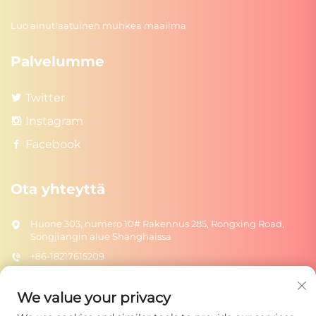
Luo ainutlaatuinen muhkea maailma
Palvelumme
Twitter
Instagram
Facebook
Ota yhteyttä
Huone 303, numero 10# Rakennus 285, Rongxing Road,
Songjiangin alue Shanghaissa
+86-18217615209
[email protected]
We value your privacy