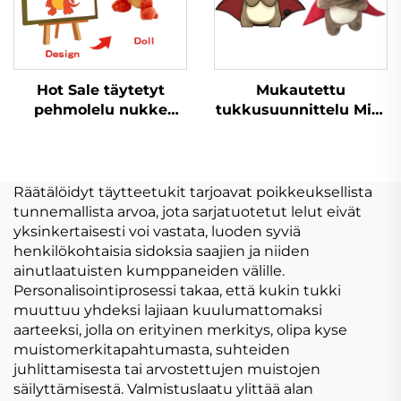
Hot Sale täytetyt
Mukautettu
pehmolelu nukke
tukkusuunnittelu Mini
Peluche Valmistaja
Pehmolelu
Custom Logo Pehmo
Pehmovalmistus Lelut
Pehmolelu Mukauta
Täytetty eläin pehmo
mukautettu
Räätälöidyt täytteetukit tarjoavat poikkeuksellista
tunnemallista arvoa, jota sarjatuotetut lelut eivät
yksinkertaisesti voi vastata, luoden syviä
henkilökohtaisia sidoksia saajien ja niiden
ainutlaatuisten kumppaneiden välille.
Personalisointiprosessi takaa, että kukin tukki
muuttuu yhdeksi lajiaan kuulumattomaksi
aarteeksi, jolla on erityinen merkitys, olipa kyse
muistomerkitapahtumasta, suhteiden
juhlittamisesta tai arvostettujen muistojen
säilyttämisestä. Valmistuslaatu ylittää alan