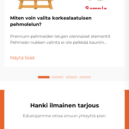
Miten voin valita korkealaatuisen
pehmolelun?
Premium-pehmeiden lelujen olennaiset elementit
Pehmeän nukken valinta ei ole pelkkää kauniin
näköisen lelun hankintaa hyllystä. Nämä arvostetut
ystävät ovat erityisessä asemassa lasten
Näytä lisää
lelulaatikoissa ja aikuisten keräilijöiden näyttelyissä.
Hanki ilmainen tarjous
Edustajamme ottaa sinuun yhteyttä pian.