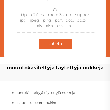
Up to 3 files，more 30mb，suppor
jpg、jpeg、png、pdf、doc、docx、
xls、xlsx、csv、txt
Lähetä
muuntokäsiteltyjä täytettyjä nukkeja
muuntokäsiteltyjä täytettyjä nukkeja
mukautettu pehmonukke