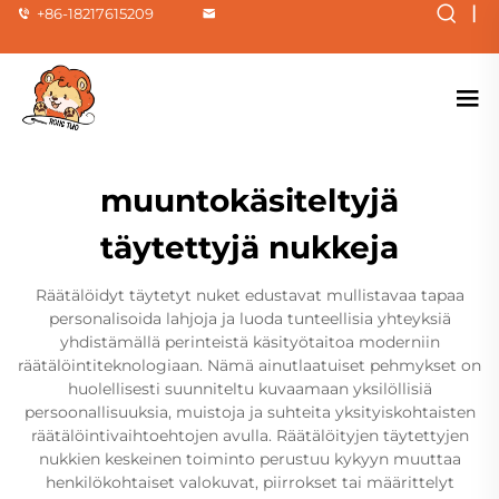
|
+86-18217615209
muuntokäsiteltyjä
täytettyjä nukkeja
Räätälöidyt täytetyt nuket edustavat mullistavaa tapaa
personalisoida lahjoja ja luoda tunteellisia yhteyksiä
yhdistämällä perinteistä käsityötaitoa moderniin
räätälöintiteknologiaan. Nämä ainutlaatuiset pehmykset on
huolellisesti suunniteltu kuvaamaan yksilöllisiä
persoonallisuuksia, muistoja ja suhteita yksityiskohtaisten
räätälöintivaihtoehtojen avulla. Räätälöityjen täytettyjen
nukkien keskeinen toiminto perustuu kykyyn muuttaa
henkilökohtaiset valokuvat, piirrokset tai määrittelyt