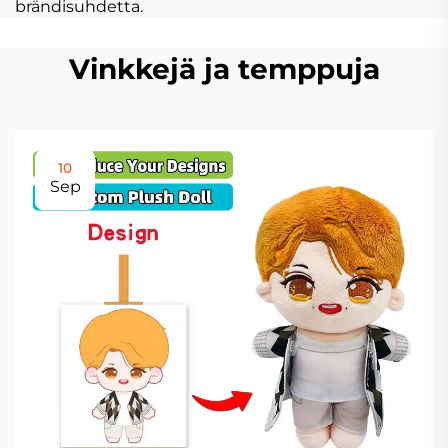
brändisuhdetta.
Vinkkejä ja temppuja
10
Sep