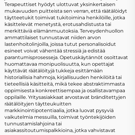
Terapeuttiset hyödyt ulottuvat yksinkertaisen
mukavuuden puitteista sen verran, että räätälöidyt
täytteetukit toimivat tukitoimina henkilöille, jotka
käsittelevät menetystä, erotusahdistusta tai
merkittäviä elämänmuutoksia. Terveydenhuollon
ammattilaiset tunnustavat niiden arvon
lastenhoitolinjoilla, joissa tutut personalisoidut
esineet voivat vähentää stressiä ja edistää
parantumisprosesseja. Opetuskäytännöt osoittavat
huomattavaa monipuolisuutta, kun opettajat
käyttävät räätälöityjä tukkeja esittämään
historiallisia hahmoja, kirjallisuuden henkilöitä tai
tieteellisiä käsitteitä, mikä tekee abstraktimmasta
oppimisesta konkreettisempaa ja osallistavampaa
oppilaille. Yritysasiakkaat arvostavat bränditettyjen
räätälöityjen täytteukuitten
markkinointipotentiaalia, jotka luovat pysyviä
vaikutelmia messuilla, toimivat työntekijöiden
tunnustamislahjoina tai
asiakassitoutumispalkkioina, jotka vahvistavat