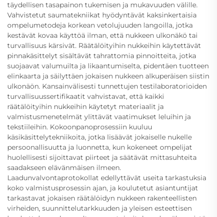
täydellisen tasapainon tukemisen ja mukavuuden välille.
Vahvistetut saumatekniikat hyödyntävät kaksinkertaisia
ompelumetodeja korkean vetolujuuden langoilla, jotka
kestävät kovaa käyttöä ilman, että nukkeen ulkonäkö tai
turvallisuus kärsivät. Räätälöityihin nukkeihin käytettävät
pinnakäsittelyt sisältävät tahrattomia pinnoitteita, jotka
suojaavat valumuilta ja likaantumiselta, pidentäen tuotteen
elinkaarta ja säilyttäen jokaisen nukkeen alkuperäisen siistin
ulkonäön. Kansainvälisesti tunnettujen testilaboratorioiden
turvallisuussertifikaatit vahvistavat, että kaikki
räätälöityihin nukkeihin käytetyt materiaalit ja
valmistusmenetelmät ylittävät vaatimukset leluihin ja
tekstiileihin. Kokoonpanoprosessiin kuuluu
käsikäsittelytekniikoita, jotka lisäävät jokaiselle nukelle
persoonallisuutta ja luonnetta, kun kokeneet ompelijat
huolellisesti sijoittavat piirteet ja säätävät mittasuhteita
saadakseen elävänmäisen ilmeen.
Laadunvalvontaprotokollat edellyttävät useita tarkastuksia
koko valmistusprosessin ajan, ja koulutetut asiantuntijat
tarkastavat jokaisen räätälöidyn nukkeen rakenteellisten
virheiden, suunnittelutarkkuuden ja yleisen esteettisen