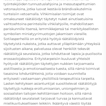
työntekijöiden tunnustuslahjoina ja messutapahtumien
vetonauloina, jotka luovat kestäviä brändivaikutelmia
tunteisiin vetoamalla. Vihkimisalan toimijat ovat
omaksuneet räätälöidyt täytetyt nuket ainutlaatuisina
vaihtoehtoina perinteisille vihkilahjoille, mahdollistaen
pariskunnille itsensä, lemmikkejensä tai merkityksellisten
symbolien miniatyyrimuotojen jakamisen vieraille.
Sotilasperheillä on erityistä hyötyä räätälöidyistä
täytetyistä nukeista, jotka auttavat ylläpitämään yhteyksiä
sijoitusten aikana; palvelussa olevat henkilöt tekevät
räätälöityjä seuralaisia, jotka lohduttavat lapsia ja puolisoita
erossaolojaksoina. Erityistarpeisiin kuuluvat yhteisöt
hyötyvät räätälöityjen täytettyjen nukkien tarjoamasta
aistillisesta ja emotionaalisesta tuesta, sillä nämä toimivat
tasaisina lohdunlähteinä, joita voidaan suunnitella
erityisesti vastaamaan yksilöllisiä terapeuttisia tarpeita.
Lasten kehityksen asiantuntijat suosittelevat räätälöityjä
täytettyjä nukkeja erottumisanian, uniongelmien ja
sosiaalisten taitojen kehittämisen hoitoon, sillä nämä
räätälöidyt seuralaiset tarjoavat turvaa ja kannustavat
mielikuvitukselliseen leikkiin. Ikääntyvä väestö löytää