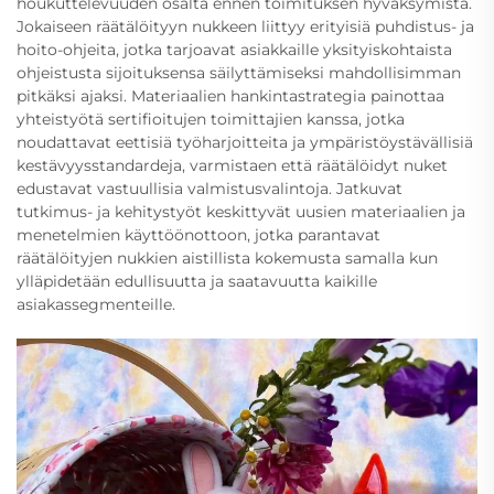
houkuttelevuuden osalta ennen toimituksen hyväksymistä.
Jokaiseen räätälöityyn nukkeen liittyy erityisiä puhdistus- ja
hoito-ohjeita, jotka tarjoavat asiakkaille yksityiskohtaista
ohjeistusta sijoituksensa säilyttämiseksi mahdollisimman
pitkäksi ajaksi. Materiaalien hankintastrategia painottaa
yhteistyötä sertifioitujen toimittajien kanssa, jotka
noudattavat eettisiä työharjoitteita ja ympäristöystävällisiä
kestävyysstandardeja, varmistaen että räätälöidyt nuket
edustavat vastuullisia valmistusvalintoja. Jatkuvat
tutkimus- ja kehitystyöt keskittyvät uusien materiaalien ja
menetelmien käyttöönottoon, jotka parantavat
räätälöityjen nukkien aistillista kokemusta samalla kun
ylläpidetään edullisuutta ja saatavuutta kaikille
asiakassegmenteille.