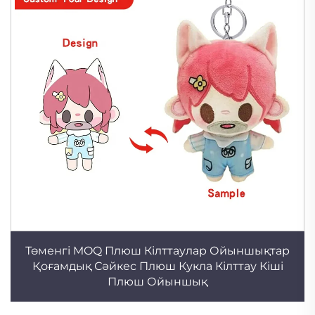
Төменгі MOQ Плюш Кілттаулар Ойыншықтар
Қоғамдық Сәйкес Плюш Кукла Кілттау Кіші
Плюш Ойыншық