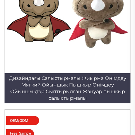
Дизайндағы Салыстырмалы Жиырма Өнімдеу
Мягкий Ойыншық Пышқыр Өнімдеу
Ойыншықтар Сыптырылған Жануар пышқыр
салыстырмалы