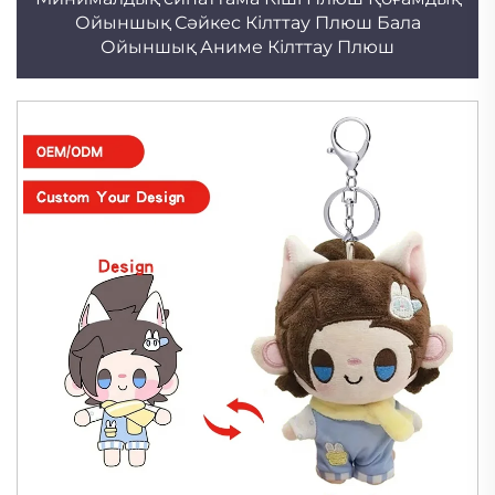
Ойыншық Сәйкес Кілттау Плюш Бала
Ойыншық Аниме Кілттау Плюш