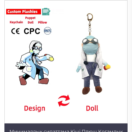
Минималдық сипаттама Кіші Плюш Қоғамдық