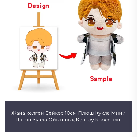
Жаңа келген Сәйкес 10см Плюш Кукла Мини
Плюш Кукла Ойыншық Кілттау Көрсеткіш