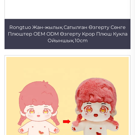
Rongtuo Жан-жылық Сатылған Өзгерту Сөнге
Плюштер OEM ODM Өзгерту Kpop Плюш Кукла
Ойыншық 10cm