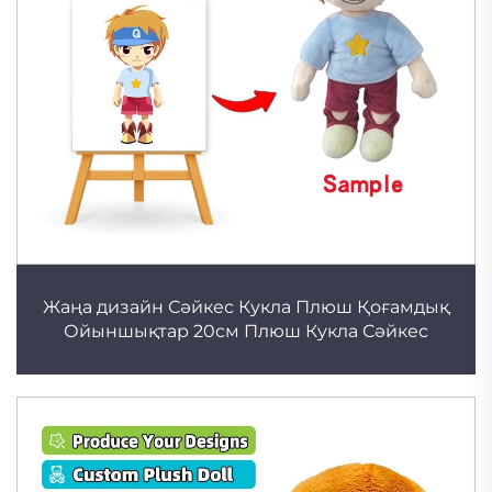
Жаңа дизайн Сәйкес Кукла Плюш Қоғамдық
Ойыншықтар 20см Плюш Кукла Сәйкес