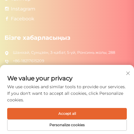
Instagram
Facebook
Бізге хабарласыңыз
Шанхай, Сунцзян, 3-қабат, 5-үй, Ронсинь жолы, 288
+86-18217615209
[email protected]
We value your privacy
We use cookies and similar tools to provide our services.
Жіберу
If you don't want to accept all cookies, click Personalize
cookies.
Accept all
© 2026 Shanghai Rongtuo Toys Co., Ltd. Барлық құқықтар
сақталған.
Жекелік саясаты
Personalize cookies