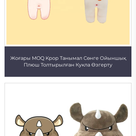
Жоғары MOQ Kpop Танымал Сөнге Ойыншық
Плюш Толтырылған Кукла Өзгерту