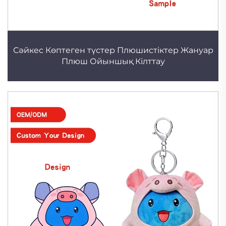
Сәйкес Көптеген түстер Плюшистіктер Жануар
Плюш Ойыншық Кілттау