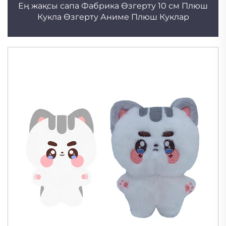
Ең жақсы сапа Фабрика Өзгерту 10 см Плюш
Кукла Өзгерту Аниме Плюш Куклар