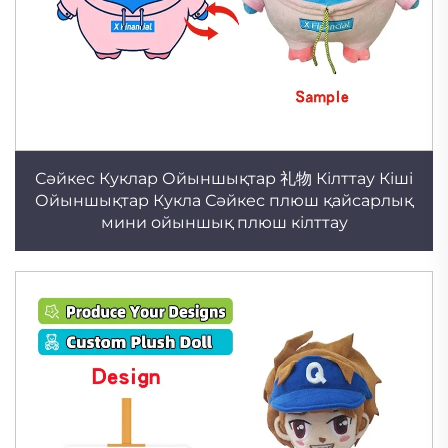
Сәйкес Куклар Ойыншықтар 礼物 Кілттау Кіші
Ойыншықтар Кукла Сәйкес плюш қайсарлық
мини ойыншық плюш кілттау