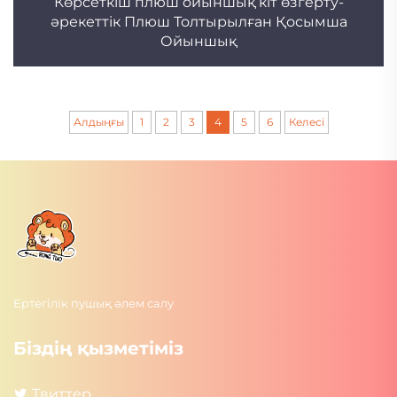
Көрсеткіш плюш ойыншық кіт өзгерту-
әрекеттік Плюш Толтырылған Қосымша
Ойыншық
Алдыңғы
1
2
3
4
5
6
Келесі
Ертегілік пушық әлем салу
Біздің қызметіміз
Твиттер