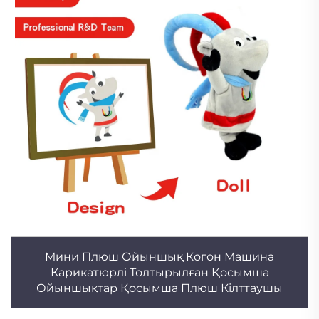
Мини Плюш Ойыншық Когон Машина
Карикатюрлі Толтырылған Қосымша
Ойыншықтар Қосымша Плюш Кілттаушы