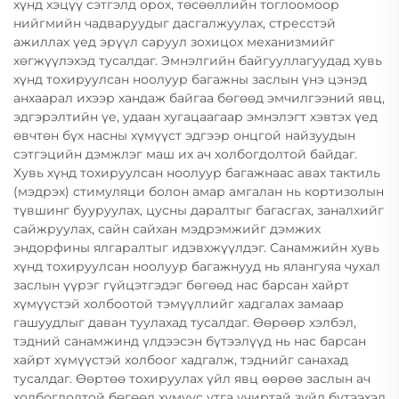
хүнд хэцүү сэтгэлд орох, төсөөллийн тоглоомоор
нийгмийн чадваруудыг дасгалжуулах, стресстэй
ажиллах үед эрүүл саруул зохицох механизмийг
хөгжүүлэхэд тусалдаг. Эмнэлгийн байгууллагуудад хувь
хүнд тохируулсан ноолуур багажны заслын үнэ цэнэд
анхаарал ихээр хандаж байгаа бөгөөд эмчилгээний явц,
эдгэрэлтийн үе, удаан хугацаагаар эмнэлэгт хэвтэх үед
өвчтөн бүх насны хүмүүст эдгээр онцгой найзуудын
сэтгэцийн дэмжлэг маш их ач холбогдолтой байдаг.
Хувь хүнд тохируулсан ноолуур багажнаас авах тактиль
(мэдрэх) стимуляци болон амар амгалан нь кортизолын
түвшинг бууруулах, цусны даралтыг багасгах, заналхийг
сайжруулах, сайн сайхан мэдрэмжийг дэмжих
эндорфины ялгаралтыг идэвхжүүлдэг. Санамжийн хувь
хүнд тохируулсан ноолуур багажнууд нь ялангуяа чухал
заслын үүрэг гүйцэтгэдэг бөгөөд нас барсан хайрт
хүмүүстэй холбоотой тэмүүллийг хадгалах замаар
гашуудлыг даван туулахад тусалдаг. Өөрөөр хэлбэл,
тэдний санамжинд үлдээсэн бүтээлүүд нь нас барсан
хайрт хүмүүстэй холбоог хадгалж, тэднийг санахад
тусалдаг. Өөртөө тохируулах үйл явц өөрөө заслын ач
холбогдолтой бөгөөд хүмүүс утга учиртай зүйл бүтээхэд