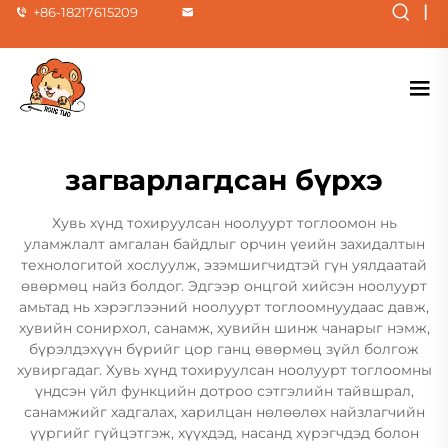
|
+86-18217615209
загварлагдсан бүрхэ
Хувь хүнд тохируулсан ноолуурт тоглоомон нь
уламжлалт амгалан байдлыг орчин үеийн захидалтын
технологитой хослуулж, эзэмшигчидтэй гүн уялдаатай
өвөрмөц найз болдог. Эдгээр онцгой хийсэн ноолуурт
амьтад нь хэрэглээний ноолуурт тоглоомнуудаас давж,
хувийн сонирхол, санамж, хувийн шинж чанарыг нэмж,
бүрэлдэхүүн бүрийг цор ганц өвөрмөц зүйл болгож
хувиргадаг. Хувь хүнд тохируулсан ноолуурт тоглоомны
үндсэн үйл функцийн дотроо сэтгэлийн тайвшрал,
санамжийг хадгалах, харилцан нөлөөлөх найзлагчийн
үүргийг гүйцэтгэж, хүүхдэд, насанд хүрэгчдэд болон