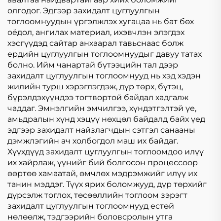
олгодог. Эдгээр захидалт цуглуулгын
тоглоомнуудын үргэлжлэх хугацаа нь бат бөх
оёдол, ангилах материал, ихэвчлэн элэгдэх
хэсгүүдэд сайтар анхаарал тавьснаас болж
ердийн цуглуулгын тоглоомнуудыг давуу татах
болно. Ийм чанартай бүтээцийн тал дээр
захидалт цуглуулгын тоглоомнууд нь хэд хэдэн
жилийн турш хэрэглэгдэж, дүр төрх, бүтэц,
бүрэлдэхүүндээ тогтвортой байдал хадгалж
чаддаг. Эмнэлгийн эмчилгээ, хүндэтгэлтэй үе,
амьдралын хүнд хэцүү нөхцөл байдалд байх үед
эдгээр захидалт найзлагчдын сэтгэл санааны
дэмжлэгийн ач холбогдол маш их байдаг.
Хүүхдүүд захидалт цуглуулгын тоглоомдоо илүү
их хайрлаж, үүнийг бий болгосон процессоор
өөртөө хамаатай, өмчлөх мэдрэмжийг илүү их
танин мэддэг. Түүх ярих боломжууд, дүр төрхийг
дүрсэлж тоглох, төсөөллийн тоглоом зэрэгт
захидалт цуглуулгын тоглоомнууд естөй
нөлөөлж, тэдгээрийн боловсролын утга