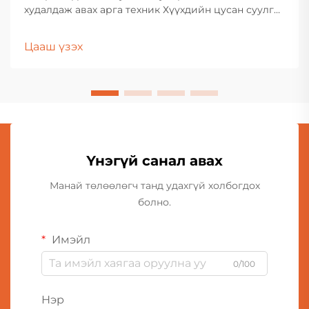
худалдаж авах арга техник Хүүхдийн цусан суулга
бүхий эсвэл мэдрэг чанар бүхий хүүхдийн хувьд
цацагт тоглоом сонгох нь анхааралтай сонголт,
Цааш үзэх
нарийн танин мэдэх процессыг шаарддаг. Эцэг эх,
асран хамгаалагчид олон төрлийн материалыг,
үйлдвэрлэлийн процессыг судлан шалгах ёстой...
Үнэгүй санал авах
Манай төлөөлөгч танд удахгүй холбогдох
болно.
Имэйл
0/100
Нэр