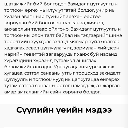
шатамжийг бий болгодог. Захидалт цуглуулгын
тоглоом өргөх нь илүү утгатай болдог, учир нь
хүлээн авагч нар түүнийг зөвхөн өөртөө
зориулан бий болгосон тул санаа, хичээл,
анхаарлын талаар ойлгоно. Захидалт цуглуулгын
тоглоомны олон талт байдал нь тэдгээрийг шинэ
төрөлтийн хүүхдээс эхлээд мягмар зүйл болгож
хадгалах эсвэл цуглуулагчид зориулан хийгдсэн
нарийн төвөгтэй загваруудыг хайж буй насанд
хүрэгчдийн хүрээнд түгээмэл ашиглах
боломжийг олгодог. Урт хугацааны үргэлжлэх
хугацаа, сэтгэл санааны утгыг тооцоход захидалт
цуглуулгын тоглоомнууд нь цаг хугацаа өнгөрөх
тутам сэтгэл санааны өртөг нэмэгдэж, аз жаргал,
амар амгалангийн сайн хөрөнгө болдог.
Сүүлийн үеийн мэдээ