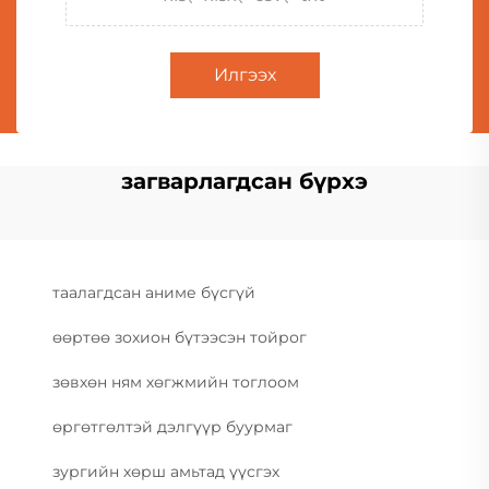
Илгээх
загварлагдсан бүрхэ
таалагдсан аниме бүсгүй
өөртөө зохион бүтээсэн тойрог
зөвхөн ням хөгжмийн тоглоом
өргөтгөлтэй дэлгүүр буурмаг
зургийн хөрш амьтад үүсгэх