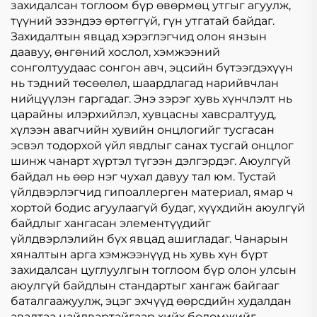
захидалсан тоглоом бүр өвөрмөц утгыг агуулж,
түүний эзэндээ өртөггүй, гүн утгатай байдаг.
Захидалтын явцад хэрэглэгчид олон янзын
даавуу, өнгөний хослол, хэмжээний
сонголтуудаас сонгон авч, эцсийн бүтээгдэхүүн
нь тэдний төсөөлөл, шаардлагад нарийвчлан
нийцүүлэн гаргадаг. Энэ зэрэг хувь хүнчлэлт нь
царайны илэрхийлэл, хувцасны хавсралтууд,
хүлээн авагчийн хувийн онцлогийг тусгасан
эсвэл тодорхой үйл явдлыг санах тусгай онцлог
шинж чанарт хүртэл түгээн дэлгэрдэг. Аюулгүй
байдал нь өөр нэг чухал давуу тал юм. Тустай
үйлдвэрлэгчид гипоаллерген материал, ямар ч
хортой бодис агуулаагүй будаг, хүүхдийн аюулгүй
байдлыг хангасан элементүүдийг
үйлдвэрлэлийн бүх явцад ашигладаг. Чанарын
хяналтын арга хэмжээнүүд нь хувь хүн бүрт
захидалсан цуглуулгын тоглоом бүр олон улсын
аюулгүй байдлын стандартыг хангаж байгааг
баталгаажуулж, эцэг эхчүүд өөрсдийн худалдан
авалтаа найдвартайгаар хийх боломжийг