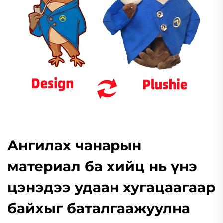
Ангилах чанарын
материал ба хийц нь үнэ
цэнэдээ удаан хугацаагаар
байхыг баталгаажуулна