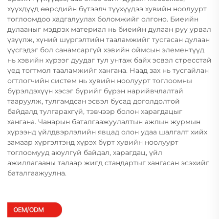
хүүхдүүд өөрсдийн бүтээлч түүхүүдээ хувийн ноолуурт
тоглоомдоо хадгалуулах боломжийг олгоно. Биеийн
дулааныг мэдрэх материал нь биеийн дулаан руу урвал
үзүүлж, хүний шүргэлтийн тааламжийг тусгасан дулаан
үүсгэдэг бол санамсаргүй хэвийн оймсын элементүүд
нь хэвийн хүрээг дуудаг тул унтаж байх эсвэл стресстай
үед тогтмол тааламжийг хангана. Наад зах нь тусгайлан
огтлогчийн систем нь хувийн ноолуурт тоглоомны
бүрэлдэхүүн хэсэг бүрийг бүрэн нарийвчлалтай
тааруулж, тулгамдсан эсвэл бусад доголдолтой
байдалд тулгарахгүй, тэвчээр болон харагдацыг
хангана. Чанарын баталгаажуулалтын ажлын журмын
хүрээнд үйлдвэрлэлийн явцад олон удаа шалгалт хийх
замаар хүргэлтэнд хүрэх бүрт хувийн ноолуурт
тоглоомууд аюулгүй байдал, харагдац, үйл
ажиллагааны талаар жигд стандартыг хангасан эсэхийг
баталгаажуулна.