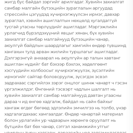
жигд бус байдал зэргийг арилгадаг. Хувийн захиалгат
самбар малгайн бүтээцийн зураглалын аргуудад
стрессийн цэгүүдэд хүчирхэгжүүлсэн ирмэг, давхар
зураглал, хэвийн ашиглалтын нөхцөлд хугалдаггүй
тусгай утасны төрлүүдийг ашигладаг. Мэргэжлийн
урлагчид бүрэлдэхүүний явцыг хянан, бүх хувийн
захиалгат самбар малгайнууд бүтээцийн чанар,
аюулгүй байдлын шаардлагыг хамгийн өндөр түвшинд
хангахын тулд арван жилийн туршлагыг ашигладаг.
Дэлгэрэнгүй анхаарал нь аюулгүйн ар талын хавтанг
ашиглан нүдийг бат бэхээр бэхлэх, хөдөлгөөнт
хэсгүүдийн холбоосыг хүчирхэгжүүлэх, зүсэлтийн
ирмэгийг сайтар боловсруулж, зүсэгдэх эсвэл
задрахаас сэргийлэх зэрэг онцлог шинж чанарт ч гэсэн
үргэлжилдэг. Өнгөний тэсвэрт чадлын шалгалт нь
хувийн захиалгат самбар малгайнууд давтан угаасны
дараа ч ид өнгөө хадгалж, байдал нь сайн байхыг
хангаж өгдөг бөгөөд эдлэлийн эмчилгээ нь толбо, үнэр
хадгалагдахаас хамгаалдаг. Өндөр чанартай материал
болон урлагийн ур чадварын хөрөнгө оруулалт нь
бүтцийн бат бөх чанар, сэтгэл ханамжийн утгыг
улирлын турш хадгалж, дараагийн үед залгамжлагддаг