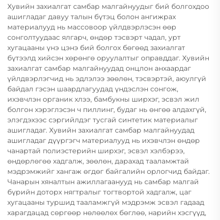
Хувийн захиалгат самбар малгайнуудыг бий болгохдоо
ашигладаг давуу талын бүтэц болон ангижрах
материалууд нь массовоор үйлдвэрлэсэн өөр
сонголтуудаас ялгарч, өндөр тэсвэрт чадал, урт
хугацааны үнэ цэнэ бий болгох бөгөөд захиалгат
бүтээлд хийсэн хөрөнгө оруулалтыг оправддаг. Хувийн
захиалгат самбар малгайнуудад онцлон анхаардаг
үйлдвэрлэгчид нь эдлэлээ зөөлөн, тэсвэртэй, аюулгүй
байдал гэсэн шаардлагуудад үндэслэн сонгож,
ихэвчлэн органик хлээ, бамбукны ширхэг, эсвэл жил
болгон хэрэглэсэн ч пиллинг, будаг нь өнгөө алдахгүй,
элэгдэхээс сэргийлдэг тусгай синтетик материалыг
ашигладаг. Хувийн захиалгат самбар малгайнуудад
ашигладаг дүүргэгч материалууд нь ихэвчлэн өндөр
чанартай полиэстерийн ширхэг, эсвэл хэлбэрээ,
өндөрлөгөө хадгалж, зөөлөн, дарахад тааламжтай
мэдрэмжийг хангаж өгдөг байгалийн орлогчид байдаг.
Чанарын хяналтын ажиллагаанууд нь самбар малгай
бүрийн доторх нягтралыг тогтвортой хадгалж, цаг
хугацааны туршид тааламжгүй мэдрэмж эсвэл гадаад
харагдацад сөргөөр нөлөөлөх бөглөө, нарийн хэсгүүд,