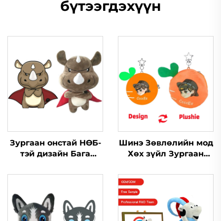
бүтээгдэхүүн
Зургаан онстай НӨБ-
Шинэ Зөвлөлийн мод
тэй дизайн Бага
Хөх зүйл Зургаан
урттай ням тойм
онстай дугуй
Үйлдвэрлэгч Тойм
Баярлалтай дугуй
Суурьтай ням
Зургаан онстай