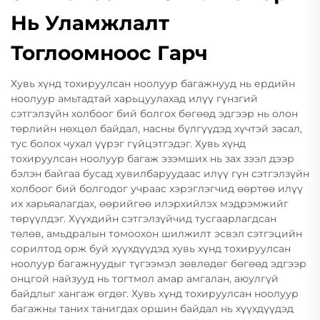
Нь Уламжлалт
Тоглоомноос Гарч
Хувь хүнд тохируулсан ноолуур багажнууд нь ердийн
ноолуур амьтадтай харьцуулахад илүү гүнзгий
сэтгэлзүйн холбоог бий болгох бөгөөд эдгээр нь олон
төрлийн нөхцөл байдал, насны бүлгүүдэд хүчтэй засал,
тус болох чухал үүрэг гүйцэтгэдэг. Хувь хүнд
тохируулсан ноолуур багаж эзэмших нь зах зээл дээр
бэлэн байгаа бусад хувилбаруудаас илүү гүн сэтгэлзүйн
холбоог бий болгодог учраас хэрэглэгчид өөртөө илүү
их харьяалагдах, өөрийгөө илэрхийлэх мэдрэмжийг
төрүүлдэг. Хүүхдийн сэтгэлзүйчид тусгаарлагдсан
төлөв, амьдралын томоохон шилжилт эсвэл сэтгэцийн
сорилтод орж буй хүүхдүүдэд хувь хүнд тохируулсан
ноолуур багажнуудыг түгээмэл зөвлөдөг бөгөөд эдгээр
онцгой найзууд нь тогтмол амар амгалан, аюулгүй
байдлыг хангаж өгдөг. Хувь хүнд тохируулсан ноолуур
багажны таних танигдах оршин байдал нь хүүхдүүдэд