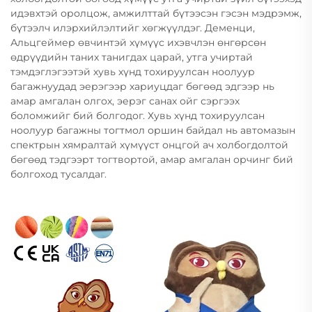
идэвхтэй оролцож, амжилттай бүтээсэн гэсэн мэдрэмж,
бүтээлч илэрхийлэлтийг хөгжүүлдэг. Деменци,
Альцгеймер өвчинтэй хүмүүс ихэвчлэн өнгөрсөн
өдрүүдийн таних танигдах царай, утга учиртай
тэмдэглэгээтэй хувь хүнд тохируулсан ноолуур
багажнуудад эерэгээр хариуцдаг бөгөөд эдгээр нь
амар амгалан олгох, эерэг санах ойг сэргээх
боломжийг бий болгодог. Хувь хүнд тохируулсан
ноолуур багажны тогтмол оршин байдал нь автомазын
спектрын хямралтай хүмүүст онцгой ач холбогдолтой
бөгөөд тэдгээрт тогтвортой, амар амгалан орчинг бий
болгоход тусалдаг.