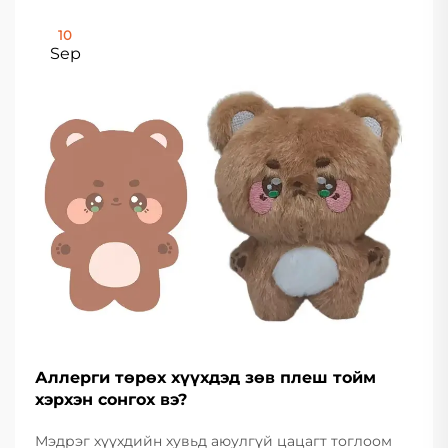
10
Sep
Аллерги төрөх хүүхдэд зөв плеш тойм
хэрхэн сонгох вэ?
Мэдрэг хүүхдийн хувьд аюулгүй цацагт тоглоом