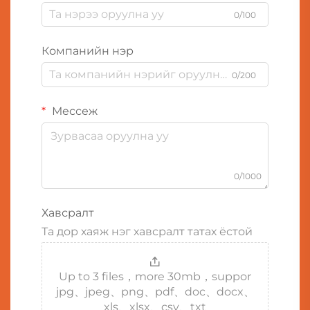
0/100
Компанийн нэр
0/200
Мессеж
0/1000
Хавсралт
Та дор хаяж нэг хавсралт татах ёстой
Up to 3 files，more 30mb，suppor
jpg、jpeg、png、pdf、doc、docx、
xls、xlsx、csv、txt