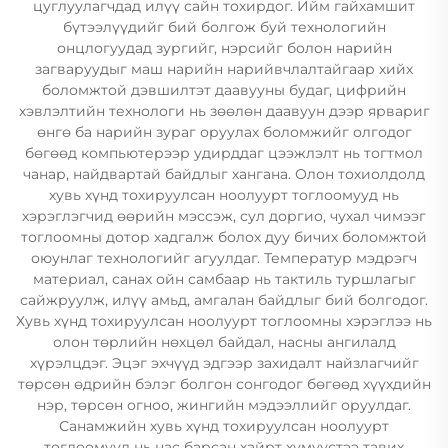
цуглуулагчдад илүү сайн тохирдог. Ийм гайхамшит
бүтээлүүдийг бий болгож буй технологийн
онцлогуудад зургийг, нэрсийг болон нарийн
загваруудыг маш нарийн нарийвчлалтайгаар хийх
боломжтой дэвшилтэт даавууны будаг, цифрийн
хэвлэлтийн технологи нь зөөлөн даавуун дээр ярвариг
өнгө ба нарийн зураг оруулах боломжийг олгодог
бөгөөд компьютерээр удирддаг цээжлэлт нь тогтмол
чанар, найдвартай байдлыг хангана. Олон тохиолдолд
хувь хүнд тохируулсан ноолуурт тоглоомууд нь
хэрэглэгчид өөрийн мэссэж, сул доргио, чухал чимээг
тоглоомны дотор хадгалж болох дуу бичих боломжтой
оюунлаг технологийг агуулдаг. Температур мэдрэгч
материал, санах ойн самбаар нь тактиль туршлагыг
сайжруулж, илүү амьд, амгалан байдлыг бий болгодог.
Хувь хүнд тохируулсан ноолуурт тоглоомны хэрэглээ нь
олон төрлийн нөхцөл байдал, насны ангилалд
хүрэлцдэг. Эцэг эхчүүд эдгээр захидалт найзлагчийг
төрсөн өдрийн бэлэг болгон сонгодог бөгөөд хүүхдийн
нэр, төрсөн огноо, жингийн мэдээллийг оруулдаг.
Санамжийн хувь хүнд тохируулсан ноолуурт
тоглоомууд нь нас барсан хайрт хүмүүстээ тавих