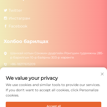
Twitter
Инстаграм
Facebook
Холбоо барилцах
Шанхай хотын Сонжин дүүргийн Ронгшин гудамжны 285-
р барилгын 10-р байрны 303-р хөрөнгө
+86-18217615209
[email protected]
We value your privacy
We use cookies and similar tools to provide our services.
Илгээх
If you don't want to accept all cookies, click Personalize
cookies.
Accept all