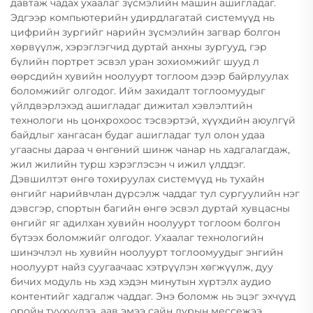
давтаж чадах ухаалаг зүсмэлийн машин ашигладаг.
Эдгээр компьютерийн удирдлагатай системүүд нь
цифрийн зургийг нарийн зүсмэлийн загвар болгон
хөрвүүлж, хэрэглэгчид дуртай анхны зургууд, гэр
бүлийн портрет эсвэл уран зохиомжийг шууд л
өөрсдийн хувийн ноолуурт тоглоом дээр байрлуулах
боломжийг олгодог. Ийм захидалт тоглоомуудыг
үйлдвэрлэхэд ашигладаг дижитал хэвлэлтийн
технологи нь цонхрохоос тэсвэртэй, хүүхдийн аюулгүй
байдлыг хангасан будаг ашигладаг тул олон удаа
угаасны дараа ч өнгөний шинж чанар нь хадгалагдаж,
жил жилийн турш хэрэглэсэн ч ижил үлддэг.
Дэвшилтэт өнгө тохируулах системүүд нь тухайн
өнгийг нарийвчлан дүрсэлж чаддаг тул сургуулийн нэг
дэвсгэр, спортын багийн өнгө эсвэл дуртай хувцасны
өнгийг яг адилхан хувийн ноолуурт тоглоом болгон
бүтээх боломжийг олгодог. Ухаалаг технологийн
шинэчлэл нь хувийн ноолуурт тоглоомуудыг энгийн
ноолуурт найз суугаачаас хэтрүүлэн хөгжүүлж, дуу
бичих модуль нь хэд хэдэн минутын хүртэлх аудио
контентийг хадгалж чаддаг. Энэ боломж нь эцэг эхчүүд
оройн түүхүүдээ, аав эмээ сайн дурын мессежээ,