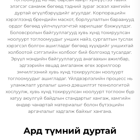
элэгсэг санамж бөгөөд тэдний зураг эсвэл хамгийн
дуртай өгүүлбэрүүдийг агуулдаг. Корпорацийн
хэрэглээнд брендийн маскот, борлуулалтын бараанууд
ордог бөгөөд үйлчлүүлэгчтэй харилцааг бэхжүүлдэг.
Боловсролын байгууллагууд хувь хүнд тохируулсан
ноолуурт тоглоомуудыг унших найз, сургалтын туслах
хэрэгсэл болгон ашигладаг бөгөөд хүүхдийг уншихтай
холбоотой сэтгэлийн холбоог бий болгоход тусалдаг.
Эрүүл мэндийн байгууллагууд анагаахын ажилбар,
эдгээрийн явцад амгаламж өгөх зорилгоор
эмчилгээний хувь хүнд тохируулсан ноолуурт
тоглоомуудыг ашигладаг. Үйлдвэрлэлийн процесс нь
уламжлалт урлалыг шинэ дэвшилтэт технологитой
хослуулж, хувь хүнд тохируулсан ноолуурт тоглоом бүр
хатуу аюулгүй байдлын стандартыг хангаж, хамгийн
өндөр чанартай материалыг болон бүтээцийн
аргачлалыг хадгалж байхыг хангана.
Ард түмний дуртай