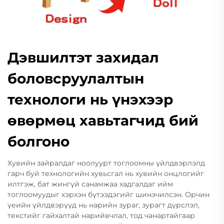
Дэвшилтэт захидал
боловсруулалтын
технологи нь үнэхээр
өвөрмөц хавьтагчид бий
болгоно
Хувийн зайралдаг ноолуурт тоглоомны үйлдвэрлэлд
гарч буй технологийн хувьсгал нь хувийн онцлогийг
илтгэж, бат жингүй санамжаа хадгалдаг ийм
тоглоомуудыг хэрхэн бүтээдэгийг шинэчилсэн. Орчин
үеийн үйлдвэрүүд нь нарийн зураг, зурагт дүрслэл,
текстийг гайхалтай нарийвчлал, тод чанартайгаар