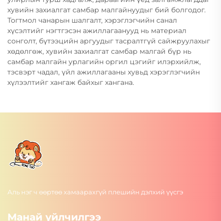
хувийн захиалгат самбар малгайнуудыг бий болгодог.
Тогтмол чанарын шалгалт, хэрэглэгчийн санал
хүсэлтийг нэгтгэсэн ажиллагаанууд нь материал
сонголт, бүтээцийн аргуудыг тасралтгүй сайжруулахыг
хөдөлгөж, хувийн захиалгат самбар малгай бүр нь
самбар малгайн урлагийн оргил цэгийг илэрхийлж,
тэсвэрт чадал, үйл ажиллагааны хувьд хэрэглэгчийн
хүлээлтийг хангаж байхыг хангана.
Аль нэг ч өөртөө хамаарахгүй плешийн дэлхий үүсгэ
Манай үйлчилгээ