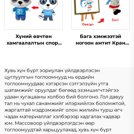
Хүний өвчтөн
Бага хэмжээтэй
хамгаалалтын спорт
ногоон амтит Кран
эрдэс шилдэг бусад
машин чихрийн
ногоон амтит
ногоон амтит той
бүтээгдэхүүн
Мөөгийн уулзах
ногоон амтит
Хувь хүн бүрт зориулан үйлдвэрлэсэн
гэрэлтүүлэгчидтэй
цуглуулгын тоглоомнууд нь ердийн
зориулсан
тоглоомнуудаас хэтэрсэн сэтгэлзүйн утга
шатамжийг оруулдаг бөгөөд эзэмшигчтэйгээ
удаан хугацааны холбоо бий болгоно. Гол давуу
тал нь чухал санамжийг илэрхийлэх боломжтой,
жаргалтай мэдрэмжийг олон жилийн турш өгч
чадах материаллаг хэлбэрээр хадгалах чадвар
юм. Массовоор үйлдвэрлэгдсэн өөр
тоглоомуудтай харьцуулахад, хувь хүн бүрт