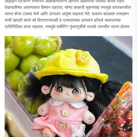
डिझाइन घटकांना स्पष्टपणे ओळखण्यायोग्य ठेवणारी आकाराची व्याख्या कायम राहते.
देखभालीच्या आवश्यकता किमान राहतात, सोप्या काळजी सूचनांसह ज्यामुळे वापरकर्त्यांवर
जास्त बोजा टाळता येतो आणि उत्पादन आयुष्य वाढवता येते. बलवान बांधकाम तत्त्वज्ञान
याची खात्री करते की वितरणानंतरही हे प्रचारात्मक उत्पादने ब्रँडचे सकारात्मक
प्रतिनिधित्व करत राहतात, ज्यामुळे मार्केटिंग गुंतवणुकीचे परतावे जास्तीत जास्त होतात.