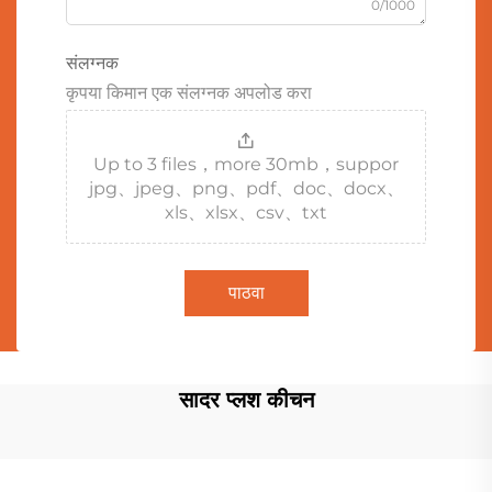
0/1000
संलग्नक
कृपया किमान एक संलग्नक अपलोड करा
Up to 3 files，more 30mb，suppor
jpg、jpeg、png、pdf、doc、docx、
xls、xlsx、csv、txt
पाठवा
सादर प्लश कीचन