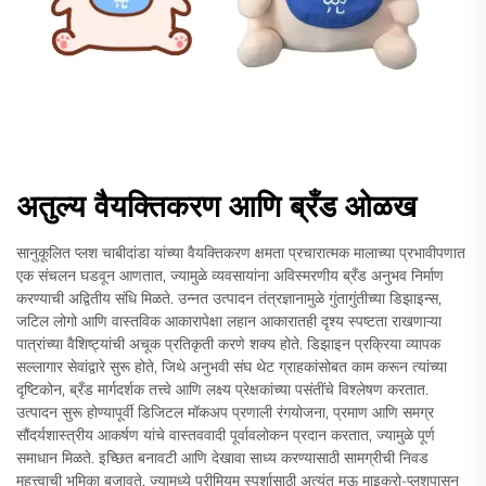
अतुल्य वैयक्तिकरण आणि ब्रँड ओळख
सानुकूलित प्लश चाबीदांडा यांच्या वैयक्तिकरण क्षमता प्रचारात्मक मालाच्या प्रभावीपणात
एक संचलन घडवून आणतात, ज्यामुळे व्यवसायांना अविस्मरणीय ब्रँड अनुभव निर्माण
करण्याची अद्वितीय संधि मिळते. उन्नत उत्पादन तंत्रज्ञानामुळे गुंतागुंतीच्या डिझाइन्स,
जटिल लोगो आणि वास्तविक आकारापेक्षा लहान आकारातही दृश्य स्पष्टता राखणाऱ्या
पात्रांच्या वैशिष्ट्यांची अचूक प्रतिकृती करणे शक्य होते. डिझाइन प्रक्रिया व्यापक
सल्लागार सेवांद्वारे सुरू होते, जिथे अनुभवी संघ थेट ग्राहकांसोबत काम करून त्यांच्या
दृष्टिकोन, ब्रँड मार्गदर्शक तत्त्वे आणि लक्ष्य प्रेक्षकांच्या पसंतींचे विश्लेषण करतात.
उत्पादन सुरू होण्यापूर्वी डिजिटल मॉकअप प्रणाली रंगयोजना, प्रमाण आणि समग्र
सौंदर्यशास्त्रीय आकर्षण यांचे वास्तववादी पूर्वावलोकन प्रदान करतात, ज्यामुळे पूर्ण
समाधान मिळते. इच्छित बनावटी आणि देखावा साध्य करण्यासाठी सामग्रीची निवड
महत्त्वाची भूमिका बजावते, ज्यामध्ये प्रीमियम स्पर्शासाठी अत्यंत मऊ माइक्रो-प्लशपासून