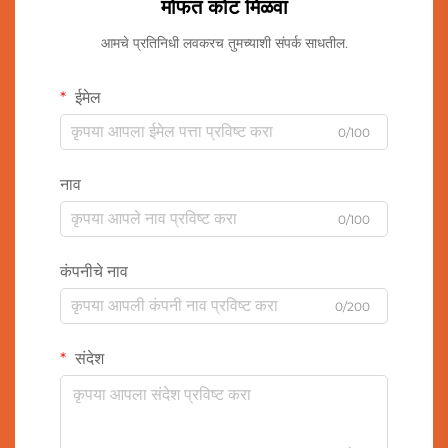
मोफत कोट मिळवा
आमचे प्रतिनिधी लवकरच तुमच्याशी संपर्क साधतील.
ईमेल
0/100
नाव
0/100
कंपनीचे नाव
0/200
संदेश