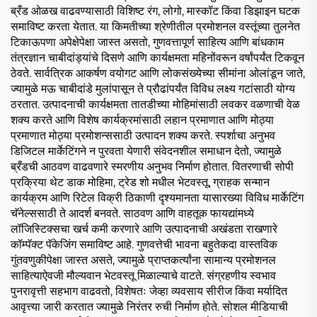
ब्रँड ओळख वाढवण्यासाठी विशिष्ट रंग, लोगो, मास्कॉट किंवा डिझाइन घटक
समाविष्ट करता येतात. या किमतीच्या श्रेणीतील प्रमोशनल वस्तूंच्या तुलनेत
टिकाऊपणा अपेक्षेपेक्षा जास्त असतो, गुणवत्तापूर्ण साहित्य आणि बांधकाम
तंत्रज्ञान चाबीदांड्यांचे दिसणे आणि कार्यक्षमता महिनोंवरून वर्षांपर्यंत टिकवून
ठेवते. सार्वत्रिक आकर्षण वयोगट आणि लोकसंख्येच्या सीमांना ओलांडून जाते,
ज्यामुळे मऊ चाबीदांडे मुलांपासून ते प्रौढांपर्यंत विविध लक्ष्य गटांसाठी योग्य
ठरतात. उत्पादनाची कार्यक्षमता तातडीच्या मोहिमांसाठी लवकर वळणाची वेळ
शक्य करते आणि विशेष कार्यक्रमांसाठी लहान प्रमाणात आणि मोठ्या
प्रमाणात मोठ्या प्रमोशन्ससाठी उत्पादन शक्य करते. स्पर्शाचा अनुभव
डिजिटल मार्केटिंगने न पुरवता येणारी संवेदनशील समाधान देतो, ज्यामुळे
ब्रँडची आठवण वाढवणारे स्मरणीय अनुभव निर्माण होतात. वितरणाची सोपी
प्रक्रिया थेट डाक मोहिमा, ट्रेड शो मधील भेटवस्तू, ग्राहक सन्मान
कार्यक्रम आणि रिटेल विक्री ठिकाणी दृश्यमानता यासारख्या विविध मार्केटिंग
चॅनेल्ससाठी ते आदर्श बनवते. साठवण आणि वाहतूक फायद्यांमध्ये
लॉजिस्टिक्सचा खर्च कमी करणारे आणि उत्पादनाची अखंडता राखणारे
कॉम्पॅक्ट पॅकेजिंग समाविष्ट आहे. गुणवत्तेची भावना बहुतेकदा वास्तविक
गुंतवणुकीपेक्षा जास्त असते, ज्यामुळे प्राप्तकर्त्यांना सामान्य प्रमोशनल
साहित्याऐवजी मौल्यवान भेटवस्तू मिळाल्याचे वाटते. संग्रहणीय स्वभाव
पुनरावृत्ती सहभाग वाढवतो, विशेषतः जेव्हा व्यवसाय सीरीज किंवा मर्यादित
आवृत्त्या जारी करतात ज्यामुळे निरंतर रुची निर्माण होते. सोशल मीडियाची