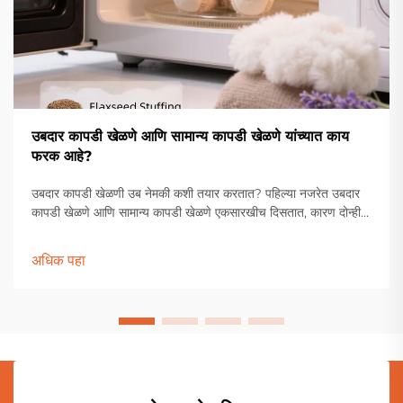
उबदार कापडी खेळणे आणि सामान्य कापडी खेळणे यांच्यात काय
फरक आहे?
उबदार कापडी खेळणी उब नेमकी कशी तयार करतात? पहिल्या नजरेत उबदार
कापडी खेळणे आणि सामान्य कापडी खेळणे एकसारखीच दिसतात, कारण दोन्ही
नरम कापडापासून बनलेली असतात. मात्र, त्यांच्या आतील भरलेल्या सामग्रीत
मोठा फरक असतो. सामान्य कापूस भरल्याशिवाय, उबदार कापडी खेळण्यांमध्ये
अधिक पहा
सामान्य कापडी खेळण्यांपेक्षा वेगळीच सामग्री वापरली जाते...