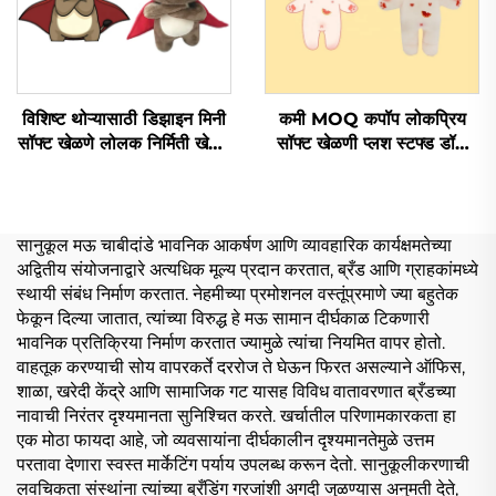
विशिष्ट थोऱ्यासाठी डिझाइन मिनी
कमी MOQ कपॉप लोकप्रिय
सॉफ्ट खेळणे लोलक निर्मिती खेळणे
सॉफ्ट खेळणी प्लश स्टफ्ड डॉल
भरपूर जानवर लोलक विशिष्ट
ऑर्डरवारी
सानुकूल मऊ चाबीदांडे भावनिक आकर्षण आणि व्यावहारिक कार्यक्षमतेच्या
अद्वितीय संयोजनाद्वारे अत्यधिक मूल्य प्रदान करतात, ब्रँड आणि ग्राहकांमध्ये
स्थायी संबंध निर्माण करतात. नेहमीच्या प्रमोशनल वस्तूंप्रमाणे ज्या बहुतेक
फेकून दिल्या जातात, त्यांच्या विरुद्ध हे मऊ सामान दीर्घकाळ टिकणारी
भावनिक प्रतिक्रिया निर्माण करतात ज्यामुळे त्यांचा नियमित वापर होतो.
वाहतूक करण्याची सोय वापरकर्ते दररोज ते घेऊन फिरत असल्याने ऑफिस,
शाळा, खरेदी केंद्रे आणि सामाजिक गट यासह विविध वातावरणात ब्रँडच्या
नावाची निरंतर दृश्यमानता सुनिश्चित करते. खर्चातील परिणामकारकता हा
एक मोठा फायदा आहे, जो व्यवसायांना दीर्घकालीन दृश्यमानतेमुळे उत्तम
परतावा देणारा स्वस्त मार्केटिंग पर्याय उपलब्ध करून देतो. सानुकूलीकरणाची
लवचिकता संस्थांना त्यांच्या ब्रँडिंग गरजांशी अगदी जुळण्यास अनुमती देते,