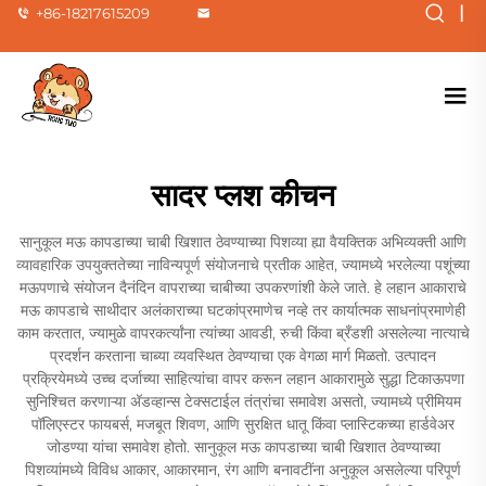
|
+86-18217615209
सादर प्लश कीचन
सानुकूल मऊ कापडाच्या चाबी खिशात ठेवण्याच्या पिशव्या ह्या वैयक्तिक अभिव्यक्ती आणि
व्यावहारिक उपयुक्ततेच्या नाविन्यपूर्ण संयोजनाचे प्रतीक आहेत, ज्यामध्ये भरलेल्या पशूंच्या
मऊपणाचे संयोजन दैनंदिन वापराच्या चाबीच्या उपकरणांशी केले जाते. हे लहान आकाराचे
मऊ कापडाचे साथीदार अलंकाराच्या घटकांप्रमाणेच नव्हे तर कार्यात्मक साधनांप्रमाणेही
काम करतात, ज्यामुळे वापरकर्त्यांना त्यांच्या आवडी, रुची किंवा ब्रँडशी असलेल्या नात्याचे
प्रदर्शन करताना चाब्या व्यवस्थित ठेवण्याचा एक वेगळा मार्ग मिळतो. उत्पादन
प्रक्रियेमध्ये उच्च दर्जाच्या साहित्यांचा वापर करून लहान आकारामुळे सुद्धा टिकाऊपणा
सुनिश्चित करणाऱ्या अ‍ॅडव्हान्स टेक्सटाईल तंत्रांचा समावेश असतो, ज्यामध्ये प्रीमियम
पॉलिएस्टर फायबर्स, मजबूत शिवण, आणि सुरक्षित धातू किंवा प्लास्टिकच्या हार्डवेअर
जोडण्या यांचा समावेश होतो. सानुकूल मऊ कापडाच्या चाबी खिशात ठेवण्याच्या
पिशव्यांमध्ये विविध आकार, आकारमान, रंग आणि बनावटींना अनुकूल असलेल्या परिपूर्ण