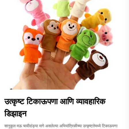
उत्कृष्ट टिकाऊपणा आणि व्यावहारिक
डिझाइन
सानुकूल मऊ चावीदांड्या मागे असलेल्या अभियांत्रिकीच्या उत्कृष्टतेमध्ये टिकाऊपणा