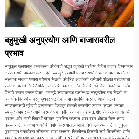
बहुमुखी अनुप्रयोग आणि बाजारावरील
प्रभाव
सानुकूल फुलपासून बनवलेल्या कीचेनची अद्भुत बहुमुखी प्रतिभा विविध बाजार विभागांमध्ये
विस्तृत संधी उपलब्ध करून देते, ज्यामुळे प्रभावी प्रचार रणनीतीच्या शोधात असलेल्या
संस्थांना मोजता येणारा परिणाम मिळतो. कॉर्पोरेट अर्जांमध्ये कर्मचारी ओळख प्रकल्पांचा
समावेश असतो जिथे वैयक्तिकृत कीचेन मान्यता, सेवा मैलाचे टप्पे किंवा कंपनीच्या वर्धापन
दिनाचे स्मरण करून देतात, ज्यामुळे सकारात्मक कार्यस्थळ संस्कृतीला बळ मिळते. या
आकर्षक वितरणीय वस्तू बूथवर भेट देणाऱ्यांना आकर्षित करतात आणि घटना
संपल्यानंतरही ब्रँडची दृश्यमानता टिकवून ठेवणारे स्मरणीय उपहार प्रदान करतात,
ज्यामुळे व्यापार मेळाव्यांची प्रभावीपणा नवीन स्तरावर पोहोचते. शैक्षणिक संस्था विद्यार्थी,
पालक आणि माजी विद्यार्थी गौरवाने प्रदर्शित करतात अशा दृश्य ओळख चिन्हे तयार
करण्यासाठी, शाळेच्या भावनेचे निर्माण करण्यासाठी आणि निधी उभारण्यासाठी सानुकूल
फुलपासून बनवलेल्या कीचेनचा वापर करतात. विक्रीच्या ठिकाणी कमी किमतीच्या आणि
भावनिक आकर्षणाच्या कारणास्तव अपेक्षित खरेदीची गुणवत्ता वाढते, ज्यामुळे स्वयंचलित