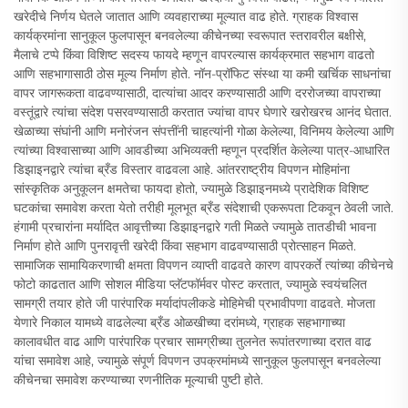
खरेदीचे निर्णय घेतले जातात आणि व्यवहाराच्या मूल्यात वाढ होते. ग्राहक विश्वास
कार्यक्रमांना सानुकूल फुलपासून बनवलेल्या कीचेनच्या स्वरूपात स्तरावरील बक्षीसे,
मैलाचे टप्पे किंवा विशिष्ट सदस्य फायदे म्हणून वापरल्यास कार्यक्रमात सहभाग वाढतो
आणि सहभागासाठी ठोस मूल्य निर्माण होते. नॉन-प्रॉफिट संस्था या कमी खर्चिक साधनांचा
वापर जागरूकता वाढवण्यासाठी, दात्यांचा आदर करण्यासाठी आणि दररोजच्या वापराच्या
वस्तूंद्वारे त्यांचा संदेश पसरवण्यासाठी करतात ज्यांचा वापर घेणारे खरोखरच आनंद घेतात.
खेळाच्या संघांनी आणि मनोरंजन संपत्तींनी चाहत्यांनी गोळा केलेल्या, विनिमय केलेल्या आणि
त्यांच्या विश्वासाच्या आणि आवडीच्या अभिव्यक्ती म्हणून प्रदर्शित केलेल्या पात्र-आधारित
डिझाइनद्वारे त्यांचा ब्रँड विस्तार वाढवला आहे. आंतरराष्ट्रीय विपणन मोहिमांना
सांस्कृतिक अनुकूलन क्षमतेचा फायदा होतो, ज्यामुळे डिझाइनमध्ये प्रादेशिक विशिष्ट
घटकांचा समावेश करता येतो तरीही मूलभूत ब्रँड संदेशाची एकरूपता टिकवून ठेवली जाते.
हंगामी प्रचारांना मर्यादित आवृत्तीच्या डिझाइनद्वारे गती मिळते ज्यामुळे तातडीची भावना
निर्माण होते आणि पुनरावृत्ती खरेदी किंवा सहभाग वाढवण्यासाठी प्रोत्साहन मिळते.
सामाजिक सामायिकरणाची क्षमता विपणन व्याप्ती वाढवते कारण वापरकर्ते त्यांच्या कीचेनचे
फोटो काढतात आणि सोशल मीडिया प्लॅटफॉर्मवर पोस्ट करतात, ज्यामुळे स्वयंचलित
सामग्री तयार होते जी पारंपारिक मर्यादांपलीकडे मोहिमेची प्रभावीपणा वाढवते. मोजता
येणारे निकाल यामध्ये वाढलेल्या ब्रँड ओळखीच्या दरांमध्ये, ग्राहक सहभागाच्या
कालावधीत वाढ आणि पारंपारिक प्रचार सामग्रीच्या तुलनेत रूपांतरणाच्या दरात वाढ
यांचा समावेश आहे, ज्यामुळे संपूर्ण विपणन उपक्रमांमध्ये सानुकूल फुलपासून बनवलेल्या
कीचेनचा समावेश करण्याच्या रणनीतिक मूल्याची पुष्टी होते.