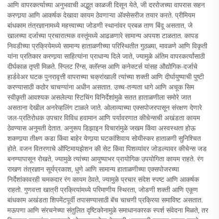
आणि वापरकर्त्याच्या अनुभवाची अद्भुत काळजी दिसून येते, जी दररोजच्या वापरास सहन
करणार्‍या आणि आकर्षक देखावा कायम ठेवणाऱ्या अ‍ॅक्सेसरीज तयार करते. प्रीमियम
बांधकाम तंत्रज्ञानामध्ये महत्त्वाच्या जोडणी स्थानांवर प्रबळ ताण बिंदू असतात, जे
खालच्या दर्जाच्या प्रचारात्मक वस्तूंमध्ये आढळणारे सामान्य अपयश टाळतात. कापड
निवडीच्या प्रक्रियेमध्ये सामान्य हाताळणीच्या परिस्थितीत गुठळ्या, मावळणे आणि विकृती
यांना प्रतिकार करणार्‍या साहित्यांना प्राधान्य दिले जाते, ज्यामुळे अंतिम वापरकर्त्यांसाठी
दीर्घकाळ तृप्ती मिळते. स्प्लिट रिंग्स, क्लॅस्प्स आणि कनेक्टर्स यांसह औद्योगिक-दर्जाचे
हार्डवेअर घटक पुनरावृत्ती वापराच्या चक्रांखाली त्यांच्या शक्ती आणि दीर्घायुष्याची पुष्टी
करण्यासाठी कठोर चाचण्यांना अधीन असतात. उच्च-तन्यता धागे आणि अचूक सिम
स्वीकृती आवश्यक असलेल्या स्टिचिंग विनिर्देशांमुळे सतत हाताळणीला समोरे जात
असताना देखील अनरेव्हलिंग टाळले जाते. ओलाव्याच्या एक्सपोजरपासून संरक्षण देणारे
जल-प्रतिरोधक उपचार विविध हवामान आणि पर्यावरणात कीचेन्सची अखंडता कायम
ठेवण्यास अनुमती देतात. अनुरूप डिझाइन विचारांमुळे जखम किंवा अस्वस्थता होऊ
शकणार्‍या तीक्ष्ण कडा किंवा बाहेर येणार्‍या घटकांशिवाय सोयीस्कर हाताळणी सुनिश्चित
होते. वजन वितरणाचे ऑप्टिमायझेशन की सेट किंवा पिशव्यांवर जोडल्यावर कीचेन्स जड
बनण्यापासून रोखते, ज्यामुळे त्यांच्या आयुष्याभर प्रायोगिक उपयोगिता कायम राहते. रंग
राखण तंत्रज्ञान सूर्यप्रकाश, धुणे आणि सामान्य हाताळणीच्या एक्सपोजरच्या
निर्देशांकावरही चमकदार रंग कायम ठेवते, ज्यामुळे प्रचार संदेश स्पष्ट आणि आकर्षक
राहतो. गुणवत्ता खात्री प्रक्रियांमध्ये परिमाणीय स्थिरता, जोडणी शक्ती आणि एकूण
बांधकाम अखंडता शिपमेंटपूर्वी तपासण्यासाठी बॅच चाचणी प्रक्रिया समाविष्ट असतात.
मऊपणा आणि संरचनेच्या संतुलित दृष्टिकोनामुळे समाधानकारक स्पर्श संवेदना मिळते, तर