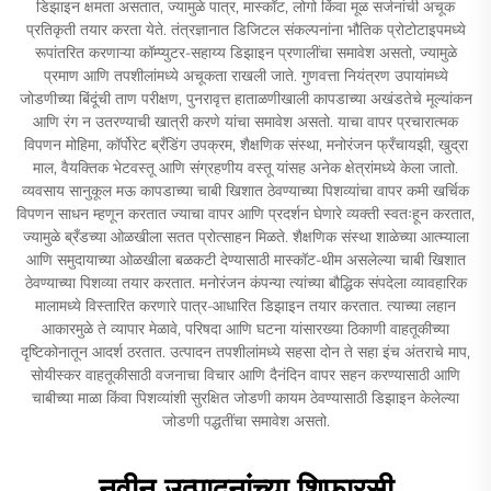
डिझाइन क्षमता असतात, ज्यामुळे पात्र, मास्कॉट, लोगो किंवा मूळ सर्जनांची अचूक
प्रतिकृती तयार करता येते. तंत्रज्ञानात डिजिटल संकल्पनांना भौतिक प्रोटोटाइपमध्ये
रूपांतरित करणाऱ्या कॉम्प्युटर-सहाय्य डिझाइन प्रणालींचा समावेश असतो, ज्यामुळे
प्रमाण आणि तपशीलांमध्ये अचूकता राखली जाते. गुणवत्ता नियंत्रण उपायांमध्ये
जोडणीच्या बिंदूंची ताण परीक्षण, पुनरावृत्त हाताळणीखाली कापडाच्या अखंडतेचे मूल्यांकन
आणि रंग न उतरण्याची खात्री करणे यांचा समावेश असतो. याचा वापर प्रचारात्मक
विपणन मोहिमा, कॉर्पोरेट ब्रँडिंग उपक्रम, शैक्षणिक संस्था, मनोरंजन फ्रँचायझी, खुद्रा
माल, वैयक्तिक भेटवस्तू आणि संग्रहणीय वस्तू यांसह अनेक क्षेत्रांमध्ये केला जातो.
व्यवसाय सानुकूल मऊ कापडाच्या चाबी खिशात ठेवण्याच्या पिशव्यांचा वापर कमी खर्चिक
विपणन साधन म्हणून करतात ज्याचा वापर आणि प्रदर्शन घेणारे व्यक्ती स्वतःहून करतात,
ज्यामुळे ब्रँडच्या ओळखीला सतत प्रोत्साहन मिळते. शैक्षणिक संस्था शाळेच्या आत्म्याला
आणि समुदायाच्या ओळखीला बळकटी देण्यासाठी मास्कॉट-थीम असलेल्या चाबी खिशात
ठेवण्याच्या पिशव्या तयार करतात. मनोरंजन कंपन्या त्यांच्या बौद्धिक संपदेला व्यावहारिक
मालामध्ये विस्तारित करणारे पात्र-आधारित डिझाइन तयार करतात. त्याच्या लहान
आकारमुळे ते व्यापार मेळावे, परिषदा आणि घटना यांसारख्या ठिकाणी वाहतूकीच्या
दृष्टिकोनातून आदर्श ठरतात. उत्पादन तपशीलांमध्ये सहसा दोन ते सहा इंच अंतराचे माप,
सोयीस्कर वाहतूकीसाठी वजनाचा विचार आणि दैनंदिन वापर सहन करण्यासाठी आणि
चाबीच्या माळा किंवा पिशव्यांशी सुरक्षित जोडणी कायम ठेवण्यासाठी डिझाइन केलेल्या
जोडणी पद्धतींचा समावेश असतो.
नवीन उत्पादनांच्या शिफारसी