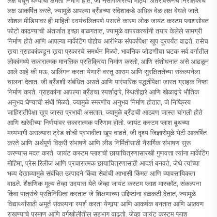
लक्ष वेधून घेण्याची क्षमता निर्माण होते, जी नैसर्गिकरित्या मोठ्या अंतरावरूनच निरीक्षकांचे
लक्ष आकर्षित करते, ज्यामुळे आपल्या ब्रँडच्या संदेशाकडे अधिक वेळ लक्ष वेधले जाते.
सोशल मीडियावर ही माहिती स्वयंचलितपणे पसरते कारण लोक जायंट कस्टम प्लाशसोबत
फोटो काढण्याची अंतर्जात इच्छा बाळगतात, ज्यामुळे वापरकर्त्यांनी तयार केलेले सामग्री
निर्माण होते आणि आपल्या मार्केटिंग पोहोच आरंभिक संपर्कापेक्षा खूप दूरपर्यंत वाढते, तसेच
खर्‍या ग्राहकांकडून खर्‍या प्रकारचे समर्थन मिळते. भावनिक जोडणीचा घटक सर्व वर्गातील
लोकांमध्ये सकारात्मक मानसिक प्रतिक्रिया निर्माण करतो, आणि संशोधनात असे आढळून
आले आहे की मऊ, आलिंगन करता येणारी वस्तू आराम आणि सुरक्षिततेच्या संकल्पनेला
चालना देतात, जी ब्रँडशी संबंधित असते आणि पारंपारिक पद्धतींपेक्षा जास्त ग्राहक निष्ठा
निर्माण करते. ग्राहकांना आपल्या ब्रँडचा स्पर्शाद्वारे, स्थितीद्वारे आणि खेळाद्वारे भौतिक
अनुभव घेण्याची संधी मिळते, ज्यामुळे स्मरणीय अनुभव निर्माण होतात, जे निष्क्रिय
जाहिरातीपेक्षा खूप जास्त प्रभावी असतात, ज्यामुळे ब्रँडची आठवण जास्त चांगली होते
आणि खरेदीच्या निर्णयांवर सकारात्मक परिणाम होतो. जायंट कस्टम प्लाश बूथच्या
मध्यभागी असल्यास ट्रेड शोची प्रभावीता खूप वाढते, जी दृश्य जिज्ञासेमुळे भेटी आकर्षित
करते आणि अर्थपूर्ण विक्री संभाषणे आणि लीड निर्मितीसाठी नैसर्गिक संभाषण सुरू
करण्यास मदत करते. जायंट कस्टम प्लाशची छायाचित्रणासारखी गुणवत्ता त्यांना मार्केटिंग
मोहिमा, प्रेस रिलीज आणि प्रचारात्मक छायाचित्रणासाठी आदर्श बनवते, जेथे त्यांच्या
भव्य देखाव्यामुळे संबंधित उत्पादने किंवा सेवांची आभासी किंमत आणि व्यावसायिकता
वाढते. शैक्षणिक मूल्य तेव्हा उदयास येते जेव्हा जायंट कस्टम प्लाश मास्कॉट, संकल्पना
किंवा पात्रांचे प्रतिनिधित्व करतात जे शिक्षणाच्या उद्दिष्टांना बळकटी देतात, ज्यामुळे
विद्यार्थ्यांसाठी अमूर्त संकल्पना स्पर्श करता येणार्‍या आणि आकर्षक बनतात आणि आठवण
राखण्याचे प्रमाण आणि वर्गखोलीतील सहभाग वाढतो. जेव्हा जायंट कस्टम प्लाश