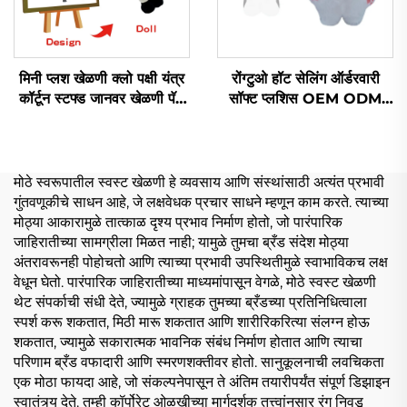
मिनी प्लश खेळणी क्लो पक्षी यंत्र
रोंग्टुओ हॉट सेलिंग ऑर्डरवारी
कॉर्टून स्टफ्ड जानवर खेळणी पॅज
सॉफ्ट प्लशिस OEM ODM
बनेरी कॅट ऑर्डरवारी प्लश कीचन
ऑर्डरवारी कपॉप प्लश डॉल खेळणी
10cm
मोठे स्वरूपातील स्वस्ट खेळणी हे व्यवसाय आणि संस्थांसाठी अत्यंत प्रभावी
गुंतवणूकीचे साधन आहे, जे लक्षवेधक प्रचार साधने म्हणून काम करते. त्याच्या
मोठ्या आकारामुळे तात्काळ दृश्य प्रभाव निर्माण होतो, जो पारंपारिक
जाहिरातीच्या सामग्रीला मिळत नाही; यामुळे तुमचा ब्रँड संदेश मोठ्या
अंतरावरूनही पोहोचतो आणि त्याच्या प्रभावी उपस्थितीमुळे स्वाभाविकच लक्ष
वेधून घेतो. पारंपारिक जाहिरातीच्या माध्यमांपासून वेगळे, मोठे स्वस्ट खेळणी
थेट संपर्काची संधी देते, ज्यामुळे ग्राहक तुमच्या ब्रँडच्या प्रतिनिधित्वाला
स्पर्श करू शकतात, मिठी मारू शकतात आणि शारीरिकरित्या संलग्न होऊ
शकतात, ज्यामुळे सकारात्मक भावनिक संबंध निर्माण होतात आणि त्याचा
परिणाम ब्रँड वफादारी आणि स्मरणशक्तीवर होतो. सानुकूलनाची लवचिकता
एक मोठा फायदा आहे, जो संकल्पनेपासून ते अंतिम तयारीपर्यंत संपूर्ण डिझाइन
स्वातंत्र्य देते. तुम्ही कॉर्पोरेट ओळखीच्या मार्गदर्शक तत्त्वांनुसार रंग निवडू