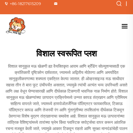
|
+86-18217615209
विशाल स्वरूपित प्लश
विशाल सानुकूल मऊ खेळणी ह्या वैयक्तिकृत आराम आणि ब्रँडिंग सोल्यूशन्ससाठी एक
क्रांतिकारी दृष्टिकोन दर्शवतात, ज्यामध्ये अद्वितीय मोठेपणा आणि अमर्यादित
सानुकूलीकरणाच्या शक्यता एकत्रित केल्या जातात. ही ओव्हरसाइज्ड मऊ साथीदार
सहसा तीन ते बारा फूट उंचीपर्यंत असतात, ज्यामुळे त्यांची अत्यंत भव्य उपस्थिती असते
आणि लक्ष वेधून घेण्यासारखी आणि दीर्घकाळ टिकणारी भावनिक नाळ निर्माण होते. विशाल
सानुकूल मऊ खेळण्यांच्या उत्पादन प्रक्रियेमध्ये उन्नत कापड तंत्रज्ञान आणि प्रीमियम
साहित्य वापरले जाते, ज्यामध्ये हायपोअ‍ॅलर्जेनिक पॉलिएस्टर फायबरफिल, टिकाऊ
पॉलिएस्टर कापड आणि तेजस्वी रंग आणि गुंतागुंतीच्या तपशिलांना दीर्घकाळ टिकवून
ठेवणाऱ्या विशेष मुद्रण तंत्रज्ञानाचा समावेश आहे. विशाल सानुकूल मऊ उत्पादनांच्या
तांत्रिक वैशिष्ट्यांमध्ये तारांच्या फ्रेम किंवा प्लास्टिक सपोर्ट्सचा वापर करून आंतरिक
रचना मजबूत केली जाते, ज्यामुळे आकार टिकवून राहतो आणि सुरक्षा मानदंडांचेही पालन