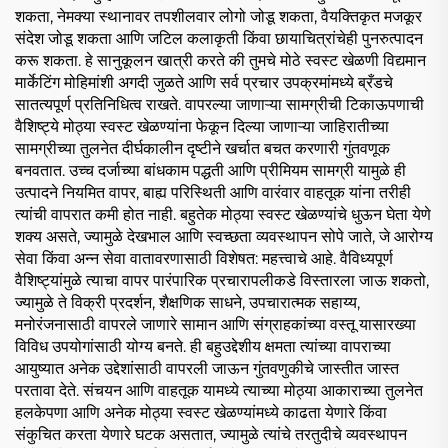
शकता, नेमक्या स्थानावर तपशीलवार लोगो जोडू शकता, वैयक्तिकृत मजकूर
संदेश जोडू शकता आणि जटिल कलाकृती किंवा छायाचित्रांचेही पुनरुत्पादन
करू शकता. हे सानुकूलन खात्री करते की तुमचे मोठे स्वस्ट खेळणी विद्यमान
मार्केटिंग मोहिमांशी अगदी जुळते आणि सर्व प्रचार उपक्रमांमध्ये ब्रँडचे
सातत्यपूर्ण प्रतिनिधित्व राखते. वापरल्या जाणाऱ्या सामग्रीची टिकाऊपणाची
वैशिष्ट्ये मोठ्या स्वस्ट खेळण्यांना फेकून दिल्या जाणाऱ्या जाहिरातीच्या
सामग्रीच्या तुलनेत दीर्घकालीन दृष्टीने खर्चात बचत करणारी गुंतवणूक
बनवतात. उच्च दर्जाच्या बांधकाम पद्धती आणि प्रीमियम सामग्री यामुळे ही
उत्पादने नियमित वापर, बाह्य परिस्थिती आणि वारंवार वाहतूक यांना तरीही
त्यांची वापरात कमी होत नाही. बहुतेक मोठ्या स्वस्ट खेळण्यांचे धुऊन घेता येणे
शक्य असते, ज्यामुळे देखभाल आणि स्वच्छता व्यवस्थापन सोपे जाते, जे आरोग्य
सेवा किंवा अन्न सेवा वातावरणासाठी विशेषत: महत्त्वाचे आहे. वैविध्यपूर्ण
वैशिष्ट्यांमुळे त्याचा वापर पारंपारिक प्रचारापलीकडे विस्तारला जाऊ शकतो,
ज्यामुळे ते विक्री प्रदर्शन, शैक्षणिक साधने, उपचारात्मक सहाय्य,
मनोरंजनासाठी वापरले जाणारे सामान आणि संग्राहकांच्या वस्तू यासारख्या
विविध उपयोगांसाठी योग्य बनते. ही बहुउद्देशीय क्षमता त्यांच्या वापराच्या
आयुष्यात अनेक उद्देशांसाठी वापरली जाऊन गुंतवणुकीचे जास्तीत जास्त
परतावा देते. संचयन आणि वाहतूक यामध्ये त्याच्या मोठ्या आकाराच्या तुलनेत
हलकेपणा आणि अनेक मोठ्या स्वस्ट खेळण्यांमध्ये काढता येणारे किंवा
संकुचित करता येणारे घटक असतात, ज्यामुळे त्यांचे तरतुदीचे व्यवस्थापन