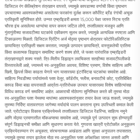
डिजिटल रंग कॅलिब्रेशन तंत्रज्ञान वापरते, ज्यामुळे कापडाच्या वर्णाची किंवा पृष्ठभाग
उपचाराच्या आवश्यकतेच्या असलेल्या फरकांना दुर्लक्ष करून कॉर्पोरेट ब्रँड रंगांची अचूक
प्रतिकृती सुनिश्चित होते. उन्नत एम्ब्रॉइडरी क्षमता 15,000 पेक्षा जास्त स्टिच प्रति
चौरस इंच असलेल्या धाग्यांचा वापर करून जटिल लोगो, तपशीलवार मजकूर आणि
गुंतागुंतीच्या सजावटीच्या घटकांचे एकीकरण सुलभ करते, ज्यामुळे अत्यधिक स्पष्टता आणि
टिकाऊपणा मिळतो. डिजिटल प्रिंटिंग अर्ज मोठ्या पृष्ठभाग क्षेत्रावर फोटोरिअलिस्टिक
छायाचित्र प्रतिकृती सक्षम करतात, ज्यामुळे उत्पादन छायाचित्रे, वास्तुकलेची प्रतिमा
किंवा कलात्मक डिझाइन समाविष्ट करणे शक्य होते, जे फक्त पारंपारिक एम्ब्रॉइडरी
तंत्रज्ञानाद्वारे शक्य नसते. त्रि-मितीय डिझाइन लवचिकता सतहीच्या सजावटीपलीकडे
विस्तारलेली आहे, ज्यामध्ये स्व-अनुकूलित अवयव, विशिष्ट प्रमाण, विशेष साहित्य आणि
खिशे, झिपर्स किंवा काढता येणारे भाग यासारख्या इंटरॅक्टिव्ह घटकांचा समावेश आहे.
साहित्य निवडीच्या पर्यायांमध्ये प्लश वेलूर, कॉर्डरॉय, फ्लीस, बनावटीचे कोट, प्रतिबिंबित
कापड किंवा बाह्य वापरासाठी आर्द्रता-प्रतिरोधक उपचार यासारख्या विशेष साहित्यांसह
विविध कापड वर्ण समाविष्ट आहेत. आकाराची मोठेपणा सुनिश्चित करते की तुमचा मोठा
स्व-अनुकूलित प्लश नेमक्या मापांच्या आवश्यकतांनुसार तयार केला जाऊ शकतो, ज्यामुळे
तुमच्या निर्दिष्ट वातावरणात जागेच्या मर्यादांचे पालन करताना दृश्य उपस्थिती कमाल केली
जाते. प्रोटोटाइप विकास प्रक्रियेमध्ये तपशीलवार डिजिटल रेंडरिंग्स, साहित्य नमुने
आणि मोठ्या प्रमाणातील मॉकअप्सचा समावेश आहे, ज्यामुळे पूर्ण उत्पादन सुरू होण्यापूर्वी
संपूर्ण डिझाइनची समीक्षा आणि सुधारणा करता येते. गुणवत्ता खात्री प्रोटोकॉल अनुकूलन
प्रक्रियेदरम्यान रंग अचूकता, संरचनात्मक अखंडता आणि सुरक्षा अनुपालन तपासतात,
ज्यामुळे तुमचा तयार झालेला मोठा स्व-अनुकूलित प्लश अपेक्षांपेक्षा जास्त असतो आणि