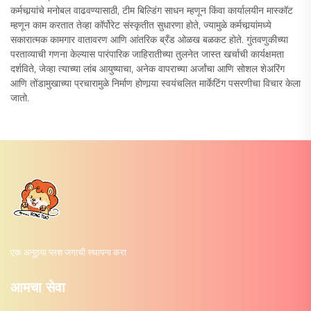
कर्मचार्‍यांचे मनोबल वाढवण्यासाठी, टीम बिल्डिंग साधन म्हणून किंवा कार्यालयीन मास्कॉट
म्हणून काम करतात तेव्हा कॉर्पोरेट संस्कृतीत सुधारणा होते, ज्यामुळे कर्मचार्‍यांमध्ये
सकारात्मक कामगार वातावरण आणि आंतरिक ब्रँड ओळख बळकट होते. गुंतवणुकीच्या
परताव्याची गणना केल्यास पारंपारिक जाहिरातीच्या तुलनेत जास्त खर्चाची कार्यक्षमता
दर्शविते, जेव्हा त्याच्या लांब आयुष्याचा, अनेक वापराच्या अर्जांचा आणि सोशल शेअरिंग
आणि तोंडामुखाच्या प्रचारामुळे निर्माण होणार्‍या स्वयंचलित मार्केटिंग पसरणीचा विचार केला
जातो.
एक अनूठ्या प्लश जगाची स्थापना करा
आमचा सेवा