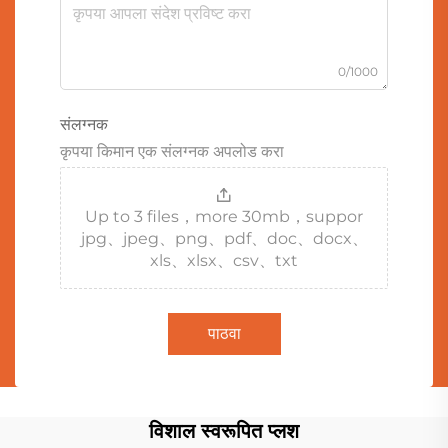
0/1000
संलग्नक
कृपया किमान एक संलग्नक अपलोड करा
Up to 3 files，more 30mb，suppor
jpg、jpeg、png、pdf、doc、docx、
xls、xlsx、csv、txt
पाठवा
विशाल स्वरूपित प्लश