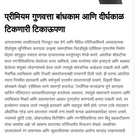
प्रीमियम गुणवत्ता बांधकाम आणि दीर्घकाळ
टिकणारी टिकाऊपणा
उत्पादनाच्या तपशीलाकडे निरखून लक्ष देणे आणि विविध परिस्थितींमध्ये अपवादात्मक
दीर्घायुष्य सुनिश्चित करणार्‍या उत्कृष्ट सामग्रीच्या निवडीमुळे प्रीमियम गुणवत्तेचे निर्माण
मोठ्या सानुकूल प्लशला मानक प्रचारात्मक वस्तूंपासून वेगळे करते. आंतरिक चौकटीचा
वापर रणनीतिकरित्या ठेवलेल्या वायर आर्मेचर्स, उच्च-घनतेच्या फोम इन्सर्ट्स आणि बळकट
केलेल्या संयुक्त जोडण्यांमध्ये केला जातो ज्यामुळे सांरचनिक अखंडता राखली जाते आणि
नैसर्गिक लवचिकता आणि स्थिती समायोजनासही परवानगी दिली जाते. ही प्रगत आंतरिक
रचना नियमित हाताळणी आणि वर्षानुवर्षे प्रदर्शन वापरानंतरही वाकणे, विकृती किंवा
कोसळणे रोखते. प्रीमियम भरणे सामग्री हायपोअॅलर्जेनिक मानदंडांना पूर्ण करणार्‍या
व्हर्जिन पॉलिएस्टर फायबरफिलपासून बनलेल्या असतात, ज्यामुळे सातत्याने मऊपणा आणि
लवचिकता मिळते आणि दाबल्यानंतर आकार पुनर्प्राप्त करण्याची क्षमता राखली जाते, तर
हलकेपणा राखला जातो ज्यामुळे हाताळणे आणि वाहतूक सोपी होते. प्रगत टाके तंत्रज्ञान
औद्योगिक-ग्रेड धागा वापरतात ज्याची तन्य शक्ती मानक आवश्यकतांपेक्षा जास्त असते,
ज्यामध्ये दुहेरी टाके, ओव्हरलॉक्ड फिनिशिंग आणि रणनीतिकरित्या ताण बिंदू बळकटीकरण
यांचा समावेश आहे जो सामान्य वापराच्या परिस्थितीत विभाजन रोखते. सतहीच्या
उपचारांमध्ये रंग लावण्यास आणि सूक्ष्मजीवांच्या उपचारांस आरोग्य मानदंड राखण्यासाठी