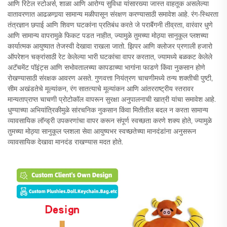
आणि रिटेल स्टोअर्स, शाळा आणि आरोग्य सुविधा यांसारख्या जास्त वाहतूक असलेल्या
वातावरणात आढळणार्‍या सामान्य मळीपासून संरक्षण करण्यासाठी समावेश आहे. रंग-स्थिरता
तंत्रज्ञान छपाई आणि शिवण घटकांना प्रतिबंध करते जे पराबैंगनी तीव्रता, वारंवार धुणे
आणि सामान्य वापरामुळे फिकट पडत नाहीत, ज्यामुळे तुमच्या मोठ्या सानुकूल प्लशच्या
कार्यात्मक आयुष्यात तेजस्वी देखावा राखला जातो. झिपर आणि क्लोजर प्रणाली हजारो
ऑपरेशन चक्रांसाठी रेट केलेल्या भारी घटकांचा वापर करतात, ज्यामध्ये बळकट केलेले
अटॅचमेंट पॉइंट्स आणि सभोवतालच्या कापडाच्या भागांना फाडणे किंवा नुकसान होणे
रोखण्यासाठी संरक्षक आवरण असते. गुणवत्ता नियंत्रण चाचणीमध्ये तन्य शक्तीची पुष्टी,
सीम अखंडतेचे मूल्यांकन, रंग सातत्याचे मूल्यांकन आणि आंतरराष्ट्रीय स्तरावर
मान्यताप्राप्त चाचणी प्रोटोकॉल वापरून सुरक्षा अनुपालनाची खात्री यांचा समावेश आहे.
धुण्याच्या अभियांत्रिकीमुळे सांरचनिक नुकसान किंवा मितीतील बदल न करता सामान्य
व्यावसायिक लॉन्ड्री उपकरणांचा वापर करून संपूर्ण स्वच्छता करणे शक्य होते, ज्यामुळे
तुमच्या मोठ्या सानुकूल प्लशला सेवा आयुष्यभर स्वच्छतेच्या मानदंडांना अनुसरून
व्यावसायिक देखावा मानदंड राखण्यास मदत होते.