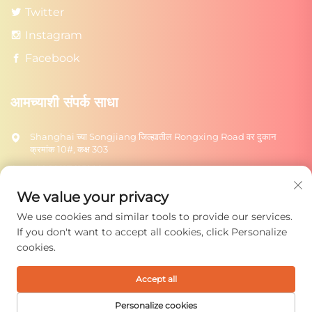
Twitter
Instagram
Facebook
आमच्याशी संपर्क साधा
Shanghai च्या Songjiang जिल्ह्यातील Rongxing Road वर दुकान
क्रमांक 10#, कक्ष 303
+86-18217615209
[email protected]
We value your privacy
We use cookies and similar tools to provide our services.
पाठवा
If you don't want to accept all cookies, click Personalize
cookies.
Accept all
कॉपीराइट © 2025 शंघाई रोंग्टुओ टॉयज कंपनी लिमिटेड. सर्व हक्क राखून.
गोपनीयता धोरण
Personalize cookies