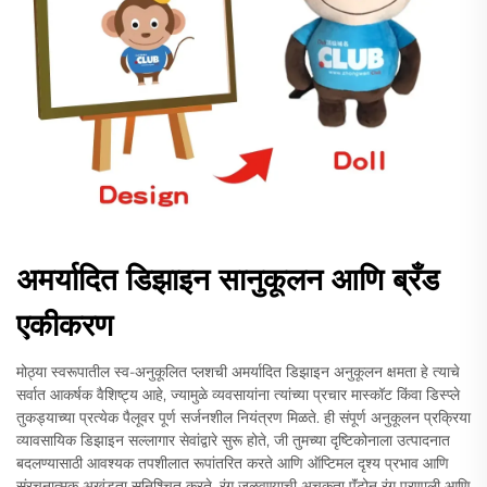
अमर्यादित डिझाइन सानुकूलन आणि ब्रँड
एकीकरण
मोठ्या स्वरूपातील स्व-अनुकूलित प्लशची अमर्यादित डिझाइन अनुकूलन क्षमता हे त्याचे
सर्वात आकर्षक वैशिष्ट्य आहे, ज्यामुळे व्यवसायांना त्यांच्या प्रचार मास्कॉट किंवा डिस्प्ले
तुकड्याच्या प्रत्येक पैलूवर पूर्ण सर्जनशील नियंत्रण मिळते. ही संपूर्ण अनुकूलन प्रक्रिया
व्यावसायिक डिझाइन सल्लागार सेवांद्वारे सुरू होते, जी तुमच्या दृष्टिकोनाला उत्पादनात
बदलण्यासाठी आवश्यक तपशीलात रूपांतरित करते आणि ऑप्टिमल दृश्य प्रभाव आणि
संरचनात्मक अखंडता सुनिश्चित करते. रंग जुळवण्याची अचूकता पॅंटोन रंग प्रणाली आणि