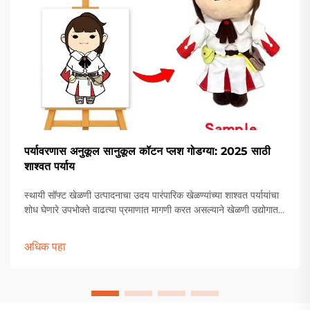
पर्यावरणास अनुकूल सानुकूल कॉटन प्लश गोडग्या: 2025 साठी
शाश्वत पर्याय
स्थायी सॉफ्ट खेळणी उत्पादनाचा उदय पारंपारिक खेळण्यांच्या शाश्वत पर्यायांचा
शोध घेणारे उपभोक्ते वाढत्या प्रमाणात मागणी करत असल्याने खेळणी उद्योगात
अद्भुत बदल होत आहेत. या हिरव्या क्रांतीच्या अग्रभागावर आहेत पर्यावरणपूरक
क...
अधिक पहा