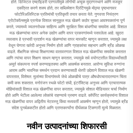
होते. डिजिटल एम्ब्रॉइडरी प्रणालीमुळे लोगोची अचूक मुद्रणस्थाने आणि मजकूर
एकत्रित करणे शक्य होते, तर सब्लिमेशन प्रिंटिंगमुळे मोठ्या पृष्ठभागावर
फोटोरिअलिस्टिक प्रतिमांची प्रतिकृती तयार करता येते. गुणवत्ता नियंत्रण
प्रोटोकॉल्समुळे प्रत्येक विशाल सानुकूल मऊ खेळणे कठोर सुरक्षा आवश्यकतांना पूर्ण
करते, ज्यामध्ये ज्वलनरोधक साहित्य आणि सुरक्षित सिम बांधणीचा समावेश आहे. विशाल
मऊ खेळण्यांचा वापर अनेक उद्योग आणि वापर प्रकरणांमध्ये पसरलेला आहे. खुदरा
व्यवसाय हे प्रभावी प्रदर्शन मऊ खेळण्यांचा वापर मास्कॉट म्हणून करतात, ज्यामुळे लक्ष
वेधून घेणारा खरेदी अनुभव निर्माण होतो आणि ग्राहकांचा सहभाग आणि ब्रँड ओळख
वाढते. शैक्षणिक संस्था शिक्षणाच्या वातावरणात विशाल मऊ खेळणींचा समावेश करतात
आणि त्यांचा वापर शिक्षण साधन म्हणून करतात, ज्यामुळे सर्व वयोगटातील विद्यार्थ्यांसाठी
अमूर्त संकल्पना स्पर्श करण्याइतक्या आणि आकर्षक बनतात. आरोग्य सुविधा रुग्णांना
आराम आणि भावनिक समर्थन प्रदान करण्यासाठी थेरपी उद्देशाने विशाल मऊ खेळणी
वापरतात, विशेषत: मुलांच्या विभागांमध्ये जेथे ओळखीचे पात्र औषधोपचारादरम्यान चिंता
कमी करू शकतात. मनोरंजन स्थळे फोटो संधी, इंटरॅक्टिव्ह अनुभव आणि प्रचारात्मक
मोहिमांसाठी विशाल मऊ खेळणींचा वापर करतात, ज्यामुळे सोशल मीडियावर चर्चा निर्माण
होते आणि भेटीला आलेल्या लोकांचे राहण्याचे प्रमाण वाढते. कॉर्पोरेट कार्यक्रमांना विशाल
मऊ खेळणींचा वापर अद्वितीय भेटवस्तू किंवा मध्यवर्ती आकर्षण म्हणून होतो, ज्यामुळे ब्रँड
संदेश पुनर्बळकटीत होतो आणि प्राप्तकर्त्यांना दीर्घकाळ टिकणारी मूल्ये मिळतात.
नवीन उत्पादनांच्या शिफारसी