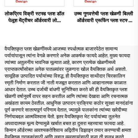
लोकप्रिय विक्री स्टफ्ड प्लश डॉल
उच्च गुणवत्तेची प्लश खेळणी बिल्ली
पेलूश मेंट्रीचर ऑर्डरवारी लोगो
ऑर्डरवारी प्रूफिंग प्लश स्टफ्ड
प्लशी सॉफ्ट प्लश खेळणी
जानवर खेळणी
ऑर्डरवारी
वैयक्तिकृत प्लश खेळणींमध्ये आजच्या स्पर्धात्मक बाजारपेठेत सामान्य
पर्यायांपासून त्यांना वेगळे करणारे अनेक आकर्षक फायदे आहेत. मुख्य फायदा
त्यांच्या अतुलनीय भावनिक मूल्यात आहे, कारण प्रत्येक खेळणीमध्ये
प्राप्तकर्त्यांसोबत अनेक पातळ्यांवर जुळणारा खोल वैयक्तिक अर्थ असतो.
सामूहिक उत्पादित पर्यायांच्या विरुद्ध, ही वैयक्तिकृत साथीदार चिरकालिन
स्मृती निर्माण करतात जी नाती मजबूत करतात आणि आव्हानात्मक काळात
आधार देतात. उच्च दर्जाची बांधणी सुनिश्चित करते की ही वैयक्तिकृत प्लश
खेळणी वर्षानुवर्षे वापर सहन करतील आणि त्यांच्या देखावा आणि रचनात्मक
अखंडता कायम ठेवतील. आधुनिक उत्पादन प्रक्रिया कठोर सुरक्षा मानदंडांना
पूर्ण करणारे सातत्यपूर्ण परिणाम देतात, ज्यामुळे पालकांना त्यांच्या खरेदीच्या
निर्णयाबद्दल आत्मविश्वास येतो. इतर वैयक्तिकृत भेट पर्यायांच्या तुलनेत
अपवादात्मक मूल्य देण्यामुळे खर्चात बचत हा दुसरा महत्त्वाचा फायदा आहे.
किमान ऑर्डरच्या आवश्यकतेशिवाय अद्वितीय डिझाइन तयार करण्याची क्षमता
वैयक्तिक ग्राहकांसाठी आणि लहान व्यवसायांसाठी सुद्धा ती सुलभ करते.