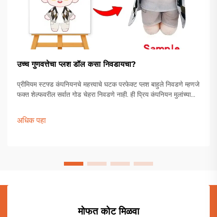
उच्च गुणवत्तेचा प्लश डॉल कसा निवडायचा?
प्रीमियम स्टफ्ड कंपनियनचे महत्त्वाचे घटक परफेक्ट प्लश बाहुले निवडणे म्हणजे
फक्त शेल्फवरील सर्वात गोड चेहरा निवडणे नाही. ही प्रिय कंपनियन मुलांच्या
खेळण्यांच्या पेटीपासून ते प्रौढ संग्राहकांच्या प्रदर्शनापर्यंत विशेष स्थान
राखतात.
अधिक पहा
मोफत कोट मिळवा