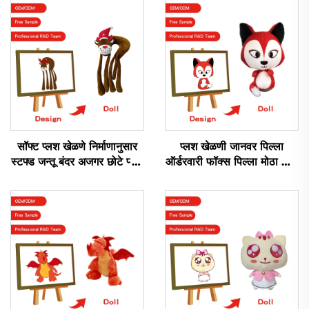
सॉफ्ट प्लश खेळणे निर्माणानुसार
प्लश खेळणी जानवर पिल्ला
स्टफ्ड जन्तू बंदर अजगर छोटे प्लश
ऑर्डरवारी फॉक्स पिल्ला मोठा डॉल
खेळणे
जानवर प्लश स्टफ्ड फॉक्स खेळणी