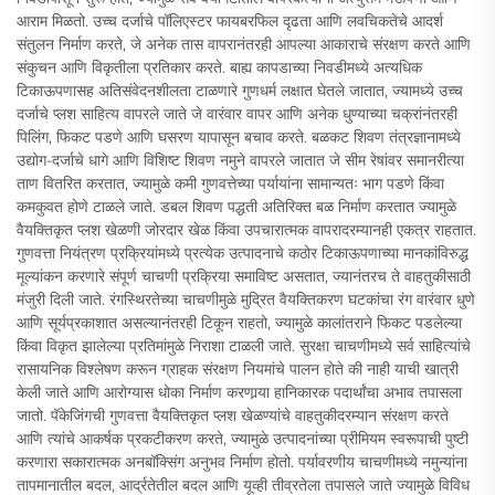
आराम मिळतो. उच्च दर्जाचे पॉलिएस्टर फायबरफिल दृढता आणि लवचिकतेचे आदर्श
संतुलन निर्माण करते, जे अनेक तास वापरानंतरही आपल्या आकाराचे संरक्षण करते आणि
संकुचन आणि विकृतीला प्रतिकार करते. बाह्य कापडाच्या निवडीमध्ये अत्यधिक
टिकाऊपणासह अतिसंवेदनशीलता टाळणारे गुणधर्म लक्षात घेतले जातात, ज्यामध्ये उच्च
दर्जाचे प्लश साहित्य वापरले जाते जे वारंवार वापर आणि अनेक धुण्याच्या चक्रांनंतरही
पिलिंग, फिकट पडणे आणि घसरण यापासून बचाव करते. बळकट शिवण तंत्रज्ञानामध्ये
उद्योग-दर्जाचे धागे आणि विशिष्ट शिवण नमुने वापरले जातात जे सीम रेषांवर समानरीत्या
ताण वितरित करतात, ज्यामुळे कमी गुणवत्तेच्या पर्यायांना सामान्यतः भाग पडणे किंवा
कमकुवत होणे टाळले जाते. डबल शिवण पद्धती अतिरिक्त बळ निर्माण करतात ज्यामुळे
वैयक्तिकृत प्लश खेळणी जोरदार खेळ किंवा उपचारात्मक वापरादरम्यानही एकत्र राहतात.
गुणवत्ता नियंत्रण प्रक्रियांमध्ये प्रत्येक उत्पादनाचे कठोर टिकाऊपणाच्या मानकांविरुद्ध
मूल्यांकन करणारे संपूर्ण चाचणी प्रक्रिया समाविष्ट असतात, ज्यानंतरच ते वाहतुकीसाठी
मंजुरी दिली जाते. रंगस्थिरतेच्या चाचणीमुळे मुद्रित वैयक्तिकरण घटकांचा रंग वारंवार धुणे
आणि सूर्यप्रकाशात असल्यानंतरही टिकून राहतो, ज्यामुळे कालांतराने फिकट पडलेल्या
किंवा विकृत झालेल्या प्रतिमांमुळे निराशा टाळली जाते. सुरक्षा चाचणीमध्ये सर्व साहित्यांचे
रासायनिक विश्लेषण करून ग्राहक संरक्षण नियमांचे पालन होते की नाही याची खात्री
केली जाते आणि आरोग्यास धोका निर्माण करणार्‍या हानिकारक पदार्थांचा अभाव तपासला
जातो. पॅकेजिंगची गुणवत्ता वैयक्तिकृत प्लश खेळण्यांचे वाहतुकीदरम्यान संरक्षण करते
आणि त्यांचे आकर्षक प्रकटीकरण करते, ज्यामुळे उत्पादनांच्या प्रीमियम स्वरूपाची पुष्टी
करणारा सकारात्मक अनबॉक्सिंग अनुभव निर्माण होतो. पर्यावरणीय चाचणीमध्ये नमुन्यांना
तापमानातील बदल, आर्द्रतेतील बदल आणि यूव्ही तीव्रतेला तपासले जाते ज्यामुळे विविध