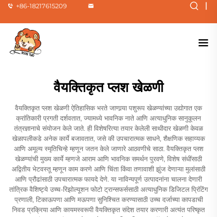
|
+86-18217615209
वैयक्तिकृत प्लश खेळणी
वैयक्तिकृत प्लश खेळणी ऐतिहासिक भरते जाणार्‍या पशुरूप खेळण्यांच्या उद्योगात एक
क्रांतिकारी प्रगती दर्शवतात, ज्यामध्ये भावनिक नाते आणि अत्याधुनिक सानुकूलन
तंत्रज्ञानाचे संयोजन केले जाते. ही विशेषरित्या तयार केलेली साथीदार खेळणी केवळ
खेळापलीकडे अनेक कार्ये बजावतात, जसे की उपचारात्मक साधने, शैक्षणिक सहाय्यक
आणि अमूल्य स्मृतिचिन्हे म्हणून जतन केले जाणारे आठवणीचे साठा. वैयक्तिकृत प्लश
खेळण्यांची मुख्य कार्ये म्हणजे आराम आणि भावनिक समर्थन पुरवणे, विशेष संधींसाठी
अद्वितीय भेटवस्तू म्हणून काम करणे आणि चिंता किंवा तणावाशी झुंज देणाऱ्या मुलांसाठी
आणि प्रौढांसाठी उपचारात्मक फायदे देणे. या नाविन्यपूर्ण उत्पादनांना चालना देणारी
तांत्रिक वैशिष्ट्ये उच्च-रिझोल्यूशन फोटो ट्रान्सफर्ससाठी अत्याधुनिक डिजिटल प्रिंटिंग
प्रणाली, टिकाऊपणा आणि मऊपणा सुनिश्चित करण्यासाठी उच्च दर्जाच्या कापडाची
निवड प्रक्रिया आणि कायमस्वरूपी वैयक्तिकृत संदेश तयार करणारी अत्यंत परिष्कृत