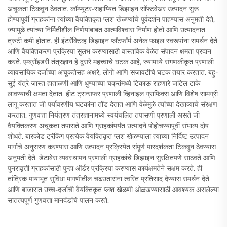
अचूकता टिकवून ठेवतात. कॉम्प्यूटर-सहाय्यित डिझाइन सॉफ्टवेअर उत्पादन सुरू
होण्यापूर्वी ग्राहकांना त्यांच्या वैयक्तिकृत प्लश खेळण्यांचे पूर्वदर्शन पाहण्यास अनुमती देते,
ज्यामुळे त्यांच्या निर्मितीशील निर्णयांबाबत आत्मविश्वास निर्माण होतो आणि उत्पादनात
त्रुटी कमी होतात. ही इंटरॅक्टिव्ह डिझाइन प्लॅटफॉर्म अनेक फाइल स्वरूपांना समर्थन देते
आणि वैयक्तिकरण प्रक्रिया सुलभ करण्यासाठी वास्तविक वेळेत संपादन क्षमता प्रदान
करते. एम्ब्रॉइडरी तंत्रज्ञान हे दुसरे महत्त्वाचे घटक आहे, ज्यामध्ये संगणकीकृत प्रणाली
व्यावसायिक दर्जाच्या अचूकतेसह अक्षरे, लोगो आणि सजावटीचे घटक तयार करतात. बहु-
सुई यंत्रे जास्त हाताळणी आणि धुण्याच्या चक्रांमध्ये टिकाऊ राहणारे जटिल टाके
लावण्याची क्षमता देतात. हीट ट्रान्सफर प्रणाली व्हिनाइल ग्राफिक्स आणि विशेष सामग्री
लागू करतात जी पर्यावरणीय घटकांना तोंड देतात आणि वेळेमुळे त्यांच्या देखाव्याचे संरक्षण
करतात. गुणवत्ता नियंत्रण तंत्रज्ञानामध्ये स्वयंचलित तपासणी प्रणाली असते जी
वैयक्तिकरण अचूकता तपासते आणि ग्राहकांपर्यंत उत्पादने पोहोचण्यापूर्वी संभाव्य दोष
शोधते. बारकोड ट्रॅकिंग प्रत्येक वैयक्तिकृत प्लश खेळण्याला त्याच्या निर्दिष्ट उत्पादन
मार्गाचे अनुसरण करण्यास आणि उत्पादन प्रक्रियेत संपूर्ण पारदर्शकता टिकवून ठेवण्यास
अनुमती देते. डेटाबेस व्यवस्थापन प्रणाली ग्राहकांचे डिझाइन सुरक्षितपणे साठवते आणि
पुनरावृत्ती ग्राहकांसाठी पुन्हा ऑर्डर प्रक्रिया करण्यास कार्यक्षमतेने सक्षम करते. ही
तांत्रिक पायाभूत सुविधा मागणीतील चढउतारांना त्वरित प्रतिसाद देण्यास समर्थन देते
आणि बाजारात उच्च-दर्जाची वैयक्तिकृत प्लश खेळणी ओळखण्यासाठी आवश्यक असलेल्या
सातत्यपूर्ण गुणवत्ता मानदंडांचे पालन करते.