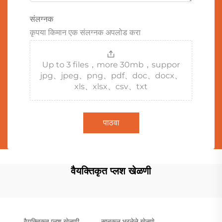
संलग्नक
कृपया किमान एक संलग्नक अपलोड करा
Up to 3 files，more 30mb，suppor
jpg、jpeg、png、pdf、doc、docx、
xls、xlsx、csv、txt
पाठवा
वैयक्तिकृत प्लश खेळणी
वैयक्तिकृत प्लश खेळणी
सानुकूल भरलेले खेळणे