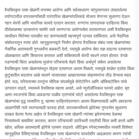
वैयक्तिकृत प्लश खेळणी मनाच्या आरोग्य आणि सर्वसाधारण चांगुलपणावर उंचावलेल्या
वयोगटातील वापरकर्त्यांसाठी पारंपारिक खेळण्यांपलिकडे मोजता येणाऱ्या सुधारणा देऊन
गहन थेरपी आणि भावनिक फायदे प्रदान करतात. रुग्णांना ताणदायक प्रक्रिया किंवा
दीर्घकाळच्या उपचारांना सामोरे जावे लागणाऱ्या आरोग्यसेवा वातावरणात अशी वैयक्तिकृत
साथीदार चिंतेच्या पातळीत घट करण्यासाठी महत्त्वपूर्ण प्रभाव दर्शवितात, असे नैदानिक
संशोधनातून स्पष्ट होते. सानुकूलनाद्वारे निर्माण होणारा वैयक्तिक संबंध प्लश खेळण्यांच्या
नैसर्गिक आरामदायी गुणधर्मांना बळकटी देतो, ज्यामुळे आरोग्य सेवा तज्ञ वाढत्या प्रमाणात
ओळखतात आणि शिफारस करतात अशी शक्तिशाली थेरपी साधने तयार होतात. वेगळे
पडण्याची चिंता असलेल्या मुलांना परिचयाचे चेहरे किंवा अर्थपूर्ण संकेत असलेल्या
वैयक्तिकृत प्लश खेळण्यांमधून मोठ्या प्रमाणात आराम मिळतो, ज्यामुळे शाळेत प्रवेश किंवा
कुटुंबातील बदलांना आळे घालणे यासारख्या आव्हानात्मक संक्रमणांना तोंड देण्यास मदत
होते. मऊ, परिचयाच्या वस्तूंना भौतिक संपर्कामुळे सेरोटोनिन आणि ऑक्सिटोसिन यांचे
उत्पादन वाढते, ज्यामध्ये वैयक्तिक महत्त्व असते, असे न्यूरॉलॉजिकल फायदे आहेत. मृत
आप्त-स्वजनांचे किंवा आवडत्या पाळीव प्राण्यांचे फोटो असलेल्या वैयक्तिकृत प्लश
खेळण्यांचा वृद्ध व्यक्तींना दु: खाच्या प्रक्रियेदरम्यान आराम मिळण्यासाठी आणि आवडत्या
आठवणींशी नाते जपण्यासाठी फायदा होतो. वापरकर्त्यांमध्ये झोपेच्या गुणवत्तेत सुधारणा
दाखल केल्या गेल्या आहेत जे वैयक्तिकृत प्लश खेळणी त्यांच्या झोपण्याच्या वेळच्या
नियमांमध्ये समाविष्ट करतात, कारण परिचयाची उपस्थिती रात्रीची चिंता कमी करते आणि
खोल, अधिक आरामदायी झोपेचे प्रमाण वाढवते. ऑटिझम स्पेक्ट्रममधील व्यक्ती विशेषत:
सानुकूलित वैशिष्ट्यांसह वैयक्तिकृत प्लश खेळण्यांना फायदेशीर आढळतात कारण त्यांची