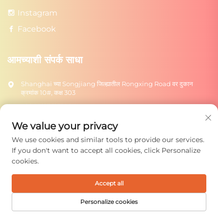
Instagram
Facebook
आमच्याशी संपर्क साधा
Shanghai च्या Songjiang जिल्ह्यातील Rongxing Road वर दुकान
क्रमांक 10#, कक्ष 303
+86-18217615209
[email protected]
We value your privacy
We use cookies and similar tools to provide our services.
पाठवा
If you don't want to accept all cookies, click Personalize
cookies.
Accept all
कॉपीराइट © 2025 शंघाई रोंग्टुओ टॉयज कंपनी लिमिटेड. सर्व हक्क राखून.
गोपनीयता धोरण
Personalize cookies