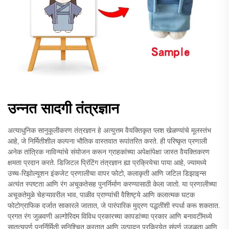
उन्नत सादगी तंत्रज्ञान
अत्याधुनिक सानुकूलीकरण तंत्रज्ञान हे अत्युत्तम वैयक्तिकृत प्लश खेळण्यांचे मूलस्तंभ
आहे, जे निर्मितीशील कल्पना भौतिक वास्तवात रूपांतरित करते. ही परिष्कृत प्रणाली
अनेक तांत्रिक नाविन्यांचे संयोजन करून ग्राहकांच्या अपेक्षांपेक्षा जास्त वैयक्तिकरण
क्षमता प्रदान करते. डिजिटल प्रिंटिंग तंत्रज्ञान ह्या प्रक्रियेचा पाया आहे, ज्यामध्ये
उच्च-रिझोल्यूशन इंकजेट प्रणालीचा वापर फोटो, कलाकृती आणि जटिल डिझाइन्स
अत्यंत स्पष्टता आणि रंग अचूकतेसह पुनर्निर्माण करण्यासाठी केला जातो. या प्रणालीच्या
अचूकतेमुळे चेहऱ्यावरील भाव, पाळीव प्राण्यांची वैशिष्ट्ये आणि कलात्मक घटक
फोटोग्राफिक दर्जात साकारले जातात, जे पारंपारिक मुद्रण पद्धतींशी स्पर्धा करू शकतात.
प्रगत रंग जुळवणी अल्गोरिदम विविध प्रकारच्या कापडांच्या प्रकार आणि बनावटींमध्ये
सातत्यपूर्ण पुनर्निर्मिती सुनिश्चित करतात आणि उत्पादन प्रक्रियेत संपूर्ण उजळता आणि