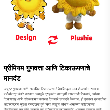
प्रीमियम गुणवत्ता आणि टिकाऊपणाचे
मानदंड
उत्कृष्ट गुणवत्ता आणि अत्यधिक टिकाऊपणा हे वैयक्तिकृत प्लश खेळण्यांना सामान्य
पर्यायांपासून वेगळे करतात, ज्यामुळे ग्राहकांना वर्षानुवर्षे वापरासाठी टिकणारे, त्यांच्या
देखाव्यासह आणि संरचनात्मक बळासह टिकणारे उत्पादने मिळतात. ही गुणवत्ता सुरुवातीला
आंतरराष्ट्रीय सुरक्षा मानदंडांना पूर्ण किंवा त्याहून अधिक असलेल्या साहित्याच्या
निवडीपासून सुरू होते, ज्यामुळे सर्व वयोगटातील वापरकर्त्यांना अत्युत्तम मऊपणा आणि