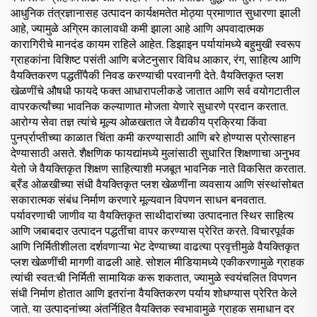
आधुनिक तंत्रज्ञानासह उत्पादन कार्यक्षमतेत मोठ्या प्रमाणात सुधारणा झाली
आहे, ज्यामुळे अग्रिम कालावधी कमी झाला आहे आणि अपवादात्मक
कारागिरीचे मानदंड कायम राहिले आहेत. डिझाइन पर्यायांमध्ये बहुमुखी स्वरूप
ग्राहकांना विशिष्ट पसंती आणि बजेटनुसार विविध आकार, रंग, साहित्य आणि
वैयक्तिकरण पद्धतींपैकी निवड करण्याची परवानगी देते. वैयक्तिकृत प्लश
खेळणींचे औषधी फायदे फक्त आधारापलीकडे जातात आणि सर्व वयोगटातील
वापरकर्त्यांच्या भावनिक कल्याणात मोजता येणारे सुधारणे प्रदान करतात.
आरोग्य सेवा तज्ञ त्यांचे मूल्य ओळखतात जे वैद्यकीय प्रक्रिया किंवा
पुनर्प्राप्तीच्या काळात चिंता कमी करण्यासाठी आणि बरे होण्यास प्रोत्साहन
देण्यासाठी असते. शैक्षणिक फायद्यांमध्ये मुलांसाठी सुधारित शिक्षणाचा अनुभव
येतो जे वैयक्तिकृत शिक्षण साहित्याशी मजबूत भावनिक नाते विकसित करतात.
ब्रँड ओळखीच्या संधी वैयक्तिकृत प्लश खेळणींना व्यवसाय आणि संस्थांसोबत
सकारात्मक संबंध निर्माण करणारे मूल्यवान विपणन साधन बनवतात.
पर्यावरणाची जाणीव या वैयक्तिकृत साथीदारांच्या उत्पादनात स्थिर साहित्य
आणि जबाबदार उत्पादन पद्धतींचा वापर करण्यास प्रेरित करते. विचारपूर्वक
आणि निर्मितीशीलता दर्शवणाऱ्या भेट देण्याच्या वाढत्या प्रवृत्तीमुळे वैयक्तिकृत
प्लश खेळणींची मागणी वाढली आहे. सोशल मीडियामध्ये एकीकरणामुळे ग्राहक
त्यांची स्वत:ची निर्मिती सामायिक करू शकतात, ज्यामुळे स्वयंचलित विपणन
संधी निर्माण होतात आणि इतरांना वैयक्तिकरण पर्याय शोधण्यास प्रेरित केले
जाते. या उत्पादनांच्या अंतर्निहित वैयक्तिक स्वभावामुळे ग्राहक समाधान दर