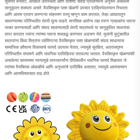
सुसंगत बनावट, अपेक्षित उपस्थिती आणि विशिष्ट संवेदी प्राधान्यांना अनुरूप असलेली
सानुकूलन शक्यता असते. वैयक्तिकृत प्लश खेळणी उपचार प्रक्रियेदरम्यान स्थिरता
आणि आराम प्रदान करणाऱ्या संक्रमण वस्तू म्हणून काम करतात, तेव्हा आघातातून
सावरण्याच्या परिस्थितीत थेरपी मूल्य वाढते. मानसिक आरोग्य तज्ञ तरुण ग्राहकांना भावना
व्यक्त करण्यासाठी आणि संवाद साधण्यासाठी थेरपी सत्रांमध्ये या सानुकूलित साधनांचा
वापर करतात ज्यांना त्यांच्या भावना शब्दबद्ध करण्यात अडचण येते. मुलांनी कुटुंबातील
सदस्यांना किंवा मित्रांना दर्शविणाऱ्या वैयक्तिकृत प्लश खेळण्यांशी संवाद साधल्यास
सामाजिक कौशल्य विकासाचे फायदे उदयास येतात, ज्यामुळे सुरक्षित, अत्रासदृश्य
परिस्थितीत संभाषणे आणि भावनिक प्रतिक्रिया सरावल्या जातात. वैयक्तिकृत खेळण्यांशी
असलेल्या कायमच्या नात्यामुळे वापरकर्त्यांना दीर्घकालीन भावनिक फायदे मिळतात जे
त्यांच्या वैयक्तिक ओळखीचे आणि अनुभवांचे प्रतिबिंब असतात, ज्यामुळे आत्मसन्मान
आणि आत्मविश्वासात वाढ होते.