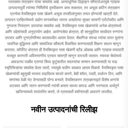
भरतकाम तंत्रज्ञान यांचा समावेश आहे. अत्याधुनिक डिझाइन सॉफ्टवेअरमुळे ग्राहक
उत्पादनापूर्वी त्यांच्या निर्मितीचे दृश्यीकरण करू शकतात, तर अचूक कटिंग तंत्रज्ञान
प्रत्येक वैयक्तिकृत प्लश खेळणे अचूक तपशीलांनुसार तयार होण्याची खात्री देते.
उत्पादन प्रक्रियेमध्ये उद्योग मानकांपेक्षा जास्त असलेल्या सुरक्षा चाचणी प्रोटोकॉल आणि
गुणवत्ता नियंत्रण उपायांचा समावेश आहे. वैयक्तिकृत प्लश खेळण्यांचे अनेक क्षेत्रांमध्ये
आणि उद्देशांसाठी अनुप्रयोग आहेत. आरोग्यसेवा क्षेत्रात, ही सानुकूलित साथीदार रुग्णांना
उपचार आणि पुनर्प्राप्तीच्या कालावधीत आराम देतात. शैक्षणिक संस्था त्यांचा वापर मुलांना
भावनिक बुद्धिमत्ता आणि सामाजिक कौशल्ये विकसित करण्यासाठी शिक्षण साधन म्हणून
करतात. कॉर्पोरेट क्षेत्रात ही वैयक्तिकृत प्लश खेळणी ब्रँड ओळख आणि ग्राहक वफादारी
मजबूत करणारी अविस्मरणीय प्रचार सामग्री म्हणून वापरली जातात. स्मारक सेवांमध्ये
आवडत्या पाळीव प्राण्यां किंवा कुटुंबातील सदस्यांचा सन्मान करण्यासाठी या मऊ
स्मृतिचिन्हांचा समावेश केला जातो, ज्यामुळे कठीण काळात आराम मिळतो. वैयक्तिकृत प्लश
खेळण्यांची बहुमुखी स्वरूप वाढदिवस साजरे करणे, बेबी शॉवर, पदवी, वर्धापन दिन, आणि
सणांच्या वेळी भेट देण्यासाठी योग्य बनवते. वैयक्तिकरण तंत्रज्ञानाद्वारे विशेष क्षणांचे
अटकाव आणि जतन करण्याची त्यांची क्षमता साध्या कापड आणि भरण्याला अर्थपूर्ण
खजिन्यामध्ये रूपांतरित करते, जे प्राप्तकर्ते वर्षांनंतरही आदराने जपतील.
नवीन उत्पादनांची रिलीझ