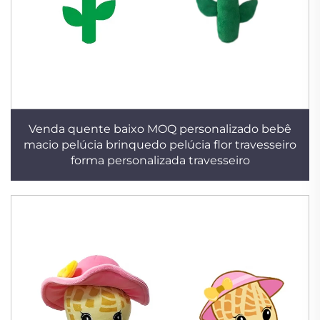
Venda quente baixo MOQ personalizado bebê
macio pelúcia brinquedo pelúcia flor travesseiro
forma personalizada travesseiro