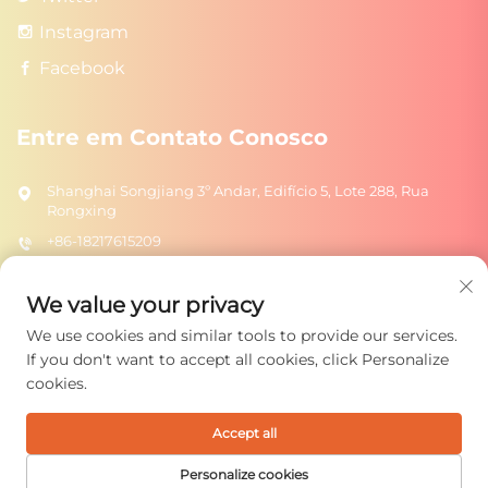
Instagram
Facebook
Entre em Contato Conosco
Shanghai Songjiang 3º Andar, Edifício 5, Lote 288, Rua
Rongxing
+86-18217615209
[email protected]
We value your privacy
We use cookies and similar tools to provide our services.
Enviar
If you don't want to accept all cookies, click Personalize
cookies.
Accept all
Copyright © 2026 Shanghai Rongtuo Toys Co., Ltd. Todos os
direitos reservados.
Política de Privacidade
Personalize cookies