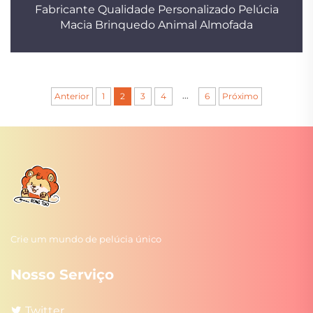
Fabricante Qualidade Personalizado Pelúcia
Macia Brinquedo Animal Almofada
...
Anterior
1
2
3
4
6
Próximo
Crie um mundo de pelúcia único
Nosso Serviço
Twitter