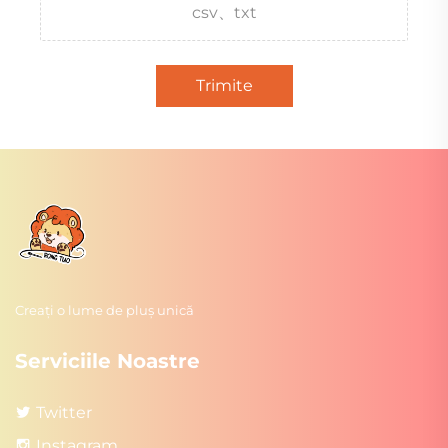
csv、txt
Trimite
Creați o lume de pluș unică
Serviciile Noastre
Twitter
Instagram