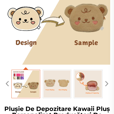
Plușie De Depozitare Kawaii Pluș