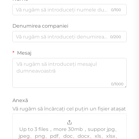
0/100
Denumirea companiei
0/200
Mesaj
0/1000
Anexă
Vă rugăm să încărcați cel puțin un fișier atașat
Up to 3 files，more 30mb，suppor jpg、
jpeg、png、pdf、doc、docx、xls、xlsx、