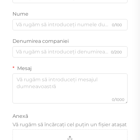
Nume
0/100
Denumirea companiei
0/200
Mesaj
0/1000
Anexă
Vă rugăm să încărcați cel puțin un fișier atașat