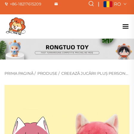
|
RO
+86-18217615209
PRIMA PAGINĂ
/
PRODUSE
/
CREEAZĂ JUCĂRII PLUȘ PERSONALIZATE (POPULARE)