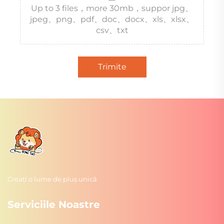
Up to 3 files，more 30mb，suppor jpg、
jpeg、png、pdf、doc、docx、xls、xlsx、
csv、txt
Trimite
Creați o lume de pluș unică
Serviciile Noastre