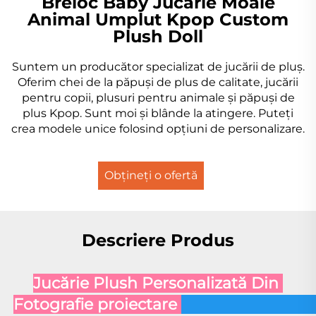
Breloc Baby Jucărie Moale
Animal Umplut Kpop Custom
Plush Doll
Suntem un producător specializat de jucării de pluş.
Oferim chei de la păpuşi de plus de calitate, jucării
pentru copii, plusuri pentru animale şi păpuşi de
plus Kpop. Sunt moi şi blânde la atingere. Puteți
crea modele unice folosind opțiuni de personalizare.
Obțineți o ofertă
Descriere Produs
Jucărie Plush Personalizată Din 
Fotografie 
proiectare 