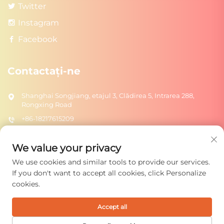
Twitter
Instagram
Facebook
Contactați-ne
Shanghai Songjiang, etajul 3, Clădirea 5, Intrarea 288,
Rongxing Road
+86-18217615209
[email protected]
We value your privacy
We use cookies and similar tools to provide our services.
TRIMITE
If you don't want to accept all cookies, click Personalize
cookies.
Accept all
Copyright © 2026 Shanghai Rongtuo Toys Co., Ltd. Toate
drepturile rezervate.
Politica de confidențialitate