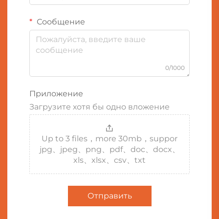
Сообщение
0/1000
Приложение
Загрузите хотя бы одно вложение
Up to 3 files，more 30mb，suppor
jpg、jpeg、png、pdf、doc、docx、
xls、xlsx、csv、txt
Отправить