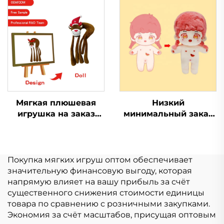
Kpop брелки игрушка
плюшевый кошелек
индивидуальный
брелок для монет
плюшевый брелок
кошелек плюшевый
Мягкая плюшевая
Низкий
игрушка на заказ
минимальный заказ
мягкая игрушка
Kpop популярная
обезьяна смешная
мягкая игрушка
стежковая маленькая
плюшевая кукла на
плюшевая игрушка
заказ
Покупка мягких игруш оптом обеспечивает
значительную финансовую выгоду, которая
напрямую влияет на вашу прибыль за счёт
существенного снижения стоимости единицы
товара по сравнению с розничными закупками.
Экономия за счёт масштабов, присущая оптовым