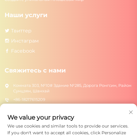
Наши услуги
Твиттер
Инстаграм
Facebook
Свяжитесь с нами
Комната 303, №10# Здание №285, Дорога Ронгсин, Район
Сунцзян, Шанхай
+86-18217615209
[email protected]
We value your privacy
We use cookies and similar tools to provide our services.
ОТПРАВИТЬ
If you don't want to accept all cookies, click Personalize