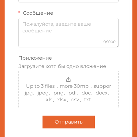
Сообщение
0/1000
Приложение
Загрузите хотя бы одно вложение
Up to 3 files，more 30mb，suppor
jpg、jpeg、png、pdf、doc、docx、
xls、xlsx、csv、txt
Отправить