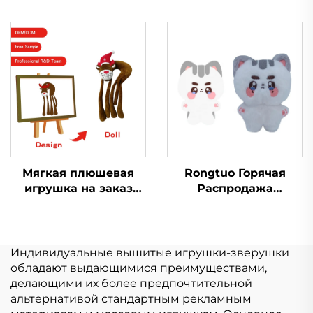
заказ маленький
продажа Мягкий
плюшевый брелок
плюш
игрушка мягкая
Пользовательский
брелок плюшевая
плюшевый брелок
игрушка для
Животное игрушка
продвижения
мягкая Мягкие
игрушки для
животных
Мягкая плюшевая
Rongtuo Горячая
игрушка на заказ
Распродажа
мягкая игрушка
Пользовательские
обезьяна смешная
Мягкие Плюшевые
стежковая маленькая
Игрушки OEM ODM
плюшевая игрушка
Пользовательские
Индивидуальные вышитые игрушки-зверушки
Kpop Плюшевые
обладают выдающимися преимуществами,
Игрушки Куклы 10 см
делающими их более предпочтительной
альтернативой стандартным рекламным