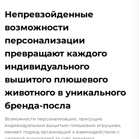
Непревзойденные
возможности
персонализации
превращают каждого
индивидуального
вышитого плюшевого
животного в уникального
бренда-посла
Возможности персонализации, присущие
индивидуальным вышитым плюшевым игрушкам,
меняют подход организаций к взаимодействию с
целевой аудиторией за счёт значимых,