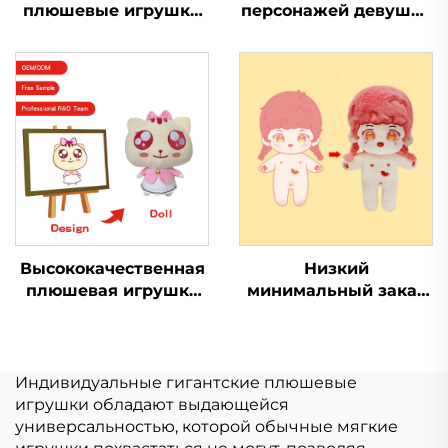
плюшевые игрушки
персонажей девушка
для животных,
мультфильм повязка
изготовленные на
на голову плюшевая
заказ мягкие
милая повязка на
плюшевые игрушки
голову с животными
для продажи
Высококачественная
Низкий
плюшевая игрушка
минимальный заказ
кошка,
Kpop популярная
изготовленная на
мягкая игрушка
заказ, плюшевая
плюшевая кукла на
игрушка в виде
заказ
Индивидуальные гигантские плюшевые
животного
игрушки обладают выдающейся
универсальностью, которой обычные мягкие