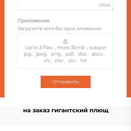
0/1000
Приложение
Загрузите хотя бы одно вложение
Up to 3 files，more 30mb，suppor
jpg、jpeg、png、pdf、doc、docx、
xls、xlsx、csv、txt
Отправить
на заказ гигантский плющ