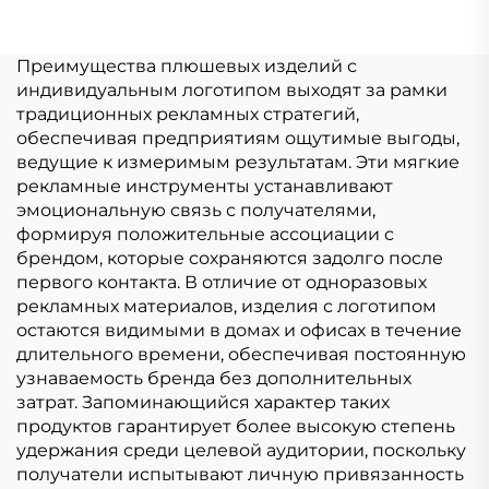
Peluche
изготовленная на
Производитель
заказ, плюшевая
Индивидуальный
игрушка в виде
Преимущества плюшевых изделий с
Логотип Мягкая
животного
индивидуальным логотипом выходят за рамки
Плюшевая Игрушка
традиционных рекламных стратегий,
Настроить
обеспечивая предприятиям ощутимые выгоды,
ведущие к измеримым результатам. Эти мягкие
рекламные инструменты устанавливают
эмоциональную связь с получателями,
формируя положительные ассоциации с
брендом, которые сохраняются задолго после
первого контакта. В отличие от одноразовых
рекламных материалов, изделия с логотипом
остаются видимыми в домах и офисах в течение
длительного времени, обеспечивая постоянную
узнаваемость бренда без дополнительных
затрат. Запоминающийся характер таких
продуктов гарантирует более высокую степень
удержания среди целевой аудитории, поскольку
получатели испытывают личную привязанность