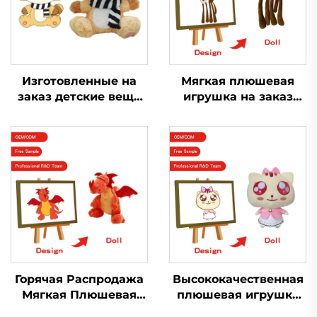
Изготовленные на
Мягкая плюшевая
заказ детские вещи
игрушка на заказ
двусторонние мягкие
мягкая игрушка
плюшевые куклы
обезьяна смешная
производитель
стежковая маленькая
плюшевых игрушек
плюшевая игрушка
на заказ
Горячая Распродажа
Высококачественная
Мягкая Плюшевая
плюшевая игрушка
Игрушка Кукла
кошка,