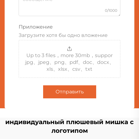
0/1000
Приложение
Загрузите хотя бы одно вложение
Up to 3 files，more 30mb，suppor
jpg、jpeg、png、pdf、doc、docx、
xls、xlsx、csv、txt
Отправить
индивидуальный плюшевый мишка с
логотипом