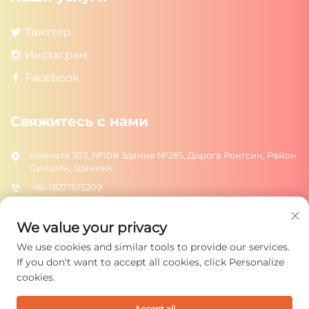
Твиттер
Инстаграм
Facebook
Свяжитесь с нами
Комната 303, №10# Здание №285, Дорога Ронгсин, Район
Сунцзян, Шанхай
+86-18217615209
[email protected]
We value your privacy
We use cookies and similar tools to provide our services.
ОТПРАВИТЬ
If you don't want to accept all cookies, click Personalize
cookies.
Accept all