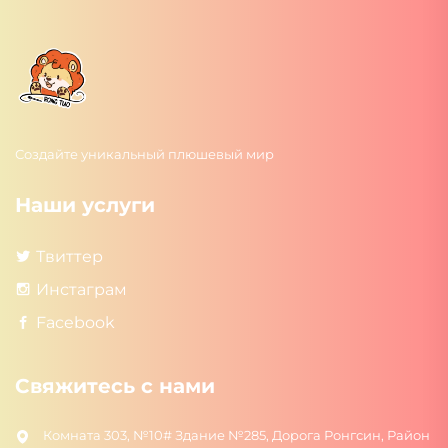
Создайте уникальный плюшевый мир
Наши услуги
Твиттер
Инстаграм
Facebook
Свяжитесь с нами
Комната 303, №10# Здание №285, Дорога Ронгсин, Район