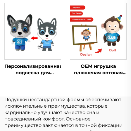
Игрушка Плюшевый
изготовленные на
Производство
заказ мягкие
Игрушки Мягкие
плюшевые игрушки
Игрушки Животное
для продажи
Плюшевые на заказ
Персонализированная
OEM игрушка
подвеска для
плюшевая оптовая
спортивного
продажа Мягкий
дыхания,
плюш
изготовленная на
Пользовательский
заказ, плюшевая
плюшевый брелок
Подушки нестандартной формы обеспечивают
тряпичная кукла
Животное игрушка
исключительные преимущества, которые
мягкая Мягкие
кардинально улучшают качество сна и
игрушки для
повседневный комфорт. Основное
животных
преимущество заключается в точной фиксации