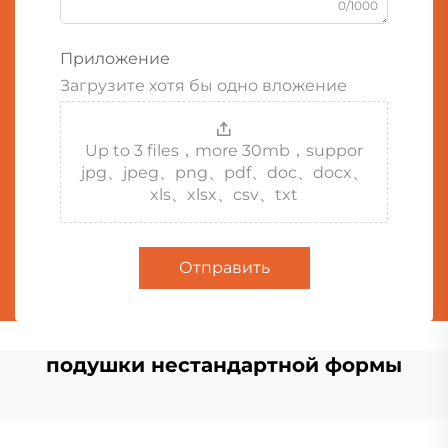
0/1000
Приложение
Загрузите хотя бы одно вложение
Up to 3 files，more 30mb，suppor
jpg、jpeg、png、pdf、doc、docx、
xls、xlsx、csv、txt
Отправить
подушки нестандартной формы