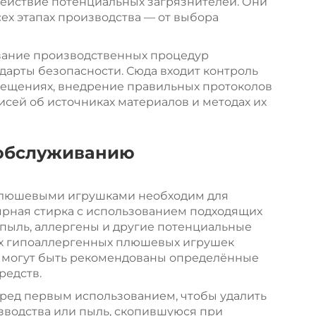
ействие потенциальных загрязнителей. Они
сех этапах производства — от выбора
вание производственных процедур
дарты безопасности. Сюда входит контроль
мещениях, внедрение правильных протоколов
исей об источниках материалов и методах их
 обслуживанию
плюшевыми игрушками необходим для
лярная стирка с использованием подходящих
пыль, аллергены и другие потенциальные
ых гипоаллергенных плюшевых игрушек
я могут быть рекомендованы определённые
редств.
ред первым использованием, чтобы удалить
зводства или пыль, скопившуюся при