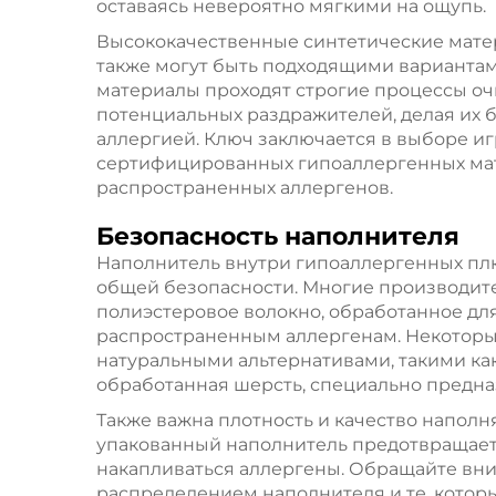
оставаясь невероятно мягкими на ощупь.
Высококачественные синтетические матер
также могут быть подходящими вариантам
материалы проходят строгие процессы оч
потенциальных раздражителей, делая их 
аллергией. Ключ заключается в выборе иг
сертифицированных гипоаллергенных мат
распространенных аллергенов.
Безопасность наполнителя
Наполнитель внутри гипоаллергенных пл
общей безопасности. Многие производит
полиэстеровое волокно, обработанное дл
распространенным аллергенам. Некотор
натуральными альтернативами, такими ка
обработанная шерсть, специально предназ
Также важна плотность и качество напол
упакованный наполнитель предотвращает 
накапливаться аллергены. Обращайте вн
распределением наполнителя и те, котор