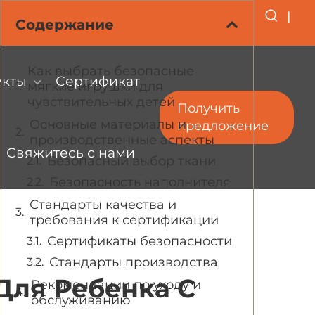
|
Содержание
Как выбрать безопасные
укты
Сертификат
мягкие игрушки для
чувствительных детей
Получить
Основные материалы и
предложение
производственные аспекты
Свяжитесь с нами
Безопасный выбор ткани
Безопасность наполнителя
Стандарты качества и
требования к сертификации
Сертификаты безопасности
Стандарты производства
Для Ребенка С
Рекомендации по уходу и
обслуживанию