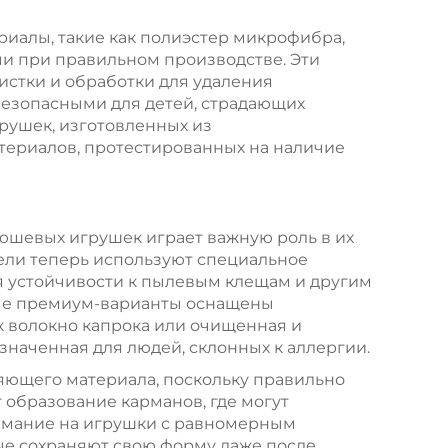
иалы, такие как полиэстер микрофибра,
и при правильном производстве. Эти
истки и обработки для удаления
безопасными для детей, страдающих
рушек, изготовленных из
ериалов, протестированных на наличие
юшевых игрушек играет важную роль в их
ели теперь используют специальное
я устойчивости к пылевым клещам и другим
ые премиум-варианты оснащены
к волокно капрока или очищенная и
наченная для людей, склонных к аллергии.
няющего материала, поскольку правильно
образование карманов, где могут
имание на игрушки с равномерным
ые сохраняют свою форму даже после