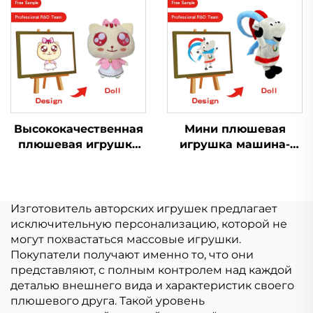
логотипом,
Индивидуальный
индивидуальная
Логотип Мягкая
плюшевая игрушка-
Плюшевая Игрушка
брелок
Настроить
Высококачественная
Мини плюшевая
плюшевая игрушка
игрушка машина-
кошка,
кран с когтями,
изготовленная на
мультяшные мягкие
заказ, плюшевая
игрушки, свинья,
игрушка в виде
кролик, кошка,
Изготовитель авторских игрушек предлагает
животного
настраиваемый
исключительную персонализацию, которой не
плюшевый брелок
могут похвастаться массовые игрушки.
Покупатели получают именно то, что они
представляют, с полным контролем над каждой
деталью внешнего вида и характеристик своего
плюшевого друга. Такой уровень