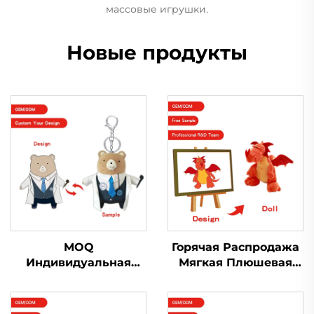
массовые игрушки.
Новые продукты
MOQ
Горячая Распродажа
Индивидуальная
Мягкая Плюшевая
кукла-подвеска для
Игрушка Кукла
детей, дизайнерская
Peluche
кукла с уродливым
Производитель