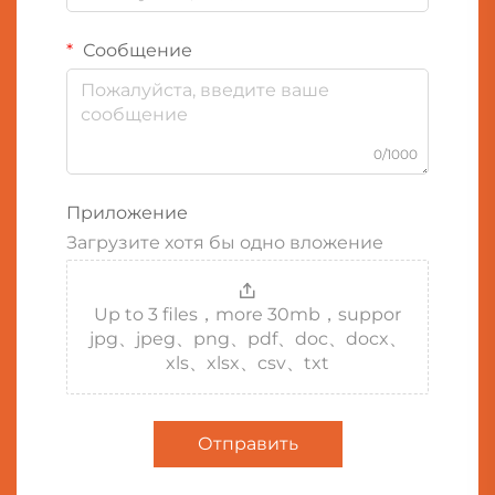
Сообщение
0/1000
Приложение
Загрузите хотя бы одно вложение
Up to 3 files，more 30mb，suppor
jpg、jpeg、png、pdf、doc、docx、
xls、xlsx、csv、txt
Отправить