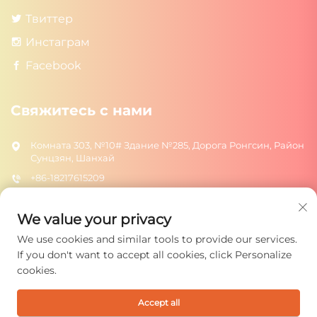
Твиттер
Инстаграм
Facebook
Свяжитесь с нами
Комната 303, №10# Здание №285, Дорога Ронгсин, Район
Сунцзян, Шанхай
+86-18217615209
[email protected]
We value your privacy
We use cookies and similar tools to provide our services.
ОТПРАВИТЬ
If you don't want to accept all cookies, click Personalize
cookies.
Accept all
Авторское право © 2025 Shanghai Rongtuo Toys Co., Ltd. Все