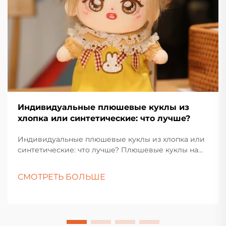
Индивидуальные плюшевые куклы из
хлопка или синтетические: что лучше?
Индивидуальные плюшевые куклы из хлопка или
синтетические: что лучше? Плюшевые куклы на
протяжении многих поколений пользуются
любовью у детей, коллекционеров и тех, кто
СМОТРЕТЬ БОЛЬШЕ
покупает подарки. Их мягкие текстуры,
очаровательные дизайны и эмоциональная
привлекательность делают их вечным продуктом
во всех культурах...