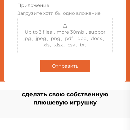
Приложение
Загрузите хотя бы одно вложение
Up to 3 files，more 30mb，suppor
jpg、jpeg、png、pdf、doc、docx、
xls、xlsx、csv、txt
Отправить
сделать свою собственную
плюшевую игрушку