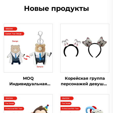
Новые продукты
MOQ
Корейская группа
Индивидуальная
персонажей девушка
кукла-подвеска для
мультфильм повязка
детей, дизайнерская
на голову плюшевая
кукла с уродливым
милая повязка на
логотипом,
голову с животными
индивидуальная