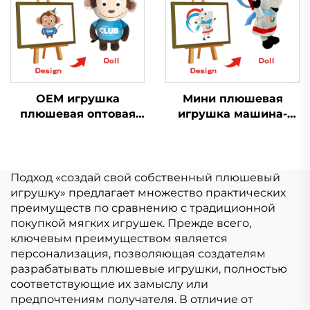
плюшевая игрушка-
брелок
OEM игрушка
Мини плюшевая
плюшевая оптовая
игрушка машина-
продажа Мягкий
кран с когтями,
плюш
мультяшные мягкие
Пользовательский
игрушки, свинья,
плюшевый брелок
кролик, кошка,
Подход «создай свой собственный плюшевый
Животное игрушка
настраиваемый
игрушку» предлагает множество практических
мягкая Мягкие
плюшевый брелок
преимуществ по сравнению с традиционной
игрушки для
покупкой мягких игрушек. Прежде всего,
животных
ключевым преимуществом является
персонализация, позволяющая создателям
разрабатывать плюшевые игрушки, полностью
соответствующие их замыслу или
предпочтениям получателя. В отличие от