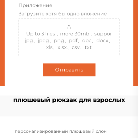
Приложение
Загрузите хотя бы одно вложение
Up to 3 files，more 30mb，suppor
jpg、jpeg、png、pdf、doc、docx、
xls、xlsx、csv、txt
Отправить
плюшевый рюкзак для взрослых
персонализированный плюшевый слон