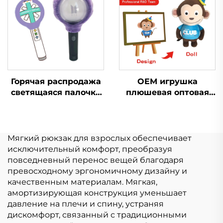
для продажи
Горячая распродажа
OEM игрушка
светящаяся палочка
плюшевая оптовая
Kpop плюшевая
продажа Мягкий
кукла плюшевые
плюш
игрушки для
Пользовательский
поклонников поп-
плюшевый брелок
Мягкий рюкзак для взрослых обеспечивает
звезды музыкальный
Животное игрушка
исключительный комфорт, преобразуя
концерт
мягкая Мягкие
повседневный перенос вещей благодаря
празднование
игрушки для
превосходному эргономичному дизайну и
животных
качественным материалам. Мягкая,
амортизирующая конструкция уменьшает
давление на плечи и спину, устраняя
дискомфорт, связанный с традиционными