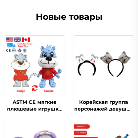
Новые товары
ASTM CE мягкие
Корейская группа
плюшевые игрушки
персонажей девушка
для животных,
мультфильм повязка
изготовленные на
на голову плюшевая
заказ мягкие
милая повязка на
плюшевые игрушки
голову с животными