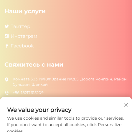
Наши услуги
Твиттер
Инстаграм
Facebook
Свяжитесь с нами
Комната 303, №10# Здание №285, Дорога Ронгсин, Район
Сунцзян, Шанхай
+86-18217615209
[email protected]
We value your privacy
We use cookies and similar tools to provide our services.
ОТПРАВИТЬ
If you don't want to accept all cookies, click Personalize
cookies.