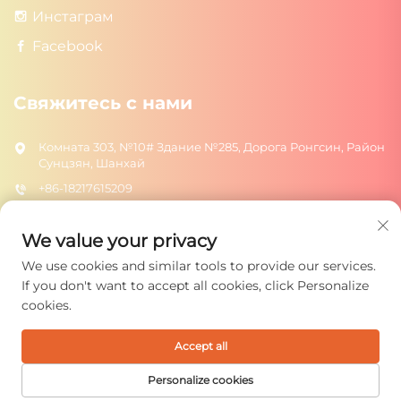
Инстаграм
Facebook
Свяжитесь с нами
Комната 303, №10# Здание №285, Дорога Ронгсин, Район
Сунцзян, Шанхай
+86-18217615209
[email protected]
We value your privacy
We use cookies and similar tools to provide our services.
ОТПРАВИТЬ
If you don't want to accept all cookies, click Personalize
cookies.
Accept all
Авторское право © 2025 Shanghai Rongtuo Toys Co., Ltd. Все
права защищены.
Политика конфиденциальности
Personalize cookies