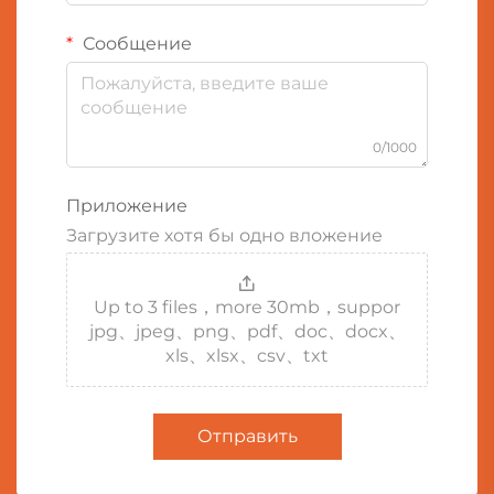
Сообщение
0/1000
Приложение
Загрузите хотя бы одно вложение
Up to 3 files，more 30mb，suppor
jpg、jpeg、png、pdf、doc、docx、
xls、xlsx、csv、txt
Отправить