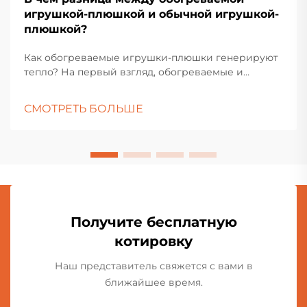
игрушкой-плюшкой и обычной игрушкой-
плюшкой?
Как обогреваемые игрушки-плюшки генерируют
тепло? На первый взгляд, обогреваемые и
обычные игрушки-плюшки выглядят одинаково,
так как обе изготовлены из мягких тканей. Однако
СМОТРЕТЬ БОЛЬШЕ
наполнитель внутри совсем разный. Помимо
обычного хлопкового наполнителя, в
обогреваемых плюшевых игрушках...
Получите бесплатную
котировку
Наш представитель свяжется с вами в
ближайшее время.