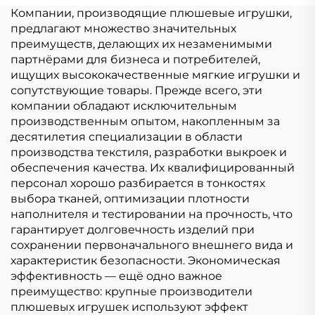
Индивидуальный
заказ
Компании, производящие плюшевые игрушки,
Логотип Мягкая
предлагают множество значительных
Плюшевая Игрушка
преимуществ, делающих их незаменимыми
Настроить
партнёрами для бизнеса и потребителей,
ищущих высококачественные мягкие игрушки и
сопутствующие товары. Прежде всего, эти
компании обладают исключительным
производственным опытом, накопленным за
десятилетия специализации в области
производства текстиля, разработки выкроек и
обеспечения качества. Их квалифицированный
персонал хорошо разбирается в тонкостях
выбора тканей, оптимизации плотности
наполнителя и тестировании на прочность, что
гарантирует долговечность изделий при
сохранении первоначального внешнего вида и
характеристик безопасности. Экономическая
эффективность — ещё одно важное
преимущество: крупные производители
плюшевых игрушек используют эффект