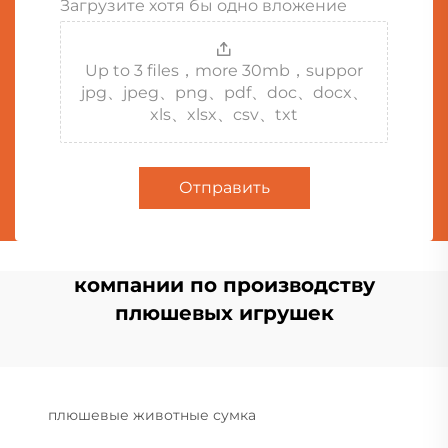
Загрузите хотя бы одно вложение
Up to 3 files，more 30mb，suppor
jpg、jpeg、png、pdf、doc、docx、
xls、xlsx、csv、txt
Отправить
компании по производству
плюшевых игрушек
плюшевые животные сумка