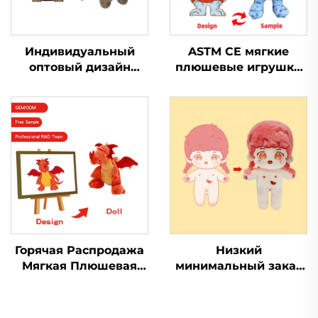
Индивидуальный
ASTM CE мягкие
оптовый дизайн
плюшевые игрушки
Мини Мягкая
для животных,
Игрушка Плюшевый
изготовленные на
Производство
заказ мягкие
Игрушки Мягкие
плюшевые игрушки
Игрушки Животное
для продажи
Плюшевые на заказ
Горячая Распродажа
Низкий
Мягкая Плюшевая
минимальный заказ
Игрушка Кукла
Kpop популярная
Peluche
мягкая игрушка
Производитель
плюшевая кукла на