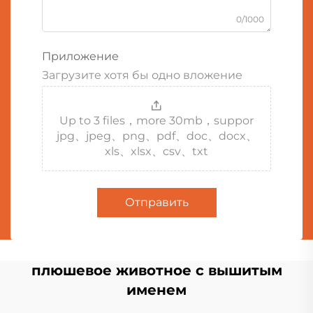
0/1000
Приложение
Загрузите хотя бы одно вложение
Up to 3 files，more 30mb，suppor
jpg、jpeg、png、pdf、doc、docx、
xls、xlsx、csv、txt
Отправить
плюшевое животное с вышитым
именем