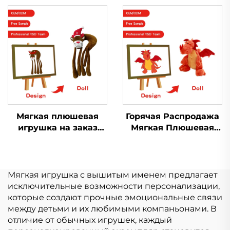
плюшевая кукла
кукла плюшевые
Kpop брелки игрушка
игрушки для
индивидуальный
поклонников поп-
плюшевый брелок
звезды музыкальный
концерт
празднование
Мягкая плюшевая
Горячая Распродажа
игрушка на заказ
Мягкая Плюшевая
мягкая игрушка
Игрушка Кукла
обезьяна смешная
Peluche
стежковая маленькая
Производитель
плюшевая игрушка
Индивидуальный
Мягкая игрушка с вышитым именем предлагает
Логотип Мягкая
исключительные возможности персонализации,
Плюшевая Игрушка
которые создают прочные эмоциональные связи
Настроить
между детьми и их любимыми компаньонами. В
отличие от обычных игрушек, каждый