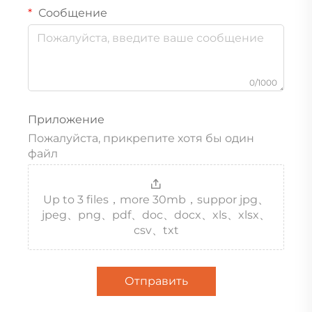
Сообщение
0/1000
Приложение
Пожалуйста, прикрепите хотя бы один
файл
Up to 3 files，more 30mb，suppor jpg、
jpeg、png、pdf、doc、docx、xls、xlsx、
csv、txt
Отправить