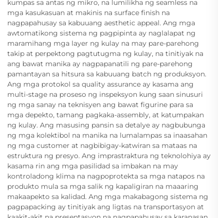
kumpas sa antas ng mikro, na lumilikha ng seamless na
mga kasukasuan at makinis na surface finish na
nagpapahusay sa kabuuang aesthetic appeal. Ang mga
awtomatikong sistema ng pagpipinta ay naglalapat ng
maramihang mga layer ng kulay na may pare-parehong
takip at perpektong pagtutugma ng kulay, na tinitiyak na
ang bawat manika ay nagpapanatili ng pare-parehong
pamantayan sa hitsura sa kabuuang batch ng produksyon.
Ang mga protokol sa quality assurance ay kasama ang
multi-stage na proseso ng inspeksyon kung saan sinusuri
ng mga sanay na teknisyen ang bawat figurine para sa
mga depekto, tamang pagkaka-assembly, at katumpakan
ng kulay. Ang masusing pansin sa detalye ay nagbubunga
ng mga kolektibol na manika na lumalampas sa inaasahan
ng mga customer at nagbibigay-katwiran sa mataas na
estruktura ng presyo. Ang imprastraktura ng teknolohiya ay
kasama rin ang mga pasilidad sa imbakan na may
kontroladong klima na nagpoprotekta sa mga natapos na
produkto mula sa mga salik ng kapaligiran na maaaring
makaapekto sa kalidad. Ang mga makabagong sistema ng
pagpapacking ay tinitiyak ang ligtas na transportasyon at
kaakit-akit na presentasyon na nagpapahusay sa karanasan