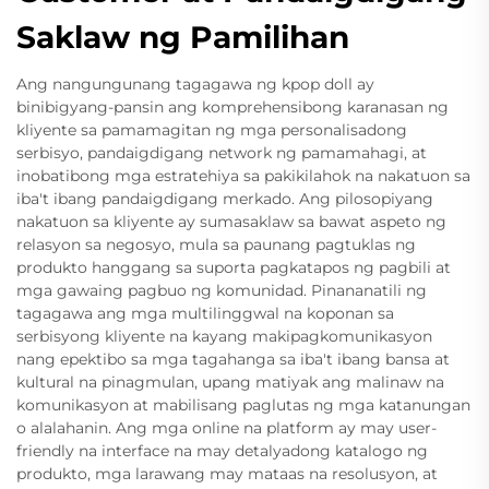
Saklaw ng Pamilihan
Ang nangungunang tagagawa ng kpop doll ay
binibigyang-pansin ang komprehensibong karanasan ng
kliyente sa pamamagitan ng mga personalisadong
serbisyo, pandaigdigang network ng pamamahagi, at
inobatibong mga estratehiya sa pakikilahok na nakatuon sa
iba't ibang pandaigdigang merkado. Ang pilosopiyang
nakatuon sa kliyente ay sumasaklaw sa bawat aspeto ng
relasyon sa negosyo, mula sa paunang pagtuklas ng
produkto hanggang sa suporta pagkatapos ng pagbili at
mga gawaing pagbuo ng komunidad. Pinananatili ng
tagagawa ang mga multilinggwal na koponan sa
serbisyong kliyente na kayang makipagkomunikasyon
nang epektibo sa mga tagahanga sa iba't ibang bansa at
kultural na pinagmulan, upang matiyak ang malinaw na
komunikasyon at mabilisang paglutas ng mga katanungan
o alalahanin. Ang mga online na platform ay may user-
friendly na interface na may detalyadong katalogo ng
produkto, mga larawang may mataas na resolusyon, at