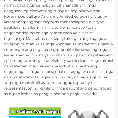
ng mga konsyumer habang pinananatili ang mga
pangunahing elementong tunay na naglalarawan sa
Korean pop culture. Ang mga limited edition na labis ay
karaniwang nagpaparangal sa mahahalagang okasyon,
paglabas ng album, o mga turne ng konsyerto, na
nagdaragdag ng halaga para sa mga kolektor at
tagahanga. Malapit na nakikipagtulungan ang tagagawa
ng kpop na manika sa mga koponan sa marketing upang i-
coordinate ang paglabas ng produkto kasama ang mga
kaganapan sa industriya ng libangan, upang mapataas ang
epekto ng promosyon at visibility sa merkado. Ang kultural
na kaalaman at koneksyon sa industriya na ito ang
nagtatangi sa mga propesyonal na tagagawa mula sa mga
pangkalahatang tagagawa ng laruan, na nagsisiguro na
ang mga mamimili ay tumatanggap ng tunay na
representasyon ng kanilang mga paboritong personalidad
sa K-pop imbes na pangkalahatang pagkukuwadro.