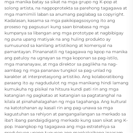
mga manika batay sa sikat na mga grupo ng K-pop at
solong artista, na nagpoprotekta sa parehong tagagawa at
mga mamimili laban sa anumang paglabag sa copyright.
Kadalasan, kasama sa mga pakikipagsosyong ito ang
proseso ng pagsusuri kung saan binabasa ng mga
kumpanya sa libangan ang mga prototype at nagbibigay
ng puna upang matiyak na ang huling produkto ay
sumusunod sa kanilang artistikong at komersyal na
pamantayan. Pinananatili ng tagagawa ng kpop na manika
ang patuloy na ugnayan sa mga koponan sa pag-istilo,
mga mananayaw, at mga direktor sa paglikha na nag-
aambag ng mga pananaw tungkol sa pag-unlad ng
karakter at interpretasyong artistiko. Ang kolaboratibong
paraang ito ay nagdudulot ng mga manikang hindi lamang
kumukuha ng pisikal na hitsura kundi pati rin ang mga
katangian ng pagkatao at katangian sa pagtatanghal na
kilala at pinahahalagahan ng mga tagahanga. Ang kultural
na katotohanan ay kasali rin ang pag-unawa sa mga
kagustuhan sa rehiyon at pangangailangan sa merkado sa
iba't ibang pandaigdigang merkado kung saan sikat ang K-
pop. Inaangkop ng tagagawa ang mga estratehiya sa
produksyon upang tugunan ang magkakaibang inaasam