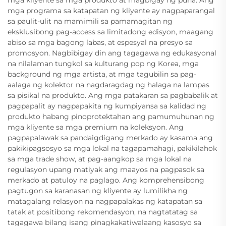
mga programa sa katapatan ng kliyente ay nagpaparangal
sa paulit-ulit na mamimili sa pamamagitan ng
eksklusibong pag-access sa limitadong edisyon, maagang
abiso sa mga bagong labas, at espesyal na presyo sa
promosyon. Nagbibigay din ang tagagawa ng edukasyonal
na nilalaman tungkol sa kulturang pop ng Korea, mga
background ng mga artista, at mga tagubilin sa pag-
aalaga ng kolektor na nagdaragdag ng halaga na lampas
sa pisikal na produkto. Ang mga patakaran sa pagbabalik at
pagpapalit ay nagpapakita ng kumpiyansa sa kalidad ng
produkto habang pinoprotektahan ang pamumuhunan ng
mga kliyente sa mga premium na koleksyon. Ang
pagpapalawak sa pandaigdigang merkado ay kasama ang
pakikipagsosyo sa mga lokal na tagapamahagi, pakikilahok
sa mga trade show, at pag-aangkop sa mga lokal na
regulasyon upang matiyak ang maayos na pagpasok sa
merkado at patuloy na paglago. Ang komprehensibong
pagtugon sa karanasan ng kliyente ay lumilikha ng
matagalang relasyon na nagpapalakas ng katapatan sa
tatak at positibong rekomendasyon, na nagtatatag sa
tagagawa bilang isang pinagkakatiwalaang kasosyo sa