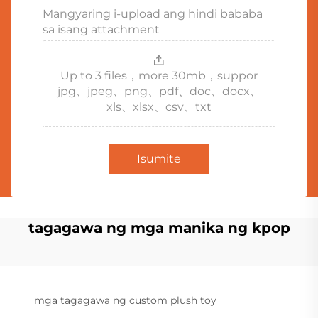
Mangyaring i-upload ang hindi bababa
sa isang attachment
Up to 3 files，more 30mb，suppor
jpg、jpeg、png、pdf、doc、docx、
xls、xlsx、csv、txt
Isumite
tagagawa ng mga manika ng kpop
mga tagagawa ng custom plush toy