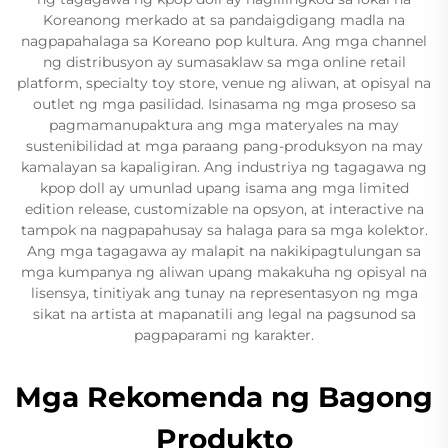
Koreanong merkado at sa pandaigdigang madla na
nagpapahalaga sa Koreano pop kultura. Ang mga channel
ng distribusyon ay sumasaklaw sa mga online retail
platform, specialty toy store, venue ng aliwan, at opisyal na
outlet ng mga pasilidad. Isinasama ng mga proseso sa
pagmamanupaktura ang mga materyales na may
sustenibilidad at mga paraang pang-produksyon na may
kamalayan sa kapaligiran. Ang industriya ng tagagawa ng
kpop doll ay umunlad upang isama ang mga limited
edition release, customizable na opsyon, at interactive na
tampok na nagpapahusay sa halaga para sa mga kolektor.
Ang mga tagagawa ay malapit na nakikipagtulungan sa
mga kumpanya ng aliwan upang makakuha ng opisyal na
lisensya, tinitiyak ang tunay na representasyon ng mga
sikat na artista at mapanatili ang legal na pagsunod sa
pagpaparami ng karakter.
Mga Rekomenda ng Bagong
Produkto