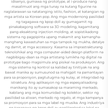
idisenyo, gumawa ng prototype, at i-produce nang
masalimuot ang mga tunay na kutang figurine na
naglalarawan sa natatanging istilo, fashion, at katangian ng
mga artista sa Korean pop. Ang mga modernong pasilidad
ng tagagawa ng kpop doll ay gumagamit ng
pinakabagong software sa 3D modeling, kagamitang
pang-eksaktong injection molding, at sopistikadong
sistema ng pagpipinta upang makamit ang kamangha-
manghang kawastuhan sa mga tampok ng mukha, detalye
ng damit, at mga accessory. Kasama sa imprastrakturang
teknolohikal ang mga computer-aided design platform na
nagbibigay-daan sa mga artistang lumikha ng digital na
prototype bago magsimula ang pisikal na produksyon. Ang
mga sistema ng kontrol sa kalidad ay tinitiyak na ang
bawat manika ay sumusunod sa mahigpit na pamantayan
para sa proporsyon, pagtutugma ng kulay, at integridad ng
istraktura. Ang aplikasyon ng mga espesyalisadong
manikang ito ay sumasakop sa maraming merkado,
kabilang ang mga komunidad ng kolektor, sektor ng
pasilidad sa aliwan, merkado ng regalo, at mga kampanya
sa promosyon para sa mga label ng musika. Ang industriya
ng tagagawa ng kpop doll ay naglilingkod sa lokal na