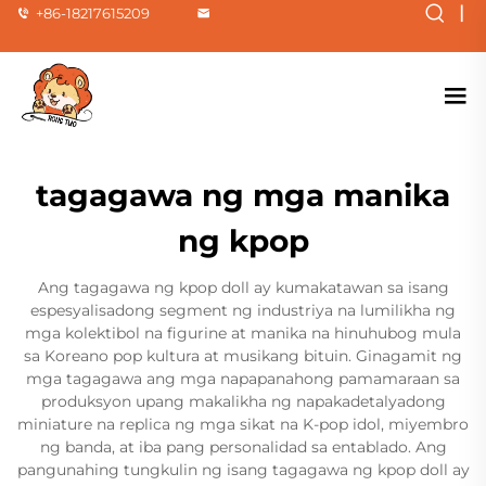
|
+86-18217615209
tagagawa ng mga manika
ng kpop
Ang tagagawa ng kpop doll ay kumakatawan sa isang
espesyalisadong segment ng industriya na lumilikha ng
mga kolektibol na figurine at manika na hinuhubog mula
sa Koreano pop kultura at musikang bituin. Ginagamit ng
mga tagagawa ang mga napapanahong pamamaraan sa
produksyon upang makalikha ng napakadetalyadong
miniature na replica ng mga sikat na K-pop idol, miyembro
ng banda, at iba pang personalidad sa entablado. Ang
pangunahing tungkulin ng isang tagagawa ng kpop doll ay