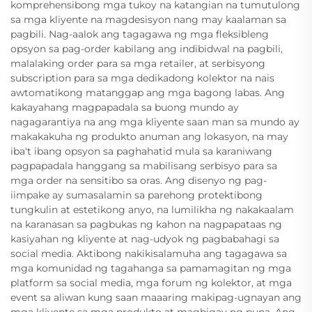
komprehensibong mga tukoy na katangian na tumutulong
sa mga kliyente na magdesisyon nang may kaalaman sa
pagbili. Nag-aalok ang tagagawa ng mga fleksibleng
opsyon sa pag-order kabilang ang indibidwal na pagbili,
malalaking order para sa mga retailer, at serbisyong
subscription para sa mga dedikadong kolektor na nais
awtomatikong matanggap ang mga bagong labas. Ang
kakayahang magpapadala sa buong mundo ay
nagagarantiya na ang mga kliyente saan man sa mundo ay
makakakuha ng produkto anuman ang lokasyon, na may
iba't ibang opsyon sa paghahatid mula sa karaniwang
pagpapadala hanggang sa mabilisang serbisyo para sa
mga order na sensitibo sa oras. Ang disenyo ng pag-
iimpake ay sumasalamin sa parehong protektibong
tungkulin at estetikong anyo, na lumilikha ng nakakaalam
na karanasan sa pagbukas ng kahon na nagpapataas ng
kasiyahan ng kliyente at nag-udyok ng pagbabahagi sa
social media. Aktibong nakikisalamuha ang tagagawa sa
mga komunidad ng tagahanga sa pamamagitan ng mga
platform sa social media, mga forum ng kolektor, at mga
event sa aliwan kung saan maaaring makipag-ugnayan ang
mga kliyente sa mga produkto at magbigay ng puna. Ang