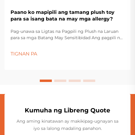
Paano ko mapipili ang tamang plush toy
para sa isang bata na may mga allergy?
Pag-unawa sa Ligtas na Pagpili ng Plush na Laruan
para sa mga Batang May Sensitibidad Ang pagpili ng
plush toys para sa mga bata na may allergy ay
nangangailangan ng maingat na pag-iisip at
TIGNAN PA
atensyon sa detalye. Ang mga magulang at
tagapangalaga ay dapat mag-navigate sa iba't ibang
materyales, proseso ng pagmamanufaktura...
Kumuha ng Libreng Quote
Ang aming kinatawan ay makikipag-ugnayan sa
iyo sa lalong madaling panahon.