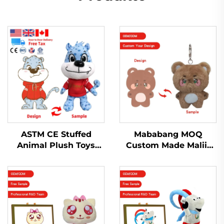
ASTM CE Stuffed
Mababang MOQ
Animal Plush Toys
Custom Made Maliit
Custom Made Stuffed
na Kpop Plush Doll
Soft Plush Toy For Sale
Keychain na Custom
na Plush Keychain