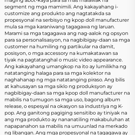
maging abot-kaya para sa mas malawak na
segment ng mga mamimili. Ang kakayahang i-
customize ang produkto ang nagtatakda sa
propesyonal na serbisyo ng kpop doll manufacturer
mula sa mga karaniwang tagagawa ng laruan.
Marami sa mga tagagawa ang nag-aalok ng opsyon
para sa personalisasyon, na nagbibigay-daan sa mga
customer na humiling ng partikular na damit,
posisyon, o mga accessory na kumakatawan sa
tiyak na pagtatanghal o music video appearance.
Ang kakayahang umangkop na ito ay lumilikha ng
natatanging halaga para sa mga kolektor na
naghahanap ng mga natatanging piraso. Ang bilis
at kahusayan sa mga siklo ng produksyon ay
nagbibigay-daan sa mga kpop doll manufacturer na
mabilis na tumugon sa mga uso, bagong album
release, o espesyal na okasyon sa industriya ng K-
pop. Ang ganitong pagiging sensitibo ay tiniyak na
ang mga produkto ay nananatiling makabuluhan at
napapanahon sa mabilis na umuunlad na merkado
ng libangan. Ang mga propesyonal na tagagawa ay