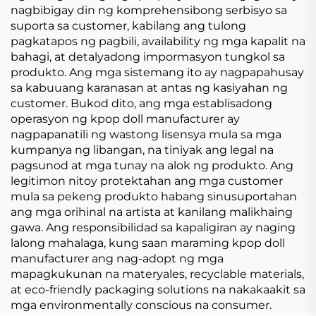
nagbibigay din ng komprehensibong serbisyo sa
suporta sa customer, kabilang ang tulong
pagkatapos ng pagbili, availability ng mga kapalit na
bahagi, at detalyadong impormasyon tungkol sa
produkto. Ang mga sistemang ito ay nagpapahusay
sa kabuuang karanasan at antas ng kasiyahan ng
customer. Bukod dito, ang mga establisadong
operasyon ng kpop doll manufacturer ay
nagpapanatili ng wastong lisensya mula sa mga
kumpanya ng libangan, na tiniyak ang legal na
pagsunod at mga tunay na alok ng produkto. Ang
legitimon nitoy protektahan ang mga customer
mula sa pekeng produkto habang sinusuportahan
ang mga orihinal na artista at kanilang malikhaing
gawa. Ang responsibilidad sa kapaligiran ay naging
lalong mahalaga, kung saan maraming kpop doll
manufacturer ang nag-adopt ng mga
mapagkukunan na materyales, recyclable materials,
at eco-friendly packaging solutions na nakakaakit sa
mga environmentally conscious na consumer.