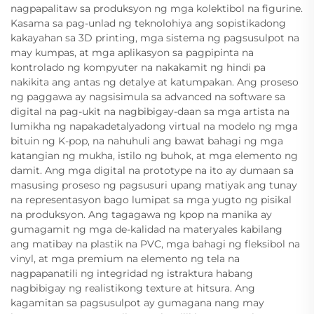
nagpapalitaw sa produksyon ng mga kolektibol na figurine.
Kasama sa pag-unlad ng teknolohiya ang sopistikadong
kakayahan sa 3D printing, mga sistema ng pagsusulpot na
may kumpas, at mga aplikasyon sa pagpipinta na
kontrolado ng kompyuter na nakakamit ng hindi pa
nakikita ang antas ng detalye at katumpakan. Ang proseso
ng paggawa ay nagsisimula sa advanced na software sa
digital na pag-ukit na nagbibigay-daan sa mga artista na
lumikha ng napakadetalyadong virtual na modelo ng mga
bituin ng K-pop, na nahuhuli ang bawat bahagi ng mga
katangian ng mukha, istilo ng buhok, at mga elemento ng
damit. Ang mga digital na prototype na ito ay dumaan sa
masusing proseso ng pagsusuri upang matiyak ang tunay
na representasyon bago lumipat sa mga yugto ng pisikal
na produksyon. Ang tagagawa ng kpop na manika ay
gumagamit ng mga de-kalidad na materyales kabilang
ang matibay na plastik na PVC, mga bahagi ng fleksibol na
vinyl, at mga premium na elemento ng tela na
nagpapanatili ng integridad ng istraktura habang
nagbibigay ng realistikong texture at hitsura. Ang
kagamitan sa pagsusulpot ay gumagana nang may