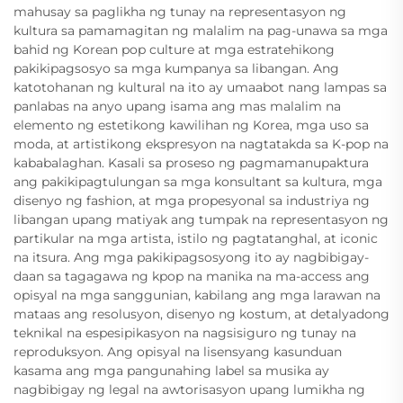
mahusay sa paglikha ng tunay na representasyon ng
kultura sa pamamagitan ng malalim na pag-unawa sa mga
bahid ng Korean pop culture at mga estratehikong
pakikipagsosyo sa mga kumpanya sa libangan. Ang
katotohanan ng kultural na ito ay umaabot nang lampas sa
panlabas na anyo upang isama ang mas malalim na
elemento ng estetikong kawilihan ng Korea, mga uso sa
moda, at artistikong ekspresyon na nagtatakda sa K-pop na
kababalaghan. Kasali sa proseso ng pagmamanupaktura
ang pakikipagtulungan sa mga konsultant sa kultura, mga
disenyo ng fashion, at mga propesyonal sa industriya ng
libangan upang matiyak ang tumpak na representasyon ng
partikular na mga artista, istilo ng pagtatanghal, at iconic
na itsura. Ang mga pakikipagsosyong ito ay nagbibigay-
daan sa tagagawa ng kpop na manika na ma-access ang
opisyal na mga sanggunian, kabilang ang mga larawan na
mataas ang resolusyon, disenyo ng kostum, at detalyadong
teknikal na espesipikasyon na nagsisiguro ng tunay na
reproduksyon. Ang opisyal na lisensyang kasunduan
kasama ang mga pangunahing label sa musika ay
nagbibigay ng legal na awtorisasyon upang lumikha ng