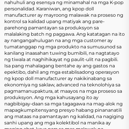
nahuhuli ang esensya ng minamahal na mga K-pop
personalidad. Karaniwan, ang kpop doll
manufacturer ay mayroong malawak na proseso ng
kontrol sa kalidad upang matiyak ang pare-
parehong pamantayan sa produksyon sa
malalaking batch ng paggawa. Ang katatagan na ito
ay nangangahulugan na ang mga customer ay
tumatanggap ng mga produkto na sumusunod sa
kanilang inaasahan tuwing bumibili, na nagtatayo
ng tiwala at naghihikayat ng paulit-ulit na pagbili.
Isa pang mahalagang bentahe ay ang gastos na
epektibo, dahil ang mga establisadong operasyon
ng kpop doll manufacturer ay nakikinabang sa
ekonomiya ng saklaw, advanced na teknolohiya sa
pagmamanupaktura, at maayos na mga proseso sa
produksyon. Ang mga kahusayang ito ay
nagbibigay-daan sa mga tagagawa na mag-alok ng
mapagkumpitensyang presyo habang pinananatili
ang mataas na pamantayan ng kalidad, na nagiging
sanhi upang ang mga kolektibol na manika ay