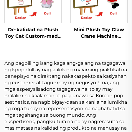
De-kalidad na Plush
Mini Plush Toy Claw
Toy Cat Custom-made
Crane Machine
Proofing Plush Stuffed
Cartoon Stuffed
Animals Toy
Animals Mga Laruan
Pig Bunny Cat Nako-
customize na Plush
Ang pagpili ng isang kagalang-galang na tagagawa
Keychain
ng kpop doll ay nag-aalok ng maraming praktikal na
benepisyo na direktang nakakaapekto sa kasiyahan
ng customer at tagumpay ng negosyo. Una, ang
mga espesyalisadong tagagawa na ito ay may
malalim na kaalaman at pag-unawa sa Korean pop
aesthetics, na nagbibigay-daan sa kanila na lumikha
ng mga tunay na representasyon na naghahatid sa
mga tagahanga sa buong mundo. Ang
ekspertiseng pangkultura na ito ay nagreresulta sa
mas mataas na kalidad ng produkto na mahusay na