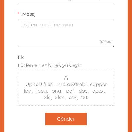
Mesaj
0/1000
Ek
Lütfen en az bir ek yükleyin
Up to 3 files，more 30mb，suppor
jpg、jpeg、png、pdf、doc、docx、
xls、xlsx、csv、txt
Gönder