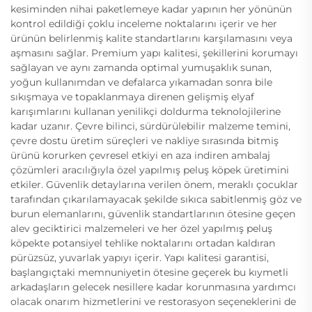
kesiminden nihai paketlemeye kadar yapının her yönünün
kontrol edildiği çoklu inceleme noktalarını içerir ve her
ürünün belirlenmiş kalite standartlarını karşılamasını veya
aşmasını sağlar. Premium yapı kalitesi, şekillerini korumayı
sağlayan ve aynı zamanda optimal yumuşaklık sunan,
yoğun kullanımdan ve defalarca yıkamadan sonra bile
sıkışmaya ve topaklanmaya direnen gelişmiş elyaf
karışımlarını kullanan yenilikçi doldurma teknolojilerine
kadar uzanır. Çevre bilinci, sürdürülebilir malzeme temini,
çevre dostu üretim süreçleri ve nakliye sırasında bitmiş
ürünü korurken çevresel etkiyi en aza indiren ambalaj
çözümleri aracılığıyla özel yapılmış peluş köpek üretimini
etkiler. Güvenlik detaylarına verilen önem, meraklı çocuklar
tarafından çıkarılamayacak şekilde sıkıca sabitlenmiş göz ve
burun elemanlarını, güvenlik standartlarının ötesine geçen
alev geciktirici malzemeleri ve her özel yapılmış peluş
köpekte potansiyel tehlike noktalarını ortadan kaldıran
pürüzsüz, yuvarlak yapıyı içerir. Yapı kalitesi garantisi,
başlangıçtaki memnuniyetin ötesine geçerek bu kıymetli
arkadaşların gelecek nesillere kadar korunmasına yardımcı
olacak onarım hizmetlerini ve restorasyon seçeneklerini de