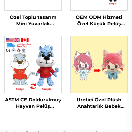
Özel Toplu tasarım
OEM ODM Hizmeti
Mini Yuvarlak
Özel Küçük Pelüş
Oyuncak Yumuşak
Anahtarlık Oyuncak
manufacture Oyuncak
Doldurulmuş
Dolgulu Hayvan pelüş
Anahtarlık Pelüş
özel
Oyuncak Tanıtım İçin
ASTM CE Doldurulmuş
Üretici Özel Plüsh
Hayvan Pelüş
Anahtarlık Bebek
Oyuncaklar Özel
Yumuşak Oyuncak
Yapılan Doldurulmuş
Doldurulmuş Hayvan
Yuvarlak Pelüş
Kpop Özel Plüsh