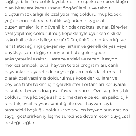
sağlayabilir. Terapötik faydalar otizm spektrum bozukluğu
olan bireylere kadar uzanır; öngörülebilir ve tehdit
oluşturmaz varlığı ile özel yapılmış doldurulmuş köpek,
yoğun durumlarda rahatlık sağlarken duygusal
düzenlemeleri için güvenli bir odak noktası sunar. Bireyler,
özel yapılmış doldurulmuş köpekleriyle uyurken sıklıkla
uyku kalitesinde iyileşme görülür çünkü tanıdık varlığı ve
rahatlatıcı ağırlığı gevşemeyi artırır ve genellikle yas veya
büyük yaşam değişimleriyle birlikte gelen gece
anksiyetesini azaltır. Hastanelerdeki ve rehabilitasyon
merkezlerindeki evcil hayvan terapi programları, canlı
hayvanların ziyaret edemeyeceği zamanlarda alternatif
olarak özel yapılmış doldurulmuş köpekler kullanır ve
böylece tıbbi bakım için gerekli steril ortamları koruyarak
hastalara benzer duygusal faydalar sunar. Özel yapılmış bir
doldurulmuş köpeğe sahip olmaktan elde edilen psikolojik
rahatlık, evcil hayvan sahipliği ile evcil hayvan kaybı
arasındaki boşluğu doldurur ve sevilen hayvanların anısına
saygı gösterirken iyileşme sürecince devam eden duygusal
desteği sağlar.