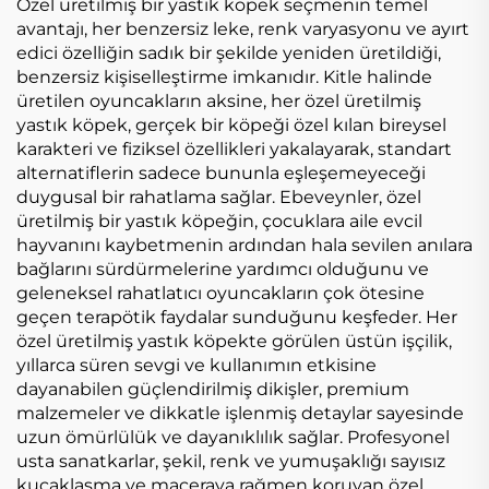
Oyuncak Satılık
Bebek
Özel üretilmiş bir yastık köpek seçmenin temel
avantajı, her benzersiz leke, renk varyasyonu ve ayırt
edici özelliğin sadık bir şekilde yeniden üretildiği,
benzersiz kişiselleştirme imkanıdır. Kitle halinde
üretilen oyuncakların aksine, her özel üretilmiş
yastık köpek, gerçek bir köpeği özel kılan bireysel
karakteri ve fiziksel özellikleri yakalayarak, standart
alternatiflerin sadece bununla eşleşemeyeceği
duygusal bir rahatlama sağlar. Ebeveynler, özel
üretilmiş bir yastık köpeğin, çocuklara aile evcil
hayvanını kaybetmenin ardından hala sevilen anılara
bağlarını sürdürmelerine yardımcı olduğunu ve
geleneksel rahatlatıcı oyuncakların çok ötesine
geçen terapötik faydalar sunduğunu keşfeder. Her
özel üretilmiş yastık köpekte görülen üstün işçilik,
yıllarca süren sevgi ve kullanımın etkisine
dayanabilen güçlendirilmiş dikişler, premium
malzemeler ve dikkatle işlenmiş detaylar sayesinde
uzun ömürlülük ve dayanıklılık sağlar. Profesyonel
usta sanatkarlar, şekil, renk ve yumuşaklığı sayısız
kucaklaşma ve maceraya rağmen koruyan özel