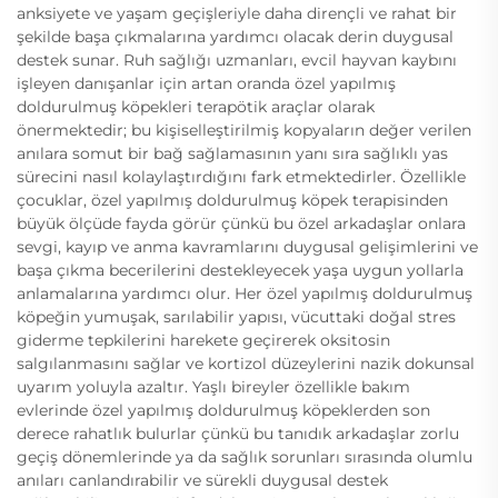
anksiyete ve yaşam geçişleriyle daha dirençli ve rahat bir
şekilde başa çıkmalarına yardımcı olacak derin duygusal
destek sunar. Ruh sağlığı uzmanları, evcil hayvan kaybını
işleyen danışanlar için artan oranda özel yapılmış
doldurulmuş köpekleri terapötik araçlar olarak
önermektedir; bu kişiselleştirilmiş kopyaların değer verilen
anılara somut bir bağ sağlamasının yanı sıra sağlıklı yas
sürecini nasıl kolaylaştırdığını fark etmektedirler. Özellikle
çocuklar, özel yapılmış doldurulmuş köpek terapisinden
büyük ölçüde fayda görür çünkü bu özel arkadaşlar onlara
sevgi, kayıp ve anma kavramlarını duygusal gelişimlerini ve
başa çıkma becerilerini destekleyecek yaşa uygun yollarla
anlamalarına yardımcı olur. Her özel yapılmış doldurulmuş
köpeğin yumuşak, sarılabilir yapısı, vücuttaki doğal stres
giderme tepkilerini harekete geçirerek oksitosin
salgılanmasını sağlar ve kortizol düzeylerini nazik dokunsal
uyarım yoluyla azaltır. Yaşlı bireyler özellikle bakım
evlerinde özel yapılmış doldurulmuş köpeklerden son
derece rahatlık bulurlar çünkü bu tanıdık arkadaşlar zorlu
geçiş dönemlerinde ya da sağlık sorunları sırasında olumlu
anıları canlandırabilir ve sürekli duygusal destek