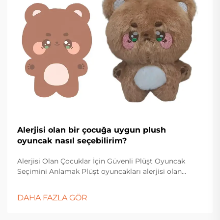
Alerjisi olan bir çocuğa uygun plush
oyuncak nasıl seçebilirim?
Alerjisi Olan Çocuklar İçin Güvenli Plüşt Oyuncak
Seçimini Anlamak Plüşt oyuncakları alerjisi olan
çocuklara seçerken dikkatli düşünme ve detaylara
dikkat etme gereklidir. Ebeveynler ve bakım verenler
DAHA FAZLA GÖR
çeşitli malzemeler, üretim süreçleri...