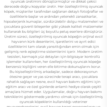
oyuncak üretimini dönüştürmüştür ve dikkat çekici
derecede doğru kopyalar üretir. Her özelleştirilmiş oyuncak
köpek, müşteriler tarafından sağlanan detaylı fotoğraflar ve
özelliklerle başlar ve ardından yetenekli zanaatkarlar,
hipoalerjenik kumaşlar, sürdürülebilir dolgu malzemeleri ve
çocuklara güvenli bileşenler gibi yüksek kaliteli malzemeler
kullanarak bu bilgileri üç boyutlu peluş eserlere dönüştürür.
Üretim süreci, özelleştirilmiş oyuncak köpeğin orijinal evcil
hayvanın kürk desenlerini, işaretlerini ve ayırt edici
özelliklerini tam olarak yansıttığından emin olmak için
gelişmiş renk eşleştirme sistemlerini içerir. Modern üretim
tesisleri, karmaşık yüz detayları için bilgisayar kontrollü
işlemeler kullanırken, her özelleştirilmiş oyuncak köpeğe
benzersiz kişiliğini veren elle bitirme dokunuşlarını korur.
Bu kişiselleştirilmiş arkadaşlar, sadece dekorasyonun
ötesine geçer ve yas sürecinde terapi aracı, çocuklara
rahatlık sağlayan nesne, evcil hayvan bakımı eğitimi için
eğitim aracı ve özel günlerde anlamlı hediye olarak çeşitli
amaçlara hizmet eder. Uygulamalar, doğru hayvan bakımı
tekniklerini göstermede yardımcı olmak için özelleştirilmiş
oyuncak köpeklerin kullanıldığı veteriner
muayenehanelerini, evcil hayvan terapi programlarını ve