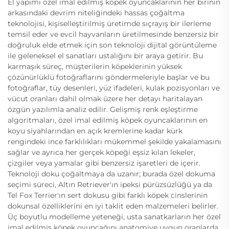
El yapımı özel imal edilmiş köpek oyuncaklarının her birinin
arkasındaki devrim niteliğindeki hassas çoğaltma
teknolojisi, kişiselleştirilmiş üretimde sıçrayış bir ilerleme
temsil eder ve evcil hayvanların üretilmesinde benzersiz bir
doğruluk elde etmek için son teknoloji dijital görüntüleme
ile geleneksel el sanatları ustalığını bir araya getirir. Bu
karmaşık süreç, müşterilerin köpeklerinin yüksek
çözünürlüklü fotoğraflarını göndermeleriyle başlar ve bu
fotoğraflar, tüy desenleri, yüz ifadeleri, kulak pozisyonları ve
vücut oranları dahil olmak üzere her detayı haritalayan
özgün yazılımla analiz edilir. Gelişmiş renk eşleştirme
algoritmaları, özel imal edilmiş köpek oyuncaklarının en
koyu siyahlarından en açık kremlerine kadar kürk
rengindeki ince farklılıkları mükemmel şekilde yakalamasını
sağlar ve ayrıca her gerçek köpeği eşsiz kılan lekeler,
çizgiler veya yamalar gibi benzersiz işaretleri de içerir.
Teknoloji doku çoğaltmaya da uzanır; burada özel dokuma
seçimi süreci, Altın Retriever'ın ipeksi pürüzsüzlüğü ya da
Tel Fox Terrier'ın sert dokusu gibi farklı köpek cinslerinin
dokunsal özelliklerini en iyi taklit eden malzemeleri belirler.
Üç boyutlu modelleme yeteneği, usta sanatkarların her özel
imal edilmiş köpek oyuncağını anatomiye uygun oranlarda