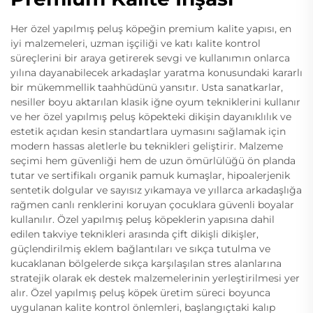
Her özel yapılmış peluş köpeğin premium kalite yapısı, en
iyi malzemeleri, uzman işçiliği ve katı kalite kontrol
süreçlerini bir araya getirerek sevgi ve kullanımın onlarca
yılına dayanabilecek arkadaşlar yaratma konusundaki kararlı
bir mükemmellik taahhüdünü yansıtır. Usta sanatkarlar,
nesiller boyu aktarılan klasik iğne oyum tekniklerini kullanır
ve her özel yapılmış peluş köpekteki dikişin dayanıklılık ve
estetik açıdan kesin standartlara uymasını sağlamak için
modern hassas aletlerle bu teknikleri geliştirir. Malzeme
seçimi hem güvenliği hem de uzun ömürlülüğü ön planda
tutar ve sertifikalı organik pamuk kumaşlar, hipoalerjenik
sentetik dolgular ve sayısız yıkamaya ve yıllarca arkadaşlığa
rağmen canlı renklerini koruyan çocuklara güvenli boyalar
kullanılır. Özel yapılmış peluş köpeklerin yapısına dahil
edilen takviye teknikleri arasında çift dikişli dikişler,
güçlendirilmiş eklem bağlantıları ve sıkça tutulma ve
kucaklanan bölgelerde sıkça karşılaşılan stres alanlarına
stratejik olarak ek destek malzemelerinin yerleştirilmesi yer
alır. Özel yapılmış peluş köpek üretim süreci boyunca
uygulanan kalite kontrol önlemleri, başlangıçtaki kalıp