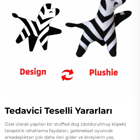
Tedavici Teselli Yararları
Özel olarak yapılan bir stuffed dog (doldurulmuş köpek)
terapötik rahatlama faydaları, geleneksel oyuncak
arkadaşlıktan çok daha ileri gider ve bireylerin yas,