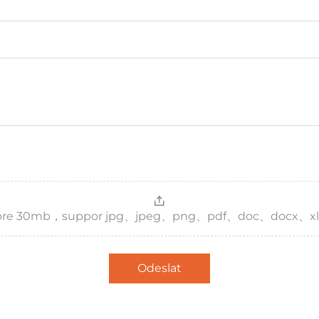
，more 30mb，suppor jpg、jpeg、png、pdf、doc、docx、xl
Odeslat