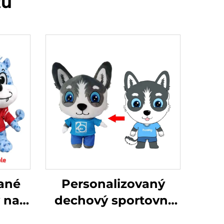
tů
ané
Personalizovaný
 na
dechový sportovní
ené
přívěsek na zakázku