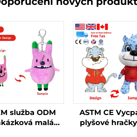
oporučení nových produk
M služba ODM
ASTM CE Vycp
akázková malá
plyšové hračky
yšová hračka s
zakázku vyrob