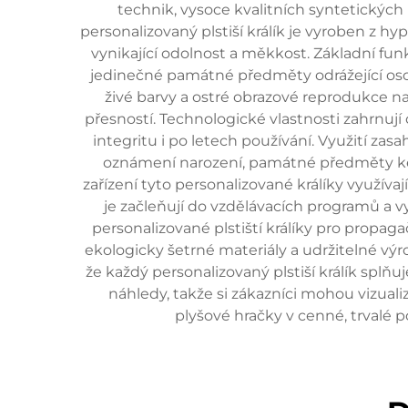
technik, vysoce kvalitních syntetickýc
personalizovaný plstiší králík je vyroben z h
vynikající odolnost a měkkost. Základní fu
jedinečné památné předměty odrážející osob
živé barvy a ostré obrazové reprodukce na 
přesností. Technologické vlastnosti zahrnují 
integritu i po letech používání. Využití zasa
oznámení narození, památné předměty ke 
zařízení tyto personalizované králíky využív
je začleňují do vzdělávacích programů a v
personalizované plstiští králíky pro propa
ekologicky šetrné materiály a udržitelné výro
že každý personalizovaný plstiší králík spl
náhledy, takže si zákazníci mohou vizual
plyšové hračky v cenné, trvalé 