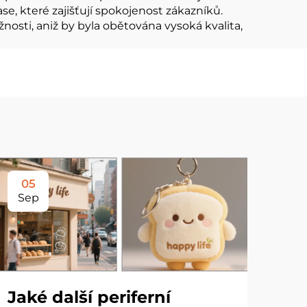
, které zajišťují spokojenost zákazníků.
sti, aniž by byla obětována vysoká kvalita,
05
1
Sep
Oc
Jaké další periferní