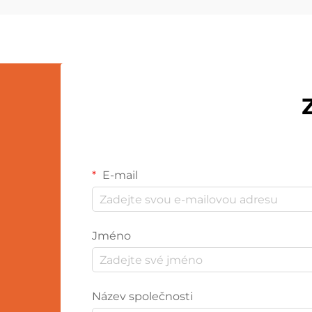
hračky také topné těleso a
akumulátor, které umožňují
generování a udržování tepla.
E-mail
Jméno
Název společnosti