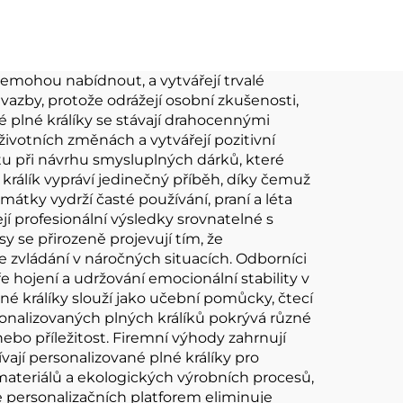
ové
z plyšové hadrové
dej
panenky
emohou nabídnout, a vytvářejí trvalé
 vazby, protože odrážejí osobní zkušenosti,
é plné králíky se stávají drahocennými
ivotních změnách a vytvářejí pozitivní
itu při návrhu smysluplných dárků, které
 králík vypráví jedinečný příběh, díky čemuž
mátky vydrží časté používání, praní a léta
řejí profesionální výsledky srovnatelné s
 se přirozeně projevují tím, že
 zvládání v náročných situacích. Odborníci
e hojení a udržování emocionální stability v
né králíky slouží jako učební pomůcky, čtecí
onalizovaných plných králíků pokrývá různé
nebo příležitost. Firemní výhody zahrnují
jí personalizované plné králíky pro
teriálů a ekologických výrobních procesů,
 personalizačních platforem eliminuje