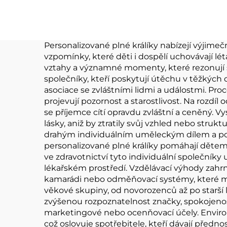
vycpaná panenka
pří
Plyšáky Výrobce
Vy
Zakázková plyšová
hra
Personalizované plné králíky nabízejí výjim
vzpomínky, které děti i dospělí uchovávají lét
hračka
vztahy a významné momenty, které rezonují s 
společníky, kteří poskytují útěchu v těžkých
asociace se zvláštními lidmi a událostmi. Pr
projevují pozornost a starostlivost. Na rozdí
se příjemce cítí opravdu zvláštní a ceněný. Vy
lásky, aniž by ztratily svůj vzhled nebo strukt
drahým individuálním uměleckým dílem a posky
personalizované plné králíky pomáhají dětem 
ve zdravotnictví tyto individuální společníky 
lékařském prostředí. Vzdělávací výhody zahrn
kamarádi nebo odměňovací systémy, které mot
věkové skupiny, od novorozenců až po starší li
zvýšenou rozpoznatelnost značky, spokojenos
marketingové nebo ocenňovací účely. Enviro
což oslovuje spotřebitele, kteří dávají pře