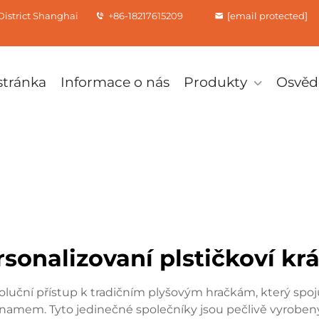
istrict Shanghai
+86-18217615209
[email protected]
tránka
Informace o nás
Produkty
Osvěd
sonalizovaní plstičkoví krá
 revoluční přístup k tradičním plyšovým hračkám, který sp
znamem. Tyto jedinečné společníky jsou pečlivě vyrobeny