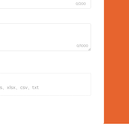
0/200
0/1000
s、xlsx、csv、txt