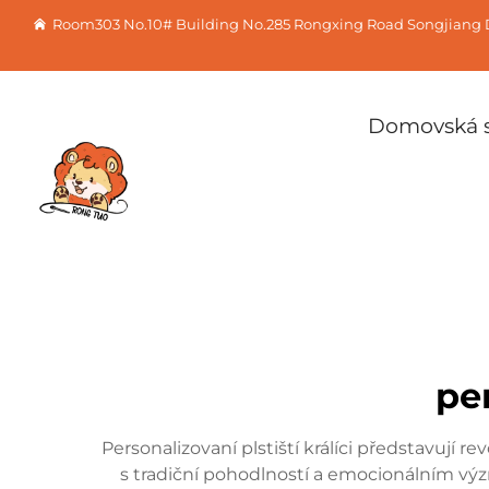
Room303 No.10# Building No.285 Rongxing Road Songjiang D
Domovská s
per
Personalizovaní plstiští králíci představují
s tradiční pohodlností a emocionálním vý