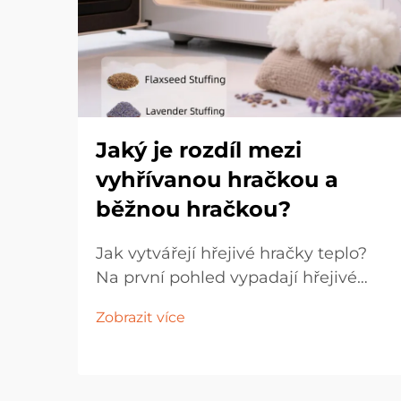
Jaký je rozdíl mezi
vyhřívanou hračkou a
běžnou hračkou?
Jak vytvářejí hřejivé hračky teplo?
Na první pohled vypadají hřejivé
hračky stejně jako běžné hračky,
Zobrazit více
protože obě jsou vyrobeny z
měkkých látek. Výplň uvnitř je však
zcela odlišná. Kromě obvyklé
vatované výplně obsahují hřejivé