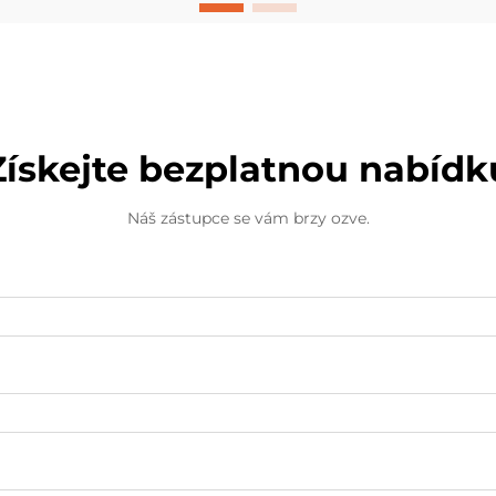
neustále hledají inovativní způsoby,
jak se spojit se svou veřejností na
více osobní a emocionální úrovni.
Vlastní plstěné panenky z bavlny...
Získejte bezplatnou nabídk
Náš zástupce se vám brzy ozve.