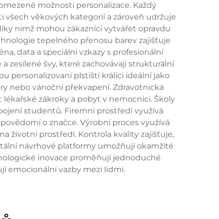
neomezené možnosti personalizace. Každý
ěti všech věkových kategorií a zároveň udržuje
 díky nimž mohou zákazníci vytvářet opravdu
chnologie tepelného přenosu barev zajišťuje
na, data a speciální vzkazy s profesionální
a zesílené švy, které zachovávají strukturální
 personalizovaní plstiští králíci ideální jako
ry nebo vánoční překvapení. Zdravotnická
t lékařské zákroky a pobyt v nemocnici. Školy
pojení studentů. Firemní prostředí využívá
í povědomí o značce. Výrobní proces využívá
životní prostředí. Kontrola kvality zajišťuje,
gitální návrhové platformy umožňují okamžité
echnologické inovace proměňují jednoduché
jí emocionální vazby mezi lidmi.