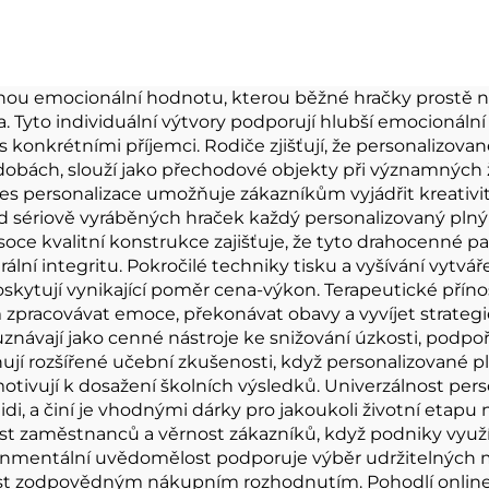
věskem na klíče
vycpané plyš
cpaná plyšová
hračky na pro
čka s přívěskem
ečnou emocionální hodnotu, kterou běžné hračky prostě n
a. Tyto individuální výtvory podporují hlubší emocionální
na klíče pro
konkrétními příjemci. Rodiče zjišťují, že personalizovan
propagaci
 dobách, slouží jako přechodové objekty při významných ž
oces personalizace umožňuje zákazníkům vyjádřit kreativ
l od sériově vyráběných hraček každý personalizovaný plný
soce kvalitní konstrukce zajišťuje, že tyto drahocenné pa
urální integritu. Pokročilé techniky tisku a vyšívání vytvá
tují vynikající poměr cena-výkon. Terapeutické přínosy
zpracovávat emoce, překonávat obavy a vyvíjet strategie
uznávají jako cenné nástroje ke snižování úzkosti, podpoř
ují rozšířené učební zkušenosti, když personalizované pl
ivují k dosažení školních výsledků. Univerzálnost pers
di, a činí je vhodnými dárky pro jakoukoli životní etapu 
t zaměstnanců a věrnost zákazníků, když podniky využíva
nmentální uvědomělost podporuje výběr udržitelných ma
dnost zodpovědným nákupním rozhodnutím. Pohodlí online