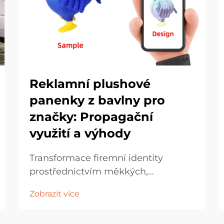
Reklamní plushové
panenky z bavlny pro
značky: Propagační
využití a výhody
Transformace firemní identity
prostřednictvím měkkých,
kocoucích marketingových nástrojů
Zobrazit více
V dnešní konkurenčním
marketingovém prostředí firmy