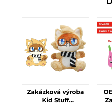
D
Zakázková výroba
OE
Kid Stuff
Z
Oboustranná měkká
pl