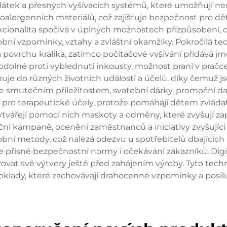
h látek a přesných vyšívacích systémů, které umožňují 
ypoalergenních materiálů, což zajišťuje bezpečnost pro d
nkcionalita spočívá v úplných možnostech přizpůsobení,
ní vzpomínky, vztahy a zvláštní okamžiky. Pokročilá te
povrchu králíka, zatímco počítačové vyšívání přidává jmé
odolné proti vyblednutí inkousty, možnost praní v pračce 
huje do různých životních událostí a účelů, díky čemuž jsou
smutečním příležitostem, svatební dárky, promoční da
ají pro terapeutické účely, protože pomáhají dětem zvláda
ytvářejí pomocí nich maskoty a odměny, které zvyšují za
gační kampaně, ocenění zaměstnanců a iniciativy zvyšujíc
bní metody, což nalézá odezvu u spotřebitelů dbajících na 
ňuje přísné bezpečnostní normy i očekávání zákazníků. Di
izovat své výtvory ještě před zahájením výroby. Tyto t
poklady, které zachovávají drahocenné vzpomínky a posilu