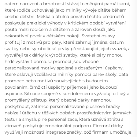
datem narození a hmotností stávají ceněnými památkami,
které rodiče uchovávají jako milníky vývoje dítěte během
celého dětství. Měkká a útulná povaha těchto předmětů
poskytuje praktické výhody v kritickém období vytváření
pouta mezi rodičem a dítětem a zároveň slouží jako
dekorativní prvek v dětském pokoji. Svatební oslavy
profitují z motivů pro páry, které zahrnují jména, datum
svatby nebo symbolické prvky představující jejich svazek, a
vytvářejí tak dárky k výročí svatby, které si páry mohou
hrdě vystavit doma. U promocí jsou vhodné
personalizované motivy spojené s dosaženými úspěchy,
které oslavují vzdělávací milníky pomocí barev školy, data
promoce nebo motivů souvisejících s budoucím
povoláním, čímž ctí úspěchy příjemce i jeho budoucí
aspirace. Situace spojené s kondolencemi vyžadují citlivý a
promyšlený přístup, který obecné dárky nemohou
poskytnout, zatímco personalizované plushové hračky
nabízejí útěchu v těžkých dobách prostřednictvím jemných
textur a smysluplné personalizace, která uznává ztrátu a
zároveň poskytuje emocionální podporu. Firemní dárky
využívají možnosti integrace značky, což firmám umožňuje