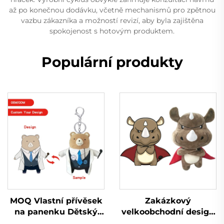
až po konečnou dodávku, včetně mechanismů pro zpětnou
vazbu zákazníka a možností revizí, aby byla zajištěna
spokojenost s hotovým produktem.
Populární produkty
MOQ Vlastní přívěsek
Zakázkový
na panenku Dětský
velkoobchodní design
návrhář panenky
Mini plyšový plyšák