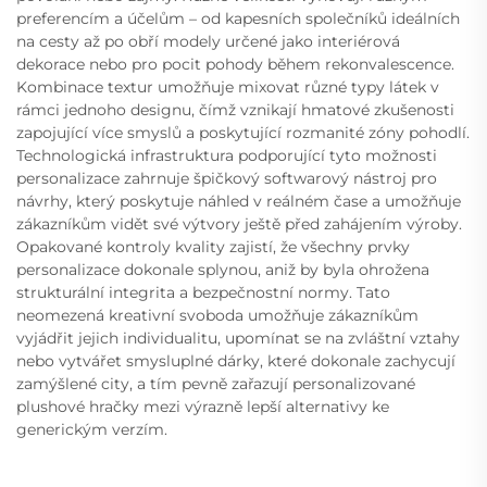
preferencím a účelům – od kapesních společníků ideálních
na cesty až po obří modely určené jako interiérová
dekorace nebo pro pocit pohody během rekonvalescence.
Kombinace textur umožňuje mixovat různé typy látek v
rámci jednoho designu, čímž vznikají hmatové zkušenosti
zapojující více smyslů a poskytující rozmanité zóny pohodlí.
Technologická infrastruktura podporující tyto možnosti
personalizace zahrnuje špičkový softwarový nástroj pro
návrhy, který poskytuje náhled v reálném čase a umožňuje
zákazníkům vidět své výtvory ještě před zahájením výroby.
Opakované kontroly kvality zajistí, že všechny prvky
personalizace dokonale splynou, aniž by byla ohrožena
strukturální integrita a bezpečnostní normy. Tato
neomezená kreativní svoboda umožňuje zákazníkům
vyjádřit jejich individualitu, upomínat se na zvláštní vztahy
nebo vytvářet smysluplné dárky, které dokonale zachycují
zamýšlené city, a tím pevně zařazují personalizované
plushové hračky mezi výrazně lepší alternativy ke
generickým verzím.