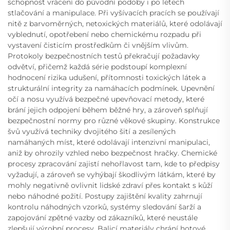
schopnost vrácení do původní podoby i po letech
stlačování a manipulace. Při vyšívacích pracích se používají
nitě z barvoměrných, netoxických materiálů, které odolávají
vyblednutí, opotřebení nebo chemickému rozpadu při
vystavení čisticím prostředkům či vnějším vlivům.
Protokoly bezpečnostních testů překračují požadavky
odvětví, přičemž každá série podstoupí komplexní
hodnocení rizika udušení, přítomnosti toxických látek a
strukturální integrity za namáhacích podmínek. Upevnění
očí a nosu využívá bezpečné upevňovací metody, které
brání jejich odpojení během běžné hry, a zároveň splňují
bezpečnostní normy pro různé věkové skupiny. Konstrukce
švů využívá techniky dvojitého šití a zesílených
namáhaných míst, které odolávají intenzivní manipulaci,
aniž by ohrozily vzhled nebo bezpečnost hračky. Chemické
procesy zpracování zajistí nehořlavost tam, kde to předpisy
vyžadují, a zároveň se vyhýbají škodlivým látkám, které by
mohly negativně ovlivnit lidské zdraví přes kontakt s kůží
nebo náhodné požití. Postupy zajištění kvality zahrnují
kontrolu náhodných vzorků, systémy sledování šarží a
zapojování zpětné vazby od zákazníků, které neustále
zlepšují výrobní procesy. Balicí materiály chrání hotové