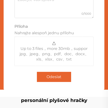
0/1000
Příloha
Nahrajte alespoň jednu přílohu
Up to 3 files，more 30mb，suppor
jpg、jpeg、png、pdf、doc、docx、
xls、xlsx、csv、txt
Odeslat
personální plyšové hračky