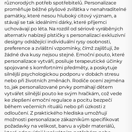
různorodých potřeb spotřebitelů. Personalizace
proměňuje běžné plyšové zvířátka v nenahraditelné
památky, které nesou hluboký citový význam, a
stávají se tak ideálními dárky, které příjemci
uchovávají po léta. Na rozdíl od sériově vyráběných
alternativ nabízejí plstičky s personalizací exkluzivní
designy odrážející individuální rysy osobnosti,
preference a zvláštní vzpomínky, čímž zajišťují, že
žádné dva kusy nejsou stejné. Emoční pouto, které
personalizace vytváří, posiluje terapeutické účinky
spojované s komfortními předměty, a poskytuje
silnější psychologickou podporu v dobách stresu
nebo při životních změnách. Rodiče ocení zejména
to, jak personalizované prvky pomáhají dětem
vytvářet silnější pouto ke svým hračkám, což vede
ke zlepšení emoční regulace a pocitu bezpečí
během večerních rituálů nebo při úzkosti z
odloučení. Z praktického hlediska umožňují
možnosti personalizace zákazníkům specifikovat
požadavky na velikost, barvu a výběr materiálů,