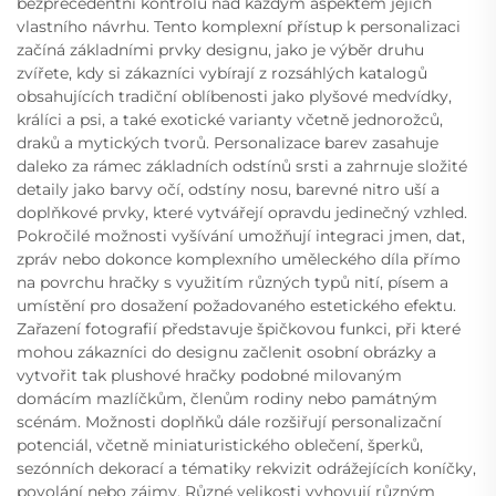
bezprecedentní kontrolu nad každým aspektem jejich
vlastního návrhu. Tento komplexní přístup k personalizaci
začíná základními prvky designu, jako je výběr druhu
zvířete, kdy si zákazníci vybírají z rozsáhlých katalogů
obsahujících tradiční oblíbenosti jako plyšové medvídky,
králíci a psi, a také exotické varianty včetně jednorožců,
draků a mytických tvorů. Personalizace barev zasahuje
daleko za rámec základních odstínů srsti a zahrnuje složité
detaily jako barvy očí, odstíny nosu, barevné nitro uší a
doplňkové prvky, které vytvářejí opravdu jedinečný vzhled.
Pokročilé možnosti vyšívání umožňují integraci jmen, dat,
zpráv nebo dokonce komplexního uměleckého díla přímo
na povrchu hračky s využitím různých typů nití, písem a
umístění pro dosažení požadovaného estetického efektu.
Zařazení fotografií představuje špičkovou funkci, při které
mohou zákazníci do designu začlenit osobní obrázky a
vytvořit tak plushové hračky podobné milovaným
domácím mazlíčkům, členům rodiny nebo památným
scénám. Možnosti doplňků dále rozšiřují personalizační
potenciál, včetně miniaturistického oblečení, šperků,
sezónních dekorací a tématiky rekvizit odrážejících koníčky,
povolání nebo zájmy. Různé velikosti vyhovují různým