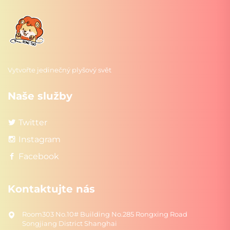
Vytvořte jedinečný plyšový svět
Naše služby
Twitter
Instagram
Facebook
Kontaktujte nás
Room303 No.10# Building No.285 Rongxing Road
Songjiang District Shanghai