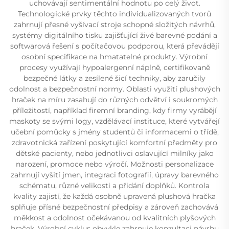
uchovávají sentimentální hodnotu po celý život.
Technologické prvky těchto individualizovaných tvorů
zahrnují přesné vyšívací stroje schopné složitých návrhů,
systémy digitálního tisku zajišťující živé barevné podání a
softwarová řešení s počítačovou podporou, která převádějí
osobní specifikace na hmatatelné produkty. Výrobní
procesy využívají hypoalergenní náplně, certifikovaně
bezpečné látky a zesílené šicí techniky, aby zaručily
odolnost a bezpečnostní normy. Oblasti využití plushových
hraček na míru zasahují do různých odvětví i soukromých
příležitostí, například firemní branding, kdy firmy vyrábějí
maskoty se svými logy, vzdělávací instituce, které vytvářejí
učební pomůcky s jmény studentů či informacemi o třídě,
zdravotnická zařízení poskytující komfortní předměty pro
dětské pacienty, nebo jednotlivci oslavující milníky jako
narození, promoce nebo výročí. Možnosti personalizace
zahrnují vyšití jmen, integraci fotografií, úpravy barevného
schématu, různé velikosti a přidání doplňků. Kontrola
kvality zajistí, že každá osobně upravená plushová hračka
splňuje přísné bezpečnostní předpisy a zároveň zachovává
měkkost a odolnost očekávanou od kvalitních plyšových
hraček. Výrobní cyklus obvykle zahrnuje konzultaci návrhu