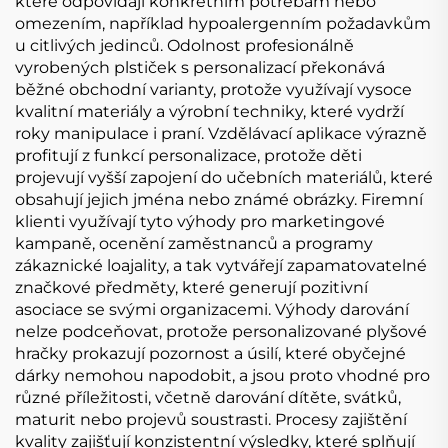
které odpovídají konkrétním potřebám nebo
omezením, například hypoalergenním požadavkům
u citlivých jedinců. Odolnost profesionálně
vyrobených plstiček s personalizací překonává
běžné obchodní varianty, protože využívají vysoce
kvalitní materiály a výrobní techniky, které vydrží
roky manipulace i praní. Vzdělávací aplikace výrazně
profitují z funkcí personalizace, protože děti
projevují vyšší zapojení do učebních materiálů, které
obsahují jejich jména nebo známé obrázky. Firemní
klienti využívají tyto výhody pro marketingové
kampaně, ocenění zaměstnanců a programy
zákaznické loajality, a tak vytvářejí zapamatovatelné
značkové předměty, které generují pozitivní
asociace se svými organizacemi. Výhody darování
nelze podceňovat, protože personalizované plyšové
hračky prokazují pozornost a úsilí, které obyčejné
dárky nemohou napodobit, a jsou proto vhodné pro
různé příležitosti, včetně darování dítěte, svátků,
maturit nebo projevů soustrasti. Procesy zajištění
kvality zajišťují konzistentní výsledky, které splňují