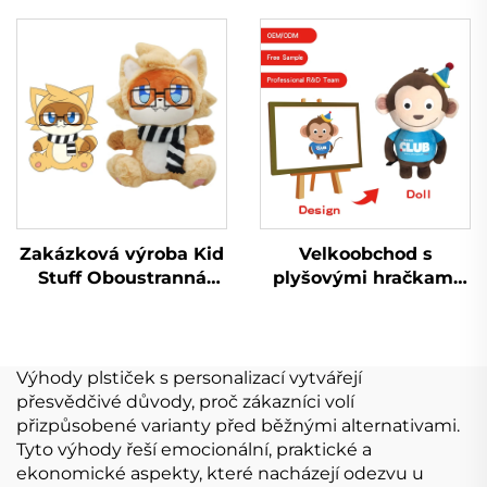
Ošklivé logo vlastní
vyrábí hračky Plyšák
plyšová hračka
na zakázku
Keychain
Zakázková výroba Kid
Velkoobchod s
Stuff Oboustranná
plyšovými hračkami
měkká vycpaná
OEM Měkký plyš
panenka Plyšáky
Vlastní plyšový
Výrobce Zakázková
přívěsek na klíče
plyšová hračka
Výhody plstiček s personalizací vytvářejí
přesvědčivé důvody, proč zákazníci volí
přizpůsobené varianty před běžnými alternativami.
Tyto výhody řeší emocionální, praktické a
ekonomické aspekty, které nacházejí odezvu u