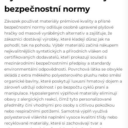
bezpečnostní normy
Závazek používat materiály prémiové kvality a přísné
bezpečnostní normy odlišuje osobně upravené plyšové
hračky od masově vyráběných alternativ a zajišťuje, že
zákazníci dostávají výrobky, které kladejí důraz jak na
pohodlí, tak na pohodu. Výběr materiálů začíná nákupem
nejkvalitnějších syntetických a přírodních vláken od
certifikovaných dodavatelů, kteří prokazují soulad s
mezinárodními bezpečnostními předpisy a standardy
environmentální odpovědnosti. Povrchová látka se obvykle
skládá z extra měkkého polyesterového plushu nebo směsí
organické bavlny, které poskytují luxusní hmatový dojem a
zároveň udržují odolnost i po bezpočtu cyklů praní a
manipulace. Hypoalergenní výplňové materiály eliminují
obavy z alergických reakcí, čímž tyto personalizované
předměty činí vhodnými pro osoby s citlivou pokožkou
nebo respiračními potížemi. Samotná výplň využívá
polyesterové vláknité naplnění vysoce kvalitní třídy nebo
recyklované materiály, které si zachovávají tvar a