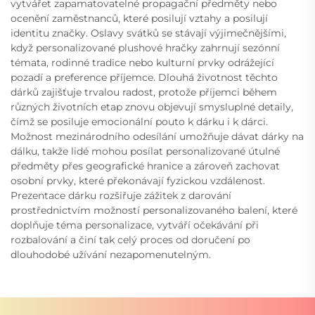
vytvářet zapamatovatelné propagační předměty nebo
ocenění zaměstnanců, které posilují vztahy a posilují
identitu značky. Oslavy svátků se stávají výjimečnějšími,
když personalizované plushové hračky zahrnují sezónní
témata, rodinné tradice nebo kulturní prvky odrážející
pozadí a preference příjemce. Dlouhá životnost těchto
dárků zajišťuje trvalou radost, protože příjemci během
různých životních etap znovu objevují smysluplné detaily,
čímž se posiluje emocionální pouto k dárku i k dárci.
Možnost mezinárodního odesílání umožňuje dávat dárky na
dálku, takže lidé mohou posílat personalizované útulné
předměty přes geografické hranice a zároveň zachovat
osobní prvky, které překonávají fyzickou vzdálenost.
Prezentace dárku rozšiřuje zážitek z darování
prostřednictvím možností personalizovaného balení, které
doplňuje téma personalizace, vytváří očekávání při
rozbalování a činí tak celý proces od doručení po
dlouhodobé užívání nezapomenutelným.