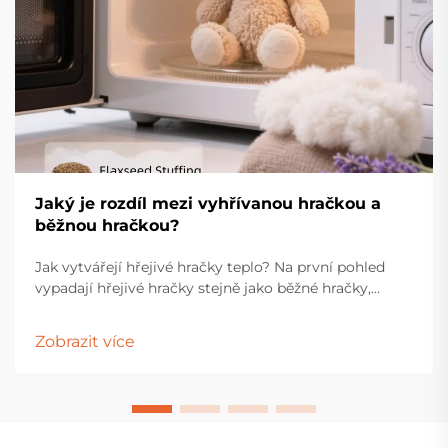
Jaký je rozdíl mezi vyhřívanou hračkou a
běžnou hračkou?
Jak vytvářejí hřejivé hračky teplo? Na první pohled
vypadají hřejivé hračky stejně jako běžné hračky,
protože obě jsou vyrobeny z měkkých látek. Výplň
uvnitř je však zcela odlišná. Kromě obvyklé vatované
Zobrazit více
výplně obsahují hřejivé hračky také topné těleso a
akumulátor, které umožňují generování a udržování
tepla.