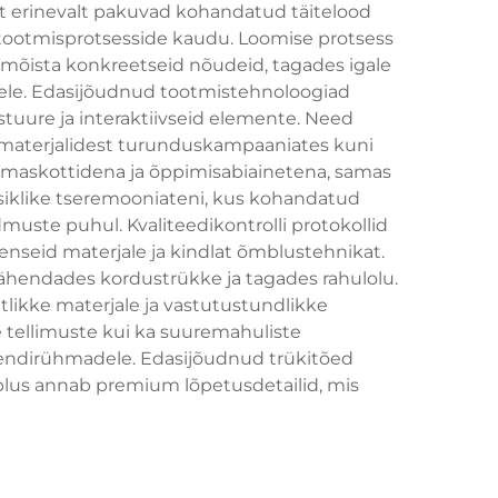
st erinevalt pakuvad kohandatud täitelood
te tootmisprotsesside kaudu. Loomise protsess
t mõista konkreetseid nõudeid, tagades igale
nidele. Edasijõudnud tootmistehnoloogiad
tuure ja interaktiivseid elemente. Need
aammaterjalidest turunduskampaaniates kuni
 maskottidena ja õppimisabiainetena, samas
siklike tseremooniateni, kus kohandatud
uste puhul. Kvaliteedikontrolli protokollid
nseid materjale ja kindlat õmblustehnikat.
vähendades kordustrükke ja tagades rahulolu.
likke materjale ja vastutustundlikke
 tellimuste kui ka suuremahuliste
iendirühmadele. Edasijõudnud trükitõed
õmblus annab premium lõpetusdetailid, mis