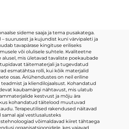
Kraani Seade
tud
Kartoon Täidetud
ush
Loomad Mängud
mad
Vares Kanekas Katte
onaalse sideme saaja ja tema pusakatega.
– suurusest ja kujundist kuni värvipaleti ja
d
Personaliseeritav
udab tavapärase kingituse eriliseks
Plush Võtmekeedas
musele või olulisele suhtele. Kvaliteetne
e alusel, mis ületavad tavaliste poekaubade
tupidavat täitematerjali ja tugevdatud
 esmatähtsa rolli, kui kõik materjalid
ete osas. Äriühendustes on neil eriline
teadmist ja kliendilojaalsust. Kohandatud
idevat kaubamärgi nähtavust, mis ulatub
laammaterjalide kestvust ja mõju ära
, kus kohandatud täitelood muutuvad
 kaudu. Terapeutilised rakendused näitavad
 samal ajal vestlusalusteks
ustehnoloogiad võimaldavad kiiret tähtaega
endusi organisatsioonidele, kes vajavad