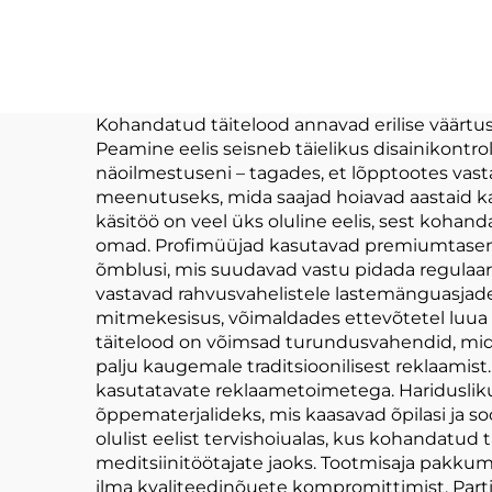
Puhast Lelud
Va
Kohandatud
Plu
Tegemine Täidis
Loll
Nõrga Puhast
Kohandatud täitelood annavad erilise väärtu
Peamine eelis seisneb täielikus disainikontrol
Lelulaukur Maksma
Täh
näoilmestuseni – tagades, et lõpptootes vast
Muus
meenutuseks, mida saajad hoiavad aastaid kall
käsitöö on veel üks oluline eelis, sest koha
omad. Profimüüjad kasutavad premiumtasemel 
õmblusi, mis suudavad vastu pidada regulaars
vastavad rahvusvahelistele lastemänguasjade 
mitmekesisus, võimaldades ettevõtetel luua 
täitelood on võimsad turundusvahendid, mida
palju kaugemale traditsioonilisest reklaamist
kasutatavate reklaametoimetega. Hariduslik
õppematerjalideks, mis kaasavad õpilasi ja s
olulist eelist tervishoiualas, kus kohandatu
meditsiinitöötajate jaoks. Tootmisaja pakku
ilma kvaliteedinõuete kompromittimist. Parti