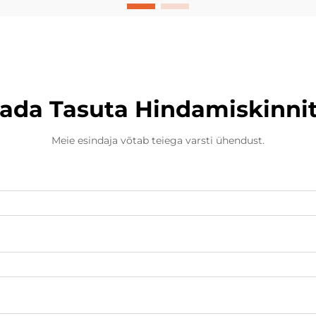
brändid pidevalt innovaatilisi viise,
kuidas luua tugevamat ja
emotsioonilist kontakti oma
publikuga. Kohandatud
puuvillmõmmid...
ada Tasuta Hindamiskinni
Meie esindaja võtab teiega varsti ühendust.