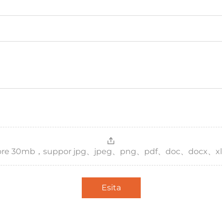
，more 30mb，suppor jpg、jpeg、png、pdf、doc、docx、xl
Esita