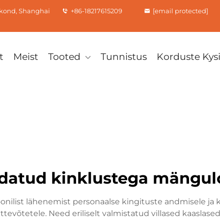
rkond, Shanghai
+86-18217615209
[email protected]
t
Meist
Tooted
Tunnistus
Korduste Ky
datud kinklustega mängu
onilist lähenemist personaalse kingituste andmisele j
 ettevõtetele. Need eriliselt valmistatud villased kaasla