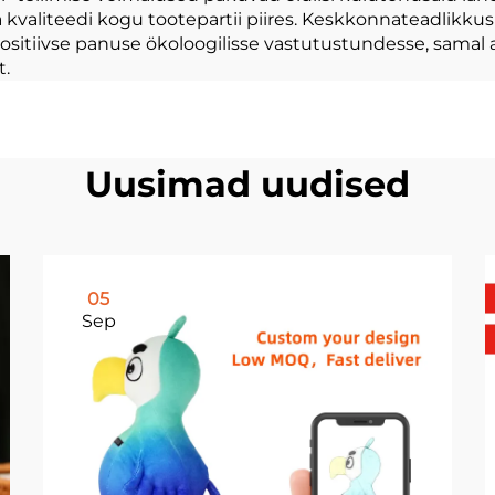
 kvaliteedi kogu tootepartii piires. Keskkonnateadlikkus
sitiivse panuse ökoloogilisse vastutustundesse, samal a
t.
Uusimad uudised
05
Sep