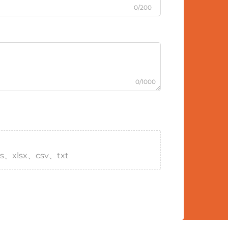
0/200
0/1000
s、xlsx、csv、txt