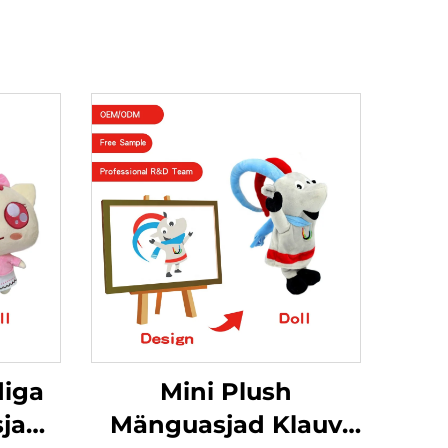
diga
Mini Plush
jad
Mänguasjad Klauv