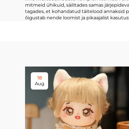
mitmeid ühikuid, säilitades samas järjepideva
tagades, et kohandatud täitelood annaksid po
õigustab nende loomist ja pikaajalist kasutus
18
Aug