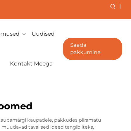
|
simused
Uudised
Saada
pakkumine
Kontakt Meega
loomed
a kaubamärgi kaupadele, pakkudes piiramatu
sed muudavad tavalised ideed tangibliteks,