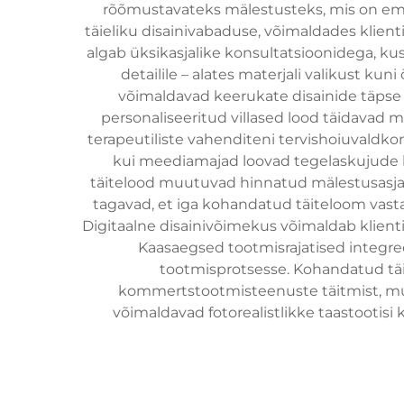
rõõmustavateks mälestusteks, mis on emot
täieliku disainivabaduse, võimaldades klient
algab üksikasjalike konsultatsioonidega, kus
detailile – alates materjali valikust k
võimaldavad keerukate disainide täpse 
personaliseeritud villased lood täidavad 
terapeutiliste vahenditeni tervishoiuvald
kui meediamajad loovad tegelaskujude k
täitelood muutuvad hinnatud mälestusasjade
tagavad, et iga kohandatud täiteloom vast
Digitaalne disainivõimekus võimaldab klient
Kaasaegsed tootmisrajatised integre
tootmisprotsesse. Kohandatud täi
kommertstootmisteenuste täitmist, muu
võimaldavad fotorealistlikke taastootisi