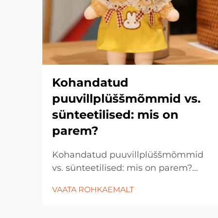
Kohandatud
puuvillplüššmõmmid vs.
sünteetilised: mis on
parem?
Kohandatud puuvillplüššmõmmid
vs. sünteetilised: mis on parem?
Plüššmõmmid on juba ammu olnud
VAATA ROHKAEMALT
laste, kogujate ja kingituste ostjate
lemmik. Nende pehmad tekstuurid,