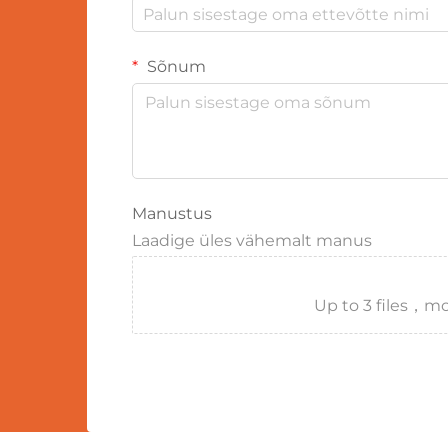
Sõnum
Manustus
Laadige üles vähemalt manus
Up to 3 files