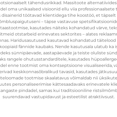
sionaalselt tähendusrikkad. Massitoote alternatiivide
idel oma unikaalsed visioonid ellu viia professionaalse
 disainerid töötavad klientidega tihe koostöö, et täpsel
uni õmbluspaigutuseni – täpse vastavuse spetsifikatsioo
taastootmise, kasutades näiteks kohandatud värve, teks
mitmeid otstarbeid erinevates sektorites – alates rekl
konnas. Haridusasutused kasutavad kohandatud täitelood
oopiaid fännide kaubaks. Nende kasutusala ulatub ka i
ks sünnipäevade, aastapäevade ja teiste oluliste sündm
aks rangele ohutusstandarditele, kasutades hüpoallergee
idel enne tootmist oma kontseptsioone visualiseerida, 
erivad keskkonnasõbralikud tavasid, kasutades jätkusuut
teloomade tootmise skaalatavus võimaldab nii üksikute
tes personaliseerimise kättesaadavaks erinevatele kl
 kangaste pindadel, samas kui traditsiooniline ristsilm
suurendavad vastupidavust ja esteetilist atraktiivsust.