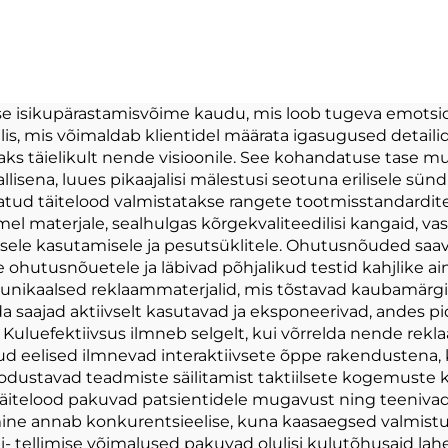
lguspaal Kpop
Kass
sh Kaunistatud
Personaliseeri
 Plushie Mängud
Proovimine Pl
Popuulärsete
Täidetud Loo
se isikupärastamisvõime kaudu, mis loob tugeva emotsi
lis, mis võimaldab klientidel määrata igasugused detailid 
tede Fännidele
Mänguasja
aks täielikult nende visioonile. See kohandatuse tase mu
ika Kontserdile
isena, luues pikaajalisi mälestusi seotuna erilisele sünd
ndatud täitelood valmistatakse rangete tootmisstandardit
Juhul
materjale, sealhulgas kõrgekvaliteedilisi kangaid, vas
ele kasutamisele ja pesutsüklitele. Ohutusnõuded saavad
ohutusnõuetele ja läbivad põhjalikud testid kahjlike ain
unikaalsed reklaammaterjalid, mis tõstavad kaubamärgi 
 saajad aktiivselt kasutavad ja eksponeerivad, andes p
. Kuluefektiivsus ilmneb selgelt, kui võrrelda nende rek
ud eelised ilmnevad interaktiivsete õppe rakendustena
oodustavad teadmiste säilitamist taktiilsete kogemuste
d täitelood pakuvad patsientidele mugavust ning teenivad
mine annab konkurentsieelise, kuna kaasaegsed valmist
i- tellimise võimalused pakuvad olulisi kulutõhusaid lah