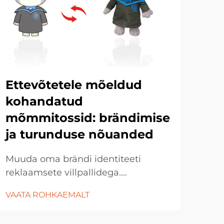
Ku
pl
dis
re
AI-
Ettevõtetele mõeldud
kas
kohandatud
gene
mõmmitossid: brändimise
VAA
mass
ja turunduse nõuanded
disa
proo
Muuda oma brändi identiteeti
tege
reklaamsete villpallidega.
Tänapäevase konkurentsivõimelise
VAATA ROHKAEMALT
ärikeskkonna nõuab rohkem kui
lihtsalt traditsioonilisi