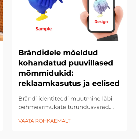
Brändidele mõeldud
kohandatud puuvillased
mõmmidukid:
reklaamkasutus ja eelised
Brändi identiteedi muutmine läbi
pehmearmukate turundusvarad.
Tänapäevases
VAATA ROHKAEMALT
konkurentsivõimelises
turunduskeskkonnas otsivad