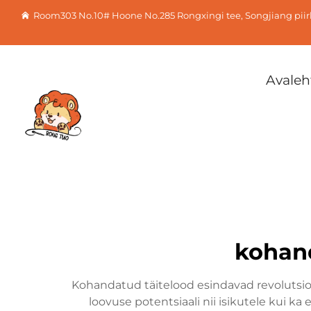
Room303 No.10# Hoone No.285 Rongxingi tee, Songjiang pii
Avaleh
kohan
Kohandatud täitelood esindavad revolutsio
loovuse potentsiaali nii isikutele kui ka