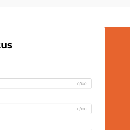
turundusmaterjale. Kohandatud
villpallid on saanud tugevaks brändi
tööriistaks, mis kombineerib...
tus
0/100
0/100