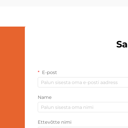
sümpaatilised disainid ja
emotsionaalne meeldivus teevad
neist kultuuride vahel ajastut
põlenud tooteid...
Sa
E-post
Name
Ettevõtte nimi