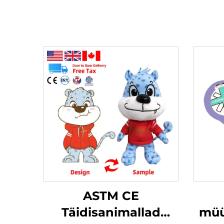
ASTM CE
Täidisanimallad
müü