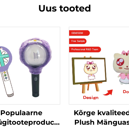
Uus tooted
Populaarne
Kõrge kvalitee
gitooteproduct
Plush Mänguas