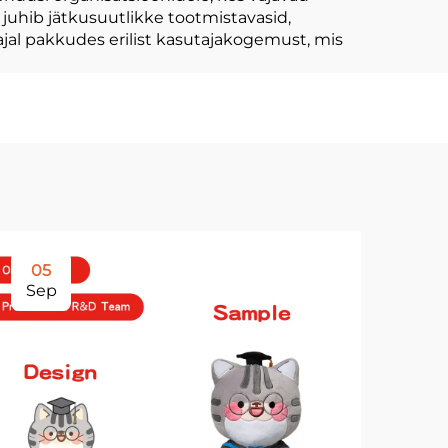
 juhib jätkusuutlikke tootmistavasid,
jal pakkudes erilist kasutajakogemust, mis
05
0
Sep
Se