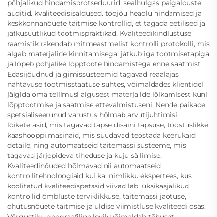
põhjalikud hindamisprotseduurid, sealhulgas paigalduste
auditid, kvaliteedisisaldused, tööjõu heaolu hindamised ja
keskkonnanõuete täitmise kontrollid, et tagada eetilised ja
jätkusuutlikud tootmispraktikad. Kvaliteedikindlustuse
raamistik rakendab mitmeastmelist kontrolli protokolli, mis
algab materjalide kinnitamisega, jätkub iga tootmisetapiga
ja lõpeb põhjalike lõpptoote hindamistega enne saatmist.
Edasijõudnud jälgimissüsteemid tagavad reaalajas
nähtavuse tootmisstaatuse suhtes, võimaldades klientidel
jälgida oma tellimusi algusest materjalide lõikamisest kuni
lõpptootmise ja saatmise ettevalmistuseni. Nende paikade
spetsialiseerunud varustus hõlmab arvutijuhtimisi
lõiketerasid, mis tagavad täpse disaini täpsuse, tööstuslikke
kaashooppi masinaid, mis suudavad teostada keerukaid
detaile, ning automaatseid täitemassi süsteeme, mis
tagavad järjepideva tiheduse ja kuju säilimise.
Kvaliteedinõuded hõlmavad nii automaatseid
kontrollitehnoloogiaid kui ka inimlikku ekspertees, kus
koolitatud kvaliteedispetssid viivad läbi üksikasjalikud
kontrollid õmbluste terviklikkuse, täitemassi jaotuse,
ohutusnõuete täitmise ja üldise viimistluse kvaliteedi osas.
Võrgustiku geograafiline levik võimaldab tõhusat