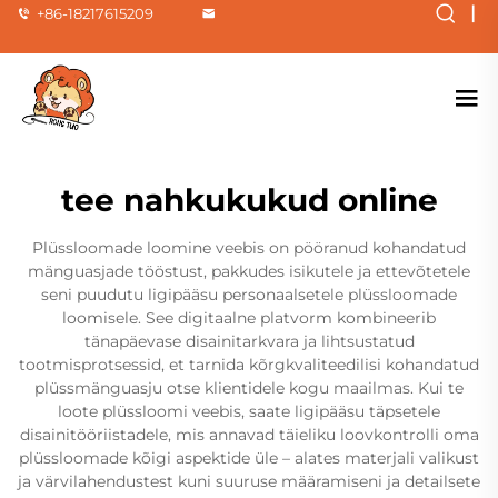
|
+86-18217615209
tee nahkukukud online
Plüssloomade loomine veebis on pööranud kohandatud
mänguasjade tööstust, pakkudes isikutele ja ettevõtetele
seni puudutu ligipääsu personaalsetele plüssloomade
loomisele. See digitaalne platvorm kombineerib
tänapäevase disainitarkvara ja lihtsustatud
tootmisprotsessid, et tarnida kõrgkvaliteedilisi kohandatud
plüssmänguasju otse klientidele kogu maailmas. Kui te
loote plüssloomi veebis, saate ligipääsu täpsetele
disainitööriistadele, mis annavad täieliku loovkontrolli oma
plüssloomade kõigi aspektide üle – alates materjali valikust
ja värvilahendustest kuni suuruse määramiseni ja detailsete