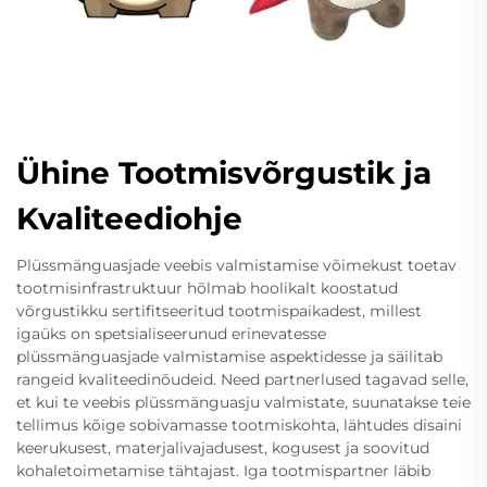
Ühine Tootmisvõrgustik ja
Kvaliteediohje
Plüssmänguasjade veebis valmistamise võimekust toetav
tootmisinfrastruktuur hõlmab hoolikalt koostatud
võrgustikku sertifitseeritud tootmispaikadest, millest
igaüks on spetsialiseerunud erinevatesse
plüssmänguasjade valmistamise aspektidesse ja säilitab
rangeid kvaliteedinõudeid. Need partnerlused tagavad selle,
et kui te veebis plüssmänguasju valmistate, suunatakse teie
tellimus kõige sobivamasse tootmiskohta, lähtudes disaini
keerukusest, materjalivajadusest, kogusest ja soovitud
kohaletoimetamise tähtajast. Iga tootmispartner läbib