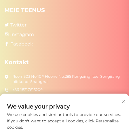
MEIE TEENUS
Twitter
Instagram
Facebook
Kontakt
Room303 No.10# Hoone No.285 Rongxingi tee, Songjiang
piirkond, Shanghai
+86-18217615209
[email protected]
We value your privacy
We use cookies and similar tools to provide our services.
Saada
If you don't want to accept all cookies, click Personalize
cookies.