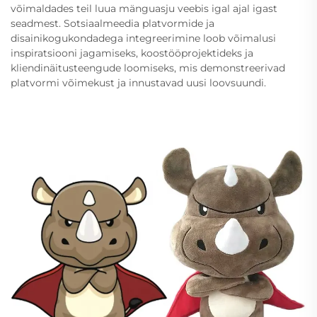
võimaldades teil luua mänguasju veebis igal ajal igast
seadmest. Sotsiaalmeedia platvormide ja
disainikogukondadega integreerimine loob võimalusi
inspiratsiooni jagamiseks, koostööprojektideks ja
kliendinäitusteengude loomiseks, mis demonstreerivad
platvormi võimekust ja innustavad uusi loovsuundi.