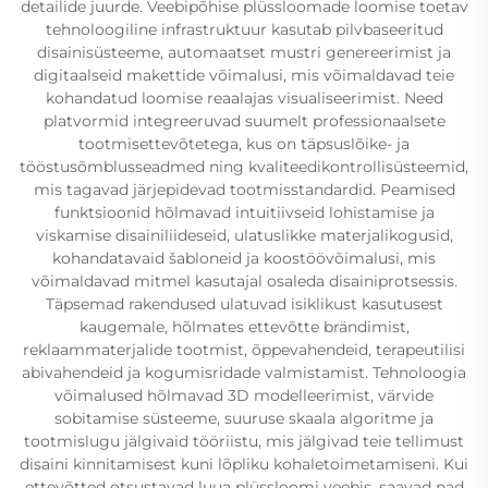
detailide juurde. Veebipõhise plüssloomade loomise toetav
tehnoloogiline infrastruktuur kasutab pilvbaseeritud
disainisüsteeme, automaatset mustri genereerimist ja
digitaalseid makettide võimalusi, mis võimaldavad teie
kohandatud loomise reaalajas visualiseerimist. Need
platvormid integreeruvad suumelt professionaalsete
tootmisettevõtetega, kus on täpsuslõike- ja
tööstusõmblusseadmed ning kvaliteedikontrollisüsteemid,
mis tagavad järjepidevad tootmisstandardid. Peamised
funktsioonid hõlmavad intuitiivseid lohistamise ja
viskamise disainiliideseid, ulatuslikke materjalikogusid,
kohandatavaid šabloneid ja koostöövõimalusi, mis
võimaldavad mitmel kasutajal osaleda disainiprotsessis.
Täpsemad rakendused ulatuvad isiklikust kasutusest
kaugemale, hõlmates ettevõtte brändimist,
reklaammaterjalide tootmist, õppevahendeid, terapeutilisi
abivahendeid ja kogumisridade valmistamist. Tehnoloogia
võimalused hõlmavad 3D modelleerimist, värvide
sobitamise süsteeme, suuruse skaala algoritme ja
tootmislugu jälgivaid tööriistu, mis jälgivad teie tellimust
disaini kinnitamisest kuni lõpliku kohaletoimetamiseni. Kui
ettevõtted otsustavad luua plüssloomi veebis, saavad nad