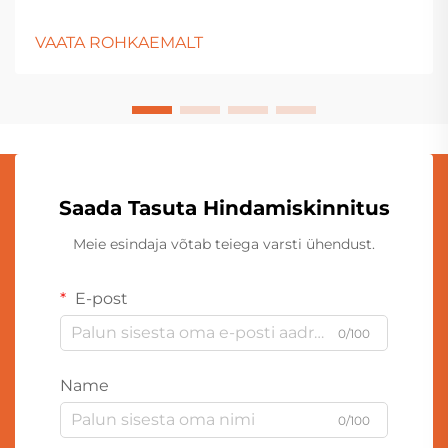
villased mõmmud ja tavalised villased mõmmud välja
ühesugused, kuna mõlemad on valmistatud pehmest
VAATA ROHKAEMALT
kangast. Sisustus on aga üsna erinev. Lisaks
tavapärasele vatipuntrile sisaldavad soojendatud
villased mõmmud...
Saada Tasuta Hindamiskinnitus
Meie esindaja võtab teiega varsti ühendust.
E-post
0/100
Name
0/100