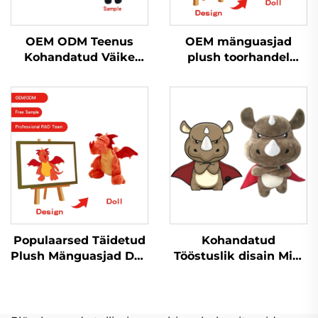
OEM ODM Teenus
OEM mänguasjad
Kohandatud Väike
plush toorhandel
Puhast Lelulaukur
Naine plush
Täidis Laukurlaukur
Personaliseeritud
Puhast Lelulaukur
Plush võtmekeedas
Promootiooniks
Loomad mänguasjad
naine Täidetud
Loomad Mängud
Populaarsed Täidetud
Kohandatud
Plush Mänguasjad Doll
Tööstuslik disain Mini
Peluche Tootja
Nõrga Lelunukk
Personaliseeritud
Puhast Lelulaukur
Logo Plushie Naine
Tootmine Mänguasjad