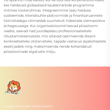
kes haldavad globaalseid kaubamärkide programme
mitmes tooterühmas. Integreerimine ladu halduse
süsteemide, kliendisuhte platvormide ja finantsaruannete
tööriistadega võimaldab suumetult liidestada olemasoleva
äritegevusega. Kui organisatsioonid teevad plüssloomi
veebis, saavad nad juurdepääsu professionaalsetele
nõustamisteenustele, mis aitavad optimeerida disaini
konkreetseteks otstarveteks, tagada vastavus asjakohastele
eeskirjadele ning maksimeerida nende kohandatud
plüssloomade algatuste mõju.
Looge üks kindel nahkmaailm