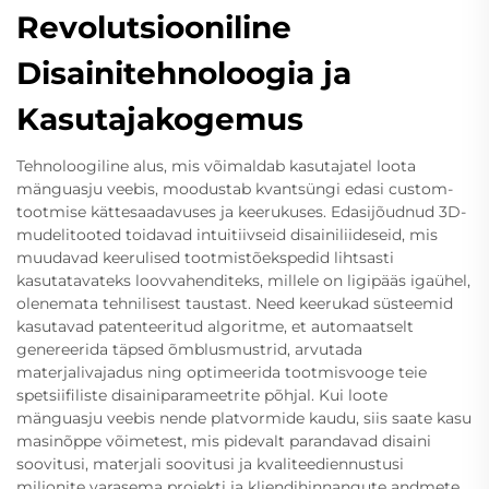
Revolutsiooniline
Disainitehnoloogia ja
Kasutajakogemus
Tehnoloogiline alus, mis võimaldab kasutajatel loota
mänguasju veebis, moodustab kvantsüngi edasi custom-
tootmise kättesaadavuses ja keerukuses. Edasijõudnud 3D-
mudelitooted toidavad intuitiivseid disainiliideseid, mis
muudavad keerulised tootmistõekspedid lihtsasti
kasutatavateks loovvahenditeks, millele on ligipääs igaühel,
olenemata tehnilisest taustast. Need keerukad süsteemid
kasutavad patenteeritud algoritme, et automaatselt
genereerida täpsed õmblusmustrid, arvutada
materjalivajadus ning optimeerida tootmisvooge teie
spetsiifiliste disainiparameetrite põhjal. Kui loote
mänguasju veebis nende platvormide kaudu, siis saate kasu
masinõppe võimetest, mis pidevalt parandavad disaini
soovitusi, materjali soovitusi ja kvaliteediennustusi
miljonite varasema projekti ja kliendihinnangute andmete