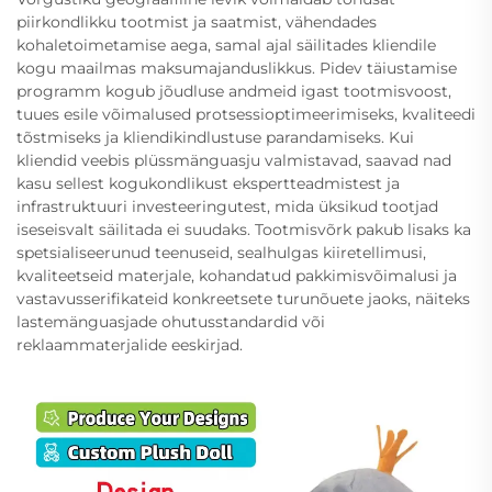
piirkondlikku tootmist ja saatmist, vähendades
kohaletoimetamise aega, samal ajal säilitades kliendile
kogu maailmas maksumajanduslikkus. Pidev täiustamise
programm kogub jõudluse andmeid igast tootmisvoost,
tuues esile võimalused protsessioptimeerimiseks, kvaliteedi
tõstmiseks ja kliendikindlustuse parandamiseks. Kui
kliendid veebis plüssmänguasju valmistavad, saavad nad
kasu sellest kogukondlikust ekspertteadmistest ja
infrastruktuuri investeeringutest, mida üksikud tootjad
iseseisvalt säilitada ei suudaks. Tootmisvõrk pakub lisaks ka
spetsialiseerunud teenuseid, sealhulgas kiiretellimusi,
kvaliteetseid materjale, kohandatud pakkimisvõimalusi ja
vastavusserifikateid konkreetsete turunõuete jaoks, näiteks
lastemänguasjade ohutusstandardid või
reklaammaterjalide eeskirjad.