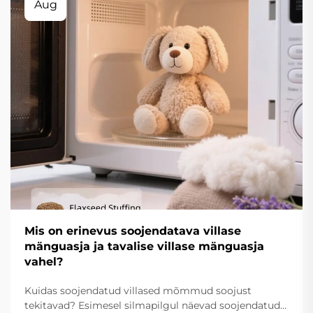
Aug
Mis on erinevus soojendatava villase
mänguasja ja tavalise villase mänguasja
vahel?
Kuidas soojendatud villased mõmmud soojust
tekitavad? Esimesel silmapilgul näevad soojendatud