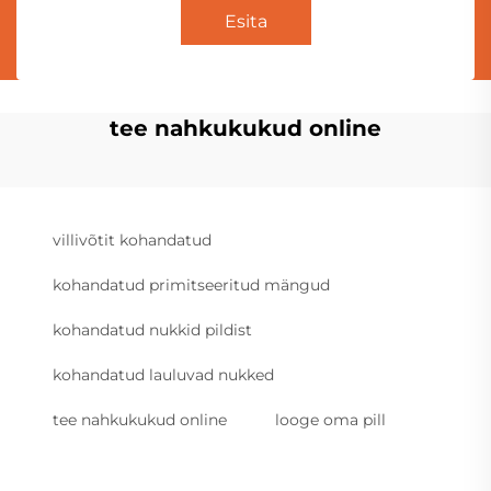
Esita
tee nahkukukud online
villivõtit kohandatud
kohandatud primitseeritud mängud
kohandatud nukkid pildist
kohandatud lauluvad nukked
tee nahkukukud online
looge oma pill