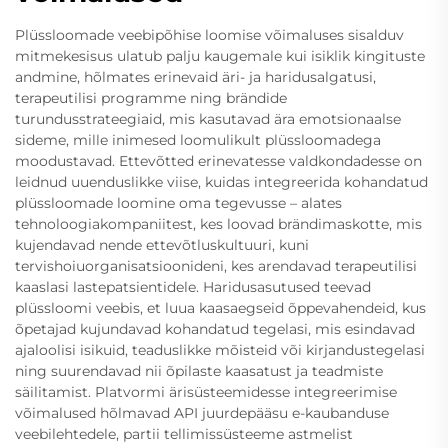
Plüssloomade veebipõhise loomise võimaluses sisalduv
mitmekesisus ulatub palju kaugemale kui isiklik kingituste
andmine, hõlmates erinevaid äri- ja haridusalgatusi,
terapeutilisi programme ning brändide
turundusstrateegiaid, mis kasutavad ära emotsionaalse
sideme, mille inimesed loomulikult plüssloomadega
moodustavad. Ettevõtted erinevatesse valdkondadesse on
leidnud uuenduslikke viise, kuidas integreerida kohandatud
plüssloomade loomine oma tegevusse – alates
tehnoloogiakompaniitest, kes loovad brändimaskotte, mis
kujendavad nende ettevõtluskultuuri, kuni
tervishoiuorganisatsioonideni, kes arendavad terapeutilisi
kaaslasi lastepatsientidele. Haridusasutused teevad
plüssloomi veebis, et luua kaasaegseid õppevahendeid, kus
õpetajad kujundavad kohandatud tegelasi, mis esindavad
ajaloolisi isikuid, teaduslikke mõisteid või kirjandustegelasi
ning suurendavad nii õpilaste kaasatust ja teadmiste
säilitamist. Platvormi ärisüsteemidesse integreerimise
võimalused hõlmavad API juurdepääsu e-kaubanduse
veebilehtedele, partii tellimissüsteeme astmelist