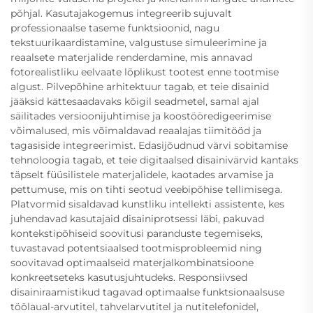
põhjal. Kasutajakogemus integreerib sujuvalt
professionaalse taseme funktsioonid, nagu
tekstuurikaardistamine, valgustuse simuleerimine ja
reaalsete materjalide renderdamine, mis annavad
fotorealistliku eelvaate lõplikust tootest enne tootmise
algust. Pilvepõhine arhitektuur tagab, et teie disainid
jääksid kättesaadavaks kõigil seadmetel, samal ajal
säilitades versioonijuhtimise ja koostööredigeerimise
võimalused, mis võimaldavad reaalajas tiimitööd ja
tagasiside integreerimist. Edasijõudnud värvi sobitamise
tehnoloogia tagab, et teie digitaalsed disainivärvid kantaks
täpselt füüsilistele materjalidele, kaotades arvamise ja
pettumuse, mis on tihti seotud veebipõhise tellimisega.
Platvormid sisaldavad kunstliku intellekti assistente, kes
juhendavad kasutajaid disainiprotsessi läbi, pakuvad
kontekstipõhiseid soovitusi paranduste tegemiseks,
tuvastavad potentsiaalsed tootmisprobleemid ning
soovitavad optimaalseid materjalkombinatsioone
konkreetseteks kasutusjuhtudeks. Responsiivsed
disainiraamistikud tagavad optimaalse funktsionaalsuse
töölaual-arvutitel, tahvelarvutitel ja nutitelefonidel,