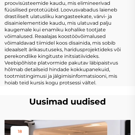
proovisüsteemide kaudu, mis elimineerivad
füüsilised prototüübid. Loovusvabadus laieneb
drastiliselt ulatusliku kangasteekate, värvi- ja
disainielementide kaudu, mis ulatuvad palju
kaugemale kui enamiku kohalike tootjate
võimalused. Reaalajas koostöövõimalused
võimaldavad tiimidel koos disainida, mis sobib
ideaalselt ärikasutuseks, haridusprojektideks või
perekondlike kingituste initsiatiivideks.
Veebipõhiste platvormide pakutav läbipaistvus
hõlmab detailseid hindade kokkupanekuid,
tootmistingimusi ja jälgimisinformatsiooni, mis
hoiab teid kursis kogu protsessi vältel.
Uusimad uudised
18