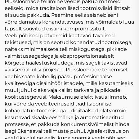
Plush Mänguasjad
Täidisanimallad
Plüssloomade tellimine veebis pakub mitmeid
Personaliseerimine
Kohandatud Puhast
eeliseid, mida traditsioonilised tootmisviisid lihtsalt
ei suuda pakkuda. Peamine eelis seisneb seni
võrreldamatus kohandatavuses, mis võimaldab luua
täpselt soovitud disaini kompromissitult.
Veebipõhised platvormid kaotavad tavalised
takistused, mis on seotud kohandatud tootmisega,
näiteks minimaalsete tellimiskogustega, pikkade
valmistusaegadega ja ebaproportsionaalselt
kõrgete häälestuskuludega, mis sageli takistavad
väiksemahulisi projekte. Plüssloomade tegemisel
veebis saate kohe ligipääsu professionaalse
kvaliteediga disainitööriistadele, mille kasutamiseks
muul juhul oleks vaja kallist tarkvara ja pikkade
koolitustegevusi. Maksumuse efektiivsus ilmneb,
kui võrrelda veebiteenuseid traditsioonilise
kohandatud tootmisega – digitaalsed platvormid
kasutavad skaala-eesmärke ja automatiseeritud
protsesse, et pakkuda konkurentsivõimelist hinda
isegi ükshaaval tellimuste puhul. Ajaefektiivsus on
veel üks oluline eelis, kuna enamik veebipõhised