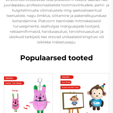
juurdepääsu professionaalsetele tootmisvõrkudele, partii- ja
hulgitellimuste võimalustele ning spetsialiseeritud
teenustele, nagu õmblus, silitamine ja pakendikujunduse
kohandamine. Platvorm teenindab mitmekesiseid
turusegmente, sealhulgas mänguasjade tootjaid,
reklaamifirmasid, haridusasutusi, tervishoiuasutusi ja
üksikuid tarbijaid, kes otsivad unikaalseid kingitusi või
isiklikke mälestusasju.
Populaarsed tooted