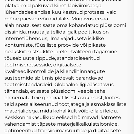
platvormid pakuvad kiiret läbiviimisaega,
lühendades endise kuu kestnud protsessi vaid
mõne päevani või nädalaks. Mugavus ei saa
alahinnata, sest saate oma kohandatud plüssloomi
disainida, muuta ja tellida igalt poolt, kus on
internetiühendus, ilma vajaduseta isiklike
kohtumiste, füüsiliste proovide või pikaste
heakskiitmistsüklite järele. Kvaliteedi tagamine
tõuseb uute tippude, standardiseeritud
tootmisprotsesside, digitaalsete
kvaliteedikontrollide ja kliendihinnangute
süsteemide abil, mis pidevalt parandavad
tootmisstandardeid. Globaalne ligipääsetavus
tähendab, et saate plüssloomi veebis teha
olenemata teie geograafilisest asukohast, lootes
teid spetsialiseerunud tootjatega ja esmaklassiliste
materjalidega, mida kohalikult võib-olla ei leidu.
Keskkonnakasulikud eelised hõlmavad jäätmete
vähendamist täpsete materjalikalkulatsioonide,
optimeeritud transiidimarsruutide ja digitaalsete