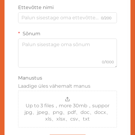
Ettevõtte nimi
0/200
Sõnum
0/1000
Manustus
Laadige üles vähemalt manus
Up to 3 files，more 30mb，suppor
jpg、jpeg、png、pdf、doc、docx、
xls、xlsx、csv、txt