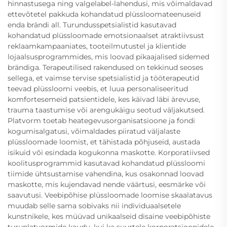
hinnastusega ning valgelabel-lahendusi, mis võimaldavad
ettevõtetel pakkuda kohandatud plüssloomateenuseid
enda brändi all. Turundusspetsialistid kasutavad
kohandatud plüssloomade emotsionaalset atraktiivsust
reklaamkampaaniates, tooteilmutustel ja klientide
lojaalsusprogrammides, mis loovad pikaajalised sidemed
brändiga. Terapeutilised rakendused on tekkinud seoses
sellega, et vaimse tervise spetsialistid ja tööterapeutid
teevad plüssloomi veebis, et luua personaliseeritud
komfortesemeid patsientidele, kes käivad läbi ärevuse,
trauma taastumise või arengukäigu seotud väljakutsed.
Platvorm toetab heategevusorganisatsioone ja fondi
kogumisalgatusi, võimaldades piiratud väljalaste
plüssloomade loomist, et tähistada põhjuseid, austada
isikuid või esindada kogukonna maskotte. Korporatiivsed
koolitusprogrammid kasutavad kohandatud plüssloomi
tiimide ühtsustamise vahendina, kus osakonnad loovad
maskotte, mis kujendavad nende väärtusi, eesmärke või
saavutusi. Veebipõhise plüssloomade loomise skaalatavus
muudab selle sama sobivaks nii individuaalsetele
kunstnikele, kes müüvad unikaalseid disaine veebipõhiste
turuplatvormide kaudu, kui ka suurtele korporatsioonidele,