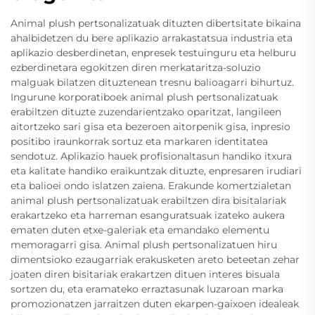
Animal plush pertsonalizatuak dituzten dibertsitate bikaina
ahalbidetzen du bere aplikazio arrakastatsua industria eta
aplikazio desberdinetan, enpresek testuinguru eta helburu
ezberdinetara egokitzen diren merkataritza-soluzio
malguak bilatzen dituztenean tresnu balioagarri bihurtuz.
Ingurune korporatiboek animal plush pertsonalizatuak
erabiltzen dituzte zuzendarientzako oparitzat, langileen
aitortzeko sari gisa eta bezeroen aitorpenik gisa, inpresio
positibo iraunkorrak sortuz eta markaren identitatea
sendotuz. Aplikazio hauek profisionaltasun handiko itxura
eta kalitate handiko eraikuntzak dituzte, enpresaren irudiari
eta balioei ondo islatzen zaiena. Erakunde komertzialetan
animal plush pertsonalizatuak erabiltzen dira bisitalariak
erakartzeko eta harreman esanguratsuak izateko aukera
ematen duten etxe-galeriak eta emandako elementu
memoragarri gisa. Animal plush pertsonalizatuen hiru
dimentsioko ezaugarriak erakusketen areto beteetan zehar
joaten diren bisitariak erakartzen dituen interes bisuala
sortzen du, eta eramateko erraztasunak luzaroan marka
promozionatzen jarraitzen duten ekarpen-gaixoen idealeak