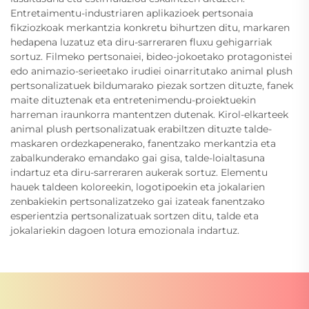
Entretaimentu-industriaren aplikazioek pertsonaia
fikziozkoak merkantzia konkretu bihurtzen ditu, markaren
hedapena luzatuz eta diru-sarreraren fluxu gehigarriak
sortuz. Filmeko pertsonaiei, bideo-jokoetako protagonistei
edo animazio-serieetako irudiei oinarritutako animal plush
pertsonalizatuek bildumarako piezak sortzen dituzte, fanek
maite dituztenak eta entretenimendu-proiektuekin
harreman iraunkorra mantentzen dutenak. Kirol-elkarteek
animal plush pertsonalizatuak erabiltzen dituzte talde-
maskaren ordezkapenerako, fanentzako merkantzia eta
zabalkunderako emandako gai gisa, talde-loialtasuna
indartuz eta diru-sarreraren aukerak sortuz. Elementu
hauek taldeen koloreekin, logotipoekin eta jokalarien
zenbakiekin pertsonalizatzeko gai izateak fanentzako
esperientzia pertsonalizatuak sortzen ditu, talde eta
jokalariekin dagoen lotura emozionala indartuz.