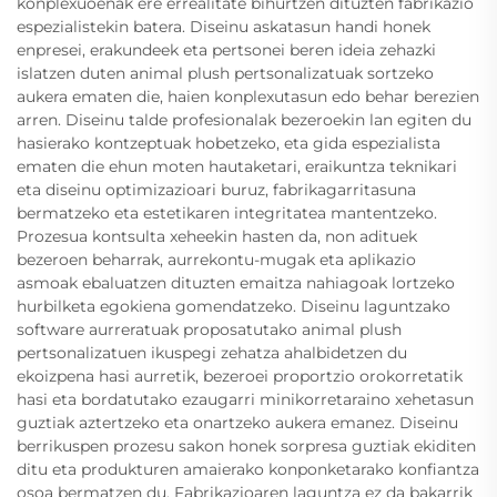
konplexuoenak ere errealitate bihurtzen dituzten fabrikazio
espezialistekin batera. Diseinu askatasun handi honek
enpresei, erakundeek eta pertsonei beren ideia zehazki
islatzen duten animal plush pertsonalizatuak sortzeko
aukera ematen die, haien konplexutasun edo behar berezien
arren. Diseinu talde profesionalak bezeroekin lan egiten du
hasierako kontzeptuak hobetzeko, eta gida espezialista
ematen die ehun moten hautaketari, eraikuntza teknikari
eta diseinu optimizazioari buruz, fabrikagarritasuna
bermatzeko eta estetikaren integritatea mantentzeko.
Prozesua kontsulta xeheekin hasten da, non adituek
bezeroen beharrak, aurrekontu-mugak eta aplikazio
asmoak ebaluatzen dituzten emaitza nahiagoak lortzeko
hurbilketa egokiena gomendatzeko. Diseinu laguntzako
software aurreratuak proposatutako animal plush
pertsonalizatuen ikuspegi zehatza ahalbidetzen du
ekoizpena hasi aurretik, bezeroei proportzio orokorretatik
hasi eta bordatutako ezaugarri minikorretaraino xehetasun
guztiak aztertzeko eta onartzeko aukera emanez. Diseinu
berrikuspen prozesu sakon honek sorpresa guztiak ekiditen
ditu eta produkturen amaierako konponketarako konfiantza
osoa bermatzen du. Fabrikazioaren laguntza ez da bakarrik