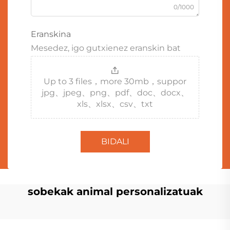
0/1000
Eranskina
Mesedez, igo gutxienez eranskin bat
Up to 3 files，more 30mb，suppor
jpg、jpeg、png、pdf、doc、docx、
xls、xlsx、csv、txt
BIDALI
sobekak animal personalizatuak