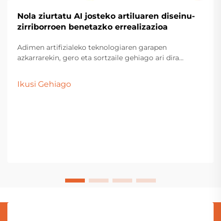
Nola ziurtatu AI josteko artiluaren diseinu-
zirriborroen benetazko errealizazioa
Adimen artifizialeko teknologiaren garapen
azkarrarekin, gero eta sortzaile gehiago ari dira
erabiltzen adimen artifizialeko diseinuak peluxe
jostailuen masa-ekoizpenerako. Hala ere, diseinu
Ikusi Gehiago
hauek lagin fisiko bihurtu direnean, askotan tarte bat
dago p...