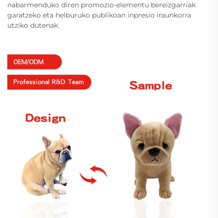
nabarmenduko diren promozio-elementu bereizgarriak
garatzeko eta helburuko publikoan inpresio iraunkorra
utziko dutenak.