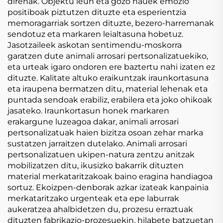
direnak. Objektu leun eta gozo hauek emozio
positiboak piztutzen dituzte eta esperientzia
memoragarriak sortzen dituzte, bezero-harremanak
sendotuz eta markaren leialtasuna hobetuz.
Jasotzaileek askotan sentimendu-moskorra
garatzen dute animali arrosari pertsonalizatuekiko,
eta urteak igaro ondoren ere baztertu nahi izaten ez
dituzte. Kalitate altuko eraikuntzak iraunkortasuna
eta iraupena bermatzen ditu, material lehenak eta
puntada sendoak erabiliz, erabilera eta joko ohikoak
jasateko. Iraunkortasun honek markaren
erakargune luzeagoa dakar, animali arrosari
pertsonalizatuak haien bizitza osoan zehar marka
sustatzen jarraitzen dutelako. Animali arrosari
pertsonalizatuen ukipen-natura zentzu anitzak
mobilizatzen ditu, ikusizko bakarrik dituzten
material merkataritzakoak baino eragina handiagoa
sortuz. Ekoizpen-denborak azkar izateak kanpainia
merkataritzako urgenteak eta epe laburrak
aukeratzea ahalbidetzen du, prozesu erraztuak
dituzten fabrikazio-prozesuekin, hilabete batzuetan