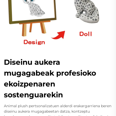
Diseinu aukera
mugagabeak profesioko
ekoizpenaren
sostenguarekin
Animal plush pertsonalizatuen alderdi erakargarriena beren
diseinu aukera mugagabeetan datza, kontzeptu