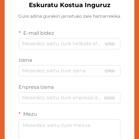
Eskuratu Kostua Inguruz
Gure adina gurekin jarraituko zaie hamarrekika.
E-mail bidez
0/100
Izena
0/100
Enpresa Izena
0/200
Mezu