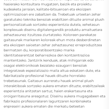
hasierako kontsultara mugatzen, baizik eta proiektu
kudeaketa jarraian, kalitate-bitsueroan eta ekoizpen
optimizazioan ere zabaltzen da. Trebetuak urteetan zehar
garatutako teknika bereziak erabiltzen dituzte animal plush
pertsonalizatuak sortzeko esperientzia dutela, xehetasun
konplexuak diseinu digitalengandik produktu amaituetara
zehaztasunez itzultzea ziurtatzeko. Koloreen parekatze
gaitasunak markaren koloreak ehun mota desberdinetan
eta ekoizpen saioetan zehar zehaztasunez erreproduzitzea
bermatzen du, korporatiboentzako marka
identitatearentzat beharrezkoa den kontzentrazioa
mantentzeko. Jantzirik kenduak, atak mihigarrak edo
osagai elektronikoak bezalako ezaugarri bereziak
integratzeak espezializazio maila altua eskatzen dute, eta
fabrikatzaile profesional hauek dituzte horrelako
trebetasunak. Gaitasun aurreratu hauek animal plush
interaktiboak sortzeko aukera ematen dituzte, erabiltzaileak
esperientzia anitzetan sartuz, haien erakartasuna eta
oroigarritasuna areagotuz. Diseinu aukera mugagabeen eta
fabrikazio profesionalaren laguntzaren konbinaketa
enpreseiri aukera ematen die merkatu beteetan