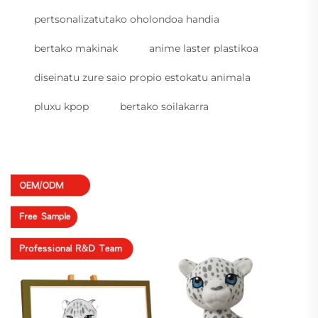
pertsonalizatutako oholondoa handia
bertako makinak
anime laster plastikoa
diseinatu zure saio propio estokatu animala
pluxu kpop
bertako soilakarra