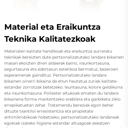
Material eta Eraikuntza
Teknika Kalitatezkoak
Materialen kalitate handikoak eta eraikuntza aurreratu
teknikak bereizten dute pertsonalizatutako landare bikainen
masan ekoizten diren aldaerak baino, iraunkortasuna,
segurtasuna eta edertasun estetikoa bermatuz, bezeroen
esperamenak gaindituz. Pertsonalizatutako landare
bikainen oinarri bikaina da ehun hautatua zuriak kalitate-
estandar zorrotzak betetzeko: leuntasuna, kolore geldikorra
eta iraunkortasuna. Poliester altukoak ematen du landare
bikainena forma mantentzeko erabilera eta garbiketa ziklo
errepikatuetan zehar. Tratamendu bereziak egon behar
dituzte txantiloi erresistentzia eta propietate
antimikrobikoak hobetzeko, pertsonalizatutako landareak
egokiak izateko higiene estandar altuagoak eskatzen