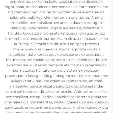
enpresei eta pertsona bakoitzeei jatorrizko diseinuak,
logotipoak, maskotak edo pertsonaiak kalitate handiko eta
oratzekoak diren iruditan bihurtzeko aukera ematea da,
helburuko publikoarekin harreman ona izanez. Animali
arnasekiko pertsonalizatuen atzean dauden ezaugarri
teknologikoek diseinu digital aurreratua, zehaztasun
handiko bordatze makina eta xehetasun orratsez orratz
orok zehaztasunez erreproduzitzen dituzten ebaketa ekipo
aurreratuak erabiltzen dituzte. Ekoizpen-prozesu
modernoek diseinuaren sistema laguntza digitala
erabiltzen dute kontzeptuak ekoizpenerako ereduetan
bihurtzeko, eta makina automatizatuak erabiltzen dituzte
ekoizpen serie luzeetan tamaina eta formen zehaztasuna
bermatzeko. Kalitate-kontrola sistemek ekoizpen-
prozesuaren fase guztiak gainbegiratzen dituzte, ehunaren
aukeraketatik hasi eta azken paketatzeraino, animali
arnasekiko pertsonalizatu bakoitzak kalitate-estandar
zorrotzak betetzen dituela ziurtatzeko. Animali arnasekiko
pertsonalizatuen aplikazioak hainbat sektoretan zabaltzen
dira, hala nola merkataritza, hezkuntza-erakundeak, osasun-
zerbitzuak, entretenimendu enpresak, kirol erakundeak eta
erakunde ez-profitgorrak. Merkataritza enpresek animali