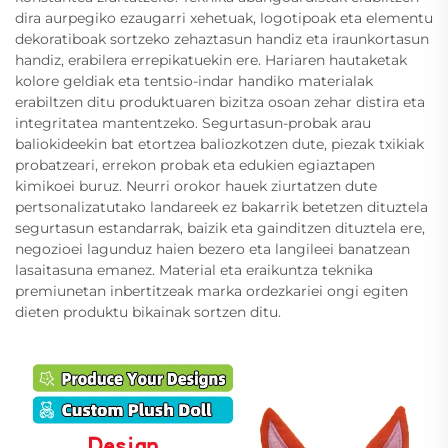
dira aurpegiko ezaugarri xehetuak, logotipoak eta elementu
dekoratiboak sortzeko zehaztasun handiz eta iraunkortasun
handiz, erabilera errepikatuekin ere. Hariaren hautaketak
kolore geldiak eta tentsio-indar handiko materialak
erabiltzen ditu produktuaren bizitza osoan zehar distira eta
integritatea mantentzeko. Segurtasun-probak arau
baliokideekin bat etortzea baliozkotzen dute, piezak txikiak
probatzeari, errekon probak eta edukien egiaztapen
kimikoei buruz. Neurri orokor hauek ziurtatzen dute
pertsonalizatutako landareek ez bakarrik betetzen dituztela
segurtasun estandarrak, baizik eta gainditzen dituztela ere,
negozioei lagunduz haien bezero eta langileei banatzean
lasaitasuna emanez. Material eta eraikuntza teknika
premiunetan inbertitzeak marka ordezkariei ongi egiten
dieten produktu bikainak sortzen ditu.