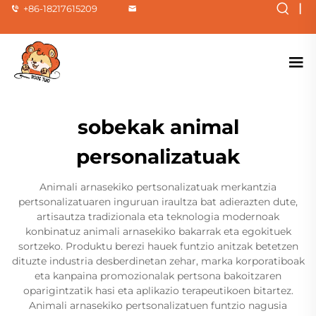
|
+86-18217615209
sobekak animal
personalizatuak
Animali arnasekiko pertsonalizatuak merkantzia
pertsonalizatuaren inguruan iraultza bat adierazten dute,
artisautza tradizionala eta teknologia modernoak
konbinatuz animali arnasekiko bakarrak eta egokituek
sortzeko. Produktu berezi hauek funtzio anitzak betetzen
dituzte industria desberdinetan zehar, marka korporatiboak
eta kanpaina promozionalak pertsona bakoitzaren
oparigintzatik hasi eta aplikazio terapeutikoen bitartez.
Animali arnasekiko pertsonalizatuen funtzio nagusia