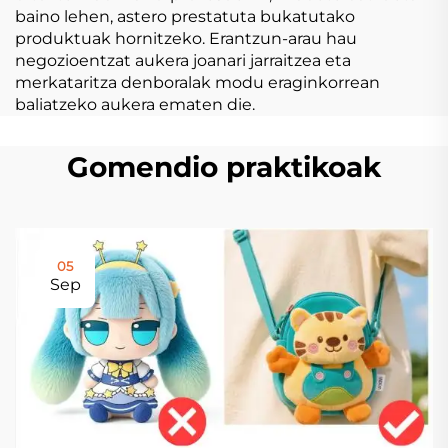
baino lehen, astero prestatuta bukatutako
produktuak hornitzeko. Erantzun-arau hau
negozioentzat aukera joanari jarraitzea eta
merkataritza denboralak modu eraginkorrean
baliatzeko aukera ematen die.
Gomendio praktikoak
05
Sep