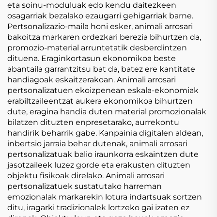
eta soinu-moduluak edo kendu daitezkeen
osagarriak bezalako ezaugarri gehigarriak barne.
Pertsonalizazio-maila honi esker, animali arrosari
bakoitza markaren ordezkari berezia bihurtzen da,
promozio-material arruntetatik desberdintzen
dituena. Eraginkortasun ekonomikoa beste
abantaila garrantzitsu bat da, batez ere kantitate
handiagoak eskaitzerakoan. Animali arrosari
pertsonalizatuen ekoizpenean eskala-ekonomiak
erabiltzaileentzat aukera ekonomikoa bihurtzen
dute, eragina handia duten material promozionalak
bilatzen dituzten enpresetarako, aurrekontu
handirik beharrik gabe. Kanpainia digitalen aldean,
inbertsio jarraia behar dutenak, animali arrosari
pertsonalizatuak balio iraunkorra eskaintzen dute
jasotzaileek luzez gorde eta erakusten dituzten
objektu fisikoak direlako. Animali arrosari
pertsonalizatuek sustatutako harreman
emozionalak markarekin lotura indartsuak sortzen
ditu, iragarki tradizionalek lortzeko gai izaten ez