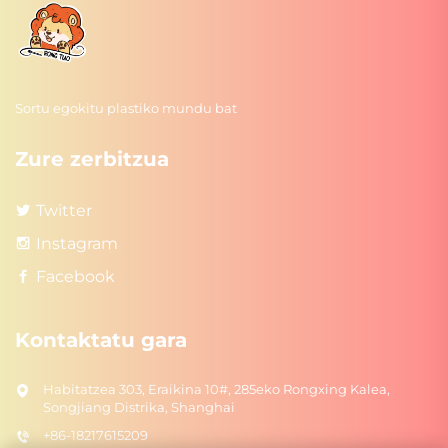
Sortu egokitu plastiko mundu bat
Zure zerbitzua
Twitter
Instagram
Facebook
Kontaktatu gara
Habitatzea 303, Eraikina 10#, 285eko Rongxing Kalea,
Songjiang Distrika, Shanghai
+86-18217615209