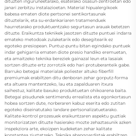
dituzten inguruneetarako, esaterako osasun-zentroetan edo
janari zerbitzu instalazioetan. Material hipualergikoek
babesa ematen diote pertsonei sentikortasunak
dituztelarik, eta su-erdankariaren tratamenduek
haurretarako produktuentzako segurtasun arauak betetzen
dituzte. Eraikuntza teknikek jasotzen dituzte puntuei indarra
emateko metodoak zulaketarik edo desegitearik ez
egoteko presiopean. Puntuz-puntu bitan egindako puntuek
indar gehigarria ematen diote presio handiko eremuetan,
eta amaitzeko teknika bereziek gainazal leun eta lasaiak
sortzen dituzte ertz zorrotzik edo hari protuberanteik gabe.
Barruko betegai materialak poliester altuko fiberfill
premiumak erabiltzen ditu denboran zehar gorputz-forma
eta altuera mantentzeko, lau eta zapalduaren itxura
saihestuz, kalitate baxuko produktuetan ohikoarena baita.
Betegai pisudunek sentimendu errealista eta egonkortasun
hobea sortzen dute, norberaren kabuz eserita edo zutitan
egoteko diseinatutako landare pertsonalizatuetarako.
Kalitate-kontrol prozesuek eraikuntzaren aspektu guztiak
monitorizatzen dituzte hasierako mozte zehaztasunik azken
inspekziora arte, ekoizpen kudeketan zehar kalitate
konstantea ziurtatzeko. Teknika abangoardistak erabiltzen