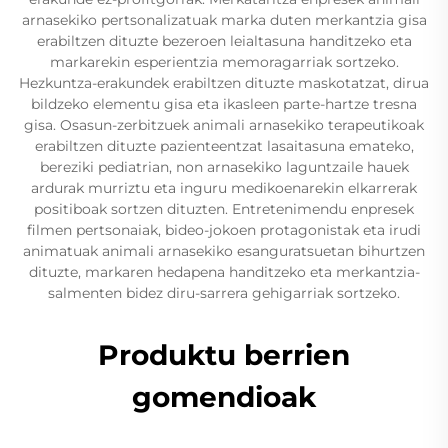
arnasekiko pertsonalizatuak marka duten merkantzia gisa
erabiltzen dituzte bezeroen leialtasuna handitzeko eta
markarekin esperientzia memoragarriak sortzeko.
Hezkuntza-erakundek erabiltzen dituzte maskotatzat, dirua
bildzeko elementu gisa eta ikasleen parte-hartze tresna
gisa. Osasun-zerbitzuek animali arnasekiko terapeutikoak
erabiltzen dituzte pazienteentzat lasaitasuna emateko,
bereziki pediatrian, non arnasekiko laguntzaile hauek
ardurak murriztu eta inguru medikoenarekin elkarrerak
positiboak sortzen dituzten. Entretenimendu enpresek
filmen pertsonaiak, bideo-jokoen protagonistak eta irudi
animatuak animali arnasekiko esanguratsuetan bihurtzen
dituzte, markaren hedapena handitzeko eta merkantzia-
salmenten bidez diru-sarrera gehigarriak sortzeko.
Produktu berrien
gomendioak