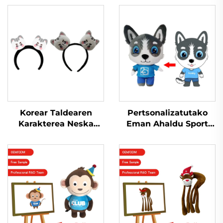
Korear Taldearen
Pertsonalizatutako
Karakterea Neska
Eman Ahaldu Sport
Kartoon Txinparta
Arraia
Plush Mahaigain Zorro
Pertsonalizatutako
Plush Rag Doll