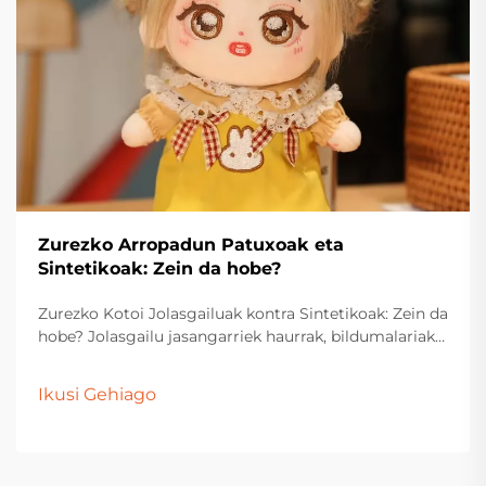
Zurezko Arropadun Patuxoak eta
Sintetikoak: Zein da hobe?
Zurezko Kotoi Jolasgailuak kontra Sintetikoak: Zein da
hobe? Jolasgailu jasangarriek haurrak, bildumalariak
eta oparigileak belaunaldi askotan miresten jarraitu
dute. Haien testura lehunak, marrazki maitagarriak
Ikusi Gehiago
eta erakarpen emozionalak kultura guztietan denbora
igaroko diren produktuak bihurtu dituzte...