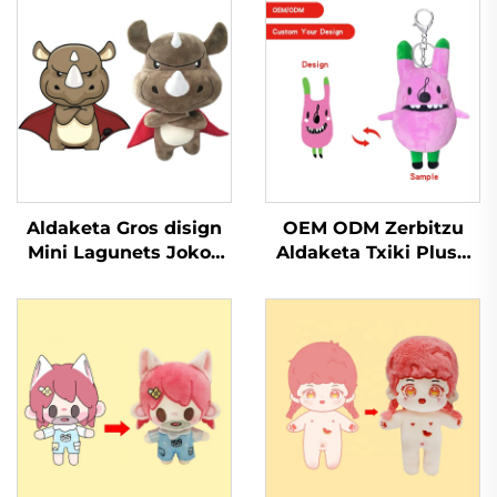
Aldaketa Gros disign
OEM ODM Zerbitzu
Mini Lagunets Jokoa
Aldaketa Txiki Plush
Plushie fabrikatzea
Giltzarri Jokoa Stuffed
Jokoen Betetzeak
Giltzarri Plush Jokoa
Stuffed Animal plush
Promozioarentzat
aldaketa