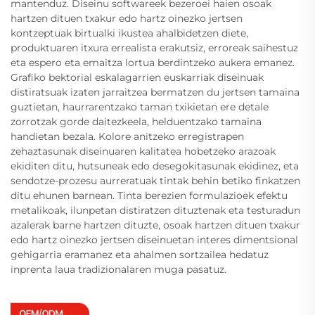
mantenduz. Diseinu softwareek bezeroei haien osoak
hartzen dituen txakur edo hartz oinezko jertsen
kontzeptuak birtualki ikustea ahalbidetzen diete,
produktuaren itxura errealista erakutsiz, erroreak saihestuz
eta espero eta emaitza lortua berdintzeko aukera emanez.
Grafiko bektorial eskalagarrien euskarriak diseinuak
distiratsuak izaten jarraitzea bermatzen du jertsen tamaina
guztietan, haurrarentzako taman txikietan ere detale
zorrotzak gorde daitezkeela, helduentzako tamaina
handietan bezala. Kolore anitzeko erregistrapen
zehaztasunak diseinuaren kalitatea hobetzeko arazoak
ekiditen ditu, hutsuneak edo desegokitasunak ekidinez, eta
sendotze-prozesu aurreratuak tintak behin betiko finkatzen
ditu ehunen barnean. Tinta berezien formulazioek efektu
metalikoak, ilunpetan distiratzen dituztenak eta testuradun
azalerak barne hartzen dituzte, osoak hartzen dituen txakur
edo hartz oinezko jertsen diseinuetan interes dimentsional
gehigarria eramanez eta ahalmen sortzailea hedatuz
inprenta laua tradizionalaren muga pasatuz.