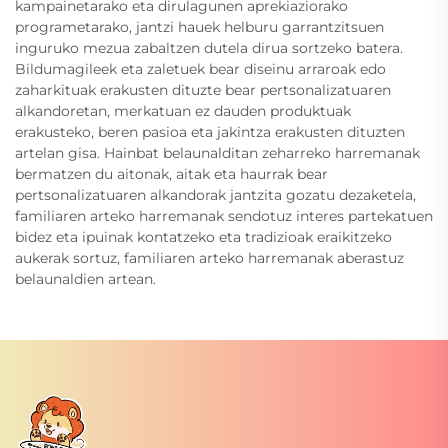
kampainetarako eta dirulagunen aprekiaziorako
programetarako, jantzi hauek helburu garrantzitsuen
inguruko mezua zabaltzen dutela dirua sortzeko batera.
Bildumagileek eta zaletuek bear diseinu arraroak edo
zaharkituak erakusten dituzte bear pertsonalizatuaren
alkandoretan, merkatuan ez dauden produktuak
erakusteko, beren pasioa eta jakintza erakusten dituzten
artelan gisa. Hainbat belaunalditan zeharreko harremanak
bermatzen du aitonak, aitak eta haurrak bear
pertsonalizatuaren alkandorak jantzita gozatu dezaketela,
familiaren arteko harremanak sendotuz interes partekatuen
bidez eta ipuinak kontatzeko eta tradizioak eraikitzeko
aukerak sortuz, familiaren arteko harremanak aberastuz
belaunaldien artean.