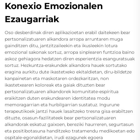
Konexio Emozionalen
Ezaugarriak
Oso desberdinak diren aplikazioetan erabil daitekeen bear
pertsonalizatuaren alkandora arropa arruntaren muga
gainditzen ditu, jantzitzaileekin eta ikusleekin lotura
emozional sakonak sortuz, arropa sinplearen funtzioa baino
askoz gehiagora hedatzen diren esperientzia esanguratsuak
sortuz. Hezkuntza-erakundek alkandora hauek sortutako
eragina aurkitu dute ikastetxeko ekitaldietan, diru-bildetze
kanpainetan eta maskotaren ordezkaritzan, non
ikastetxearen koloreak eta gaiak dituzten bear
pertsonalizatuaren alkandorek komunitate-espíritua
eraikitzen duten erakundearen identitatea modu
memoragarrian eta hurbilgarrian sustatuz. Ingurune
terapeutikoek jantzi hauek lasaitzeko tresna gisa erabiltzen
dituzte, osasun-fazilitateek bear pertsonalizatuaren
alkandorak eskatuz gaixoen, bereziki haurreren, segurtasun
eta positibotasuna handitzeko tratamendu medikoetan edo
ospitale-egonaldietan, irudi ezagunek egoera