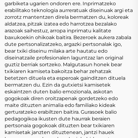
garbiketa ugarien ondoren ere. Inprimatzeko
erabilitako teknologia aurreratuak diseinuak argi eta
zorrotz mantentzen direla bermatzen du, koloreak
aldatzea, pitzak izatea edo harrotzea bezalako
arazoak saihestuz, arropa inprimatu kalitate
baxukoekin ohikoak baitira. Bezeroek aukera zabala
dute pertsonalizatzeko, argazki pertsonalak igo,
bear txiki diseinu milaka arte hautatu edo
diseinatzaile profesionalen laguntzaz lan original
guztiz berriak sortzeko. Malgutasun honek bear
txikiaren kamiseta bakoitza behar zehatzak
betetzen dituela eta esperoak gainditzen dituela
bermatzen du. Ezin da gutxietsi kamisetek
eskaintzen duten balio emozionala, askotan
gogokoak diren oroitzapenak gordetzeko edo
maite dituzten animalia edo familiako kideak
gerturatzeko erabiltzen baitira. Gurasoek balio
pedagogikoa ikusten dute haurrak beraien
pertsonaia gogokoak dituzten bear txikiaren
kamisetak janzten dituztenean, jantzi hauek