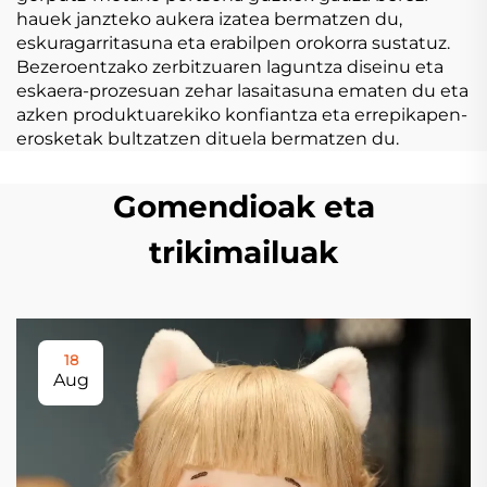
hauek janzteko aukera izatea bermatzen du,
eskuragarritasuna eta erabilpen orokorra sustatuz.
Bezeroentzako zerbitzuaren laguntza diseinu eta
eskaera-prozesuan zehar lasaitasuna ematen du eta
azken produktuarekiko konfiantza eta errepikapen-
erosketak bultzatzen dituela bermatzen du.
Gomendioak eta
trikimailuak
18
Aug