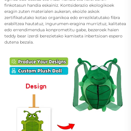
finkotasun handia eskainiz. Kontsiderazio ekologikoek
eragin zuten materialen aukeran, ekoizle askok
zertifikatutako kotao organikoa edo erreziklatutako fibra
erabiltzea hautatuz, ingurumen-eragina murriztuz, kalitatea
edo errendimendua konprometitu gabe, bezeroek haien
teddy bear izerdi berezietako kamiseta inbertsioan espero
dutena bezala.