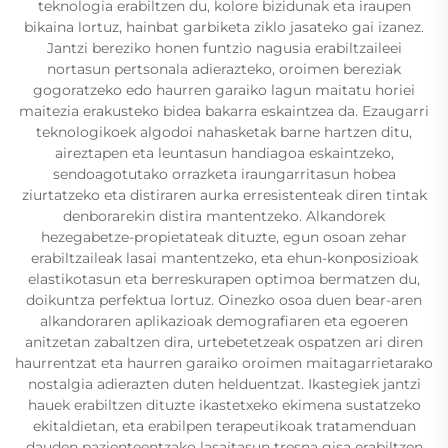
teknologia erabiltzen du, kolore bizidunak eta iraupen
bikaina lortuz, hainbat garbiketa ziklo jasateko gai izanez.
Jantzi bereziko honen funtzio nagusia erabiltzaileei
nortasun pertsonala adierazteko, oroimen bereziak
gogoratzeko edo haurren garaiko lagun maitatu horiei
maitezia erakusteko bidea bakarra eskaintzea da. Ezaugarri
teknologikoek algodoi nahasketak barne hartzen ditu,
aireztapen eta leuntasun handiagoa eskaintzeko,
sendoagotutako orrazketa iraungarritasun hobea
ziurtatzeko eta distiraren aurka erresistenteak diren tintak
denborarekin distira mantentzeko. Alkandorek
hezegabetze-propietateak dituzte, egun osoan zehar
erabiltzaileak lasai mantentzeko, eta ehun-konposizioak
elastikotasun eta berreskurapen optimoa bermatzen du,
doikuntza perfektua lortuz. Oinezko osoa duen bear-aren
alkandoraren aplikazioak demografiaren eta egoeren
anitzetan zabaltzen dira, urtebetetzeak ospatzen ari diren
haurrentzat eta haurren garaiko oroimen maitagarrietarako
nostalgia adierazten duten helduentzat. Ikastegiek jantzi
hauek erabiltzen dituzte ikastetxeko ekimena sustatzeko
ekitaldietan, eta erabilpen terapeutikoak tratamenduan
dauden pazienteentzako lasaitasun tresna gisa erabiltzen