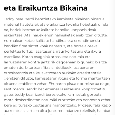
eta Eraikuntza Bikaina
Teddy bear izerdi berezietako kamiseta bikainen oinarria
material hautetsiak eta eraikuntza teknika hobetuak direla
da, horiek bermatuz kalitate handiko konponbideak
eskaintzea. Atal hauek ehun nahasketak erabiltzen dituzte,
normalean kotao kalitate handikoa eta errendimendu
handiko fibra sintetikoak nahastuz, eta horrela oreka
perfektua lortuz: lasaitasuna, iraunkortasuna eta itxura
estetikoa. Kotao osagaiak arnasketa naturala eta
larruazalaren kontra jantzirik dagoenean biguneko bizitza
ematen du, bitartean fibra sintetikoek luzapenaren
erresistentzia eta kruskatzearen aurkako erresistentzia
gehitzen dituzte, kamisetaren itxura eta forma mantentzen
dituena erabileran zehar. Ehunaren pisua optimizatua dago,
sentimendu sendo bat emanez lasaitasuna konprometitu
gabe, teddy bear izerdi berezietako kamisetak gorputz
mota desberdinetan naturalki erortzeko eta denboran zehar
bere egiturazko osotasuna mantentzeko. Prozesu fabrikazio
aurreratuak sartzen ditu junturen indartze teknikak, hainbat