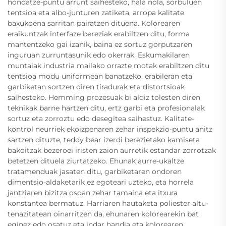
hondatze-puntu arrunt saihesteko, hala nola, sorbuluen
tentsioa eta albo-junturen zatiketa, arropa kalitate
baxukoena sarritan pairatzen dituena. Kolorearen
eraikuntzak interfaze bereziak erabiltzen ditu, forma
mantentzeko gai izanik, baina ez sortuz gorputzaren
inguruan zurruntasunik edo okerrak. Eskumakilaren
muntaiak industria mailako orrazte motak erabiltzen ditu
tentsioa modu uniformean banatzeko, erabileran eta
garbiketan sortzen diren tiradurak eta distortsioak
saihesteko. Hemming prozesuak bi aldiz tolesten diren
teknikak barne hartzen ditu, ertz garbi eta profesionalak
sortuz eta zorroztu edo desegitea saihestuz. Kalitate-
kontrol neurriek ekoizpenaren zehar inspekzio-puntu anitz
sartzen dituzte, teddy bear izerdi berezietako kamiseta
bakoitzak bezeroei iristen zaion aurretik estandar zorrotzak
betetzen dituela ziurtatzeko. Ehunak aurre-ukaltze
tratamenduak jasaten ditu, garbiketaren ondoren
dimentsio-aldaketarik ez egoteari uzteko, eta horrela
jantziaren bizitza osoan zehar tamaina eta itxura
konstantea bermatuz. Harriaren hautaketa poliester altu-
tenazitatean oinarritzen da, ehunaren kolorearekin bat
eginez edo osatuz eta indar handia eta kolorearen