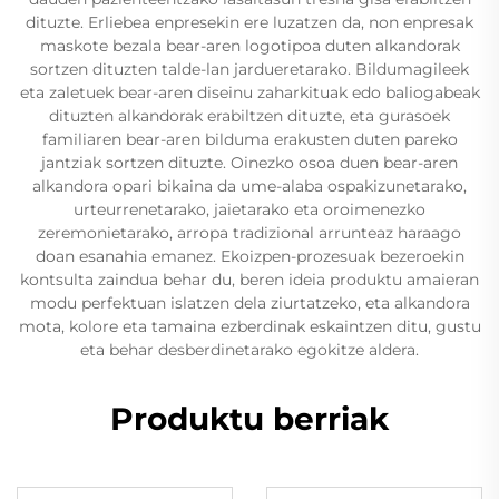
dituzte. Erliebea enpresekin ere luzatzen da, non enpresak
maskote bezala bear-aren logotipoa duten alkandorak
sortzen dituzten talde-lan jardueretarako. Bildumagileek
eta zaletuek bear-aren diseinu zaharkituak edo baliogabeak
dituzten alkandorak erabiltzen dituzte, eta gurasoek
familiaren bear-aren bilduma erakusten duten pareko
jantziak sortzen dituzte. Oinezko osoa duen bear-aren
alkandora opari bikaina da ume-alaba ospakizunetarako,
urteurrenetarako, jaietarako eta oroimenezko
zeremonietarako, arropa tradizional arrunteaz haraago
doan esanahia emanez. Ekoizpen-prozesuak bezeroekin
kontsulta zaindua behar du, beren ideia produktu amaieran
modu perfektuan islatzen dela ziurtatzeko, eta alkandora
mota, kolore eta tamaina ezberdinak eskaintzen ditu, gustu
eta behar desberdinetarako egokitze aldera.
Produktu berriak