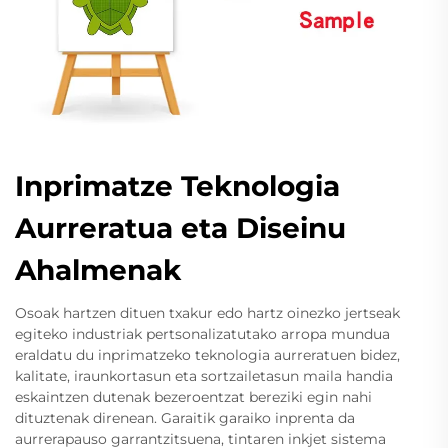
Inprimatze Teknologia
Aurreratua eta Diseinu
Ahalmenak
Osoak hartzen dituen txakur edo hartz oinezko jertseak
egiteko industriak pertsonalizatutako arropa mundua
eraldatu du inprimatzeko teknologia aurreratuen bidez,
kalitate, iraunkortasun eta sortzailetasun maila handia
eskaintzen dutenak bezeroentzat bereziki egin nahi
dituztenak direnean. Garaitik garaiko inprenta da
aurrerapauso garrantzitsuena, tintaren inkjet sistema