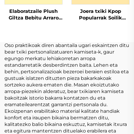
Elaboratzaile Plush
Joera txiki Kpop
Giltza Bebitu Arraro
Popularrak Soilik
Mutila Beti Plush
egina Toy Plush
Boneka
Beteta Doll
Oso praktikoak diren abantaila ugari eskaintzen ditu
bear txiki pertsonalizatuaren kamiseta-k, gaur
egungo merkatu lehiakorretan arropa
estandarretatik desberdintzen baita. Lehen eta
behin, pertsonalizazioak bezeroei beraien estiloa eta
gustuak islatzen dituzten pieza bakarkakoak
sortzeko aukera ematen die. Masan ekoiztutako
arropa-piezekin alderatuz, bear txikiaren kamiseta
bakoitzak istorio bakarra kontatzen du eta
eramateilearentzat garrantzi pertsonala du.
Ekoizpenan erabilitako material kalitate handiak
konfort eta iraupen bikaina bermatzen ditu,
kalitatezko balio bikaina eskuztuz, kamisetak itxura
eta egitura mantentzen dituelako erabilera eta