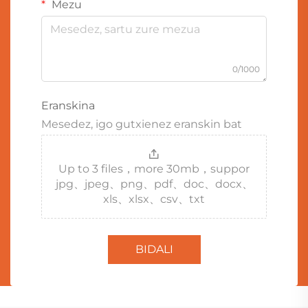
Mezu
0/1000
Eranskina
Mesedez, igo gutxienez eranskin bat
Up to 3 files，more 30mb，suppor
jpg、jpeg、png、pdf、doc、docx、
xls、xlsx、csv、txt
BIDALI