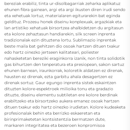
bereziak erabiliz, tinta ur-disolbagarriak zeharka aplikatuz
ehunen fibra gainean, argi eta argi ikusten diren irudi sendo
eta xehetuak lortuz, materialaren egiturarekin bat eginda
geldituz. Prozesu honek diseinu konplexuak, argazkiak eta
lan artistiko xehatuak birsortzea ahalbidetzen du argitasun
eta kolore zehaztasun handiarekin, silk screen inprenta
tradizionalak ezin dituztena lortu. Sublimazio inprentak
beste maila bat gehitzen dio osoak hartzen dituen txakur
edo hartz oinezko jertseen kalitateari, poliester
nahasketetan bereziki eraginkorra izanik, non tinta solidotik
gas bihurtzen den tenperatura eta presiopean, sakon sartuz
ehunen barnean, iraunkorrak, koloretik aldatzen ez direnak,
hausten ez direnak, ezta garbitu ahala desagertzen ez
direnak sortuz. Gaur egungo inprenta sistek eskaintzen
dituzten kolore-espektroek milioika tonu eta gradazio
dituzte, diseinu elementu subtiletan ere kolore berdinak
erabiltzeko eta birsortzeko aukera emanez osoak hartzen
dituen txakur edo hartz oinezko irudietan. Kolore kudeaketa
profesionalak behin eta berrizko eskaeretan eta
birinprimaketetan kontsistentzia bermatzen dute,
markaren integritatea eta bezeroen konpromisoa