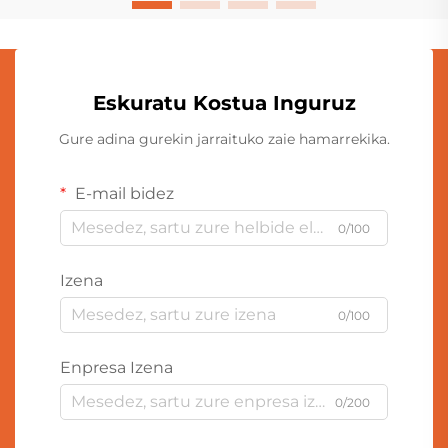
Eskuratu Kostua Inguruz
Gure adina gurekin jarraituko zaie hamarrekika.
E-mail bidez
0/100
Izena
0/100
Enpresa Izena
0/200