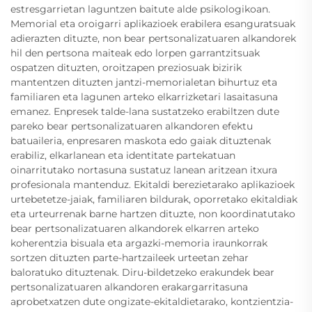
estresgarrietan laguntzen baitute alde psikologikoan.
Memorial eta oroigarri aplikazioek erabilera esanguratsuak
adierazten dituzte, non bear pertsonalizatuaren alkandorek
hil den pertsona maiteak edo lorpen garrantzitsuak
ospatzen dituzten, oroitzapen preziosuak bizirik
mantentzen dituzten jantzi-memorialetan bihurtuz eta
familiaren eta lagunen arteko elkarrizketari lasaitasuna
emanez. Enpresek talde-lana sustatzeko erabiltzen dute
pareko bear pertsonalizatuaren alkandoren efektu
batuaileria, enpresaren maskota edo gaiak dituztenak
erabiliz, elkarlanean eta identitate partekatuan
oinarritutako nortasuna sustatuz lanean aritzean itxura
profesionala mantenduz. Ekitaldi berezietarako aplikazioek
urtebetetze-jaiak, familiaren bildurak, oporretako ekitaldiak
eta urteurrenak barne hartzen dituzte, non koordinatutako
bear pertsonalizatuaren alkandorek elkarren arteko
koherentzia bisuala eta argazki-memoria iraunkorrak
sortzen dituzten parte-hartzaileek urteetan zehar
baloratuko dituztenak. Diru-bildetzeko erakundek bear
pertsonalizatuaren alkandoren erakargarritasuna
aprobetxatzen dute ongizate-ekitaldietarako, kontzientzia-