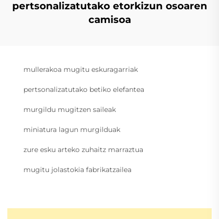
pertsonalizatutako etorkizun osoaren
camisoa
mullerakoa mugitu eskuragarriak
pertsonalizatutako betiko elefantea
murgildu mugitzen saileak
miniatura lagun murgilduak
zure esku arteko zuhaitz marraztua
mugitu jolastokia fabrikatzailea