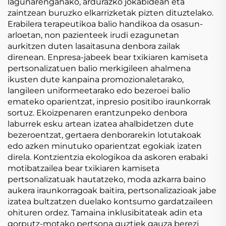
lagunarenganako, ardurazko jokabidean eta
zaintzean buruzko elkarrizketak pizten dituztelako.
Erabilera terapeutikoa balio handikoa da osasun-
arloetan, non pazienteek irudi ezagunetan
aurkitzen duten lasaitasuna denbora zailak
direnean. Enpresa-jabeek bear txikiaren kamiseta
pertsonalizatuen balio merkigileen ahalmena
ikusten dute kanpaina promozionaletarako,
langileen uniformeetarako edo bezeroei balio
emateko oparientzat, inpresio positibo iraunkorrak
sortuz. Ekoizpenaren erantzunpeko denbora
laburrek esku artean izatea ahalbidetzen dute
bezeroentzat, gertaera denborarekin lotutakoak
edo azken minutuko oparientzat egokiak izaten
direla. Kontzientzia ekologikoa da askoren erabaki
motibatzailea bear txikiaren kamiseta
pertsonalizatuak hautatzeko, moda azkarra baino
aukera iraunkorragoak baitira, pertsonalizazioak jabe
izatea bultzatzen duelako kontsumo gardatzaileen
ohituren ordez. Tamaina inklusibitateak adin eta
gorputz-motako pertsona guztiek gauza berezi