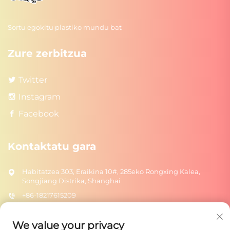
Sortu egokitu plastiko mundu bat
Zure zerbitzua
Twitter
Instagram
Facebook
Kontaktatu gara
Habitatzea 303, Eraikina 10#, 285eko Rongxing Kalea,
Songjiang Distrika, Shanghai
+86-18217615209
[email protected]
We value your privacy