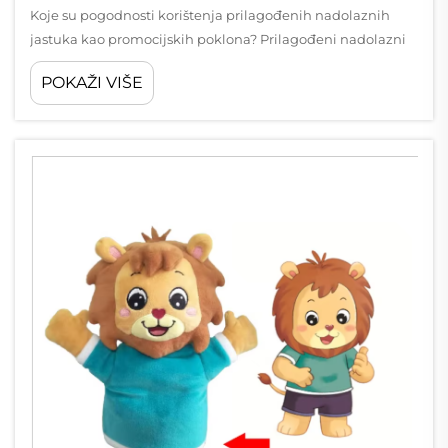
Koje su pogodnosti korištenja prilagođenih nadolaznih
jastuka kao promocijskih poklona? Prilagođeni nadolazni
jastuci su postali izražajna opcija za promocijske poklone,
POKAŽI VIŠE
nudeći jedinstvenu kombinaciju praktičnosti, vidljivosti
brenda i emocionalnog utjecaja. Za razliku od
tradicionalnih poklona...