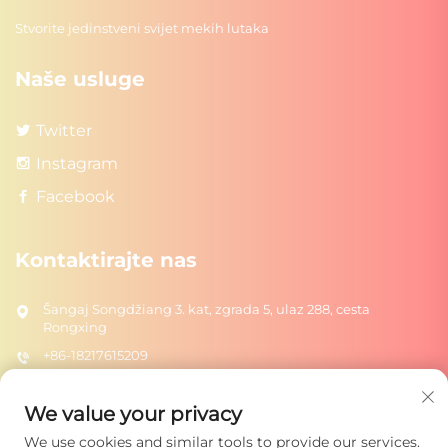
Stvorite jedinstveni svijet mekih lutaka
Naše usluge
Twitter
Instagram
Facebook
Kontaktirajte nas
Šangaj Songdžiang 3. kat, zgrada 5, ulaz 288, cesta
Rongxing
+86-18217615209
[email protected]
We value your privacy
We use cookies and similar tools to provide our services.
Pošalji