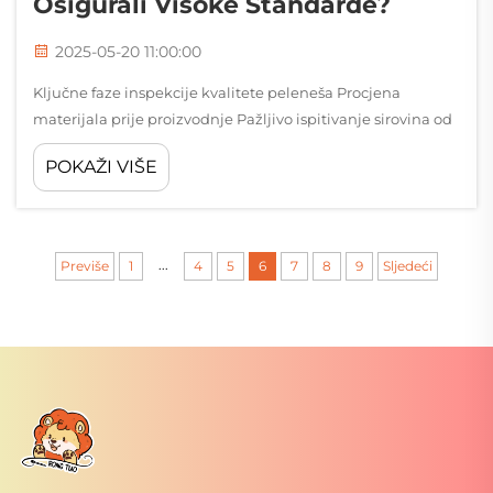
Osigurali Visoke Standarde?
2025-05-20 11:00:00
Ključne faze inspekcije kvalitete peleneša Procjena
materijala prije proizvodnje Pažljivo ispitivanje sirovina od
samog početka pomaže osigurati da peleneši
POKAŽI VIŠE
zadovoljavaju zahtjeve sigurnosti i kvalitete. Kod procjene
dobavljača...
...
Previše
1
4
5
6
7
8
9
Sljedeći