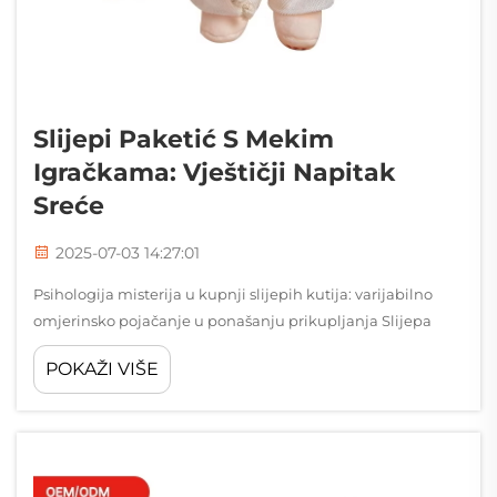
Slijepi Paketić S Mekim
Igračkama: Vještičji Napitak
Sreće
2025-07-03 14:27:01
Psihologija misterija u kupnji slijepih kutija: varijabilno
omjerinsko pojačanje u ponašanju prikupljanja Slijepa
kutija s pelušnim igračkama koristi isti psihološki trik koji
POKAŽI VIŠE
čini kockarske automate ovisnima: pojačanje varijabilnog
omjera. Kupci ne znaju unaprijed što će dobiti...