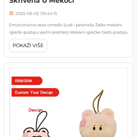
Skrivena U Mekoći
2025-06-02 09:44:15
Emocionalna veza između ljudi i peleneša Zašto mekani
igrački postaju vječni pratitelji Mekani igračke često postaju
vječnim prijateljima za mnoge ljude jer ispunjavaju
POKAŽI VIŠE
duboke emocionalne potrebe koje datiraju još iz
djetinjstva. Th...