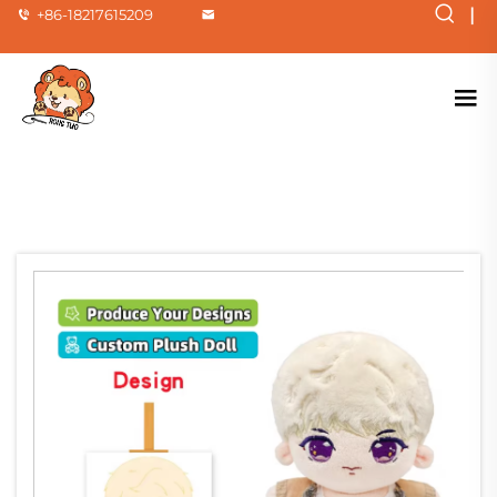
|
+86-18217615209