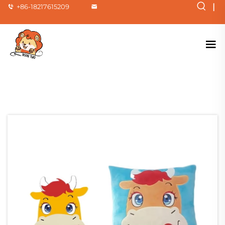
|
+86-18217615209