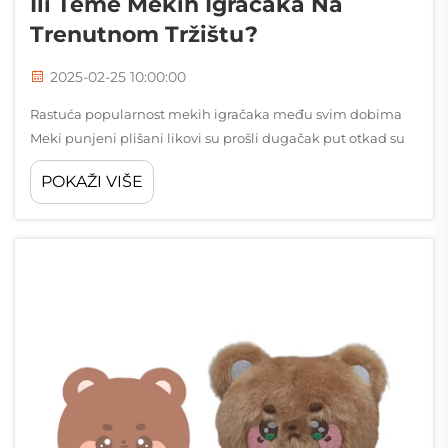
Ili Teme Mekih Igračaka Na
Trenutnom Tržištu?
2025-02-25 10:00:00
Rastuća popularnost mekih igračaka među svim dobima
Meki punjeni plišani likovi su prošli dugačak put otkad su
se prvi put pojavili na prelasku u prošlo stoljeće. Tada su
POKAŽI VIŠE
uglavnom bili napravljeni za djecu, stvarno jednostavne
igračke. No s vremenom m...