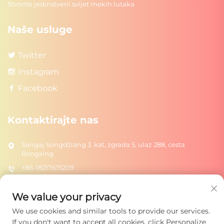
Stvorite jedinstveni svijet mekih lutaka
Naše usluge
Twitter
Instagram
Facebook
Kontaktirajte nas
Šangaj Songdžiang 3. kat, zgrada 5, ulaz 288, cesta
Rongxing
+86-18217615209
[email protected]
We value your privacy
We use cookies and similar tools to provide our services.
Pošalji
If you don't want to accept all cookies, click Personalize