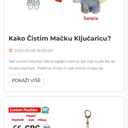
Kako Čistim Mačku Ključaricu?
2025-01-09 16:00:00
Vaš vuneni ključar ide svugdje s vama, pa nije čudo što se
može zaprljati. Prašina, mrlje ili čak mirisi mogu se
nakupiti tijekom vremena. Čišćenje ga održava svježim i
POKAŽI VIŠE
produžuje mu vijek trajanja. Ne brinite – lako je očistiti ...