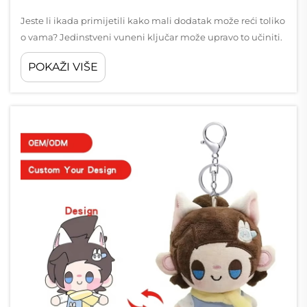
Jeste li ikada primijetili kako mali dodatak može reći toliko
o vama? Jedinstveni vuneni ključar može upravo to učiniti.
On nije samo sladak – to je način da pokažete svoj stil ili
POKAŽI VIŠE
čak promovirate svoj brend. Odabir s kreativnim
dizajnima...