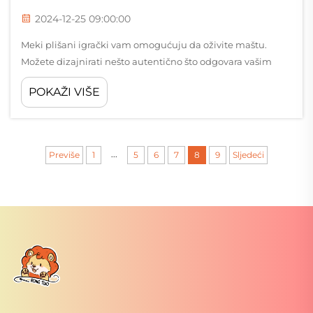
2024-12-25 09:00:00
Meki plišani igrački vam omogućuju da oživite maštu.
Možete dizajnirati nešto autentično što odgovara vašim
idejama. Bez obzira želite li mekog medvjedića ili živahnu,
POKAŽI VIŠE
jedinstvenu figuru, mogućnosti su beskrajne. Vi birate
materijale...
...
Previše
1
5
6
7
8
9
Sljedeći