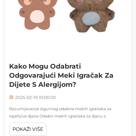
Kako Mogu Odabrati
Odgovarajući Meki Igračak Za
Dijete S Alergijom?
2025-02-19 10:00:00
Razumijevanje sigurnog odabira mekih igračaka za
osjetljive djece Odabir mekih igračaka za djecu s
alergijama zahtijeva pažljivo razmatranje i pozornost na
POKAŽI VIŠE
detalje. Roditelji i skrbnici moraju se kretati kroz različite