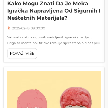
Kako Mogu Znati Da Je Meka
Igračka Napravljena Od Sigurnih I
Neštetnih Materijala?
2025-02-13 09:00:00
Važnost odabira sigurnih nadoljenih igračaka za djecu
Briga za mentalno i fizičko zdravlje djece treba biti naš prvi
prioritet, a sve počinje odabirom sigurnih igračaka za njih,
POKAŽI VIŠE
posebno onih mekih nadoljenih koje toliko vole. Ove...