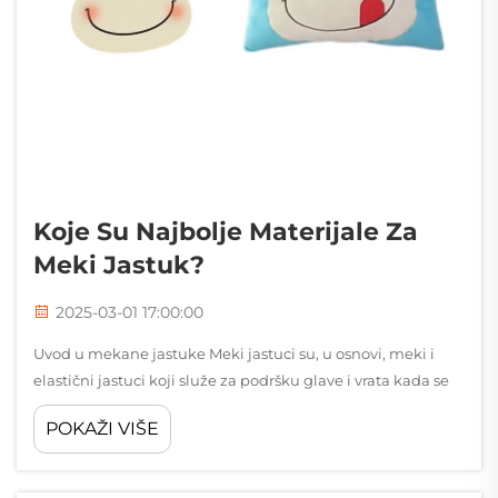
Koje Su Najbolje Materijale Za
Meki Jastuk?
2025-03-01 17:00:00
Uvod u mekane jastuke Meki jastuci su, u osnovi, meki i
elastični jastuci koji služe za podršku glave i vrata kada se
netko pokušava naspavati ili se opustiti. Što ih čini tako
POKAŽI VIŠE
privlačnima? Pa, zaista mogu pomoći poboljšati kvalitetu
sna q...