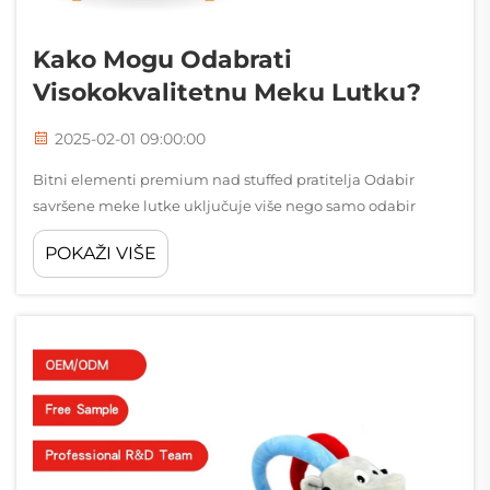
Kako Mogu Odabrati
Visokokvalitetnu Meku Lutku?
2025-02-01 09:00:00
Bitni elementi premium nad stuffed pratitelja Odabir
savršene meke lutke uključuje više nego samo odabir
najsladjanijeg lica na policama. Ove dragocjene pratiteljke
POKAŽI VIŠE
imaju posebno mjesto i u dječjim kutijama s igračkama i u
kolekcijama odraslih...