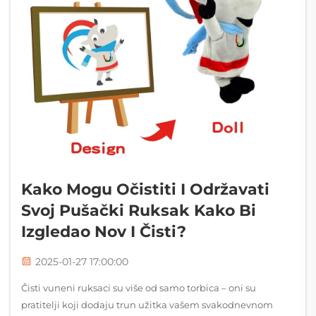
Kako Mogu Očistiti I Održavati
Svoj Pušački Ruksak Kako Bi
Izgledao Nov I Čisti?
2025-01-27 17:00:00
Čisti vuneni ruksaci su više od samo torbica – oni su
pratitelji koji dodaju trun užitka vašem svakodnevnom