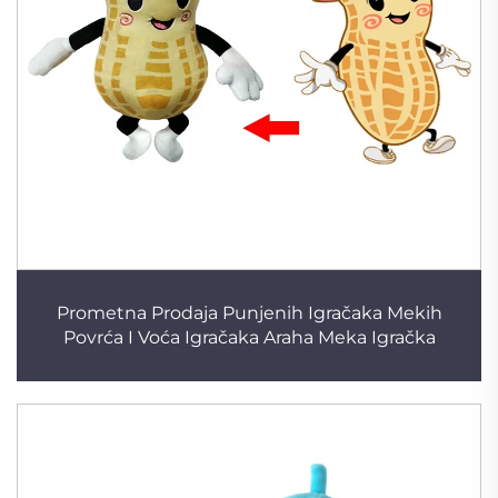
Prometna Prodaja Punjenih Igračaka Mekih
Povrća I Voća Igračaka Araha Meka Igračka