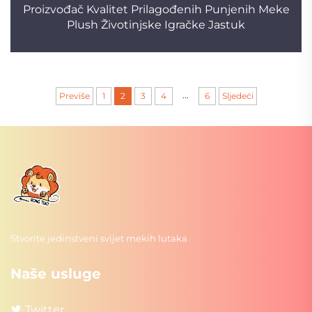
Proizvođač Kvalitet Prilagođenih Punjenih Meke
Plush Životinjske Igračke Jastuk
...
Previše
1
2
3
4
6
Sljedeći
Stvorite jedinstveni svijet mekih lutaka
Naše usluge
Twitter