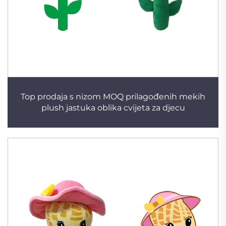
Top prodaja s nizom MOQ prilagođenih mekih
plush jastuka oblika cvijeta za djecu