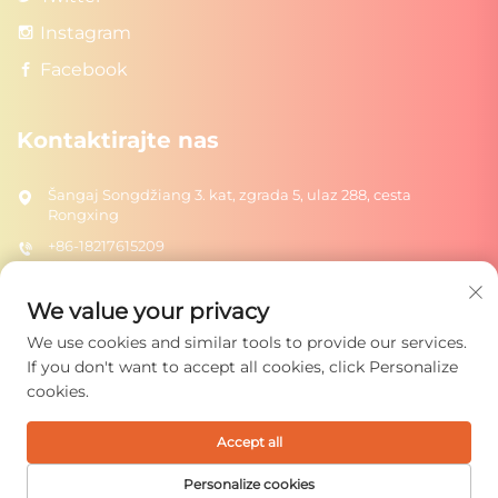
Instagram
Facebook
Kontaktirajte nas
Šangaj Songdžiang 3. kat, zgrada 5, ulaz 288, cesta
Rongxing
+86-18217615209
[email protected]
We value your privacy
We use cookies and similar tools to provide our services.
Pošalji
If you don't want to accept all cookies, click Personalize
cookies.
Accept all
Copyright © 2026 Shanghai Rongtuo Toys Co., Ltd. Sva prava su
rezervirana.
Politika privatnosti
Personalize cookies