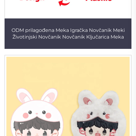
ODM prilagođena Meka Igračka Novčanik Meki
Životinjski Novčanik Novčanik Ključarica Meka