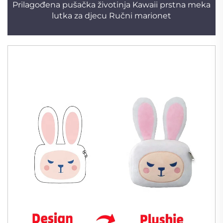
Prilagođena pušačka životinja Kawaii prstna meka
lutka za djecu Ručni marionet