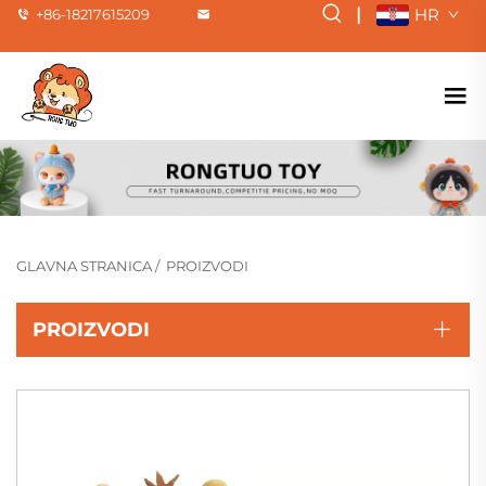
|
HR
+86-18217615209
GLAVNA STRANICA
/
PROIZVODI
PROIZVODI