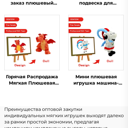
заказ плюшевый
подвеска для
брелок для ключей
спортивного
для младенцев
дыхания,
мягкая игрушка
изготовленная на
чучело животного
заказ, плюшевая
Kpop на заказ
тряпичная кукла
плюшевая кукла
Горячая Распродажа
Мини плюшевая
Мягкая Плюшевая
игрушка машина-
Игрушка Кукла
кран с когтями,
Peluche
мультяшные мягкие
Производитель
игрушки, свинья,
Индивидуальный
кролик, кошка,
Преимущества оптовой закупки
Логотип Мягкая
настраиваемый
индивидуальных мягких игрушек выходят далеко
Плюшевая Игрушка
плюшевый брелок
за рамки простой экономии, предлагая
Настроить