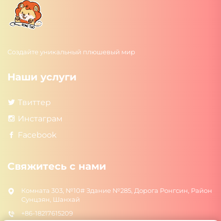
Создайте уникальный плюшевый мир
Наши услуги
Твиттер
Инстаграм
Facebook
Свяжитесь с нами
Комната 303, №10# Здание №285, Дорога Ронгсин, Район
Сунцзян, Шанхай
+86-18217615209