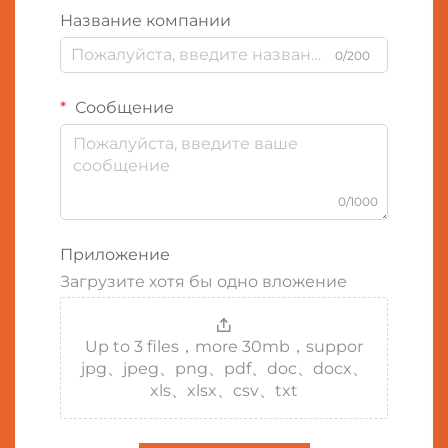
Название компании
0/200
Сообщение
0/1000
Приложение
Загрузите хотя бы одно вложение
Up to 3 files，more 30mb，suppor
jpg、jpeg、png、pdf、doc、docx、
xls、xlsx、csv、txt