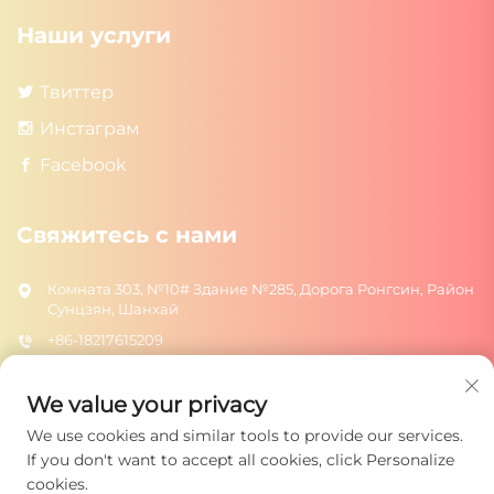
Наши услуги
Твиттер
Инстаграм
Facebook
Свяжитесь с нами
Комната 303, №10# Здание №285, Дорога Ронгсин, Район
Сунцзян, Шанхай
+86-18217615209
[email protected]
We value your privacy
We use cookies and similar tools to provide our services.
ОТПРАВИТЬ
If you don't want to accept all cookies, click Personalize
cookies.