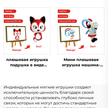
заказ маленький
спортивного
плюшевый брелок
дыхания,
игрушка мягкая
изготовленная на
брелок плюшевая
заказ, плюшевая
игрушка для
тряпичная кукла
продвижения
плюшевая игрушка
Мини плюшевая
подушка в виде
игрушка машина-
животного подушка в
кран с когтями,
виде лисы большая
мультяшные мягкие
кукла плюшевая
игрушки, свинья,
игрушка в виде лисы
кролик, кошка,
Индивидуальные мягкие игрушки создают
настраиваемый
исключительную ценность благодаря своей
плюшевый брелок
способности устанавливать глубоко личные
связи, которых не могут достичь стандартные