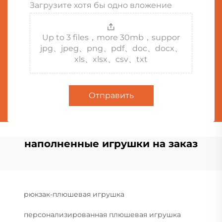
Загрузите хотя бы одно вложение
Up to 3 files，more 30mb，suppor
jpg、jpeg、png、pdf、doc、docx、
xls、xlsx、csv、txt
Отправить
наполненные игрушки на заказ
рюкзак-плюшевая игрушка
персонализированная плюшевая игрушка