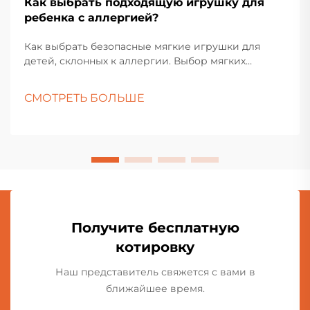
Как выбрать подходящую игрушку для
ребенка с аллергией?
Как выбрать безопасные мягкие игрушки для
детей, склонных к аллергии. Выбор мягких
игрушек для детей с аллергией требует
тщательного подхода и внимания к деталям.
СМОТРЕТЬ БОЛЬШЕ
Родителям и воспитателям необходимо
учитывать различные материалы, методы
производства и другие факторы, чтобы убедиться,
что игрушка безопасна для ребенка.
Получите бесплатную
котировку
Наш представитель свяжется с вами в
ближайшее время.