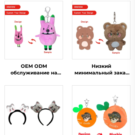
OEM ODM
Низкий
обслуживание на
минимальный заказ
заказ маленький
на заказ маленькая
плюшевый брелок
плюшевая кукла
игрушка мягкая
Kpop брелки игрушка
брелок плюшевая
индивидуальный
игрушка для
плюшевый брелок
продвижения