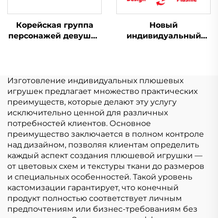
Корейская группа
Новый
персонажей девушка
индивидуальный
мультфильм повязка
модный милый
на голову плюшевая
индивидуальный
милая повязка на
плюшевый кошелек
голову с животными
брелок для монет
Изготовление индивидуальных плюшевых
кошелек плюшевый
игрушек предлагает множество практических
преимуществ, которые делают эту услугу
исключительно ценной для различных
потребностей клиентов. Основное
преимущество заключается в полном контроле
над дизайном, позволяя клиентам определить
каждый аспект создания плюшевой игрушки —
от цветовых схем и текстуры ткани до размеров
и специальных особенностей. Такой уровень
кастомизации гарантирует, что конечный
продукт полностью соответствует личным
предпочтениям или бизнес-требованиям без