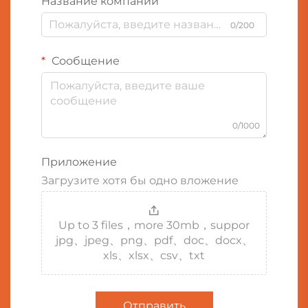
Название компании
0/200
Сообщение
0/1000
Приложение
Загрузите хотя бы одно вложение
Up to 3 files，more 30mb，suppor
jpg、jpeg、png、pdf、doc、docx、
xls、xlsx、csv、txt
Отправить