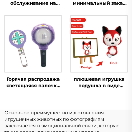
обслуживание на
минимальный заказ
заказ маленький
на заказ маленькая
плюшевый брелок
плюшевая кукла
игрушка мягкая
Kpop брелки игрушка
брелок плюшевая
индивидуальный
игрушка для
плюшевый брелок
продвижения
Горячая распродажа
плюшевая игрушка
светящаяся палочка
подушка в виде
Kpop плюшевая
животного подушка в
кукла плюшевые
виде лисы большая
игрушки для
кукла плюшевая
поклонников поп-
игрушка в виде лисы
Основное преимущество изготовления
звезды музыкальный
игрушечных животных по фотографиям
концерт
заключается в эмоциональной связи, которую
празднование