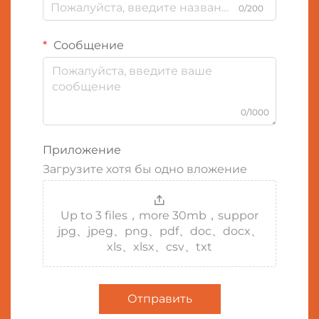
0/200
Сообщение
0/1000
Приложение
Загрузите хотя бы одно вложение
Up to 3 files，more 30mb，suppor
jpg、jpeg、png、pdf、doc、docx、
xls、xlsx、csv、txt
Отправить