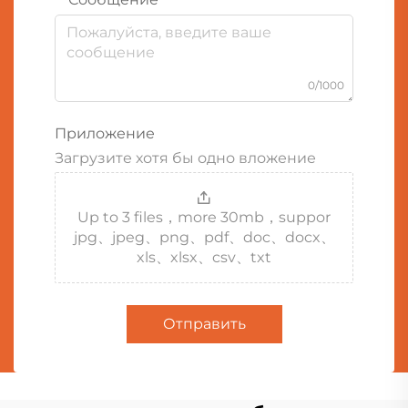
0/1000
Приложение
Загрузите хотя бы одно вложение
Up to 3 files，more 30mb，suppor
jpg、jpeg、png、pdf、doc、docx、
xls、xlsx、csv、txt
Отправить