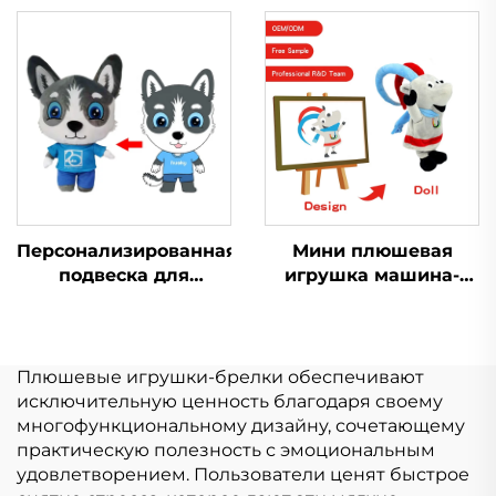
плюшевый брелок
индивидуальный
игрушка мягкая
плюшевый кошелек
брелок плюшевая
брелок для монет
игрушка для
кошелек плюшевый
продвижения
Персонализированная
Мини плюшевая
подвеска для
игрушка машина-
спортивного
кран с когтями,
дыхания,
мультяшные мягкие
изготовленная на
игрушки, свинья,
заказ, плюшевая
кролик, кошка,
Плюшевые игрушки-брелки обеспечивают
тряпичная кукла
настраиваемый
исключительную ценность благодаря своему
плюшевый брелок
многофункциональному дизайну, сочетающему
практическую полезность с эмоциональным
удовлетворением. Пользователи ценят быстрое