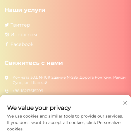
Наши услуги
Твиттер
Инстаграм
Facebook
Свяжитесь с нами
Комната 303, №10# Здание №285, Дорога Ронгсин, Район
Сунцзян, Шанхай
+86-18217615209
[email protected]
We value your privacy
We use cookies and similar tools to provide our services.
ОТПРАВИТЬ
If you don't want to accept all cookies, click Personalize
cookies.